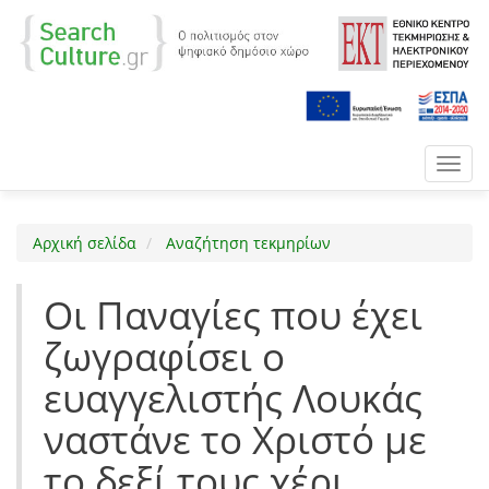
Toggl
navig
Αρχική σελίδα
Αναζήτηση τεκμηρίων
Οι Παναγίες που έχει
ζωγραφίσει ο
ευαγγελιστής Λουκάς
ναστάνε το Χριστό με
το δεξί τους χέρι