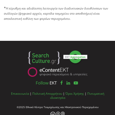
*
Η εύρυθμη και αδιάλειπτη λειτουργία των διαδικτυακών διευθύνσεων των
συλλογών (ψηφιακό αρχείο, καρτέλα τεκμηρίου στο αποθετήριο) είναι
αποκλειστική ευθύνη των φορέων περιεχομένου.
Follow
EKT
Επικοινωνία
|
Πολιτική Απορρήτου
|
Όροι Χρήσης
|
Πνευματική
ιδιοκτησία
©2025 Εθνικό Κέντρο Τεκμηρίωσης και Ηλεκτρονικού Περιεχομένου