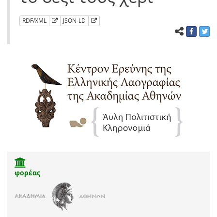
RDF/XML
JSON-LD
φορέας