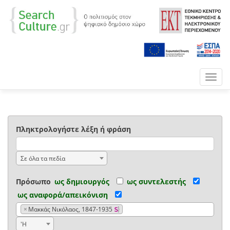
Toggl
navig
Πληκτρολογήστε λέξη ή φράση
Σε όλα τα πεδία
Πρόσωπο
ως δημιουργός
ως συντελεστής
ως αναφορά/απεικόνιση
×
Μακκάς Νικόλαος, 1847-1935
'Η