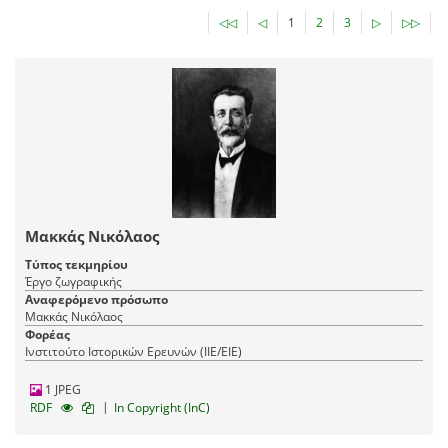
◁◁
◁
1
2
3
▷
▷▷
Μακκάς Νικόλαος
Τύπος τεκμηρίου
Έργο ζωγραφικής
Αναφερόμενο πρόσωπο
Μακκάς Νικόλαος
Φορέας
Ινστιτούτο Ιστορικών Ερευνών (ΙΙΕ/ΕΙΕ)
1 JPEG
|
RDF
In Copyright (InC)