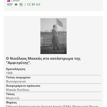
1 JPEG
|
RDF
CC BY 4.0
Ο Νικόλαος Μακκάς στο κατάστρωμα της
"Αμφιτρίτης".
Χρονολόγηση
1906
Τύπος τεκμηρίου
Φωτοαρνητικό
Αναφερόμενο πρόσωπο
Μακκάς Νικόλαος
Τόπος
Μπρίντιζι
Φορέας
Ελληνικό Λογοτεχνικό και Ιστορικό Αρχείο (ΕΛΙΑ)- Μορφωτικό Ίδρυμα