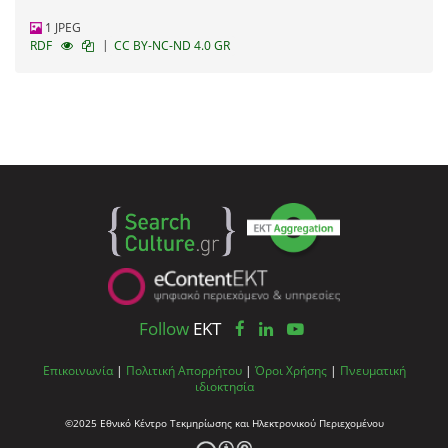
1 JPEG
|
RDF
CC BY-NC-ND 4.0 GR
Follow
EKT
Επικοινωνία
|
Πολιτική Απορρήτου
|
Όροι Χρήσης
|
Πνευματική
ιδιοκτησία
©2025 Εθνικό Κέντρο Τεκμηρίωσης και Ηλεκτρονικού Περιεχομένου