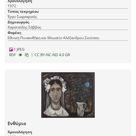
Χρονολόγηση
1972
Τύπος τεκμηρίου
Έργο ζωγραφικής
Δημιουργός
Χαρατσίδης Σάββας
Φορέας
Εθνική Πινακοθήκη και Μουσείο Αλέξανδρου Σούτσου
1 JPEG
|
RDF
CC BY-NC-ND 4.0 GR
Ενθύμιο
Χρονολόγηση