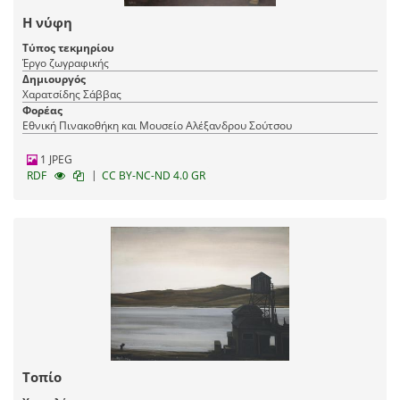
Η νύφη
Τύπος τεκμηρίου
Έργο ζωγραφικής
Δημιουργός
Χαρατσίδης Σάββας
Φορέας
Εθνική Πινακοθήκη και Μουσείο Αλέξανδρου Σούτσου
1 JPEG
|
RDF
CC BY-NC-ND 4.0 GR
Τοπίο