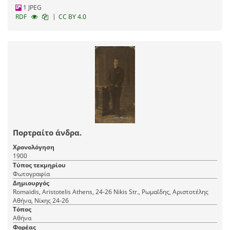
1 JPEG
|
RDF
CC BY 4.0
Πορτραίτο άνδρα.
Χρονολόγηση
1900
Τύπος τεκμηρίου
Φωτογραφία
Δημιουργός
Romaїdis, Aristotelis Athens, 24-26 Nikis Str., Ρωμαΐδης, Αριστοτέλης
Αθήνα, Νίκης 24-26
Τόπος
Αθήνα
Φορέας