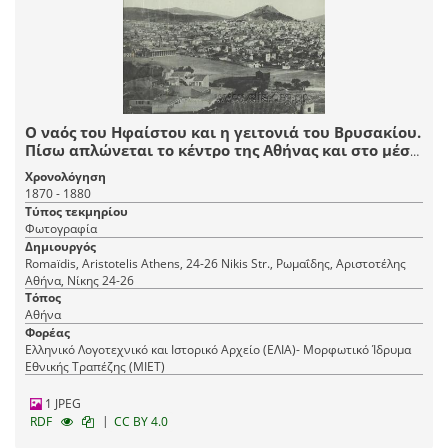
Ο ναός του Ηφαίστου και η γειτονιά του Βρυσακίου.
Πίσω απλώνεται το κέντρο της Αθήνας και στο μέσο
της εικόνας διακρίνεται το Πανεπιστήμιο Αθηνών.
Χρονολόγηση
1870 - 1880
Τύπος τεκμηρίου
Φωτογραφία
Δημιουργός
Romaїdis, Aristotelis Athens, 24-26 Nikis Str., Ρωμαΐδης, Αριστοτέλης
Αθήνα, Νίκης 24-26
Τόπος
Αθήνα
Φορέας
Ελληνικό Λογοτεχνικό και Ιστορικό Αρχείο (ΕΛΙΑ)- Μορφωτικό Ίδρυμα
Εθνικής Τραπέζης (ΜΙΕΤ)
1 JPEG
|
RDF
CC BY 4.0