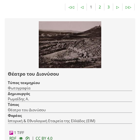
◁◁
◁
1
2
3
▷
▷▷
Θέατρο του Διονύσου
Τύπος τεκμηρίου
Φωτογραφία
Δημιουργός
Ρωμαΐδης Α.
Τόπος
Θέατρο του Διονύσου
Φορέας
Ιστορική & Εθνολογική Εταιρεία της Ελλάδος (EIM)
1 TIFF
|
RDF
CC BY 4.0