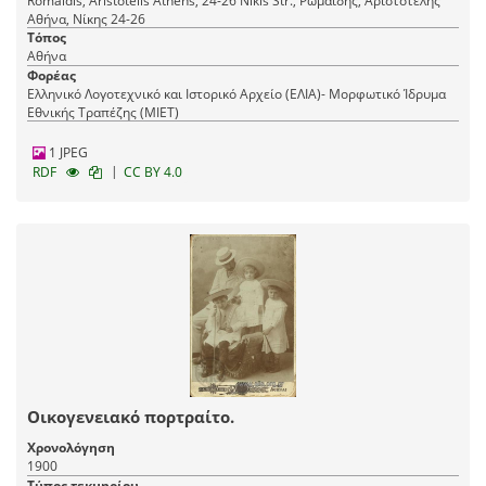
Romaїdis, Aristotelis Athens, 24-26 Nikis Str., Ρωμαΐδης, Αριστοτέλης
Αθήνα, Νίκης 24-26
Τόπος
Αθήνα
Φορέας
Ελληνικό Λογοτεχνικό και Ιστορικό Αρχείο (ΕΛΙΑ)- Μορφωτικό Ίδρυμα
Εθνικής Τραπέζης (ΜΙΕΤ)
1 JPEG
|
RDF
CC BY 4.0
Οικογενειακό πορτραίτο.
Χρονολόγηση
1900
Τύπος τεκμηρίου