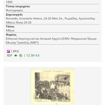
1890
Τύπος τεκμηρίου
Φωτογραφία
Δημιουργός
Romaїdis, Aristotelis Athens, 24-26 Nikis Str., Ρωμαΐδης, Αριστοτέλης
Αθήνα, Νίκης 24-26
Τόπος
Αθήνα
Φορέας
Ελληνικό Λογοτεχνικό και Ιστορικό Αρχείο (ΕΛΙΑ)- Μορφωτικό Ίδρυμα
Εθνικής Τραπέζης (ΜΙΕΤ)
1 JPEG
|
RDF
CC BY 4.0