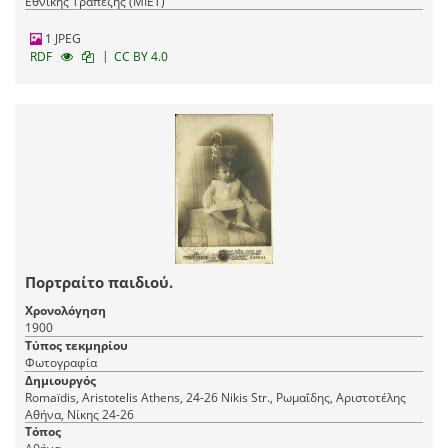
Εθνικής Τραπέζης (ΜΙΕΤ)
1 JPEG
|
RDF
CC BY 4.0
Πορτραίτο παιδιού.
Χρονολόγηση
1900
Τύπος τεκμηρίου
Φωτογραφία
Δημιουργός
Romaїdis, Aristotelis Athens, 24-26 Nikis Str., Ρωμαΐδης, Αριστοτέλης
Αθήνα, Νίκης 24-26
Τόπος