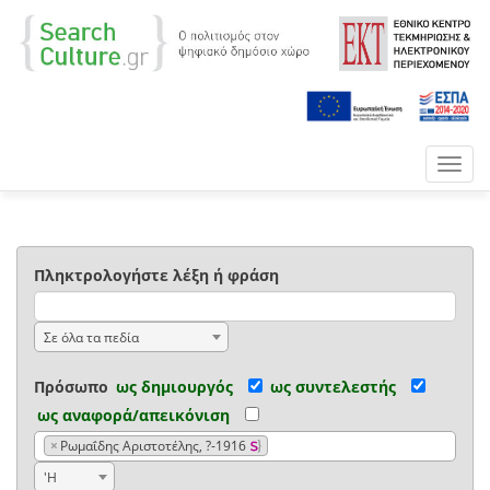
Toggl
navig
Πληκτρολογήστε λέξη ή φράση
Σε όλα τα πεδία
Πρόσωπο
ως δημιουργός
ως συντελεστής
ως αναφορά/απεικόνιση
×
Ρωμαΐδης Αριστοτέλης, ?-1916
'Η