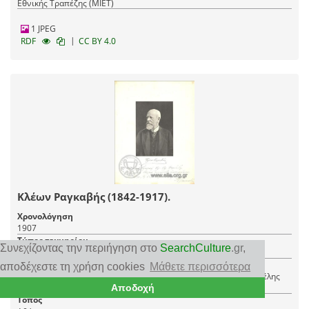
Εθνικής Τραπέζης (ΜΙΕΤ)
1 JPEG
|
RDF
CC BY 4.0
Κλέων Ραγκαβής (1842-1917).
Χρονολόγηση
1907
Τύπος τεκμηρίου
Συνεχίζοντας την περιήγηση στο
SearchCulture
.gr
,
Φωτογραφία
Δημιουργός
αποδέχεστε τη χρήση cookies
Μάθετε περισσότερα
Romaїdis, Aristotelis Athens, 24-26 Nikis Str., Ρωμαΐδης, Αριστοτέλης
Αποδοχή
Αθήνα, Νίκης 24-26
Τόπος