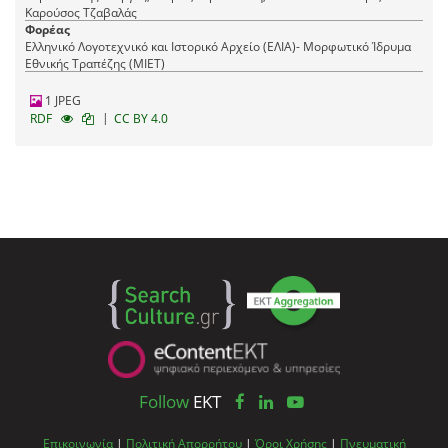
Καρούσος Τζαβαλάς
Φορέας
Ελληνικό Λογοτεχνικό και Ιστορικό Αρχείο (ΕΛΙΑ)- Μορφωτικό Ίδρυμα
Εθνικής Τραπέζης (ΜΙΕΤ)
1 JPEG
|
RDF
CC BY 4.0
Follow
EKT
Επικοινωνία
|
Πολιτική Απορρήτου
|
Όροι Χρήσης
|
Πνευματική