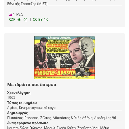
Εθνικής Τραπέζης (ΜΙΕΤ)
1 JPEG
|
RDF
CC BY 4.0
Με ιδρώτα και δάκρυα
Χρονολόγηση
1965
Τύπος τεκμηρίου
Αφίσα, Κινηματογραφικό έργο
Δημιουργός
Πισσάνος, Pissanos, Σύλιας, Αθανάσιος & Υιός Αθήνα, Ακαδημίας 96
Αναφερόμενο πρόσωπο
Καμπανέλλης Γιώργος, Μαριώ, Γκρέυ Καίτη, Σταθοπούλου Μέμα,