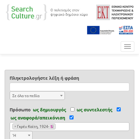
Toggl
navig
Πληκτρολογήστε λέξη ή φράση
Σε όλα τα πεδία
Πρόσωπο
ως δημιουργός
ως συντελεστής
ως αναφορά/απεικόνιση
×
Γκρέυ Καίτη, 1924-
'Η