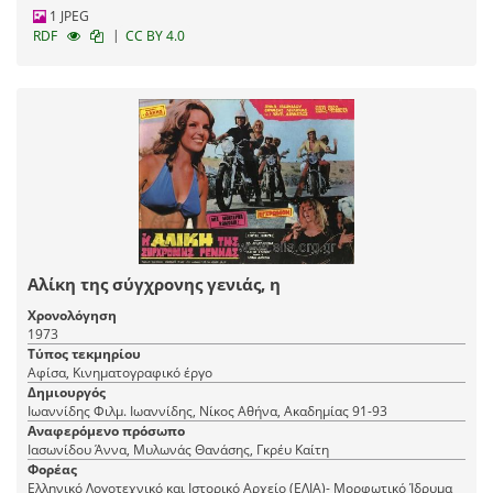
1 JPEG
|
RDF
CC BY 4.0
Αλίκη της σύγχρονης γενιάς, η
Χρονολόγηση
1973
Τύπος τεκμηρίου
Αφίσα, Κινηματογραφικό έργο
Δημιουργός
Ιωαννίδης Φιλμ. Ιωαννίδης, Νίκος Αθήνα, Ακαδημίας 91-93
Αναφερόμενο πρόσωπο
Ιασωνίδου Άννα, Μυλωνάς Θανάσης, Γκρέυ Καίτη
Φορέας
Ελληνικό Λογοτεχνικό και Ιστορικό Αρχείο (ΕΛΙΑ)- Μορφωτικό Ίδρυμα