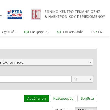
Σχετικά
Για φορείς
Επικοινωνία
ΕΛ
•
EN
ε όλα τα πεδία
'Η
Αναζήτηση
Καθαρισμός
Βοήθεια