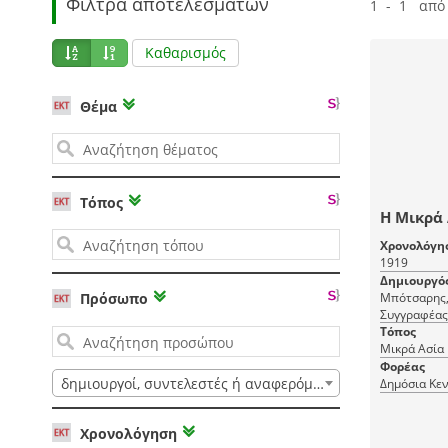
Φίλτρα αποτελεσμάτων
1 - 1 από
Καθαρισμός
Θέμα
Τόπος
Η Μικρά 
Χρονολόγη
1919
Δημιουργό
Μπότσαρης, Δ
Πρόσωπο
Συγγραφέας
Τόπος
Μικρά Ασία
Φορέας
δημιουργοί, συντελεστές ή αναφερόμενοι
Δημόσια Κεν
Χρονολόγηση