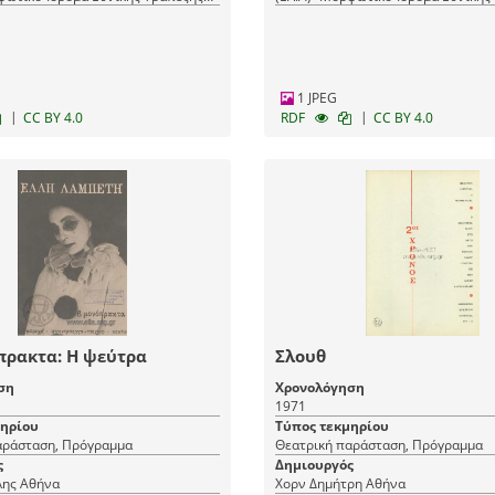
(ΜΙΕΤ)
1 JPEG
|
|
CC BY 4.0
RDF
CC BY 4.0
πρακτα: Η ψεύτρα
Σλουθ
ση
Χρονολόγηση
1971
μηρίου
Τύπος τεκμηρίου
αράσταση, Πρόγραμμα
Θεατρική παράσταση, Πρόγραμμα
ς
Δημιουργός
Λαμπέτη Έλλης Αθήνα
Χορν Δημήτρη Αθήνα