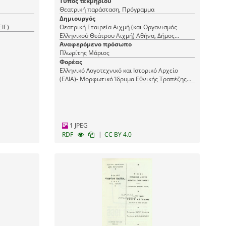
Τύπος τεκμηρίου
Θεατρική παράσταση, Πρόγραμμα
Δημιουργός
ΕΙΕ)
Θεατρική Εταιρεία Αιχμή (και Οργανισμός
Ελληνικού Θεάτρου Αιχμή) Αθήνα, Δήμος
Αμαρουσίου
Αναφερόμενο πρόσωπο
Πλωρίτης Μάριος
Φορέας
Ελληνικό Λογοτεχνικό και Ιστορικό Αρχείο
(ΕΛΙΑ)- Μορφωτικό Ίδρυμα Εθνικής Τραπέζης
(ΜΙΕΤ)
1 JPEG
|
RDF
CC BY 4.0