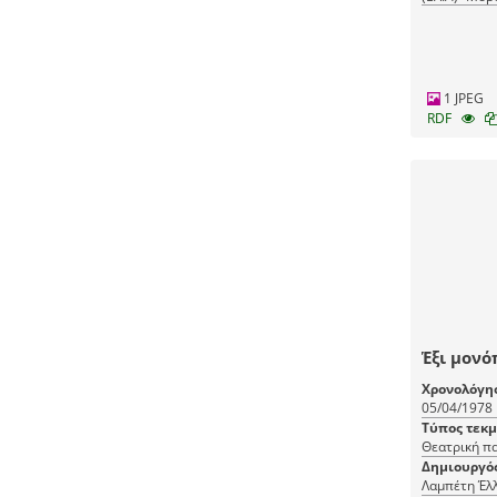
(ΜΙΕΤ)
1 JPEG
RDF
Έξι μονό
Χρονολόγη
05/04/1978
Τύπος τεκ
Θεατρική π
Δημιουργό