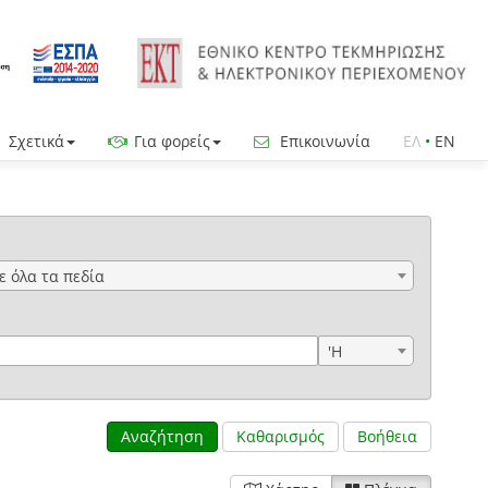
Σχετικά
Για φορείς
Επικοινωνία
ΕΛ
•
EN
ε όλα τα πεδία
'Η
Αναζήτηση
Καθαρισμός
Βοήθεια