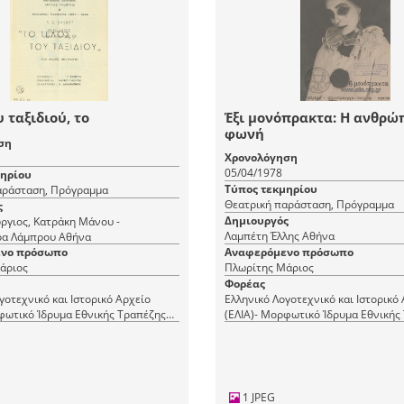
 ταξιδιού, το
Έξι μονόπρακτα: Η ανθρώ
φωνή
ση
Χρονολόγηση
05/04/1978
μηρίου
Τύπος τεκμηρίου
αράσταση, Πρόγραμμα
Θεατρική παράσταση, Πρόγραμμα
ς
Δημιουργός
ργιος, Κατράκη Μάνου -
Λαμπέτη Έλλης Αθήνα
Κωνσταντάρα Λάμπρου Αθήνα
νο πρόσωπο
Αναφερόμενο πρόσωπο
άριος
Πλωρίτης Μάριος
Φορέας
γοτεχνικό και Ιστορικό Αρχείο
Ελληνικό Λογοτεχνικό και Ιστορικό
φωτικό Ίδρυμα Εθνικής Τραπέζης
(ΕΛΙΑ)- Μορφωτικό Ίδρυμα Εθνικής
(ΜΙΕΤ)
1 JPEG