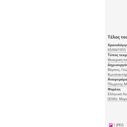
Τέλος του
Χρονολόγη
05/04/1955
Τύπος τεκ
Θεατρική π
Δημιουργό
Βέμπος, Γεώ
Αναφερόμε
Πλωρίτης Μ
Φορέας
Ελληνικό Λο
(ΕΛΙΑ)- Μορ
(ΜΙΕΤ)
1 JPEG