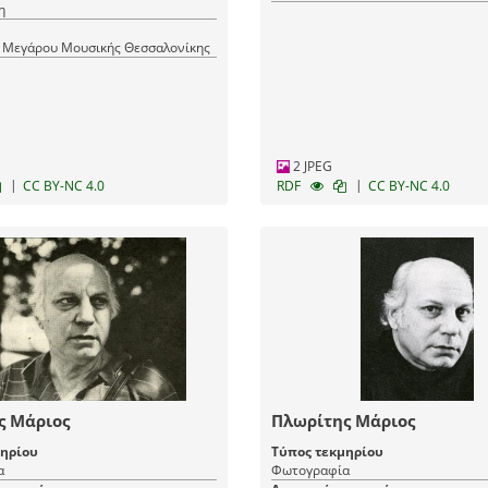
η
 Μεγάρου Μουσικής Θεσσαλονίκης
2 JPEG
|
|
CC BY-NC 4.0
RDF
CC BY-NC 4.0
ς Μάριος
Πλωρίτης Μάριος
μηρίου
Τύπος τεκμηρίου
α
Φωτογραφία