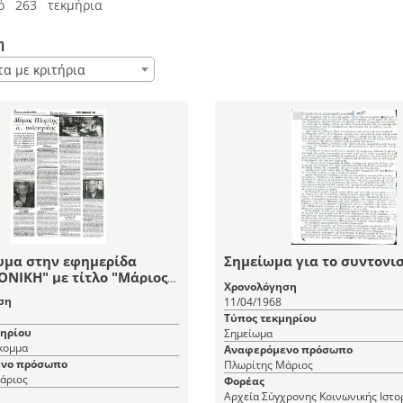
ό 263 τεκμήρια
η
τα με κριτήρια
υμα στην εφημερίδα
Σημείωμα για το συντονι
ΝΙΚΗ" με τίτλο "Μάριος
Χρονολόγηση
, o...Πολυτεχνίτης"
ση
11/04/1968
Τύπος τεκμηρίου
μηρίου
Σημείωμα
κομμα
Αναφερόμενο πρόσωπο
νο πρόσωπο
Πλωρίτης Μάριος
άριος
Φορέας
Αρχεία Σύγχρονης Κοινωνικής Ιστορ