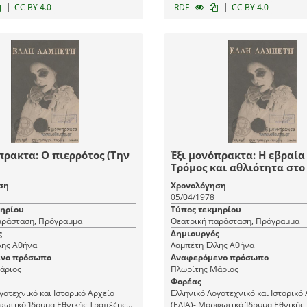
|
|
CC BY 4.0
RDF
CC BY 4.0
πρακτα: Ο πιερρότος (Την
Έξι μονόπρακτα: Η εβραία
Τρόμος και αθλιότητα στο 
ση
Χρονολόγηση
05/04/1978
μηρίου
Τύπος τεκμηρίου
αράσταση, Πρόγραμμα
Θεατρική παράσταση, Πρόγραμμα
ς
Δημιουργός
Λαμπέτη Έλλης Αθήνα
Λαμπέτη Έλλης Αθήνα
νο πρόσωπο
Αναφερόμενο πρόσωπο
άριος
Πλωρίτης Μάριος
Φορέας
γοτεχνικό και Ιστορικό Αρχείο
Ελληνικό Λογοτεχνικό και Ιστορικό
φωτικό Ίδρυμα Εθνικής Τραπέζης
(ΕΛΙΑ)- Μορφωτικό Ίδρυμα Εθνικής