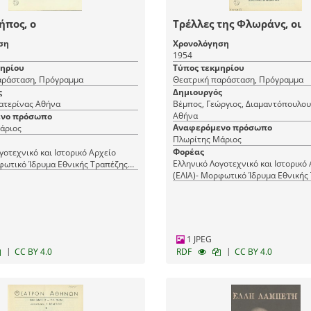
ήπος, ο
Τρέλλες της Φλωράνς, οι
ση
Χρονολόγηση
1954
μηρίου
Τύπος τεκμηρίου
αράσταση, Πρόγραμμα
Θεατρική παράσταση, Πρόγραμμα
ς
Δημιουργός
ατερίνας Αθήνα
Βέμπος, Γεώργιος, Διαμαντόπουλου
Αθήνα
νο πρόσωπο
Αναφερόμενο πρόσωπο
άριος
Πλωρίτης Μάριος
Φορέας
γοτεχνικό και Ιστορικό Αρχείο
Ελληνικό Λογοτεχνικό και Ιστορικό
φωτικό Ίδρυμα Εθνικής Τραπέζης
(ΕΛΙΑ)- Μορφωτικό Ίδρυμα Εθνικής
(ΜΙΕΤ)
1 JPEG
|
|
CC BY 4.0
RDF
CC BY 4.0