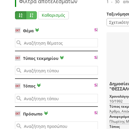
Φίλτρα αποτελεσμάτων
1 - 30 απ
Ταξινόμησ
Καθαρισμός
Σχετικότη
Θέμα
Τύπος τεκμηρίου
Δημοσίε
Τόπος
"ΘΕΣΣΑΛΟ
Πλωρίτης
Χρονολόγη
10/1992
Τύπος τεκ
Άρθρο, Από
Πρόσωπο
Αναφερόμε
Πλωρίτης Μ
Τόπος