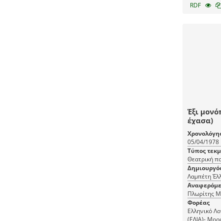
RDF
Έξι μονό
έχασα)
Χρονολόγη
05/04/1978
Τύπος τεκ
Θεατρική π
Δημιουργό
Αναφερόμε
Πλωρίτης Μ
Φορέας
Ελληνικό Λο
(ΕΛΙΑ)- Μορ