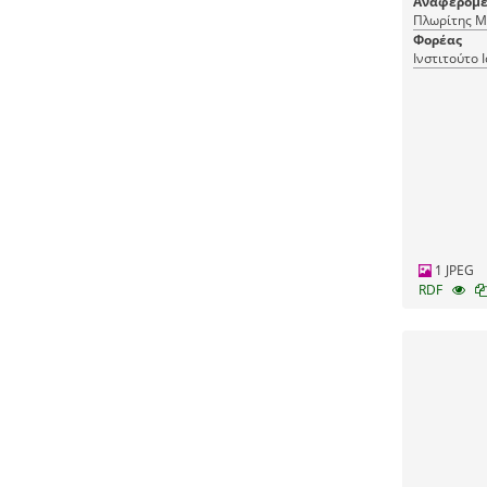
Αναφερόμε
Πλωρίτης Μ
Φορέας
Ινστιτούτο 
1 JPEG
RDF