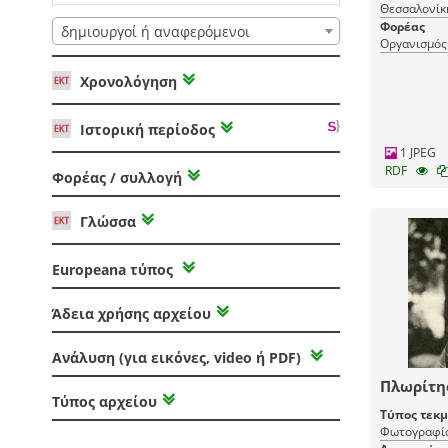
Θεσσαλονίκ
Φορέας
δημιουργοί ή αναφερόμενοι
Οργανισμός
Χρονολόγηση
Ιστορική περίοδος
1 JPEG
RDF
Φορέας / συλλογή
Γλώσσα
Europeana τύπος
Άδεια χρήσης αρχείου
Ανάλυση (για εικόνες, video ή PDF)
Πλωρίτη
Τύπος αρχείου
Τύπος τεκ
Φωτογραφί