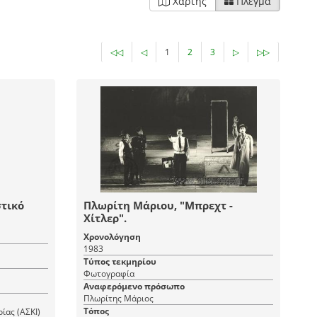
Χάρτης
Πλέγμα
◁◁
◁
1
2
3
▷
▷▷
στικό
Πλωρίτη Μάριου, "Μπρεχτ -
Χίτλερ".
Χρονολόγηση
1983
Τύπος τεκμηρίου
Φωτογραφία
Αναφερόμενο πρόσωπο
Πλωρίτης Μάριος
Τόπος
ίας (ΑΣΚΙ)