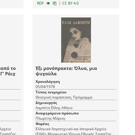
|
RDF
CC BY 4.0
 από το
Έξι μονόπρακτα: Όλυα, μια
Γ' Ράιχ
ψυχούλα
Χρονολόγηση
05/04/1978
Τύπος τεκμηρίου
Θεατρική παράσταση, Πρόγραμμα
Δημιουργός
Λαμπέτη Έλλης Αθήνα
Αναφερόμενο πρόσωπο
Πλωρίτης Μάριος
Φορέας
 Αρχείο
Ελληνικό Λογοτεχνικό και Ιστορικό Αρχείο
 Τραπέζης
(ΕΛΙΑ)- Μορφωτικό Ίδρυμα Εθνικής Τραπέζης