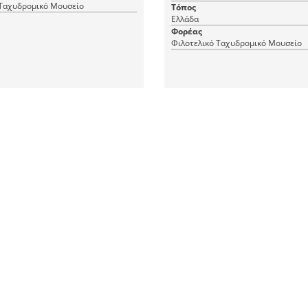
 Ταχυδρομικό Μουσείο
Τόπος
Ελλάδα
Φορέας
Φιλοτελικό Ταχυδρομικό Μουσείο
1 JPEG
|
|
CC BY 4.0
RDF
CC BY 4.0
Γ. Παπανδρέου
Ανδρέας Γ. Παπανδρέου
ση
Χρονολόγηση
1997