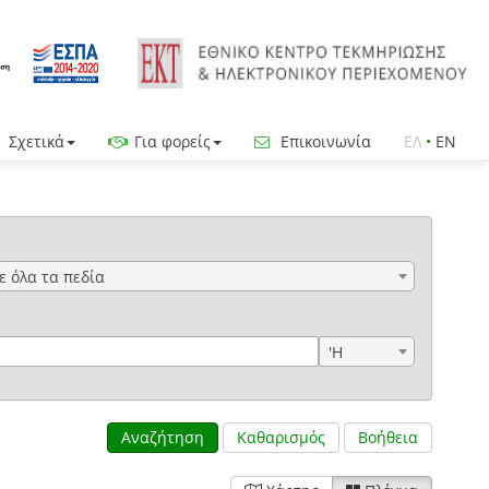
Σχετικά
Για φορείς
Επικοινωνία
ΕΛ
•
EN
ε όλα τα πεδία
'Η
Αναζήτηση
Καθαρισμός
Βοήθεια