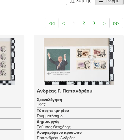
Χάρτης
Πλέγμα
◁◁
◁
1
2
3
▷
▷▷
Ανδρέας Γ. Παπανδρέου
Χρονολόγηση
1997
Τύπος τεκμηρίου
Γραμματόσημο
Δημιουργός
Τούμπας Θεοχάρης
Αναφερόμενο πρόσωπο
Παπανδρέου Ανδρέας