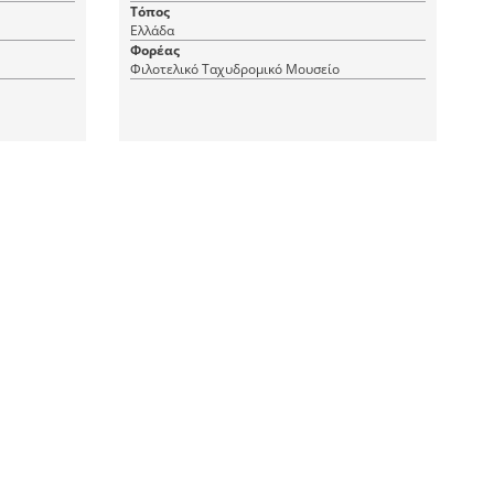
Τόπος
Ελλάδα
Φορέας
Φιλοτελικό Ταχυδρομικό Μουσείο
1 JPEG
|
RDF
CC BY 4.0
Ανδρέας Γ. Παπανδρέου
Χρονολόγηση
1997