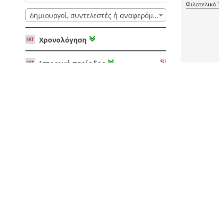
Φιλοτελικό
δημιουργοί, συντελεστές ή αναφερόμενοι
Χρονολόγηση
Ιστορική περίοδος
1 JPEG
RDF
Φορέας / συλλογή
Γλώσσα
Europeana τύπος
Άδεια χρήσης αρχείου
Ανάλυση (για εικόνες, video ή PDF)
Ανδρέας 
Τύπος αρχείου
Χρονολόγη
1997