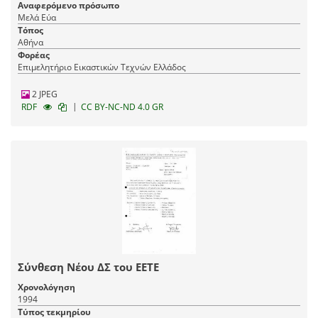
Σαραφιανού Μαίρη, Φραντζής Μιχάλης, Αβραμίδης Μιχάλης, Ξενάκη
Αναφερόμενο πρόσωπο
Μαριάννα, Δαραδήμος Χαράλαμπος
Μελά Εύα
Τόπος
Αθήνα
Φορέας
Επιμελητήριο Εικαστικών Τεχνών Ελλάδος
2 JPEG
|
RDF
CC BY-NC-ND 4.0 GR
Σύνθεση Νέου ΔΣ του ΕΕΤΕ
Χρονολόγηση
1994
Τύπος τεκμηρίου