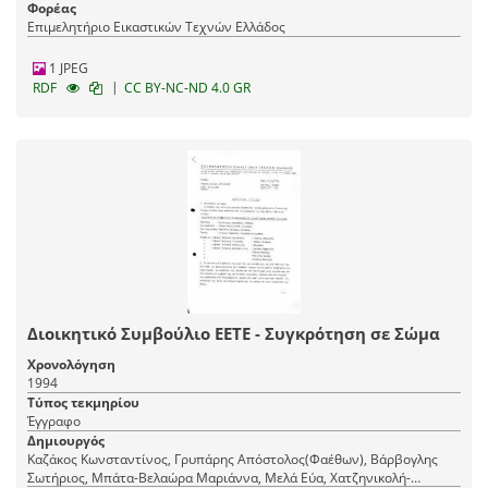
Φορέας
Επιμελητήριο Εικαστικών Τεχνών Ελλάδος
1 JPEG
|
RDF
CC BY-NC-ND 4.0 GR
Διοικητικό Συμβούλιο ΕΕΤΕ - Συγκρότηση σε Σώμα
Χρονολόγηση
1994
Τύπος τεκμηρίου
Έγγραφο
Δημιουργός
Καζάκος Κωνσταντίνος, Γρυπάρης Απόστολος(Φαέθων), Βάρβογλης
Σωτήριος, Μπάτα-Βελαώρα Μαριάννα, Μελά Εύα, Χατζηνικολή-