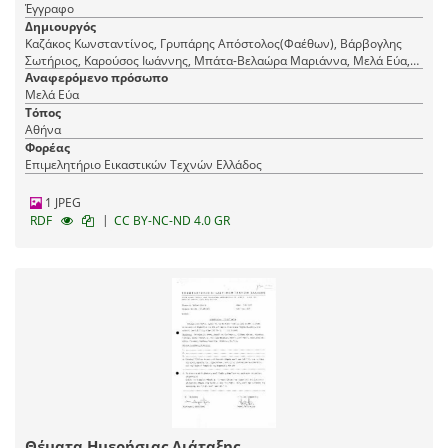
Έγγραφο
Δημιουργός
Καζάκος Κωνσταντίνος, Γρυπάρης Απόστολος(Φαέθων), Βάρβογλης
Σωτήριος, Καρούσος Ιωάννης, Μπάτα-Βελαώρα Μαριάννα, Μελά Εύα,
Χατζηνικολή-Σαραφιανού Μαίρη, Φραντζής Μιχάλης, Αβραμίδης
Αναφερόμενο πρόσωπο
Μιχάλης, Ξενάκη Μαριάννα, Δαραδήμος Χαράλαμπος
Μελά Εύα
Τόπος
Αθήνα
Φορέας
Επιμελητήριο Εικαστικών Τεχνών Ελλάδος
1 JPEG
|
RDF
CC BY-NC-ND 4.0 GR
Θέματα Ημερήσιας Διάταξης