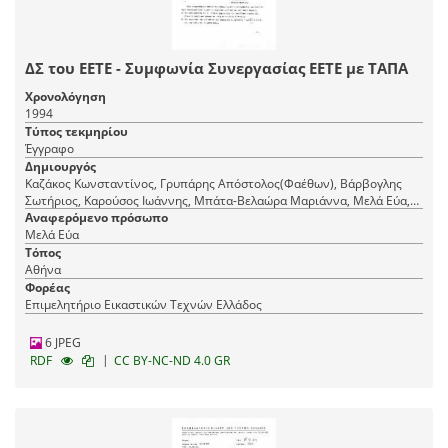
ΔΣ του ΕΕΤΕ - Συμφωνία Συνεργασίας ΕΕΤΕ με ΤΑΠA
Χρονολόγηση
1994
Τύπος τεκμηρίου
Έγγραφο
Δημιουργός
Καζάκος Κωνσταντίνος, Γρυπάρης Απόστολος(Φαέθων), Βάρβογλης
Σωτήριος, Καρούσος Ιωάννης, Μπάτα-Βελαώρα Μαριάννα, Μελά Εύα,
Χατζηνικολή-Σαραφιανού Μαίρη, Φραντζής Μιχάλης, Αβραμίδης
Αναφερόμενο πρόσωπο
Μιχάλης, Ξενάκη Μαριάννα, Δαραδήμος Χαράλαμπος
Μελά Εύα
Τόπος
Αθήνα
Φορέας
Επιμελητήριο Εικαστικών Τεχνών Ελλάδος
6 JPEG
|
RDF
CC BY-NC-ND 4.0 GR