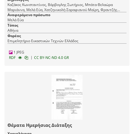
Καζάκος Κωνσταντίνος, Βάρβογλης Σωτήριος, Μπάτα-Βελαώρα
Μαριάννα, Μελά Εύα, Χατζηνικολή-Σαραφιανού Μαίρη, Φραντζής
Μιχάλης, Δουατζή-Λάμπρου Παρασκευή, Δαραδήμος Χαράλαμπος
Αναφερόμενο πρόσωπο
Μελά Εύα
Τόπος
Αθήνα
Φορέας
Επιμελητήριο Εικαστικών Τεχνών Ελλάδος
1 JPEG
|
RDF
CC BY-NC-ND 4.0 GR
Θέματα Ημερήσιας Διάταξης
Χρονολόγηση