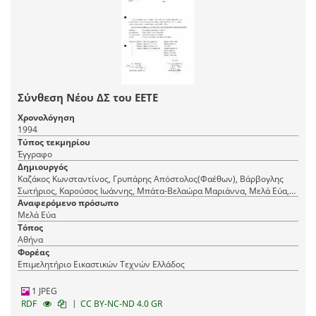
Σύνθεση Νέου ΔΣ του ΕΕΤΕ
Χρονολόγηση
1994
Τύπος τεκμηρίου
Έγγραφο
Δημιουργός
Καζάκος Κωνσταντίνος, Γρυπάρης Απόστολος(Φαέθων), Βάρβογλης
Σωτήριος, Καρούσος Ιωάννης, Μπάτα-Βελαώρα Μαριάννα, Μελά Εύα,
Χατζηνικολή-Σαραφιανού Μαίρη, Φραντζής Μιχάλης, Αβραμίδης
Αναφερόμενο πρόσωπο
Μιχάλης, Ξενάκη Μαριάννα, Δαραδήμος Χαράλαμπος
Μελά Εύα
Τόπος
Αθήνα
Φορέας
Επιμελητήριο Εικαστικών Τεχνών Ελλάδος
1 JPEG
|
RDF
CC BY-NC-ND 4.0 GR