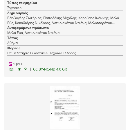
Τύπος τεκμηρίου
Έγγραφο
Δημιουργός
Βάρβογλης Σωτήριος, Παπαδάκης Μιχάλης, Καρούσος Ιωάννης, Μελά
Εύα, Κακαδιάρης Νικόλαος, Αντωνακάτου Ντιάνα, Μελισσαράτου
Ευαγγελία, Ρόθος Κωνσταντίνος
Αναφερόμενο πρόσωπο
Μελά Εύα, Αντωνακάτου Ντιάνα
Τόπος
Αθήνα
Φορέας
Επιμελητήριο Εικαστικών Τεχνών Ελλάδος
1 JPEG
|
RDF
CC BY-NC-ND 4.0 GR