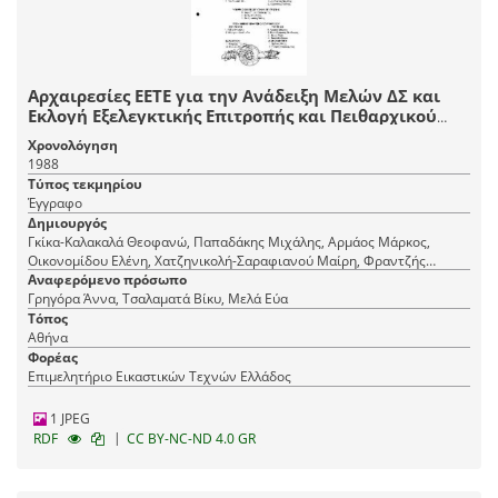
Αρχαιρεσίες ΕΕΤΕ για την Ανάδειξη Μελών ΔΣ και
Εκλογή Εξελεγκτικής Επιτροπής και Πειθαρχικού
Συμβουλίου
Χρονολόγηση
1988
Τύπος τεκμηρίου
Έγγραφο
Δημιουργός
Γκίκα-Καλακαλά Θεοφανώ, Παπαδάκης Μιχάλης, Αρμάος Μάρκος,
Οικονομίδου Ελένη, Χατζηνικολή-Σαραφιανού Μαίρη, Φραντζής
Μιχάλης, Ρόθος Κωνσταντίνος, Γουρζής Ιωάννης, Πανά Θεοδώρα,
Αναφερόμενο πρόσωπο
Μελά Εύα, Μπονάνου Μιμή, Ευγενίδης Νικόλαος, Γρηγόρα-
Γρηγόρα Άννα, Τσαλαματά Βίκυ, Μελά Εύα
Πανουτσοπούλου Άννα, Βασιλόπουλος Θεόδωρος, Δαραδήμος
Τόπος
Χαράλαμπος, Δουκουμετζάκης Μιχαήλ, Πικριδάς Χρήστος, Γιατράς
Αθήνα
Χαράλαμπος, Σοφρά-Μαλλιάρου Βασιλική, Βράνος Νικόλαος,
Φορέας
Μαργαριτώφ Αμαλία, Ηλιού-Κουμίδου Ρόζα, Ακάλεστος Μιχάλης,
Επιμελητήριο Εικαστικών Τεχνών Ελλάδος
Τσαλαματά Βασιλική, Γαβαλάς Στυλιανός
1 JPEG
|
RDF
CC BY-NC-ND 4.0 GR