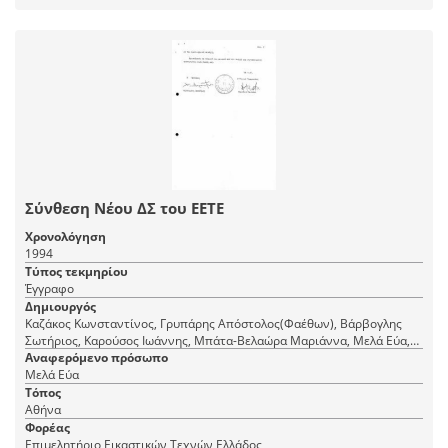
Σύνθεση Νέου ΔΣ του ΕΕΤΕ
Χρονολόγηση
1994
Τύπος τεκμηρίου
Έγγραφο
Δημιουργός
Καζάκος Κωνσταντίνος, Γρυπάρης Απόστολος(Φαέθων), Βάρβογλης
Σωτήριος, Καρούσος Ιωάννης, Μπάτα-Βελαώρα Μαριάννα, Μελά Εύα,
Χατζηνικολή-Σαραφιανού Μαίρη, Φραντζής Μιχάλης, Αβραμίδης
Αναφερόμενο πρόσωπο
Μιχάλης, Ξενάκη Μαριάννα, Δαραδήμος Χαράλαμπος
Μελά Εύα
Τόπος
Αθήνα
Φορέας
Επιμελητήριο Εικαστικών Τεχνών Ελλάδος