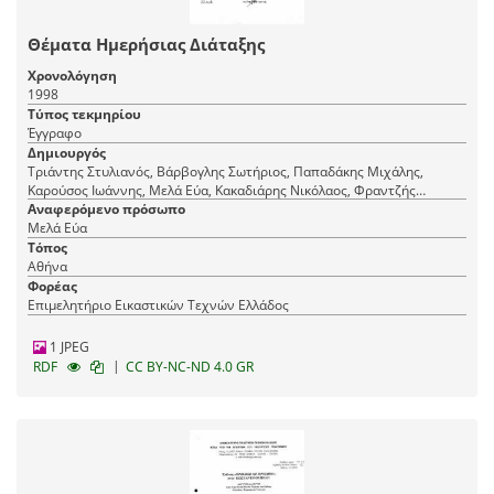
Θέματα Ημερήσιας Διάταξης
Χρονολόγηση
1998
Τύπος τεκμηρίου
Έγγραφο
Δημιουργός
Τριάντης Στυλιανός, Βάρβογλης Σωτήριος, Παπαδάκης Μιχάλης,
Καρούσος Ιωάννης, Μελά Εύα, Κακαδιάρης Νικόλαος, Φραντζής
Μιχάλης, Ρόθος Κωνσταντίνος, Σοφρά-Μαλλιάρου Βασιλική
Αναφερόμενο πρόσωπο
Μελά Εύα
Τόπος
Αθήνα
Φορέας
Επιμελητήριο Εικαστικών Τεχνών Ελλάδος
1 JPEG
|
RDF
CC BY-NC-ND 4.0 GR