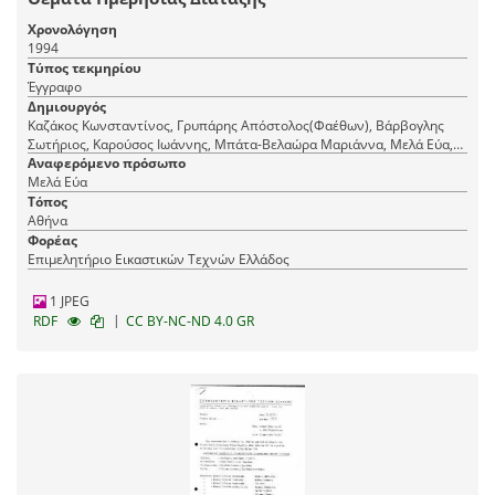
Χρονολόγηση
1994
Τύπος τεκμηρίου
Έγγραφο
Δημιουργός
Καζάκος Κωνσταντίνος, Γρυπάρης Απόστολος(Φαέθων), Βάρβογλης
Σωτήριος, Καρούσος Ιωάννης, Μπάτα-Βελαώρα Μαριάννα, Μελά Εύα,
Χατζηνικολή-Σαραφιανού Μαίρη, Φραντζής Μιχάλης, Αβραμίδης
Αναφερόμενο πρόσωπο
Μιχάλης, Ξενάκη Μαριάννα, Δαραδήμος Χαράλαμπος
Μελά Εύα
Τόπος
Αθήνα
Φορέας
Επιμελητήριο Εικαστικών Τεχνών Ελλάδος
1 JPEG
|
RDF
CC BY-NC-ND 4.0 GR