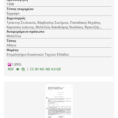
1998
Τύπος τεκμηρίου
Έγγραφο
Δημιουργός
Τριάντης Στυλιανός, Βάρβογλης Σωτήριος, Παπαδάκης Μιχάλης,
Καρούσος Ιωάννης, Μελά Εύα, Κακαδιάρης Νικόλαος, Φραντζής
Μιχάλης, [-], Ρόθος Κωνσταντίνος, Σοφρά-Μαλλιάρου Βασιλική
Αναφερόμενο πρόσωπο
Μελά Εύα
Τόπος
Αθήνα
Φορέας
Επιμελητήριο Εικαστικών Τεχνών Ελλάδος
1 JPEG
|
RDF
CC BY-NC-ND 4.0 GR