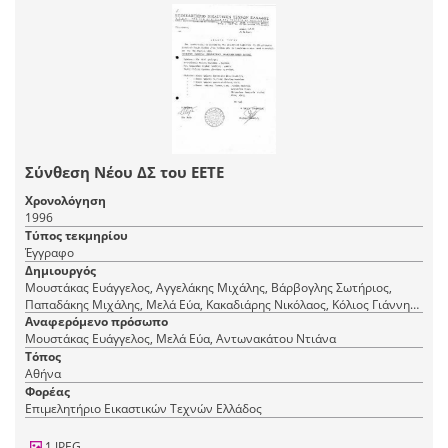
Σύνθεση Νέου ΔΣ του ΕΕΤΕ
Χρονολόγηση
1996
Τύπος τεκμηρίου
Έγγραφο
Δημιουργός
Μουστάκας Ευάγγελος, Αγγελάκης Μιχάλης, Βάρβογλης Σωτήριος,
Παπαδάκης Μιχάλης, Μελά Εύα, Κακαδιάρης Νικόλαος, Κόλιος Γιάννης,
Αντωνακάτου Ντιάνα, Μελισσαράτου Ευαγγελία, Ρόθος Κωνσταντίνος
Αναφερόμενο πρόσωπο
Μουστάκας Ευάγγελος, Μελά Εύα, Αντωνακάτου Ντιάνα
Τόπος
Αθήνα
Φορέας
Επιμελητήριο Εικαστικών Τεχνών Ελλάδος
1 JPEG