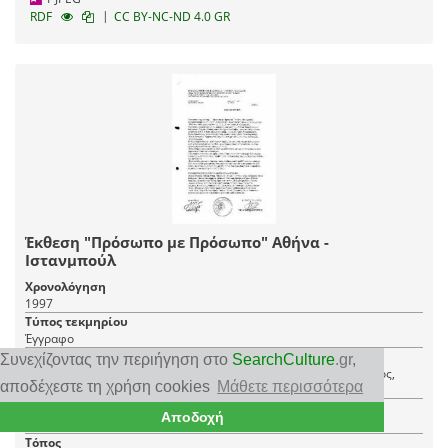
|
RDF
CC BY-NC-ND 4.0 GR
Έκθεση "Πρόσωπο με Πρόσωπο" Αθήνα -
Ιστανμπούλ
Χρονολόγηση
1997
Τύπος τεκμηρίου
Έγγραφο
Δημιουργός
Συνεχίζοντας την περιήγηση στο
SearchCulture
.gr
,
Κερεκλίδου Βούλα, Θεοφυλάκτου Ελένη, Κωνσταντινίδης Λάζαρος,
αποδέχεστε τη χρήση cookies
Μάθετε περισσότερα
Παπαδάκης Μιχάλης, Χατζή Αλίκη, Μελισσαράτου Ευαγγελία,
Ρουμπέσκου-Ζώτου Νίκη, Ζάμπουρα Μαρία-Ελένη, Πανουργιά Δήμητρα,
Αναφερόμενο πρόσωπο
Αποδοχή
Κουλουμπρούκας Νικόλαος, Ζαντρέϊκο Έλενα, Μελά Εύα, Κελεμένδρη
Γρηγόρα Άννα, Μελά Εύα, Ζαμπούρα Μαριλένα
Έλλη, Κακαδιάρης Νικόλαος, Καρβελά Αναστασία, Ζαννής Στέφανος,
Τόπος