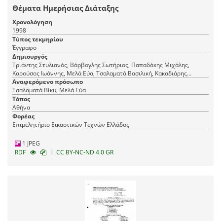
Θέματα Ημερήσιας Διάταξης
Χρονολόγηση
1998
Τύπος τεκμηρίου
Έγγραφο
Δημιουργός
Τριάντης Στυλιανός, Βάρβογλης Σωτήριος, Παπαδάκης Μιχάλης,
Καρούσος Ιωάννης, Μελά Εύα, Τσαλαματά Βασιλική, Κακαδιάρης
Νικόλαος, Φραντζής Μιχάλης, Μενδρινού ΄Αννα, Ρόθος
Αναφερόμενο πρόσωπο
Κωνσταντίνος, Σοφρά-Μαλλιάρου Βασιλική
Τσαλαματά Βίκυ, Μελά Εύα
Τόπος
Αθήνα
Φορέας
Επιμελητήριο Εικαστικών Τεχνών Ελλάδος
1 JPEG
|
RDF
CC BY-NC-ND 4.0 GR