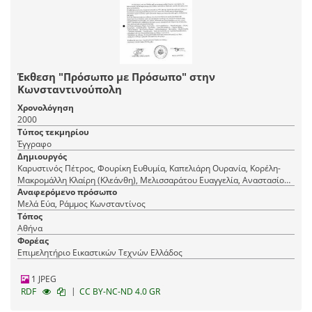
Έκθεση "Πρόσωπο με Πρόσωπο" στην
Κωνσταντινούπολη
Χρονολόγηση
2000
Τύπος τεκμηρίου
Έγγραφο
Δημιουργός
Καρυστινός Πέτρος, Φουρίκη Ευθυμία, Καπελιάρη Ουρανία, Κορέλη-
Μακρομάλλη Κλαίρη (Κλεάνθη), Μελισσαράτου Ευαγγελία, Αναστασίου
Μαρία, Πετσάλη-Διομήδη Αμαλία, Ράμμος Κωνσταντίνος, Δερβίσογλου
Αναφερόμενο πρόσωπο
Ελένη, Χριστούλη Βασιλική, Σιάμκουρη Μαγδαληνή, Μελά Εύα,
Μελά Εύα, Ράμμος Κωνσταντίνος
Χρυσοβιτσάνου Αγγελική, Τσακιρίδη Κασσιανή, Πάλλης Γεώργιος,
Τόπος
Σταμάτη Μαρία
Αθήνα
Φορέας
Επιμελητήριο Εικαστικών Τεχνών Ελλάδος
1 JPEG
|
RDF
CC BY-NC-ND 4.0 GR