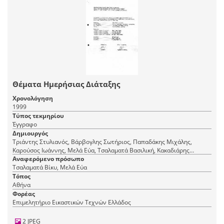
Θέματα Ημερήσιας Διάταξης
Χρονολόγηση
1999
Τύπος τεκμηρίου
Έγγραφο
Δημιουργός
Τριάντης Στυλιανός, Βάρβογλης Σωτήριος, Παπαδάκης Μιχάλης,
Καρούσος Ιωάννης, Μελά Εύα, Τσαλαματά Βασιλική, Κακαδιάρης
Νικόλαος, Φραντζής Μιχάλης, [-], Μενδρινού ΄Αννα, Ρόθος
Αναφερόμενο πρόσωπο
Κωνσταντίνος, Σοφρά-Μαλλιάρου Βασιλική
Τσαλαματά Βίκυ, Μελά Εύα
Τόπος
Αθήνα
Φορέας
Επιμελητήριο Εικαστικών Τεχνών Ελλάδος
2 JPEG