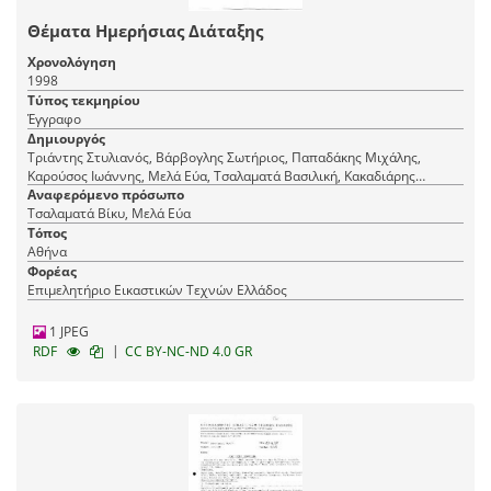
Θέματα Ημερήσιας Διάταξης
Χρονολόγηση
1998
Τύπος τεκμηρίου
Έγγραφο
Δημιουργός
Τριάντης Στυλιανός, Βάρβογλης Σωτήριος, Παπαδάκης Μιχάλης,
Καρούσος Ιωάννης, Μελά Εύα, Τσαλαματά Βασιλική, Κακαδιάρης
Νικόλαος, Φραντζής Μιχάλης, [-], Μενδρινού ΄Αννα, Ρόθος
Αναφερόμενο πρόσωπο
Κωνσταντίνος, Σοφρά-Μαλλιάρου Βασιλική
Τσαλαματά Βίκυ, Μελά Εύα
Τόπος
Αθήνα
Φορέας
Επιμελητήριο Εικαστικών Τεχνών Ελλάδος
1 JPEG
|
RDF
CC BY-NC-ND 4.0 GR