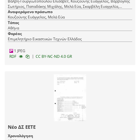
Βάλβη-Γουργιωτοπούλου Ελισάβετ, Κουζούνης Ευάγγελος, Βάρβογλης
Σωτήριος, Παπαδάκης Μιχάλης, Μελά Εύα, Σκαρβέλη Ευαγγελία,
Παπαϊωάννου Ελένη (Λιάνα), Λιάκος Ανάργυρος, Γουρζής Ιωάννης,
Αναφερόμενο πρόσωπο
Δαραδήμος Χαράλαμπος
Κουζούνης Ευάγγελος, Μελά Εύα
Τόπος
Αθήνα
Φορέας
Επιμελητήριο Εικαστικών Τεχνών Ελλάδος
1 JPEG
|
RDF
CC BY-NC-ND 4.0 GR
Νέο ΔΣ ΕΕΤΕ
Χρονολόγηση