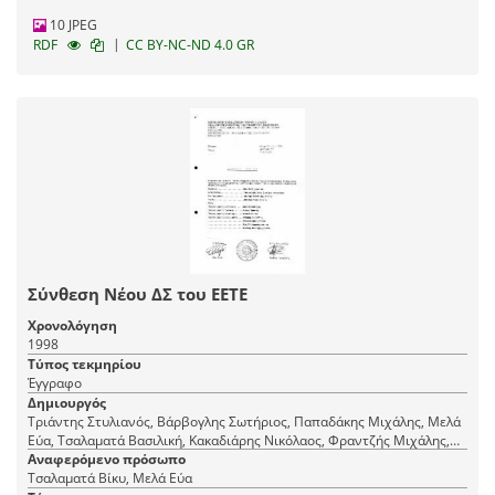
10 JPEG
|
RDF
CC BY-NC-ND 4.0 GR
Σύνθεση Νέου ΔΣ του ΕΕΤΕ
Χρονολόγηση
1998
Τύπος τεκμηρίου
Έγγραφο
Δημιουργός
Τριάντης Στυλιανός, Βάρβογλης Σωτήριος, Παπαδάκης Μιχάλης, Μελά
Εύα, Τσαλαματά Βασιλική, Κακαδιάρης Νικόλαος, Φραντζής Μιχάλης,
Μενδρινού ΄Αννα, Ρόθος Κωνσταντίνος, Σοφρά-Μαλλιάρου Βασιλική
Αναφερόμενο πρόσωπο
Τσαλαματά Βίκυ, Μελά Εύα