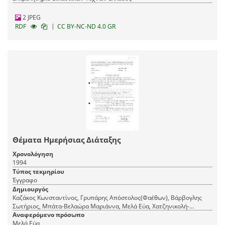
2 JPEG
|
RDF
CC BY-NC-ND 4.0 GR
Θέματα Ημερήσιας Διάταξης
Χρονολόγηση
1994
Τύπος τεκμηρίου
Έγγραφο
Δημιουργός
Καζάκος Κωνσταντίνος, Γρυπάρης Απόστολος(Φαέθων), Βάρβογλης
Σωτήριος, Μπάτα-Βελαώρα Μαριάννα, Μελά Εύα, Χατζηνικολή-
Σαραφιανού Μαίρη, Φραντζής Μιχάλης, Δαραδήμος Χαράλαμπος
Αναφερόμενο πρόσωπο
Μελά Εύα