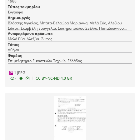
1988
Τύπος τεκμηρίου
Έγγραφο
Δημιουργός
Βλάσσης Άγγελος, Μπάτα-Βελαώρα Μαριάννα, Μελά Εύα, Αλεξίου
Σώτος, Σκαρβέλη Ευαγγελία, Σωτηροπούλου Στέλλα, Παπαϊωάννου
Ελένη (Λιάνα), Λιάκος Ανάργυρος, Διονυσόπουλος Βασίλειος, Γουρζής
Αναφερόμενο πρόσωπο
Ιωάννης, Δαραδήμος Χαράλαμπος
Μελά Εύα, Αλεξίου Σώτος
Τόπος
Αθήνα
Φορέας
Επιμελητήριο Εικαστικών Τεχνών Ελλάδος
1 JPEG
|
RDF
CC BY-NC-ND 4.0 GR