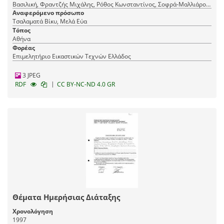
Βασιλική, Φραντζής Μιχάλης, Ρόθος Κωνσταντίνος, Σοφρά-Μαλλιάρου
Βασιλική
Αναφερόμενο πρόσωπο
Τσαλαματά Βίκυ, Μελά Εύα
Τόπος
Αθήνα
Φορέας
Επιμελητήριο Εικαστικών Τεχνών Ελλάδος
3 JPEG
|
RDF
CC BY-NC-ND 4.0 GR
Θέματα Ημερήσιας Διάταξης
Χρονολόγηση
1997