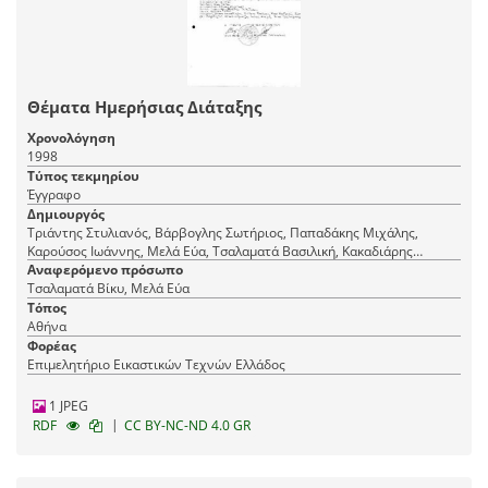
Θέματα Ημερήσιας Διάταξης
Χρονολόγηση
1998
Τύπος τεκμηρίου
Έγγραφο
Δημιουργός
Τριάντης Στυλιανός, Βάρβογλης Σωτήριος, Παπαδάκης Μιχάλης,
Καρούσος Ιωάννης, Μελά Εύα, Τσαλαματά Βασιλική, Κακαδιάρης
Νικόλαος, Φραντζής Μιχάλης, Μενδρινού ΄Αννα, Ρόθος
Αναφερόμενο πρόσωπο
Κωνσταντίνος, Σοφρά-Μαλλιάρου Βασιλική
Τσαλαματά Βίκυ, Μελά Εύα
Τόπος
Αθήνα
Φορέας
Επιμελητήριο Εικαστικών Τεχνών Ελλάδος
1 JPEG
|
RDF
CC BY-NC-ND 4.0 GR