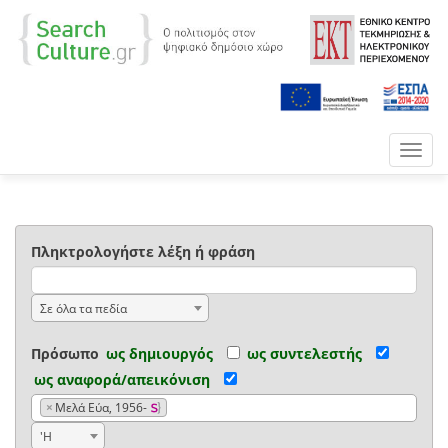
Toggl
navig
Πληκτρολογήστε λέξη ή φράση
Σε όλα τα πεδία
Πρόσωπο
ως δημιουργός
ως συντελεστής
ως αναφορά/απεικόνιση
×
Μελά Εύα, 1956-
'Η