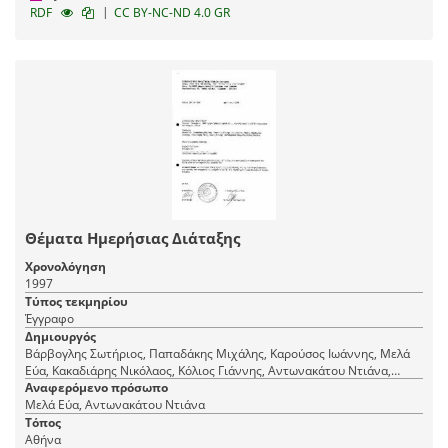
|
RDF
CC BY-NC-ND 4.0 GR
Θέματα Ημερήσιας Διάταξης
Χρονολόγηση
1997
Τύπος τεκμηρίου
Έγγραφο
Δημιουργός
Βάρβογλης Σωτήριος, Παπαδάκης Μιχάλης, Καρούσος Ιωάννης, Μελά
Εύα, Κακαδιάρης Νικόλαος, Κόλιος Γιάννης, Αντωνακάτου Ντιάνα,
Μελισσαράτου Ευαγγελία, Ρόθος Κωνσταντίνος
Αναφερόμενο πρόσωπο
Μελά Εύα, Αντωνακάτου Ντιάνα
Τόπος
Αθήνα