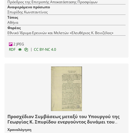
Πρόεδρος της Επιτροπής Αποκατάστασης Προσφύγων
Αναφερόμενο πρόσωπο
Σπυρίδης Κωνσταντίνος
Τόπος
Αθήνα
Φορέας
Εθνικό Ίδρυμα Ερευνών και Μελετών «Ελευθέριος Κ. Βενιζέλος»
2 JPEG
|
RDF
CC BY-NC 4.0
Προσχέδιον Συμβάσεως μεταξύ του Υπουργού της
Γεωργίας Κ. Σπυρίδου ενεργούντος δυνάμει του
νόμου 4406 "περί επιστημονικής εκμεταλλεύσεως
Χρονολόγηση
αυτοκαλλιεργουμένων κτημάτων αφ' ενός και αφ'