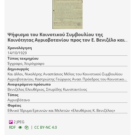
Ψήφισμα του Κοινοτικού Συμβουλίου της
Κοινότητας Αγριοβοτανίου προς τον Ε. Βενιζέλο και
τον Υπουργό Γεωργίας Κ. Σπυρίδη υπέρ της ίδρυσης
Χρονολόγηση
Γεωργικού Σταθμού στην Ιστιαία.
14/10/1929
Τύπος τεκμηρίου
Έγγραφο, Χειρόγραφο
Δημιουργός
Και άλλοι, Νικολέρης Αναστάσιος Μέλος του Κοινοτικού Συμβουλίου
Αγριοβοτανίου, Καστριώτης Γεώργιος Ανασ. Πρόεδρος του Κοινοτικού
Συμβουλίου Αγριοβοτανίου, Βασιλικίώτης Κωνσταντίνος Μέλος του
Αναφερόμενο πρόσωπο
Κοινοτικού Συμβουλίου Αγριοβοτανίου
Βενιζέλος Ελευθέριος, Σπυρίδης Κωνσταντίνος
Τόπος
Αγριοβότανο
Φορέας
Εθνικό Ίδρυμα Ερευνών και Μελετών «Ελευθέριος Κ. Βενιζέλος»
2 JPEG
|
RDF
CC BY-NC 4.0