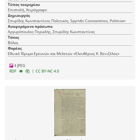
Σκιάθου Γεωργιάδης θέλει να μετάσχει του εκεί
Τύπος τεκμηρίου
συνδυασμού.
Επιστολή, Χειρόγραφο
Δημιουργός
Σπυρίδης Κωνσταντίνος Πολιτικός, Spyridis Constantinos, Politician
Αναφερόμενο πρόσωπο
Αργυρόπουλος Περικλής, Σπυρίδης Κωνσταντίνος
Τόπος
Βόλος
Φορέας
Εθνικό Ίδρυμα Ερευνών και Μελετών «Ελευθέριος Κ. Βενιζέλος»
4 JPEG
|
RDF
CC BY-NC 4.0