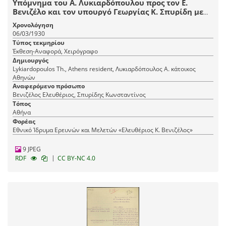
Υπόμνημα του Α. Λυκιαρδόπουλου προς τον Ε.
Βενιζέλο και τον υπουργό Γεωργίας Κ. Σπυρίδη με
το οποίο εκθέτει την γνώμη του για την καλύτερη
Χρονολόγηση
απόδοση της καλλιέργειας γης, της ενίσχυσης των
06/03/1930
αγροτών και τη γενικότερη οργάνωση του
Τύπος τεκμηρίου
γεωργικού κόσμου.
Έκθεση-Αναφορά, Χειρόγραφο
Δημιουργός
Lykiardopoulos Th., Athens resident, Λυκιαρδόπουλος Α. κάτοικος
Αθηνών
Αναφερόμενο πρόσωπο
Βενιζέλος Ελευθέριος, Σπυρίδης Κωνσταντίνος
Τόπος
Αθήνα
Φορέας
Εθνικό Ίδρυμα Ερευνών και Μελετών «Ελευθέριος Κ. Βενιζέλος»
9 JPEG
|
RDF
CC BY-NC 4.0