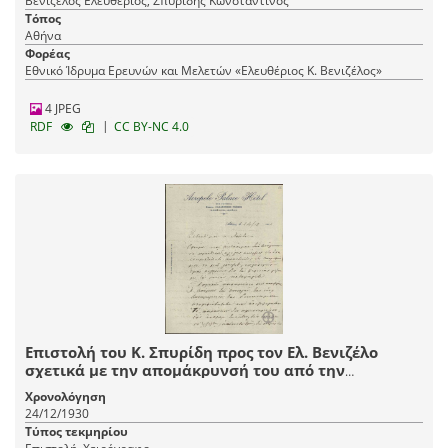
Βενιζέλος Ελευθέριος, Σπυρίδης Κωνσταντίνος
Τόπος
Αθήνα
Φορέας
Εθνικό Ίδρυμα Ερευνών και Μελετών «Ελευθέριος Κ. Βενιζέλος»
4 JPEG
|
RDF
CC BY-NC 4.0
Επιστολή του Κ. Σπυρίδη προς τον Ελ. Βενιζέλο
σχετικά με την απομάκρυνσή του από την
κυβέρνηση, το θέμα του διορισμού και της παύσης
Χρονολόγηση
υπουργών και την εμπλοκή του Τύπου.
24/12/1930
Τύπος τεκμηρίου