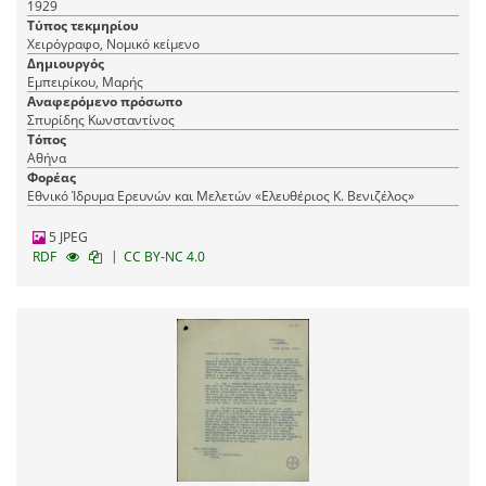
1929
ετέρου του ιδιοκτήτου των νησίδων "Πεταλιοί"
Τύπος τεκμηρίου
Μαρή Εμπειρίκου.
Χειρόγραφο, Νομικό κείμενο
Δημιουργός
Εμπειρίκου, Μαρής
Αναφερόμενο πρόσωπο
Σπυρίδης Κωνσταντίνος
Τόπος
Αθήνα
Φορέας
Εθνικό Ίδρυμα Ερευνών και Μελετών «Ελευθέριος Κ. Βενιζέλος»
5 JPEG
|
RDF
CC BY-NC 4.0