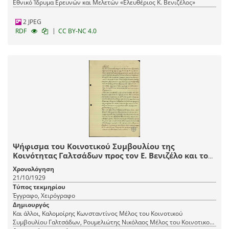
Εθνικό Ίδρυμα Ερευνών και Μελετών «Ελευθέριος Κ. Βενιζέλος»
2 JPEG
|
RDF
CC BY-NC 4.0
Ψήφισμα του Κοινοτικού Συμβουλίου της
Κοινότητας Γαλτσάδων προς τον Ε. Βενιζέλο και τον
Υπουργό Γεωργίας Κ. Σπυρίδη υπέρ της ίδρυσης
Χρονολόγηση
Γεωργικού Σταθμού στην Ιστιαία.
21/10/1929
Τύπος τεκμηρίου
Έγγραφο, Χειρόγραφο
Δημιουργός
Και άλλοι, Καλομοίρης Κωνσταντίνος Μέλος του Κοινοτικού
Συμβουλίου Γαλτσάδων, Ρουμελιώτης Νικόλαος Μέλος του Κοινοτικού