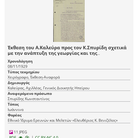
Έκθεση του Α.Καλεύρα προς τον Κ.Σπυρίδη σχετικά
με την ανάπτυξη της γεωργίας και της
κτηνοτροφίας στην Ήπειρο.
Χρονολόγηση
08/11/1929
Τύπος τεκμηρίου
Χειρόγραφο, Έκθεση-Αναφορά
Δημιουργός
Καλεύρας, Αχιλλέας, Γενικός Διοικητής Ηπείρου
Αναφερόμενο πρόσωπο
Σπυρίδης Κωνσταντίνος
Τόπος
Ιωάννινα
Φορέας
Εθνικό Ίδρυμα Ερευνών και Μελετών «Ελευθέριος Κ. Βενιζέλος»
11 JPEG
|
RDF
CC BY-NC 4.0