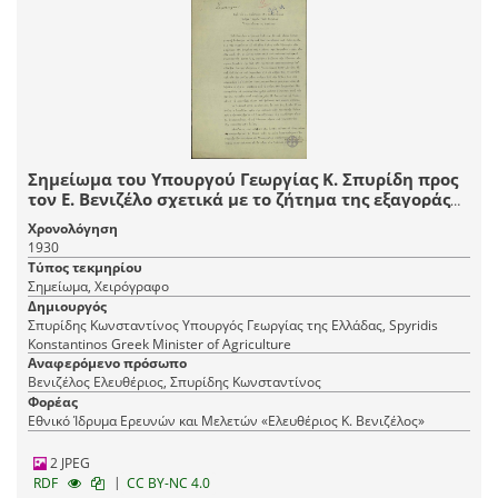
Σημείωμα του Υπουργού Γεωργίας Κ. Σπυρίδη προς
τον Ε. Βενιζέλο σχετικά με το ζήτημα της εξαγοράς
του κτήματος Αχμέτ Αγά Ευβοίας ιδιοκτησίας Baker.
Χρονολόγηση
1930
Τύπος τεκμηρίου
Σημείωμα, Χειρόγραφο
Δημιουργός
Σπυρίδης Κωνσταντίνος Υπουργός Γεωργίας της Ελλάδας, Spyridis
Konstantinos Greek Minister of Agriculture
Αναφερόμενο πρόσωπο
Βενιζέλος Ελευθέριος, Σπυρίδης Κωνσταντίνος
Φορέας
Εθνικό Ίδρυμα Ερευνών και Μελετών «Ελευθέριος Κ. Βενιζέλος»
2 JPEG
|
RDF
CC BY-NC 4.0