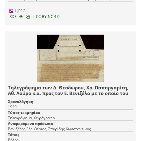
1 JPEG
|
RDF
CC BY-NC 4.0
Τηλεγράφημα των Δ. Θεοδώρου, Χρ. Παπαργαρίτη,
Αθ. Λούρο κ.α. προς τον Ε. Βενιζέλο με το οποίο του
εκφράζουν τις ευχές τους και τον συγχαίρουν για
Χρονολόγηση
την ανασυγκρότηση της Κυβέρνησης και την
1929
τοποθέτηση του θεσσαλού Κ. Σπυρίδη στο
Τύπος τεκμηρίου
Υπουργείο Γεωργίας.
Τηλεγράφημα, Χειρόγραφο
Αναφερόμενο πρόσωπο
Βενιζέλος Ελευθέριος, Σπυρίδης Κωνσταντίνος
Τόπος
Βόλος