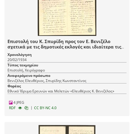
Επιστολή του Κ. Σπυρίδη προς τον Ε. Βενιζέλο
σχετικά με τις δημοτικές εκλογές και ιδιαίτερα τις
δυσκολίες της εκλογικής του επικράτησης στο δήμο
Χρονολόγηση
του Βόλου.
20/02/1934
Τύπος τεκμηρίου
Επιστολή, Χειρόγραφο
Αναφερόμενο πρόσωπο
Βενιζέλος Ελευθέριος, Σπυρίδης Κωνσταντίνος
Φορέας
Εθνικό Ίδρυμα Ερευνών και Μελετών «Ελευθέριος Κ. Βενιζέλος»
4 JPEG
|
RDF
CC BY-NC 4.0