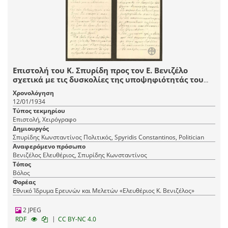
Επιστολή του Κ. Σπυρίδη προς τον Ε. Βενιζέλο
σχετικά με τις δυσκολίες της υποψηφιότητάς του
για τη θέση του Δημάρχου Βόλου.
Χρονολόγηση
12/01/1934
Τύπος τεκμηρίου
Επιστολή, Χειρόγραφο
Δημιουργός
Σπυρίδης Κωνσταντίνος Πολιτικός, Spyridis Constantinos, Politician
Αναφερόμενο πρόσωπο
Βενιζέλος Ελευθέριος, Σπυρίδης Κωνσταντίνος
Τόπος
Βόλος
Φορέας
Εθνικό Ίδρυμα Ερευνών και Μελετών «Ελευθέριος Κ. Βενιζέλος»
2 JPEG
|
RDF
CC BY-NC 4.0