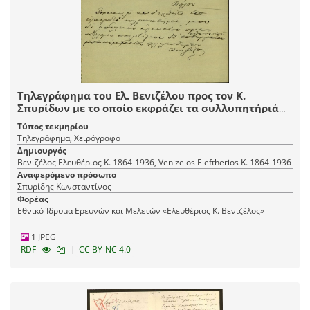
Τηλεγράφημα του Ελ. Βενιζέλου προς τον Κ.
Σπυρίδων με το οποίο εκφράζει τα συλλυπητήριά
του για την απώλεια του αδελφού και πολύτιμου
Τύπος τεκμηρίου
αγωνιστή του Κόμματος των Φιλελευθέρων.
Τηλεγράφημα, Χειρόγραφο
Δημιουργός
Βενιζέλος Ελευθέριος Κ. 1864-1936, Venizelos Eleftherios K. 1864-1936
Αναφερόμενο πρόσωπο
Σπυρίδης Κωνσταντίνος
Φορέας
Εθνικό Ίδρυμα Ερευνών και Μελετών «Ελευθέριος Κ. Βενιζέλος»
1 JPEG
|
RDF
CC BY-NC 4.0