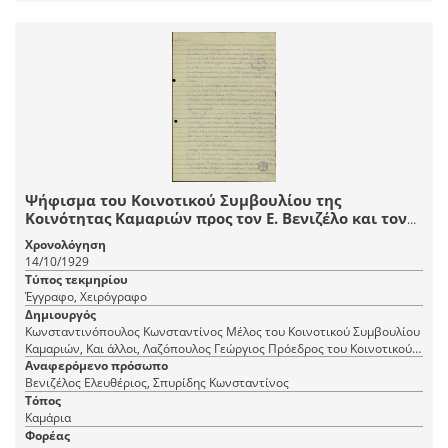
Ψήφισμα του Κοινοτικού Συμβουλίου της
Κοινότητας Καμαριών προς τον Ε. Βενιζέλο και τον
Υπουργό Γεωργίας Κ. Σπυρίδη υπέρ της ίδρυσης
Χρονολόγηση
Γεωργικού Σταθμού στην Ιστιαία.
14/10/1929
Τύπος τεκμηρίου
Έγγραφο, Χειρόγραφο
Δημιουργός
Κωνσταντινόπουλος Κωνσταντίνος Μέλος του Κοινοτικού Συμβουλίου
Καμαριών, Και άλλοι, Λαζόπουλος Γεώργιος Πρόεδρος του Κοινοτικού
Συμβουλίου Καμαριών, Βλαχόγιας Αθανάσιος Μέλος του Κοινοτικού
Αναφερόμενο πρόσωπο
Συμβουλίου Καμαριών
Βενιζέλος Ελευθέριος, Σπυρίδης Κωνσταντίνος
Τόπος
Καμάρια
Φορέας