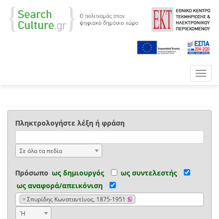
Toggl
navig
Πληκτρολογήστε λέξη ή φράση
Σε όλα τα πεδία
Πρόσωπο
ως δημιουργός
ως συντελεστής
ως αναφορά/απεικόνιση
×
Σπυρίδης Κωνσταντίνος, 1875-1951
'Η