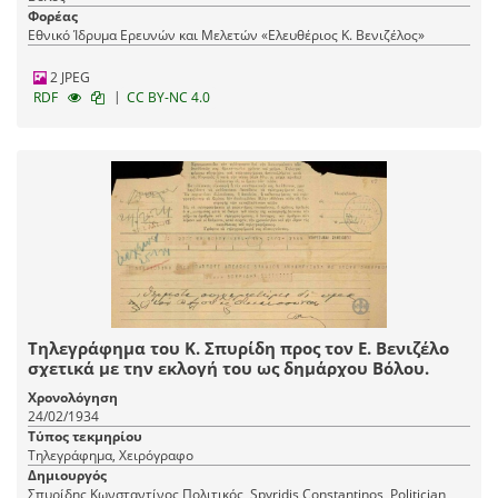
Φορέας
Εθνικό Ίδρυμα Ερευνών και Μελετών «Ελευθέριος Κ. Βενιζέλος»
2 JPEG
|
RDF
CC BY-NC 4.0
Τηλεγράφημα του Κ. Σπυρίδη προς τον Ε. Βενιζέλο
σχετικά με την εκλογή του ως δημάρχου Βόλου.
Χρονολόγηση
24/02/1934
Τύπος τεκμηρίου
Τηλεγράφημα, Χειρόγραφο
Δημιουργός
Σπυρίδης Κωνσταντίνος Πολιτικός, Spyridis Constantinos, Politician