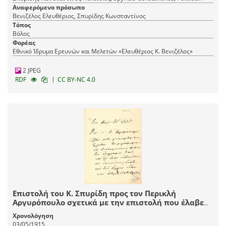
Αναφερόμενο πρόσωπο
Βενιζέλος Ελευθέριος, Σπυρίδης Κωνσταντίνος
Τόπος
Βόλος
Φορέας
Εθνικό Ίδρυμα Ερευνών και Μελετών «Ελευθέριος Κ. Βενιζέλος»
2 JPEG
|
RDF
CC BY-NC 4.0
Επιστολή του Κ. Σπυρίδη προς τον Περικλή
Αργυρόπουλο σχετικά με την επιστολή που έλαβε
από το Κέντρο Φιλελευθέρων Θεσσαλονίκης για να
Χρονολόγηση
βολιδοσκοπήσει το κατα πόσον ο άλλοτε δήμαρχος
03/05/1915