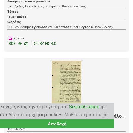
Συμβουλίου Γαλτσάδων, Παλαλάς Ιωάννης Πρόεδρος του Κοινοτικού
Αναφερόμενο πρόσωπο
Συμβουλίου Γαλτσάδων
Βενιζέλος Ελευθέριος, Σπυρίδης Κωνσταντίνος
Τόπος
Γαλατσάδες
Φορέας
Εθνικό Ίδρυμα Ερευνών και Μελετών «Ελευθέριος Κ. Βενιζέλος»
2 JPEG
|
RDF
CC BY-NC 4.0
Συνεχίζοντας την περιήγηση στο
SearchCulture
.gr
,
Ψήφισμα του Κοινοτικού Συμβουλίου της
αποδέχεστε τη χρήση cookies
Μάθετε περισσότερα
Κοινότητας Λουτρών Αιδηψού προς τον Ε. Βενιζέλο
και τον Υπουργό Γεωργίας Κ. Σπυρίδη υπέρ της
Χρονολόγηση
Αποδοχή
ίδρυσης Γεωργικού Σταθμού στην Ιστιαία.
19/10/1929