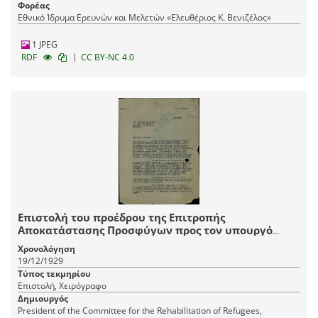
Φορέας
Εθνικό Ίδρυμα Ερευνών και Μελετών «Ελευθέριος Κ. Βενιζέλος»
1 JPEG
|
RDF
CC BY-NC 4.0
Επιστολή του προέδρου της Επιτροπής
Αποκατάστασης Προσφύγων προς τον υπουργό
Γεωργίας Κ. Σπυρίδη με την οποία του ζητά να
Χρονολόγηση
ξεκαθαριστεί το ζήτημα της αξιοποίησης ή όχι από
19/12/1929
το ελληνικό δημόσιο ομάδας υπαλλήλων της Ε.Α.Π.
Τύπος τεκμηρίου
εν όψει της διάλυσής της (τέλος του 1929).
Επιστολή, Χειρόγραφο
Δημιουργός
President of the Committee for the Rehabilitation of Refugees,