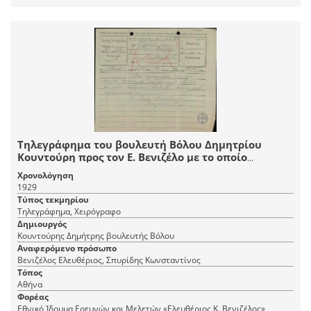
Τηλεγράφημα του βουλευτή Βόλου Δημητρίου
Κουντούρη προς τον Ε. Βενιζέλο με το οποίο
εκφράζει την ευγνωμοσύνη της Θεσσαλίας για την
Χρονολόγηση
τοποθέτηση σε υπουργική θέση του θεσσαλού Κ.
1929
Σπυρίδη.
Τύπος τεκμηρίου
Τηλεγράφημα, Χειρόγραφο
Δημιουργός
Κουντούρης Δημήτρης βουλευτής Βόλου
Αναφερόμενο πρόσωπο
Βενιζέλος Ελευθέριος, Σπυρίδης Κωνσταντίνος
Τόπος
Αθήνα
Φορέας
Εθνικό Ίδρυμα Ερευνών και Μελετών «Ελευθέριος Κ. Βενιζέλος»