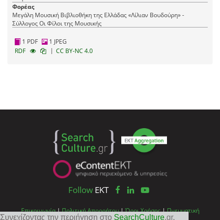
Φορέας
Μεγάλη Μουσική Βιβλιοθήκη της Ελλάδας «Λίλιαν Βουδούρη» -
Σύλλογος Οι Φίλοι της Μουσικής
1 PDF
1 JPEG
|
RDF
CC BY-NC 4.0
Follow
EKT
Επικοινωνία
|
Πολιτική Απορρήτου
|
Όροι Χρήσης
|
Πνευματική
Συνεχίζοντας την περιήγηση στο
SearchCulture
.gr
,
ιδιοκτησία