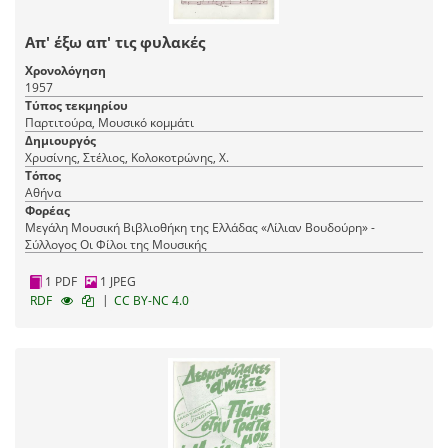
Απ' έξω απ' τις φυλακές
Χρονολόγηση
1957
Τύπος τεκμηρίου
Παρτιτούρα, Μουσικό κομμάτι
Δημιουργός
Χρυσίνης, Στέλιος, Κολοκοτρώνης, Χ.
Τόπος
Αθήνα
Φορέας
Μεγάλη Μουσική Βιβλιοθήκη της Ελλάδας «Λίλιαν Βουδούρη» -
Σύλλογος Οι Φίλοι της Μουσικής
1 PDF
1 JPEG
|
RDF
CC BY-NC 4.0