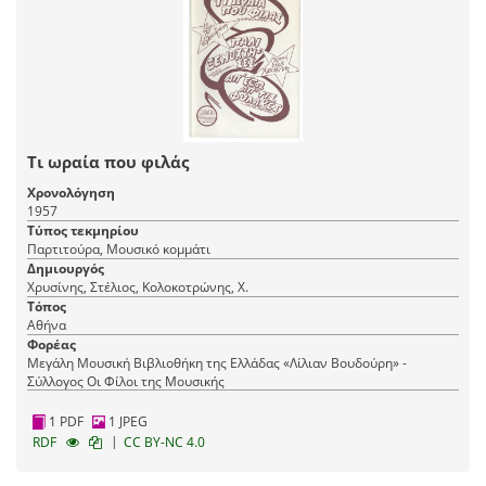
Τι ωραία που φιλάς
Χρονολόγηση
1957
Τύπος τεκμηρίου
Παρτιτούρα, Μουσικό κομμάτι
Δημιουργός
Χρυσίνης, Στέλιος, Κολοκοτρώνης, Χ.
Τόπος
Αθήνα
Φορέας
Μεγάλη Μουσική Βιβλιοθήκη της Ελλάδας «Λίλιαν Βουδούρη» -
Σύλλογος Οι Φίλοι της Μουσικής
1 PDF
1 JPEG
|
RDF
CC BY-NC 4.0