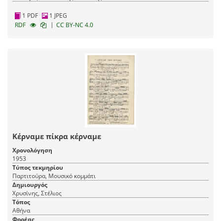
1 PDF
1 JPEG
|
RDF
CC BY-NC 4.0
Κέρναμε πίκρα κέρναμε
Χρονολόγηση
1953
Τύπος τεκμηρίου
Παρτιτούρα, Μουσικό κομμάτι
Δημιουργός
Χρυσίνης, Στέλιος
Τόπος
Αθήνα
Φορέας