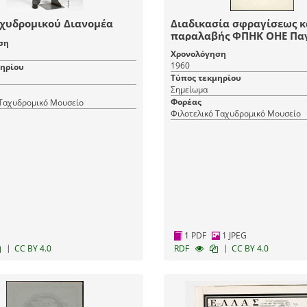
αχυδρομικού Διανομέα
Διαδικασία σφραγίσεως κ
παραλαβής ΦΠΗΚ ΟΗΕ Πα
ση
Έτους Προσφύγων 1961
Χρονολόγηση
1960
μηρίου
Τύπος τεκμηρίου
Σημείωμα
Φορέας
 Ταχυδρομικό Μουσείο
Φιλοτελικό Ταχυδρομικό Μουσείο
1 PDF
1 JPEG
|
|
CC BY 4.0
RDF
CC BY 4.0