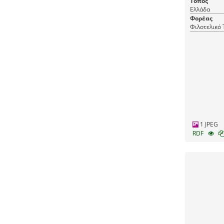
Τόπος
Ελλάδα
Φορέας
Φιλοτελικό
1 JPEG
RDF