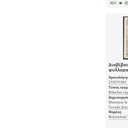
RDF
Διαβίβα
φυλλαρακ
Χρονολόγη
27/07/1961
Τύπος τεκ
Φάκελος εγ
Δημιουργό
Monsieur le
Γενικός Δι
(Παραλήπτης
Φορέας
Organisme d
Φιλοτελικό
[Υπουργείο 
(Αποστολέα