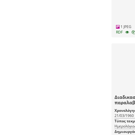
1 JPEG
RDF
Διαδικασ
παραλαβ
Έτους Π
Χρονολόγη
21/03/1960
Τύπος τεκ
Ημερολόγιο
Δημιουργό