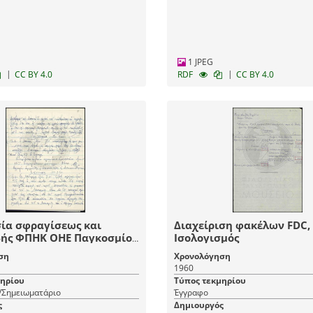
1 JPEG
|
|
CC BY 4.0
RDF
CC BY 4.0
ία σφραγίσεως και
Διαχείριση φακέλων FDC,
ής ΦΠΗΚ ΟΗΕ Παγκοσμίου
Ισολογισμός
ροσφύγων 1960
ση
Χρονολόγηση
1960
μηρίου
Τύπος τεκμηρίου
/Σημειωματάριο
Έγγραφο
ς
Δημιουργός