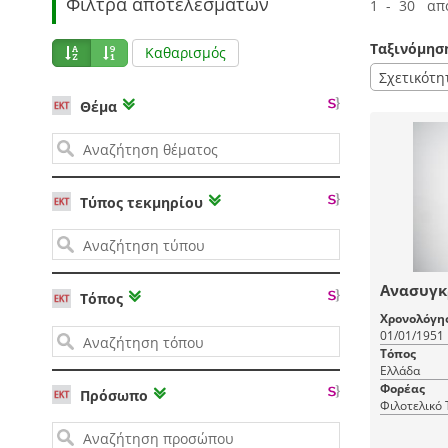
Φίλτρα αποτελεσμάτων
1 - 30 απ
Ταξινόμησ
Καθαρισμός
Σχετικότη
Θέμα
Τύπος τεκμηρίου
Ανασυγκ
Τόπος
Χρονολόγη
01/01/1951
Τόπος
Ελλάδα
Φορέας
Πρόσωπο
Φιλοτελικό