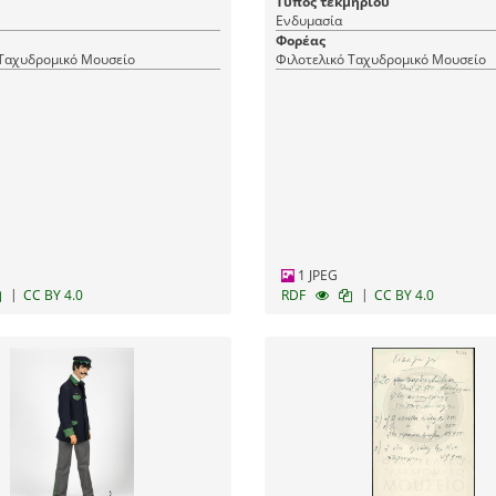
Τύπος τεκμηρίου
Ενδυμασία
Φορέας
 Ταχυδρομικό Μουσείο
Φιλοτελικό Ταχυδρομικό Μουσείο
1 JPEG
|
|
CC BY 4.0
RDF
CC BY 4.0