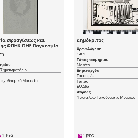
ία σφραγίσεως και
Δημόκριτος
ής ΦΠΗΚ ΟΗΕ Παγκοσμίου
Χρονολόγηση
ροσφύγων 1960
ση
1961
Τύπος τεκμηρίου
μηρίου
Μακέτα
/Σημειωματάριο
Δημιουργός
Τάσσος Α.
 Ταχυδρομικό Μουσείο
Τόπος
Ελλάδα
Φορέας
Φιλοτελικό Ταχυδρομικό Μουσείο
1 JPEG
1 JPEG