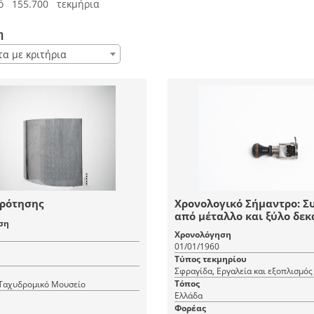
ό 155.700 τεκμήρια
η
τα με κριτήρια
ρότησης
Χρονολογικό Σήμαντρο: Σ
από μέταλλο και ξύλο δεκ
ση
'60 με περιστρεφόμενο
Χρονολόγηση
αριθμητήρα
01/01/1960
Τύπος τεκμηρίου
Σφραγίδα, Εργαλεία και εξοπλισμός
Τόπος
 Ταχυδρομικό Μουσείο
Ελλάδα
Φορέας