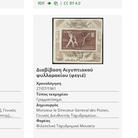
|
RDF
CC BY 4.0
Διαβίβαση Αιγυπτιακού
φυλλαρακίου (φεγιέ)
Χρονολόγηση
27/07/1961
Τύπος τεκμηρίου
Γραμματόσημο
Δημιουργός
, Γενικός
Monsieur le Directeur General des Postes,
πτης),
Γενικός Διευθυντής Ταχυδρομείων
ganisme des
(Παραλήπτης), Ministere des Communications,
Φορέας
Organisme des Postes d' Egypte, RAU
Φιλοτελικό Ταχυδρομικό Μουσείο
[Υπουργείο Συγκοινωνιών], Δημόσια Υπηρεσία
(Αποστολέας/εκδότης)