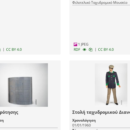
Φιλοτελικό Ταχυδρομικό Μουσείο
1 JPEG
|
|
CC BY 4.0
RDF
CC BY 4.0
ρότησης
Στολή ταχυδρομικού Διαν
ση
Χρονολόγηση
01/01/1960