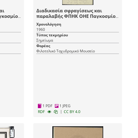
αι
Διαδικασία σφραγίσεως και
γκοσμίου
παραλαβής ΦΠΗΚ ΟΗΕ Παγκοσμίου
Έτους Προσφύγων 1962
Χρονολόγηση
1960
Τύπος τεκμηρίου
Σημείωμα
Φορέας
Φιλοτελικό Ταχυδρομικό Μουσείο
1 PDF
1 JPEG
|
RDF
CC BY 4.0