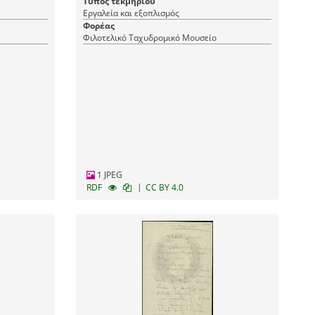
Τύπος τεκμηρίου
Εργαλεία και εξοπλισμός
Φορέας
Φιλοτελικό Ταχυδρομικό Μουσείο
1 JPEG
|
RDF
CC BY 4.0