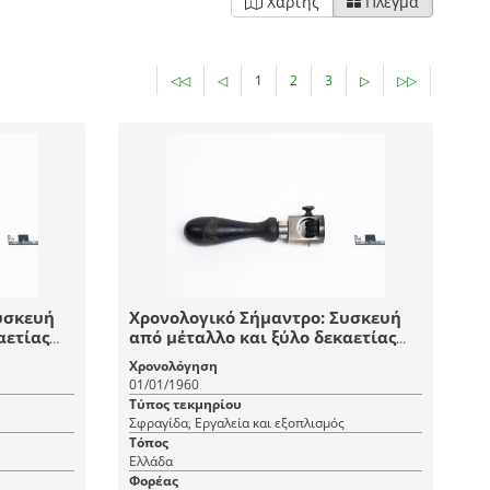
Χάρτης
Πλέγμα
◁◁
◁
1
2
3
▷
▷▷
υσκευή
Χρονολογικό Σήμαντρο: Συσκευή
αετίας
από μέταλλο και ξύλο δεκαετίας
'60 με περιστρεφόμενο
Χρονολόγηση
αριθμητήρα
01/01/1960
Τύπος τεκμηρίου
Σφραγίδα, Εργαλεία και εξοπλισμός
Τόπος
Ελλάδα
Φορέας