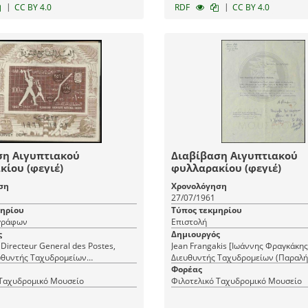
|
|
CC BY 4.0
RDF
CC BY 4.0
ση Αιγυπτιακού
Διαβίβαση Αιγυπτιακού
ίου (φεγιέ)
φυλλαρακίου (φεγιέ)
ση
Χρονολόγηση
27/07/1961
μηρίου
Τύπος τεκμηρίου
γράφων
Επιστολή
ς
Δημιουργός
 Directeur General des Postes,
Jean Frangakis [Ιωάννης Φραγκάκης]
ευθυντής Ταχυδρομείων
Διευθυντής Ταχυδρομείων (Παραλή
), Ministere des Communications,
Anouar Bakir, Docteur de droit, Or
Φορέας
es Postes d' Egypte, RAU
 Ταχυδρομικό Μουσείο
Postes (Αποστολέας/εκδότης)
Φιλοτελικό Ταχυδρομικό Μουσείο
Συγκοινωνιών], Δημόσια Υπηρεσία
ς/εκδότης)