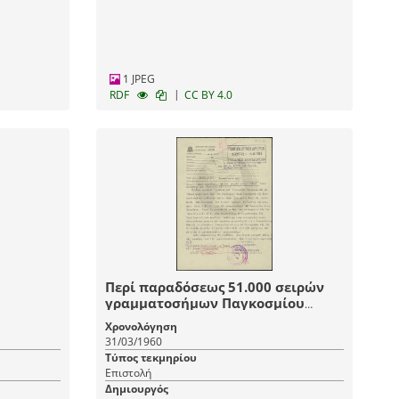
1 JPEG
|
RDF
CC BY 4.0
Περί παραδόσεως 51.000 σειρών
γραμματοσήμων Παγκοσμίου
Έτους Προσφύγων
Χρονολόγηση
31/03/1960
Τύπος τεκμηρίου
Επιστολή
Δημιουργός