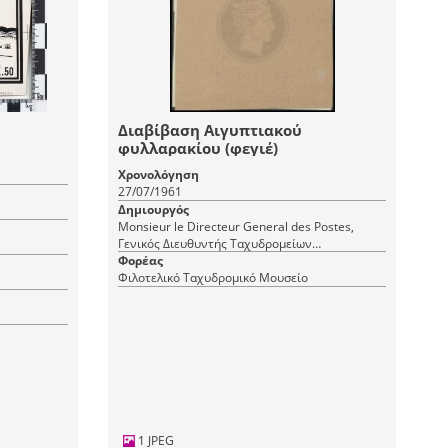
Διαβίβαση Αιγυπτιακού
φυλλαρακίου (φεγιέ)
Χρονολόγηση
27/07/1961
Δημιουργός
Monsieur le Directeur General des Postes,
Γενικός Διευθυντής Ταχυδρομείων
(Παραλήπτης), Ministere des Communications,
Φορέας
Organisme des Postes d' Egypte, RAU
Φιλοτελικό Ταχυδρομικό Μουσείο
[Υπουργείο Συγκοινωνιών], Δημόσια Υπηρεσία
(Αποστολέας/εκδότης)
1 JPEG