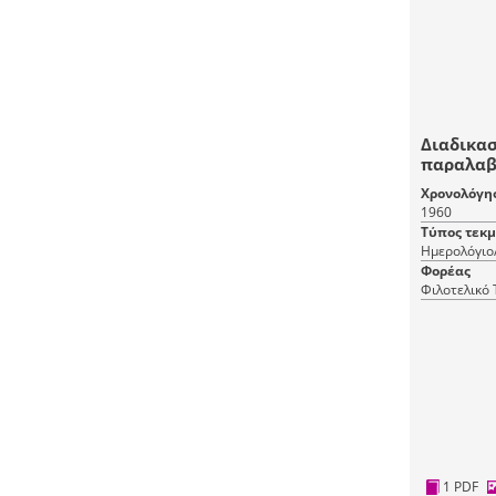
Διαδικασ
παραλαβ
Έτους Π
Χρονολόγη
1960
Τύπος τεκ
Ημερολόγιο
Φορέας
Φιλοτελικό
1 PDF