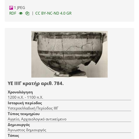
1 JPEG
|
RDF
CC BY-NC-ND 4.0 GR
ΥΕ ΙΙΙΓ κρατήρ αριθ. 784.
Χρονολόγηση
1200 π.Χ. - 1100 π.Χ.
Ιστορική περίοδος
Υστεροελλαδική Περίοδος ΙΙΙΓ
Τύπος τεκμηρίου
Αγγείο, Αρχαιολογικό αντικείμενο
Δημιουργός
Άγνωστος δημιουργός
Τόπος