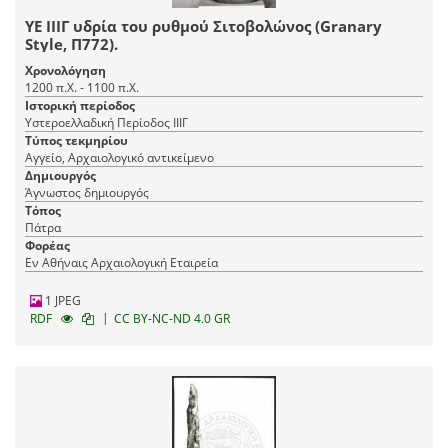
ΥΕ ΙΙΙΓ υδρία του ρυθμού Σιτοβολώνος (Granary
Style, Π772).
Χρονολόγηση
1200 π.Χ. - 1100 π.Χ.
Ιστορική περίοδος
Υστεροελλαδική Περίοδος ΙΙΙΓ
Τύπος τεκμηρίου
Αγγείο, Αρχαιολογικό αντικείμενο
Δημιουργός
Άγνωστος δημιουργός
Τόπος
Πάτρα
Φορέας
Εν Αθήναις Αρχαιολογική Εταιρεία
1 JPEG
|
RDF
CC BY-NC-ND 4.0 GR