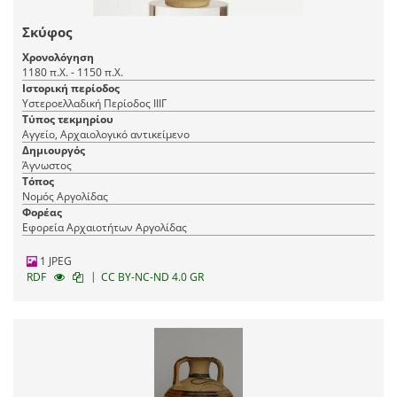
Σκύφος
Χρονολόγηση
1180 π.Χ. - 1150 π.Χ.
Ιστορική περίοδος
Υστεροελλαδική Περίοδος ΙΙΙΓ
Τύπος τεκμηρίου
Αγγείο, Αρχαιολογικό αντικείμενο
Δημιουργός
Άγνωστος
Τόπος
Νομός Αργολίδας
Φορέας
Εφορεία Αρχαιοτήτων Αργολίδας
1 JPEG
|
RDF
CC BY-NC-ND 4.0 GR