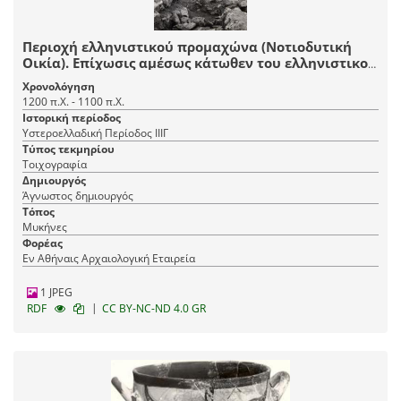
Περιοχή ελληνιστικού προμαχώνα (Νοτιοδυτική
Οικία). Επίχωσις αμέσως κάτωθεν του ελληνιστικού
λουτήρος. λ, στόμιον δεξαμενής. α, θέσις
Χρονολόγηση
τοιχογραφίας. β, το υπό την τοιχογραφίαν πρώρον
1200 π.Χ. - 1100 π.Χ.
δάπεδον. γ, τρίτον ΥΕ ΙΙΙΓ δάπεδον.
Ιστορική περίοδος
Υστεροελλαδική Περίοδος ΙΙΙΓ
Τύπος τεκμηρίου
Τοιχογραφία
Δημιουργός
Άγνωστος δημιουργός
Τόπος
Μυκήνες
Φορέας
Εν Αθήναις Αρχαιολογική Εταιρεία
1 JPEG
|
RDF
CC BY-NC-ND 4.0 GR