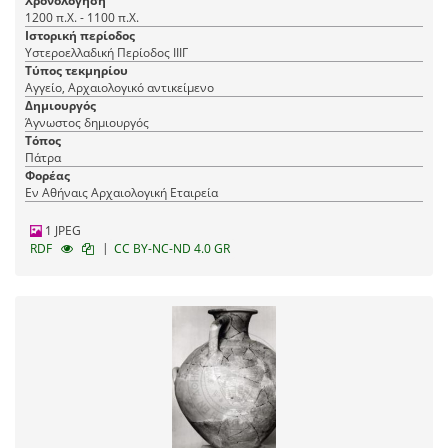
Χρονολόγηση
1200 π.Χ. - 1100 π.Χ.
Ιστορική περίοδος
Υστεροελλαδική Περίοδος ΙΙΙΓ
Τύπος τεκμηρίου
Αγγείο, Αρχαιολογικό αντικείμενο
Δημιουργός
Άγνωστος δημιουργός
Τόπος
Πάτρα
Φορέας
Εν Αθήναις Αρχαιολογική Εταιρεία
1 JPEG
|
RDF
CC BY-NC-ND 4.0 GR