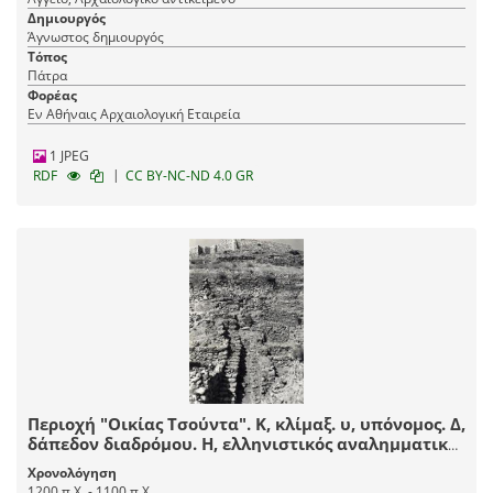
Δημιουργός
Άγνωστος δημιουργός
Τόπος
Πάτρα
Φορέας
Εν Αθήναις Αρχαιολογική Εταιρεία
1 JPEG
|
RDF
CC BY-NC-ND 4.0 GR
Περιοχή "Οικίας Τσούντα". Κ, κλίμαξ. υ, υπόνομος. Δ,
δάπεδον διαδρόμου. Η, ελληνιστικός αναλημματικός
τοίχος. Ο, κατώφλιον μυκηναϊκόν. ΙΙ, ΙΙΙ, IV, δωμάτια
Χρονολόγηση
ΥΕ ΙΙΙΓ.
1200 π.Χ. - 1100 π.Χ.