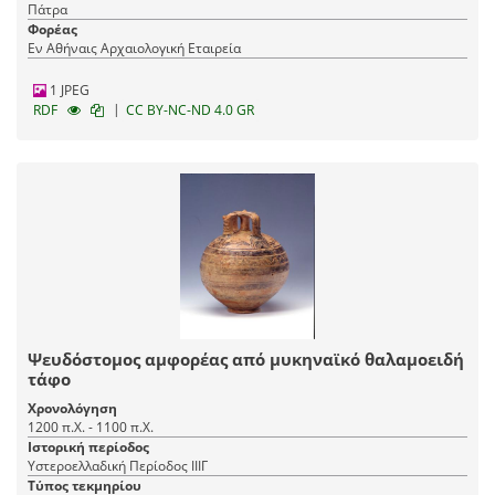
Πάτρα
Φορέας
Εν Αθήναις Αρχαιολογική Εταιρεία
1 JPEG
|
RDF
CC BY-NC-ND 4.0 GR
Ψευδόστομος αμφορέας από μυκηναϊκό θαλαμοειδή
τάφο
Χρονολόγηση
1200 π.Χ. - 1100 π.Χ.
Ιστορική περίοδος
Υστεροελλαδική Περίοδος ΙΙΙΓ
Τύπος τεκμηρίου