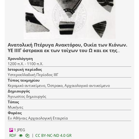
Ανατολική Πτέρυγα Ανακτόρου, Οικία των Κιόνων.
ΥΕ ΙΙΙΓ όστρακα εκ των τοίχων του Ω και εκ της
βάσεως του Ν. Όλα έχουν μελαμβαφήν εσωτερικήν
Χρονολόγηση
επιφάνειαν.
1200 π.Χ. - 1100 π.Χ.
Ιστορική περίοδος
Υστεροελλαδική Περίοδος ΙΙΙΓ
Τύπος τεκμηρίου
Κεραμικό αντικείμενο, Όστρακο, Αρχαιολογικό αντικείμενο
Δημιουργός
Άγνωστος δημιουργός
Τόπος
Μυκήνες
Φορέας
Εν Αθήναις Αρχαιολογική Εταιρεία
1 JPEG
|
RDF
CC BY-NC-ND 4.0 GR