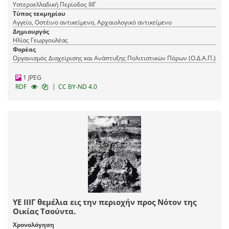
Υστεροελλαδική Περίοδος ΙΙΙΓ
Τύπος τεκμηρίου
Αγγείο, Οστέινο αντικείμενο, Αρχαιολογικό αντικείμενο
Δημιουργός
Ηλίας Γεωργουλέας
Φορέας
Οργανισμός Διαχείρισης και Ανάπτυξης Πολιτιστικών Πόρων (Ο.Δ.Α.Π.)
1 JPEG
|
RDF
CC BY-ND 4.0
ΥΕ ΙΙΙΓ θεμέλια εις την περιοχήν προς Νότον της
Οικίας Τσούντα.
Χρονολόγηση