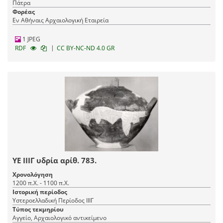
Πάτρα
Φορέας
Εν Αθήναις Αρχαιολογική Εταιρεία
1 JPEG
|
RDF
CC BY-NC-ND 4.0 GR
ΥΕ ΙΙΙΓ υδρία αρίθ. 783.
Χρονολόγηση
1200 π.Χ. - 1100 π.Χ.
Ιστορική περίοδος
Υστεροελλαδική Περίοδος ΙΙΙΓ
Τύπος τεκμηρίου
Αγγείο, Αρχαιολογικό αντικείμενο