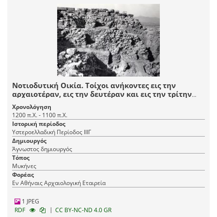
Νοτιοδυτική Οικία. Τοίχοι ανήκοντες εις την
αρχαιοτέραν, εις την δευτέραν και εις την τρίτην
οικοδομικήν φάσιν της ΥΕ ΙΙΙΓ περιόδου.
Χρονολόγηση
1200 π.Χ. - 1100 π.Χ.
Ιστορική περίοδος
Υστεροελλαδική Περίοδος ΙΙΙΓ
Δημιουργός
Άγνωστος δημιουργός
Τόπος
Μυκήνες
Φορέας
Εν Αθήναις Αρχαιολογική Εταιρεία
1 JPEG
|
RDF
CC BY-NC-ND 4.0 GR