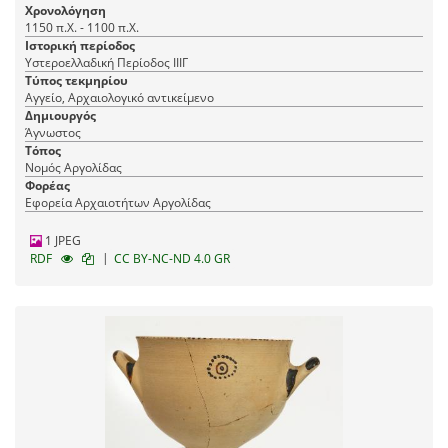
Χρονολόγηση
1150 π.Χ. - 1100 π.Χ.
Ιστορική περίοδος
Υστεροελλαδική Περίοδος ΙΙΙΓ
Τύπος τεκμηρίου
Αγγείο, Αρχαιολογικό αντικείμενο
Δημιουργός
Άγνωστος
Τόπος
Νομός Αργολίδας
Φορέας
Εφορεία Αρχαιοτήτων Αργολίδας
1 JPEG
|
RDF
CC BY-NC-ND 4.0 GR