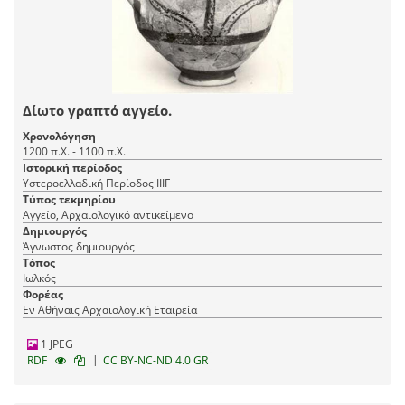
Δίωτο γραπτό αγγείο.
Χρονολόγηση
1200 π.Χ. - 1100 π.Χ.
Ιστορική περίοδος
Υστεροελλαδική Περίοδος ΙΙΙΓ
Τύπος τεκμηρίου
Αγγείο, Αρχαιολογικό αντικείμενο
Δημιουργός
Άγνωστος δημιουργός
Τόπος
Ιωλκός
Φορέας
Εν Αθήναις Αρχαιολογική Εταιρεία
1 JPEG
|
RDF
CC BY-NC-ND 4.0 GR