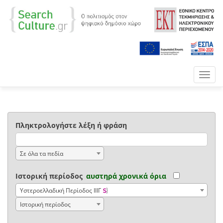
Toggl
navig
Πληκτρολογήστε λέξη ή φράση
Σε όλα τα πεδία
Ιστορική περίοδος
αυστηρά χρονικά όρια
Υστεροελλαδική Περίοδος ΙΙΙΓ
Iστορική περίοδος