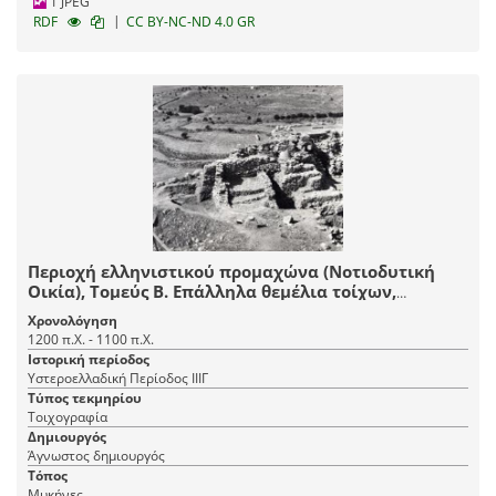
1 JPEG
|
RDF
CC BY-NC-ND 4.0 GR
Περιοχή ελληνιστικού προμαχώνα (Νοτιοδυτική
Οικία), Τομεύς Β. Επάλληλα θεμέλια τοίχων,
τμήματα δαπέδων ΥΕ ΙΙΙΓ περιόδου και ο χώρος των
Χρονολόγηση
τοιχογραφιών π, α, γ.
1200 π.Χ. - 1100 π.Χ.
Ιστορική περίοδος
Υστεροελλαδική Περίοδος ΙΙΙΓ
Τύπος τεκμηρίου
Τοιχογραφία
Δημιουργός
Άγνωστος δημιουργός
Τόπος
Μυκήνες