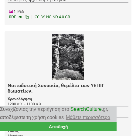
1 JPEG
|
RDF
CC BY-NC-ND 4.0 GR
Νοτιοδυτική Συνοικία, θεμέλια των ΥΕ ΙΙΙΓ
δωματίων.
Χρονολόγηση
1200 π.Χ. - 1100 π.Χ.
Συνεχίζοντας την περιήγηση στο
SearchCulture
.gr
,
Ιστορική περίοδος
Υστεροελλαδική Περίοδος ΙΙΙΓ
αποδέχεστε τη χρήση cookies
Μάθετε περισσότερα
Δημιουργός
Άγνωστος δημιουργός
Αποδοχή
Τόπος
Μυκήνες