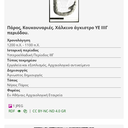
Πάρος, Κουκουναριές. Χάλκινο άγκιστρο ΥΕ ΙΙΙΓ
περιόδου.
Χρονολόγηση
1200 π.Χ. - 1100 π.Χ.
Ιστορική περίοδος
Υστεροελλαδική Περίοδος ΙΙΙΓ
Τύπος τεκμηρίου
Εργαλεία και εξοπλισμός, Αρχαιολογικό αντικείμενο
Δημιουργός
Άγνωστος δημιουργός
Τόπος
Νήσος Πάρος
Φορέας
Εν Αθήναις Αρχαιολογική Εταιρεία
1 JPEG
|
RDF
CC BY-NC-ND 4.0 GR