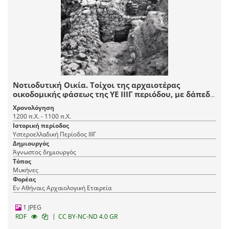
Νοτιοδυτική Οικία. Τοίχοι της αρχαιοτέρας
οικοδομικής φάσεως της ΥΕ ΙΙΙΓ περιόδου, με δάπεδο
δωματίου (βγ) αριστερά και θεμέλιο και
Χρονολόγηση
πυρακτωθέν τμήμα πλινθοδομής της Οικίας
1200 π.Χ. - 1100 π.Χ.
Τσούντα, επάνω από την οποία απαντά εστία της
Ιστορική περίοδος
δεύτερης οικοδομικής φάσης, δεξιά.
Υστεροελλαδική Περίοδος ΙΙΙΓ
Δημιουργός
Άγνωστος δημιουργός
Τόπος
Μυκήνες
Φορέας
Εν Αθήναις Αρχαιολογική Εταιρεία
1 JPEG
|
RDF
CC BY-NC-ND 4.0 GR