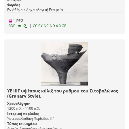
Φορέας
Εν Αθήναις Αρχαιολογική Εταιρεία
1 JPEG
|
RDF
CC BY-NC-ND 4.0 GR
ΥΕ ΙΙΙΓ υψίπους κύλιξ του ρυθμού του Σιτοβολώνος
(Granary Style).
Χρονολόγηση
1200 π.Χ. - 1100 π.Χ.
Ιστορική περίοδος
Υστεροελλαδική Περίοδος ΙΙΙΓ
Τύπος τεκμηρίου
Αγγείο, Αρχαιολογικό αντικείμενο