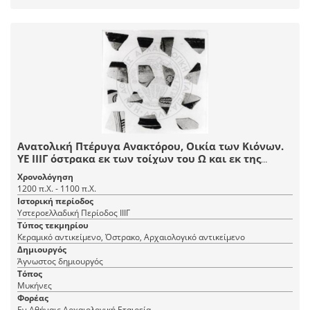
Ανατολική Πτέρυγα Ανακτόρου, Οικία των Κιόνων.
ΥΕ ΙΙΙΓ όστρακα εκ των τοίχων του Ω και εκ της
βάσεως του Ν. Όλα έχουν μελαμβαφήν εσωτερικήν
Χρονολόγηση
επιφάνειαν.
1200 π.Χ. - 1100 π.Χ.
Ιστορική περίοδος
Υστεροελλαδική Περίοδος ΙΙΙΓ
Τύπος τεκμηρίου
Κεραμικό αντικείμενο, Όστρακο, Αρχαιολογικό αντικείμενο
Δημιουργός
Άγνωστος δημιουργός
Τόπος
Μυκήνες
Φορέας
Εν Αθήναις Αρχαιολογική Εταιρεία