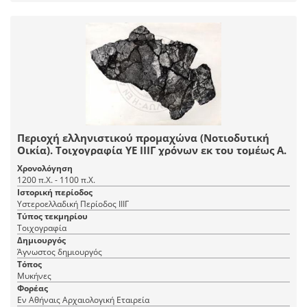
Περιοχή ελληνιστικού προμαχώνα (Νοτιοδυτική
Οικία). Τοιχογραφία ΥΕ ΙΙΙΓ χρόνων εκ του τομέως Α.
Χρονολόγηση
1200 π.Χ. - 1100 π.Χ.
Ιστορική περίοδος
Υστεροελλαδική Περίοδος ΙΙΙΓ
Τύπος τεκμηρίου
Τοιχογραφία
Δημιουργός
Άγνωστος δημιουργός
Τόπος
Μυκήνες
Φορέας
Εν Αθήναις Αρχαιολογική Εταιρεία