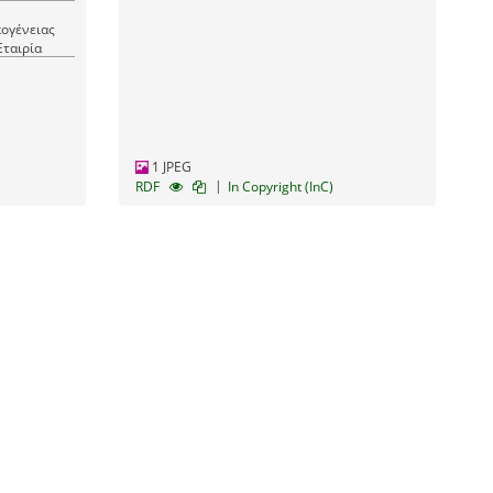
κογένειας
Εταιρία
1 JPEG
|
RDF
In Copyright (InC)