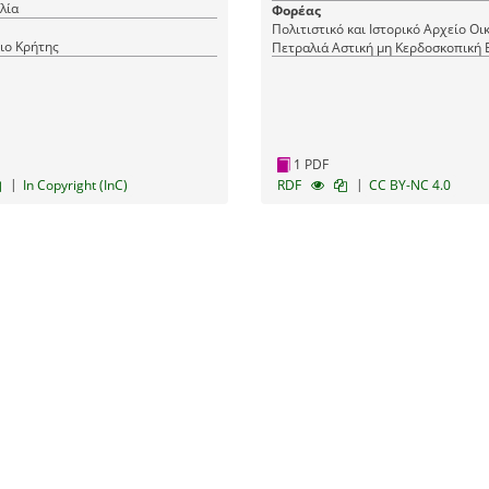
λία
Φορέας
Πολιτιστικό και Ιστορικό Αρχείο Οι
ιο Κρήτης
Πετραλιά Αστική μη Κερδοσκοπική 
1 PDF
|
|
In Copyright (InC)
RDF
CC BY-NC 4.0