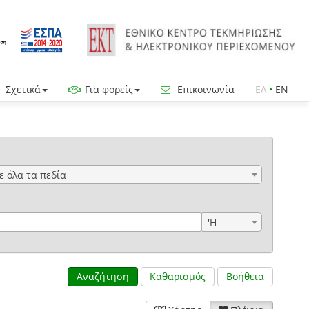
Σχετικά
Για φορείς
Επικοινωνία
ΕΛ
•
EN
ε όλα τα πεδία
'Η
Αναζήτηση
Καθαρισμός
Βοήθεια