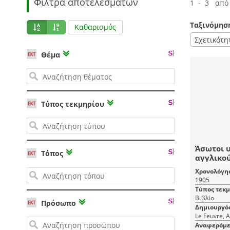
Φίλτρα αποτελεσμάτων
1 - 3 από
Ταξινόμησ
Καθαρισμός
Σχετικότη
Θέμα
Τύπος τεκμηρίου
Άσωτοι υιοί : Διήγ
Τόπος
αγγλικού / κατά μετά
Ιουλίας 
Χρονολόγη
1905
Τύπος τεκ
Βιβλίο
Πρόσωπο
Δημιουργό
Le Feuvre, 
Αναφερόμε