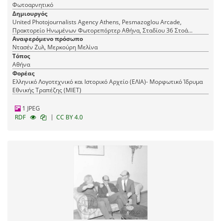
Φωτοαρνητικό
Δημιουργός
United Photojournalists Agency Athens, Pesmazoglou Arcade,
Πρακτορείο Ηνωμένων Φωτορεπόρτερ Αθήνα, Σταδίου 36 Στοά
Πεσμαζόγλου, τηλ. 22-348
Αναφερόμενο πρόσωπο
Ντασέν Ζυλ, Μερκούρη Μελίνα
Τόπος
Αθήνα
Φορέας
Ελληνικό Λογοτεχνικό και Ιστορικό Αρχείο (ΕΛΙΑ)- Μορφωτικό Ίδρυμα
Εθνικής Τραπέζης (ΜΙΕΤ)
1 JPEG
|
RDF
CC BY 4.0