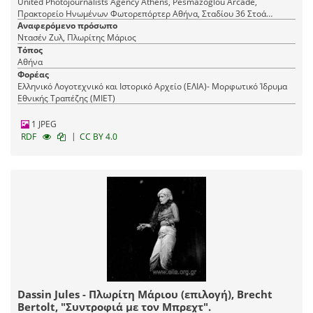
United Photojournalists Agency Athens, Pesmazoglou Arcade,
Πρακτορείο Ηνωμένων Φωτορεπόρτερ Αθήνα, Σταδίου 36 Στοά
Πεσμαζόγλου, τηλ. 22-348
Αναφερόμενο πρόσωπο
Ντασέν Ζυλ, Πλωρίτης Μάριος
Τόπος
Αθήνα
Φορέας
Ελληνικό Λογοτεχνικό και Ιστορικό Αρχείο (ΕΛΙΑ)- Μορφωτικό Ίδρυμα
Εθνικής Τραπέζης (ΜΙΕΤ)
1 JPEG
|
RDF
CC BY 4.0
Dassin Jules - Πλωρίτη Μάριου (επιλογή), Brecht
Bertolt, "Συντροφιά με τον Μπρεχτ".