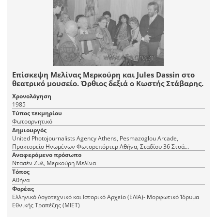
Επίσκεψη Μελίνας Μερκούρη και Jules Dassin στο
θεατρικό μουσείο. Όρθιος δεξιά ο Κωστής Στάβαρης.
Χρονολόγηση
1985
Τύπος τεκμηρίου
Φωτοαρνητικό
Δημιουργός
United Photojournalists Agency Athens, Pesmazoglou Arcade,
Πρακτορείο Ηνωμένων Φωτορεπόρτερ Αθήνα, Σταδίου 36 Στοά
Πεσμαζόγλου, τηλ. 22-348
Αναφερόμενο πρόσωπο
Ντασέν Ζυλ, Μερκούρη Μελίνα
Τόπος
Αθήνα
Φορέας
Ελληνικό Λογοτεχνικό και Ιστορικό Αρχείο (ΕΛΙΑ)- Μορφωτικό Ίδρυμα
Εθνικής Τραπέζης (ΜΙΕΤ)