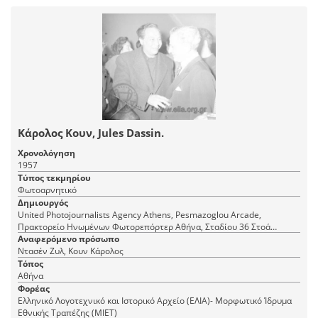
Κάρολος Κουν, Jules Dassin.
Χρονολόγηση
1957
Τύπος τεκμηρίου
Φωτοαρνητικό
Δημιουργός
United Photojournalists Agency Athens, Pesmazoglou Arcade,
Πρακτορείο Ηνωμένων Φωτορεπόρτερ Αθήνα, Σταδίου 36 Στοά
Πεσμαζόγλου, τηλ. 22-348
Αναφερόμενο πρόσωπο
Ντασέν Ζυλ, Κουν Κάρολος
Τόπος
Αθήνα
Φορέας
Ελληνικό Λογοτεχνικό και Ιστορικό Αρχείο (ΕΛΙΑ)- Μορφωτικό Ίδρυμα
Εθνικής Τραπέζης (ΜΙΕΤ)