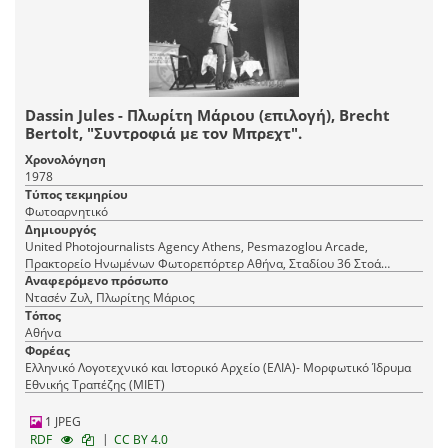
Dassin Jules - Πλωρίτη Μάριου (επιλογή), Brecht
Bertolt, "Συντροφιά με τον Μπρεχτ".
Χρονολόγηση
1978
Τύπος τεκμηρίου
Φωτοαρνητικό
Δημιουργός
United Photojournalists Agency Athens, Pesmazoglou Arcade,
Πρακτορείο Ηνωμένων Φωτορεπόρτερ Αθήνα, Σταδίου 36 Στοά
Πεσμαζόγλου, τηλ. 22-348
Αναφερόμενο πρόσωπο
Ντασέν Ζυλ, Πλωρίτης Μάριος
Τόπος
Αθήνα
Φορέας
Ελληνικό Λογοτεχνικό και Ιστορικό Αρχείο (ΕΛΙΑ)- Μορφωτικό Ίδρυμα
Εθνικής Τραπέζης (ΜΙΕΤ)
1 JPEG
|
RDF
CC BY 4.0