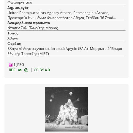
Φωτοαρνητικό
Δημιουργός
United Photojournalists Agency Athens, Pesmazoglou Arcade,
Πρακτορείο Ηνωμένων Φωτορεπόρτερ Αθήνα, Σταδίου 36 Στοά
Πεσμαζόγλου, τηλ. 22-348
Αναφερόμενο πρόσωπο
Ντασέν Ζυλ, Πλωρίτης Μάριος
Τόπος
Αθήνα
Φορέας
Ελληνικό Λογοτεχνικό και Ιστορικό Αρχείο (ΕΛΙΑ)- Μορφωτικό Ίδρυμα
Εθνικής Τραπέζης (ΜΙΕΤ)
1 JPEG
|
RDF
CC BY 4.0