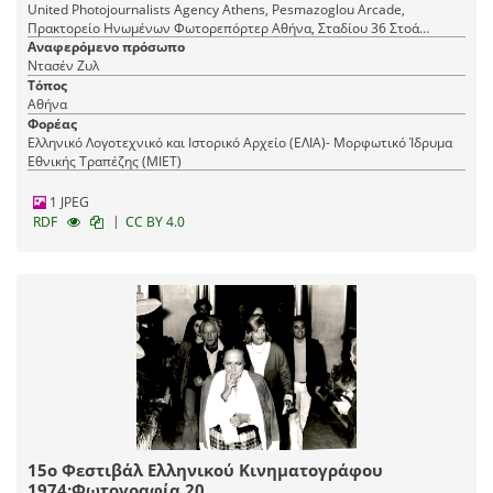
United Photojournalists Agency Athens, Pesmazoglou Arcade,
Πρακτορείο Ηνωμένων Φωτορεπόρτερ Αθήνα, Σταδίου 36 Στοά
Πεσμαζόγλου, τηλ. 22-348
Αναφερόμενο πρόσωπο
Ντασέν Ζυλ
Τόπος
Αθήνα
Φορέας
Ελληνικό Λογοτεχνικό και Ιστορικό Αρχείο (ΕΛΙΑ)- Μορφωτικό Ίδρυμα
Εθνικής Τραπέζης (ΜΙΕΤ)
1 JPEG
|
RDF
CC BY 4.0
15ο Φεστιβάλ Ελληνικού Κινηματογράφου
1974:Φωτογραφία 20