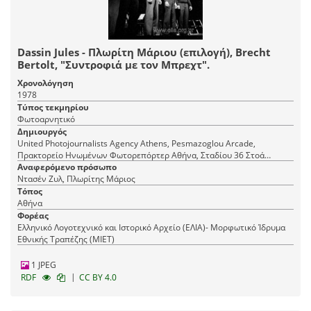
Dassin Jules - Πλωρίτη Μάριου (επιλογή), Brecht
Bertolt, "Συντροφιά με τον Μπρεχτ".
Χρονολόγηση
1978
Τύπος τεκμηρίου
Φωτοαρνητικό
Δημιουργός
United Photojournalists Agency Athens, Pesmazoglou Arcade,
Πρακτορείο Ηνωμένων Φωτορεπόρτερ Αθήνα, Σταδίου 36 Στοά
Πεσμαζόγλου, τηλ. 22-348
Αναφερόμενο πρόσωπο
Ντασέν Ζυλ, Πλωρίτης Μάριος
Τόπος
Αθήνα
Φορέας
Ελληνικό Λογοτεχνικό και Ιστορικό Αρχείο (ΕΛΙΑ)- Μορφωτικό Ίδρυμα
Εθνικής Τραπέζης (ΜΙΕΤ)
1 JPEG
|
RDF
CC BY 4.0