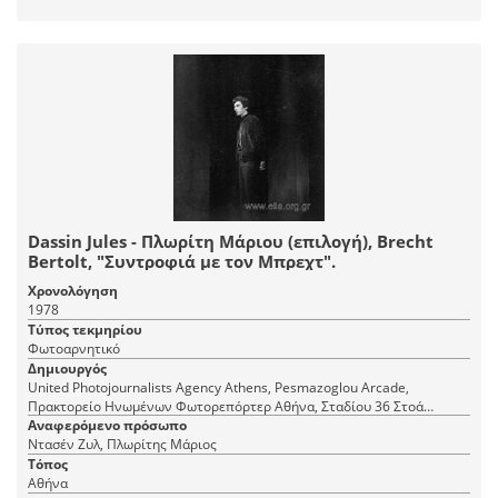
Dassin Jules - Πλωρίτη Μάριου (επιλογή), Brecht
Bertolt, "Συντροφιά με τον Μπρεχτ".
Χρονολόγηση
1978
Τύπος τεκμηρίου
Φωτοαρνητικό
Δημιουργός
United Photojournalists Agency Athens, Pesmazoglou Arcade,
Πρακτορείο Ηνωμένων Φωτορεπόρτερ Αθήνα, Σταδίου 36 Στοά
Πεσμαζόγλου, τηλ. 22-348
Αναφερόμενο πρόσωπο
Ντασέν Ζυλ, Πλωρίτης Μάριος
Τόπος
Αθήνα