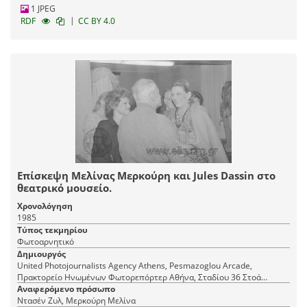
1 JPEG
|
RDF
CC BY 4.0
Επίσκεψη Μελίνας Μερκούρη και Jules Dassin στο
θεατρικό μουσείο.
Χρονολόγηση
1985
Τύπος τεκμηρίου
Φωτοαρνητικό
Δημιουργός
United Photojournalists Agency Athens, Pesmazoglou Arcade,
Πρακτορείο Ηνωμένων Φωτορεπόρτερ Αθήνα, Σταδίου 36 Στοά
Πεσμαζόγλου, τηλ. 22-348
Αναφερόμενο πρόσωπο
Ντασέν Ζυλ, Μερκούρη Μελίνα