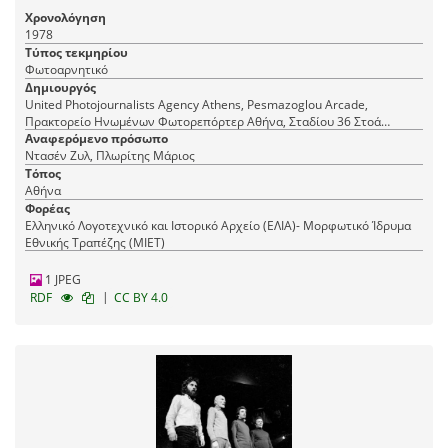
Χρονολόγηση
1978
Τύπος τεκμηρίου
Φωτοαρνητικό
Δημιουργός
United Photojournalists Agency Athens, Pesmazoglou Arcade,
Πρακτορείο Ηνωμένων Φωτορεπόρτερ Αθήνα, Σταδίου 36 Στοά
Πεσμαζόγλου, τηλ. 22-348
Αναφερόμενο πρόσωπο
Ντασέν Ζυλ, Πλωρίτης Μάριος
Τόπος
Αθήνα
Φορέας
Ελληνικό Λογοτεχνικό και Ιστορικό Αρχείο (ΕΛΙΑ)- Μορφωτικό Ίδρυμα
Εθνικής Τραπέζης (ΜΙΕΤ)
1 JPEG
|
RDF
CC BY 4.0