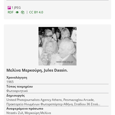
1 JPEG
|
RDF
CC BY 4.0
Μελίνα Μερκούρη, Jules Dassin.
Χρονολόγηση
1965
Τύπος τεκμηρίου
Φωτοαρνητικό
Δημιουργός
United Photojournalists Agency Athens, Pesmazoglou Arcade,
Πρακτορείο Ηνωμένων Φωτορεπόρτερ Αθήνα, Σταδίου 36 Στοά
Πεσμαζόγλου, τηλ. 22-348
Αναφερόμενο πρόσωπο
Ντασέν Ζυλ, Μερκούρη Μελίνα