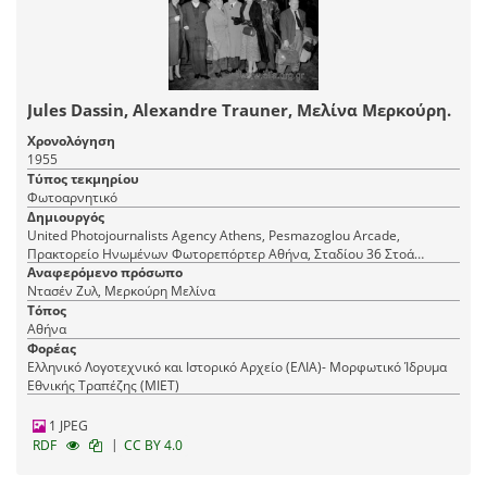
Jules Dassin, Alexandre Trauner, Μελίνα Μερκούρη.
Χρονολόγηση
1955
Τύπος τεκμηρίου
Φωτοαρνητικό
Δημιουργός
United Photojournalists Agency Athens, Pesmazoglou Arcade,
Πρακτορείο Ηνωμένων Φωτορεπόρτερ Αθήνα, Σταδίου 36 Στοά
Πεσμαζόγλου, τηλ. 22-348
Αναφερόμενο πρόσωπο
Ντασέν Ζυλ, Μερκούρη Μελίνα
Τόπος
Αθήνα
Φορέας
Ελληνικό Λογοτεχνικό και Ιστορικό Αρχείο (ΕΛΙΑ)- Μορφωτικό Ίδρυμα
Εθνικής Τραπέζης (ΜΙΕΤ)
1 JPEG
|
RDF
CC BY 4.0