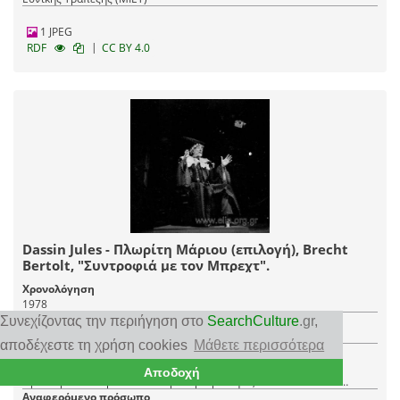
1 JPEG
|
RDF
CC BY 4.0
Dassin Jules - Πλωρίτη Μάριου (επιλογή), Brecht
Bertolt, "Συντροφιά με τον Μπρεχτ".
Χρονολόγηση
1978
Τύπος τεκμηρίου
Συνεχίζοντας την περιήγηση στο
SearchCulture
.gr
,
Φωτοαρνητικό
αποδέχεστε τη χρήση cookies
Μάθετε περισσότερα
Δημιουργός
United Photojournalists Agency Athens, Pesmazoglou Arcade,
Αποδοχή
Πρακτορείο Ηνωμένων Φωτορεπόρτερ Αθήνα, Σταδίου 36 Στοά
Πεσμαζόγλου, τηλ. 22-348
Αναφερόμενο πρόσωπο