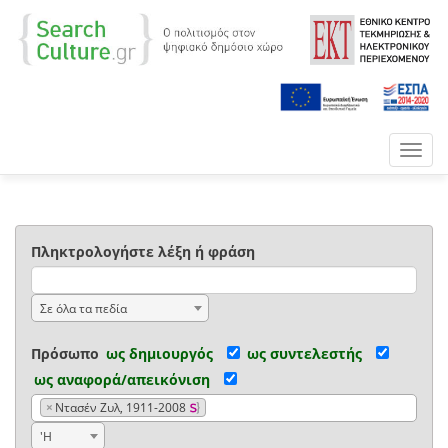
Toggl
navig
Πληκτρολογήστε λέξη ή φράση
Σε όλα τα πεδία
Πρόσωπο
ως δημιουργός
ως συντελεστής
ως αναφορά/απεικόνιση
×
Ντασέν Ζυλ, 1911-2008
'Η