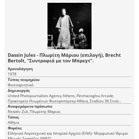
Dassin Jules - Πλωρίτη Μάριου (επιλογή), Brecht
Bertolt, "Συντροφιά με τον Μπρεχτ".
Χρονολόγηση
1978
Τύπος τεκμηρίου
Φωτοαρνητικό
Δημιουργός
United Photojournalists Agency Athens, Pesmazoglou Arcade,
Πρακτορείο Ηνωμένων Φωτορεπόρτερ Αθήνα, Σταδίου 36 Στοά
Πεσμαζόγλου, τηλ. 22-348
Αναφερόμενο πρόσωπο
Ντασέν Ζυλ, Πλωρίτης Μάριος
Τόπος
Αθήνα
Φορέας
Ελληνικό Λογοτεχνικό και Ιστορικό Αρχείο (ΕΛΙΑ)- Μορφωτικό Ίδρυμα
Εθνικής Τραπέζης (ΜΙΕΤ)