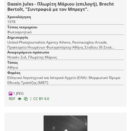
Dassin Jules - Πλωρίτη Μάριου (επιλογή), Brecht
Bertolt, "Συντροφιά με τον Μπρεχτ".
Χρονολόγηση
1978
Τύπος τεκμηρίου
Φωτοαρνητικό
Δημιουργός
United Photojournalists Agency Athens, Pesmazoglou Arcade,
Πρακτορείο Ηνωμένων Φωτορεπόρτερ Αθήνα, Σταδίου 36 Στοά
Πεσμαζόγλου, τηλ. 22-348
Αναφερόμενο πρόσωπο
Ντασέν Ζυλ, Πλωρίτης Μάριος
Τόπος
Αθήνα
Φορέας
Ελληνικό Λογοτεχνικό και Ιστορικό Αρχείο (ΕΛΙΑ)- Μορφωτικό Ίδρυμα
Εθνικής Τραπέζης (ΜΙΕΤ)
1 JPEG
|
RDF
CC BY 4.0