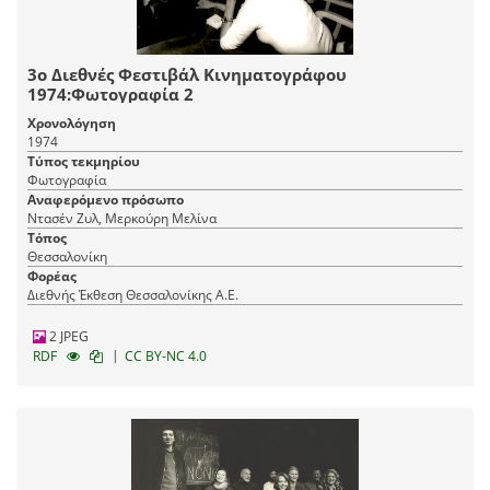
3ο Διεθνές Φεστιβάλ Κινηματογράφου
1974:Φωτογραφία 2
Χρονολόγηση
1974
Τύπος τεκμηρίου
Φωτογραφία
Αναφερόμενο πρόσωπο
Ντασέν Ζυλ, Μερκούρη Μελίνα
Τόπος
Θεσσαλονίκη
Φορέας
Διεθνής Έκθεση Θεσσαλονίκης Α.Ε.
2 JPEG
|
RDF
CC BY-NC 4.0