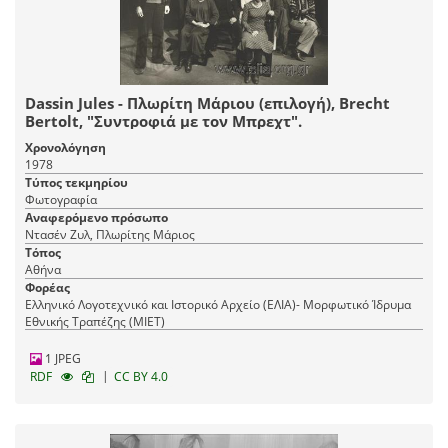
Dassin Jules - Πλωρίτη Μάριου (επιλογή), Brecht
Bertolt, "Συντροφιά με τον Μπρεχτ".
Χρονολόγηση
1978
Τύπος τεκμηρίου
Φωτογραφία
Αναφερόμενο πρόσωπο
Ντασέν Ζυλ, Πλωρίτης Μάριος
Τόπος
Αθήνα
Φορέας
Ελληνικό Λογοτεχνικό και Ιστορικό Αρχείο (ΕΛΙΑ)- Μορφωτικό Ίδρυμα
Εθνικής Τραπέζης (ΜΙΕΤ)
1 JPEG
|
RDF
CC BY 4.0