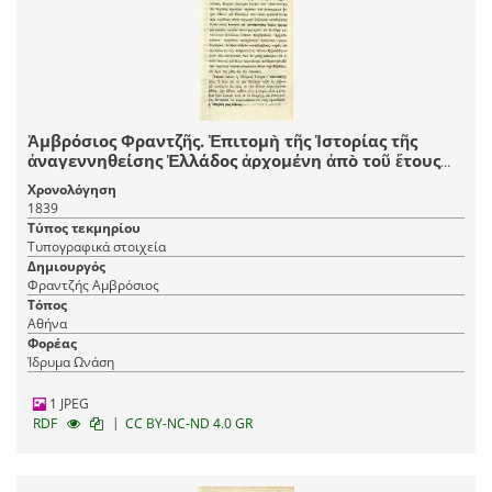
Ἀμβρόσιος Φραντζῆς. Ἐπιτομὴ τῆς Ἱστορίας τῆς
ἀναγεννηθείσης Ἑλλάδος ἀρχομένη ἀπὸ τοῦ ἔτους
1715, καὶ λήγουσα τὸ 1835..., Ἀθήνα, τ. Α´-Β´, ἐκ τῆς
Χρονολόγηση
Τυπογραφίας Ἡ Βιτώρια τοῦ Κωνστ. Καστόρχη καὶ
1839
συντροφίας, 1839, τ. Γ´-Δ´, ἐκ τῆς Τυπογραφίας Κ.
Τύπος τεκμηρίου
Ράλλη, 1841.
Τυπογραφικά στοιχεία
Δημιουργός
Φραντζής Αμβρόσιος
Τόπος
Αθήνα
Φορέας
Ίδρυμα Ωνάση
1 JPEG
|
RDF
CC BY-NC-ND 4.0 GR