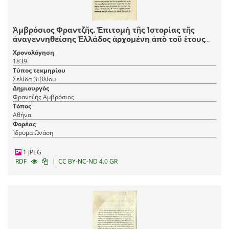
Ἀμβρόσιος Φραντζῆς. Ἐπιτομὴ τῆς Ἱστορίας τῆς
ἀναγεννηθείσης Ἑλλάδος ἀρχομένη ἀπὸ τοῦ ἔτους
1715, καὶ λήγουσα τὸ 1835..., Ἀθήνα, τ. Α´-Β´, ἐκ τῆς
Χρονολόγηση
Τυπογραφίας Ἡ Βιτώρια τοῦ Κωνστ. Καστόρχη καὶ
1839
συντροφίας, 1839, τ. Γ´-Δ´, ἐκ τῆς Τυπογραφίας Κ.
Τύπος τεκμηρίου
Ράλλη, 1841.
Σελίδα βιβλίου
Δημιουργός
Φραντζής Αμβρόσιος
Τόπος
Αθήνα
Φορέας
Ίδρυμα Ωνάση
1 JPEG
|
RDF
CC BY-NC-ND 4.0 GR