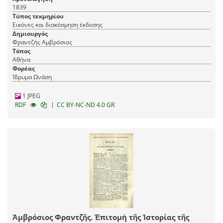
Τυπογραφίας Ἡ Βιτώρια τοῦ Κωνστ. Καστόρχη καὶ
1839
συντροφίας, 1839, τ. Γ´-Δ´, ἐκ τῆς Τυπογραφίας Κ.
Τύπος τεκμηρίου
Ράλλη, 1841.
Εικόνες και διακόσμηση έκδοσης
Δημιουργός
Φραντζής Αμβρόσιος
Τόπος
Αθήνα
Φορέας
Ίδρυμα Ωνάση
1 JPEG
|
RDF
CC BY-NC-ND 4.0 GR
Ἀμβρόσιος Φραντζῆς. Ἐπιτομὴ τῆς Ἱστορίας τῆς