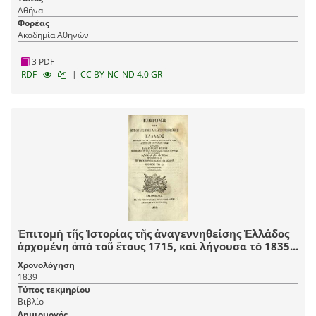
Αθήνα
Φορέας
Ακαδημία Αθηνών
3 PDF
|
RDF
CC BY-NC-ND 4.0 GR
Ἐπιτομὴ τῆς Ἱστορίας τῆς ἀναγεννηθείσης Ἑλλάδος
ἀρχομένη ἀπὸ τοῦ ἔτους 1715, καὶ λήγουσα τὸ 1835...
Χρονολόγηση
1839
Τύπος τεκμηρίου
Βιβλίο
Δημιουργός