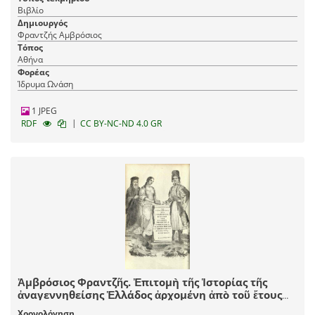
Βιβλίο
Δημιουργός
Φραντζής Αμβρόσιος
Τόπος
Αθήνα
Φορέας
Ίδρυμα Ωνάση
1 JPEG
|
RDF
CC BY-NC-ND 4.0 GR
Ἀμβρόσιος Φραντζῆς. Ἐπιτομὴ τῆς Ἱστορίας τῆς
ἀναγεννηθείσης Ἑλλάδος ἀρχομένη ἀπὸ τοῦ ἔτους
1715, καὶ λήγουσα τὸ 1835..., Ἀθήνα, τ. Α´-Β´, ἐκ τῆς
Χρονολόγηση