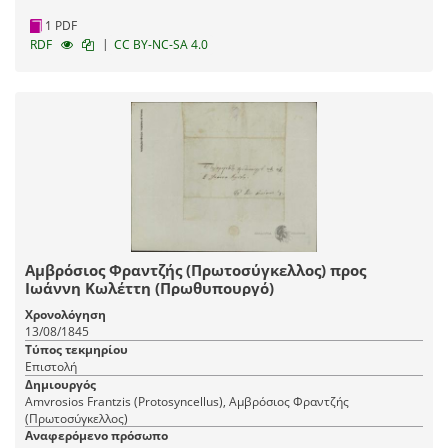
1 PDF
|
RDF
CC BY-NC-SA 4.0
Αμβρόσιος Φραντζής (Πρωτοσύγκελλος) προς
Ιωάννη Κωλέττη (Πρωθυπουργό)
Χρονολόγηση
13/08/1845
Τύπος τεκμηρίου
Επιστολή
Δημιουργός
Amvrosios Frantzis (Protosyncellus), Αμβρόσιος Φραντζής
(Πρωτοσύγκελλος)
Αναφερόμενο πρόσωπο