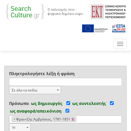
Toggl
navig
Πληκτρολογήστε λέξη ή φράση
Σε όλα τα πεδία
Πρόσωπο
ως δημιουργός
ως συντελεστής
ως αναφορά/απεικόνιση
×
Φραντζής Αμβρόσιος, 1781-1851
'Η