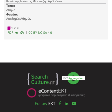
Κωλέττης Ιωάννης, Φραντζής Αμβρόσιος
Τόπος
Αθήνα
Φορέας
Ακαδημία Αθηνών
1 PDF
|
RDF
CC BY-NC-SA 4.0
Follow
EKT