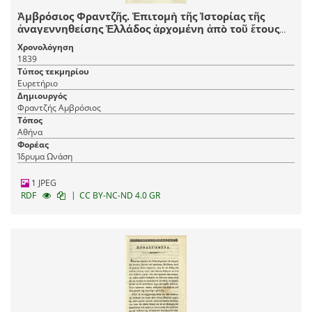
Ἀμβρόσιος Φραντζῆς. Ἐπιτομὴ τῆς Ἱστορίας τῆς
ἀναγεννηθείσης Ἑλλάδος ἀρχομένη ἀπὸ τοῦ ἔτους
1715, καὶ λήγουσα τὸ 1835..., Ἀθήνα, τ. Α´-Β´, ἐκ τῆς
Χρονολόγηση
Τυπογραφίας Ἡ Βιτώρια τοῦ Κωνστ. Καστόρχη καὶ
1839
συντροφίας, 1839, τ. Γ´-Δ´, ἐκ τῆς Τυπογραφίας Κ.
Τύπος τεκμηρίου
Ράλλη, 1841.
Ευρετήριο
Δημιουργός
Φραντζής Αμβρόσιος
Τόπος
Αθήνα
Φορέας
Ίδρυμα Ωνάση
1 JPEG
|
RDF
CC BY-NC-ND 4.0 GR