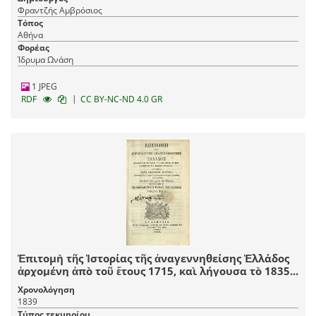
Φραντζής Αμβρόσιος
Τόπος
Αθήνα
Φορέας
Ίδρυμα Ωνάση
1 JPEG
|
RDF
CC BY-NC-ND 4.0 GR
Ἐπιτομὴ τῆς Ἱστορίας τῆς ἀναγεννηθείσης Ἑλλάδος
ἀρχομένη ἀπὸ τοῦ ἔτους 1715, καὶ λήγουσα τὸ 1835...
Χρονολόγηση
1839
Τύπος τεκμηρίου