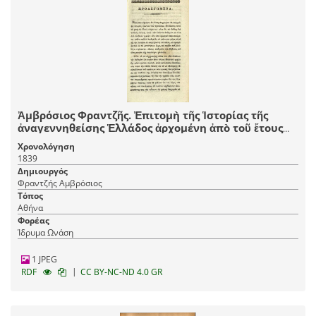
Ἀμβρόσιος Φραντζῆς. Ἐπιτομὴ τῆς Ἱστορίας τῆς
ἀναγεννηθείσης Ἑλλάδος ἀρχομένη ἀπὸ τοῦ ἔτους
1715, καὶ λήγουσα τὸ 1835..., Ἀθήνα, τ. Α´-Β´, ἐκ τῆς
Χρονολόγηση
Τυπογραφίας Ἡ Βιτώρια τοῦ Κωνστ. Καστόρχη καὶ
1839
συντροφίας, 1839, τ. Γ´-Δ´, ἐκ τῆς Τυπογραφίας Κ.
Δημιουργός
Ράλλη, 1841.
Φραντζής Αμβρόσιος
Τόπος
Αθήνα
Φορέας
Ίδρυμα Ωνάση
1 JPEG
|
RDF
CC BY-NC-ND 4.0 GR