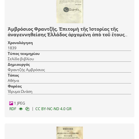
Ἀμβρόσιος Φραντζῆς. Ἐπιτομὴ τῆς Ἱστορίας τῆς
ἀναγεννηθείσης Ἑλλάδος ἀρχομένη ἀπὸ τοῦ ἔτους
1715, καὶ λήγουσα τὸ 1835..., Ἀθήνα, τ. Α´-Β´, ἐκ τῆς
Χρονολόγηση
Τυπογραφίας Ἡ Βιτώρια τοῦ Κωνστ. Καστόρχη καὶ
1839
συντροφίας, 1839, τ. Γ´-Δ´, ἐκ τῆς Τυπογραφίας Κ.
Τύπος τεκμηρίου
Ράλλη, 1841.
Σελίδα βιβλίου
Δημιουργός
Φραντζής Αμβρόσιος
Τόπος
Αθήνα
Φορέας
Ίδρυμα Ωνάση
1 JPEG
|
RDF
CC BY-NC-ND 4.0 GR