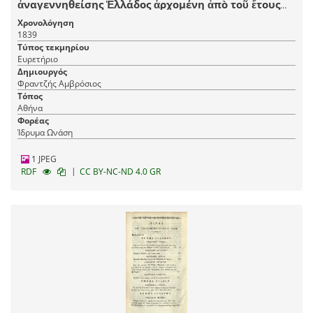
ἀναγεννηθείσης Ἑλλάδος ἀρχομένη ἀπὸ τοῦ ἔτους
1715, καὶ λήγουσα τὸ 1835..., Ἀθήνα, τ. Α´-Β´, ἐκ τῆς
Χρονολόγηση
Τυπογραφίας Ἡ Βιτώρια τοῦ Κωνστ. Καστόρχη καὶ
1839
συντροφίας, 1839, τ. Γ´-Δ´, ἐκ τῆς Τυπογραφίας Κ.
Τύπος τεκμηρίου
Ράλλη, 1841.
Ευρετήριο
Δημιουργός
Φραντζής Αμβρόσιος
Τόπος
Αθήνα
Φορέας
Ίδρυμα Ωνάση
1 JPEG
|
RDF
CC BY-NC-ND 4.0 GR