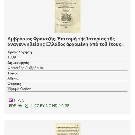
Ἀμβρόσιος Φραντζῆς. Ἐπιτομὴ τῆς Ἱστορίας τῆς
ἀναγεννηθείσης Ἑλλάδος ἀρχομένη ἀπὸ τοῦ ἔτους
1715, καὶ λήγουσα τὸ 1835..., Ἀθήνα, τ. Α´-Β´, ἐκ τῆς
Χρονολόγηση
Τυπογραφίας Ἡ Βιτώρια τοῦ Κωνστ. Καστόρχη καὶ
1839
συντροφίας, 1839, τ. Γ´-Δ´, ἐκ τῆς Τυπογραφίας Κ.
Δημιουργός
Ράλλη, 1841.
Φραντζής Αμβρόσιος
Τόπος
Αθήνα
Φορέας
Ίδρυμα Ωνάση
1 JPEG
|
RDF
CC BY-NC-ND 4.0 GR