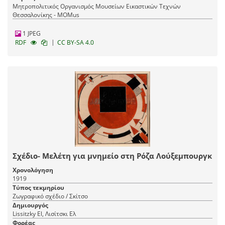
Μητροπολιτικός Οργανισμός Μουσείων Εικαστικών Τεχνών
Θεσσαλονίκης - MOMus
1 JPEG
|
RDF
CC BY-SA 4.0
Σχέδιο- Μελέτη για μνημείο στη Ρόζα Λούξεμπουργκ
Χρονολόγηση
1919
Τύπος τεκμηρίου
Ζωγραφικό σχέδιο / Σκίτσο
Δημιουργός
Lissitzky El, Λισίτσκι Ελ
Φορέας