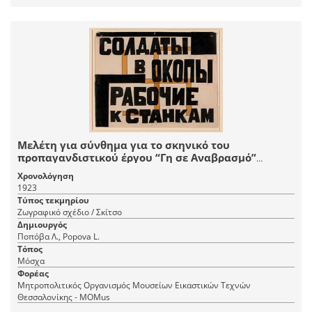
Μελέτη για σύνθημα για το σκηνικό του
προπαγανδιστικού έργου “Γη σε Αναβρασμό”
βασισμένου στη “Νύχτα” του Μαρσέλ Μαρτίν σε
Χρονολόγηση
μετάφραση του Σεργκέι Γκοροντέτσκι και επιμέλεια
1923
του Σεργκέι Τρετιακόφ και σκηνοθεσία του
Τύπος τεκμηρίου
Βσέβολοντ Μέγιερχολντ, GosTIM, Μόσχα
Ζωγραφικό σχέδιο / Σκίτσο
Δημιουργός
Ποπόβα Λ., Popova L.
Τόπος
Μόσχα
Φορέας
Μητροπολιτικός Οργανισμός Μουσείων Εικαστικών Τεχνών
Θεσσαλονίκης - MOMus