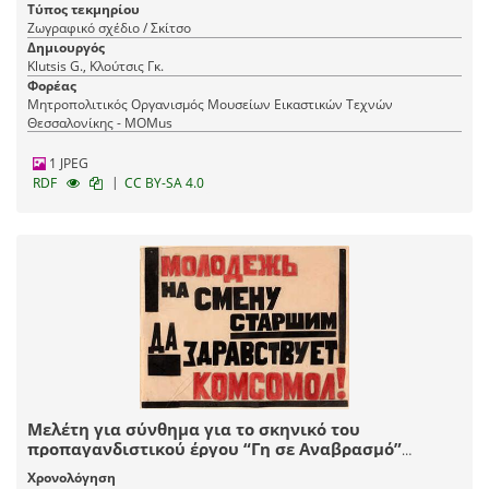
Τύπος τεκμηρίου
Ζωγραφικό σχέδιο / Σκίτσο
Δημιουργός
Klutsis G., Κλούτσις Γκ.
Φορέας
Μητροπολιτικός Οργανισμός Μουσείων Εικαστικών Τεχνών
Θεσσαλονίκης - MOMus
1 JPEG
|
RDF
CC BY-SA 4.0
Μελέτη για σύνθημα για το σκηνικό του
προπαγανδιστικού έργου “Γη σε Αναβρασμό”
βασισμένου στη “Νύχτα” του Μαρσέλ Μαρτίν σε
Χρονολόγηση
μετάφραση του Σεργκέι Γκοροντέτσκι και επιμέλεια