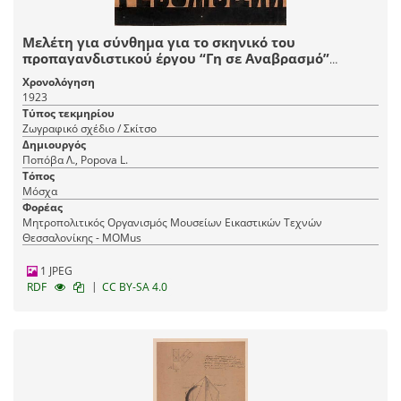
Μελέτη για σύνθημα για το σκηνικό του
προπαγανδιστικού έργου “Γη σε Αναβρασμό”
βασισμένου στη “Νύχτα” του Μαρσέλ Μαρτίν σε
Χρονολόγηση
μετάφραση του Σεργκέι Γκοροντέτσκι και επιμέλεια
1923
του Σεργκέι Τρετιακόφ και σκηνοθεσία του
Τύπος τεκμηρίου
Βσέβολοντ Μέγιερχολντ, GosTIM, Μόσχα
Ζωγραφικό σχέδιο / Σκίτσο
Δημιουργός
Ποπόβα Λ., Popova L.
Τόπος
Μόσχα
Φορέας
Μητροπολιτικός Οργανισμός Μουσείων Εικαστικών Τεχνών
Θεσσαλονίκης - MOMus
1 JPEG
|
RDF
CC BY-SA 4.0