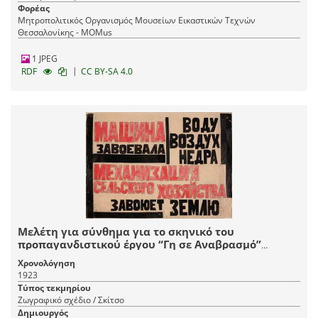
Φορέας
Μητροπολιτικός Οργανισμός Μουσείων Εικαστικών Τεχνών
Θεσσαλονίκης - MOMus
1 JPEG
|
RDF
CC BY-SA 4.0
Μελέτη για σύνθημα για το σκηνικό του
προπαγανδιστικού έργου “Γη σε Αναβρασμό”
βασισμένου στη “Νύχτα” του Μαρσέλ Μαρτίν σε
Χρονολόγηση
μετάφραση του Σεργκέι Γκοροντέτσκι και επιμέλεια
1923
του Σεργκέι Τρετιακόφ και σκηνοθεσία του
Τύπος τεκμηρίου
Βσέβολοντ Μέγιερχολντ, GosTIM, Μόσχα
Ζωγραφικό σχέδιο / Σκίτσο
Δημιουργός