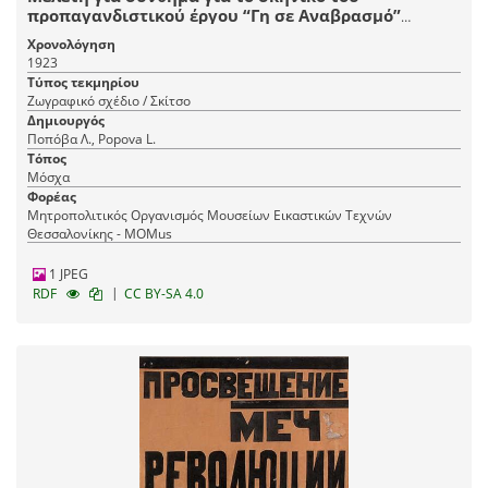
προπαγανδιστικού έργου “Γη σε Αναβρασμό”
βασισμένου στη “Νύχτα” του Μαρσέλ Μαρτίν σε
Χρονολόγηση
μετάφραση του Σεργκέι Γκοροντέτσκι και επιμέλεια
1923
του Σεργκέι Τρετιακόφ και σκηνοθεσία του
Τύπος τεκμηρίου
Βσέβολοντ Μέγιερχολντ, GosTIM, Μόσχα
Ζωγραφικό σχέδιο / Σκίτσο
Δημιουργός
Ποπόβα Λ., Popova L.
Τόπος
Μόσχα
Φορέας
Μητροπολιτικός Οργανισμός Μουσείων Εικαστικών Τεχνών
Θεσσαλονίκης - MOMus
1 JPEG
|
RDF
CC BY-SA 4.0