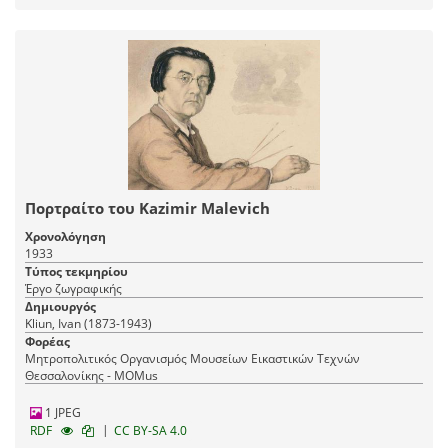
Πορτραίτο του Kazimir Malevich
Χρονολόγηση
1933
Τύπος τεκμηρίου
Έργο ζωγραφικής
Δημιουργός
Kliun, Ivan (1873-1943)
Φορέας
Μητροπολιτικός Οργανισμός Μουσείων Εικαστικών Τεχνών
Θεσσαλονίκης - MOMus
1 JPEG
|
RDF
CC BY-SA 4.0