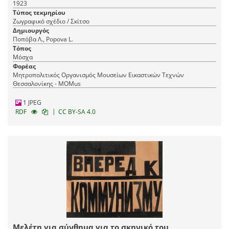
1923
του Σεργκέι Τρετιακόφ και σκηνοθεσία του
Τύπος τεκμηρίου
Βσέβολοντ Μέγιερχολντ, GosTIM, Μόσχα
Ζωγραφικό σχέδιο / Σκίτσο
Δημιουργός
Ποπόβα Λ., Popova L.
Τόπος
Μόσχα
Φορέας
Μητροπολιτικός Οργανισμός Μουσείων Εικαστικών Τεχνών
Θεσσαλονίκης - MOMus
1 JPEG
|
RDF
CC BY-SA 4.0
Μελέτη για σύνθημα για το σκηνικό του