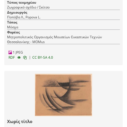
του Σεργκέι Τρετιακόφ και σκηνοθεσία του
Τύπος τεκμηρίου
Βσέβολοντ Μέγιερχολντ, GosTIM, Μόσχα
Ζωγραφικό σχέδιο / Σκίτσο
Δημιουργός
Ποπόβα Λ., Popova L.
Τόπος
Μόσχα
Φορέας
Μητροπολιτικός Οργανισμός Μουσείων Εικαστικών Τεχνών
Θεσσαλονίκης - MOMus
1 JPEG
|
RDF
CC BY-SA 4.0
Χωρίς τίτλο