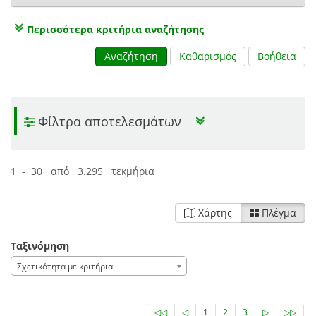
Περισσότερα κριτήρια αναζήτησης
Αναζήτηση
Καθαρισμός
Βοήθεια
Φίλτρα αποτελεσμάτων
1 - 30 από 3.295 τεκμήρια
Χάρτης
Πλέγμα
Ταξινόμηση
Σχετικότητα με κριτήρια
◁◁
◁
1
2
3
▷
▷▷