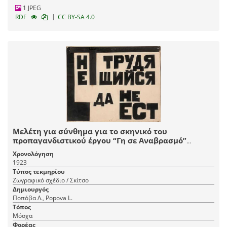
1 JPEG
|
RDF
CC BY-SA 4.0
Μελέτη για σύνθημα για το σκηνικό του
προπαγανδιστικού έργου “Γη σε Αναβρασμό”
βασισμένου στη “Νύχτα” του Μαρσέλ Μαρτίν σε
Χρονολόγηση
μετάφραση του Σεργκέι Γκοροντέτσκι και επιμέλεια
1923
του Σεργκέι Τρετιακόφ και σκηνοθεσία του
Τύπος τεκμηρίου
Βσέβολοντ Μέγιερχολντ, GosTIM, Μόσχα
Ζωγραφικό σχέδιο / Σκίτσο
Δημιουργός
Ποπόβα Λ., Popova L.
Τόπος
Μόσχα
Φορέας