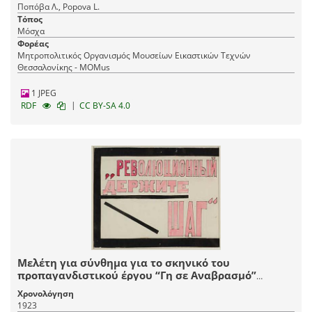
Ποπόβα Λ., Popova L.
Τόπος
Μόσχα
Φορέας
Μητροπολιτικός Οργανισμός Μουσείων Εικαστικών Τεχνών
Θεσσαλονίκης - MOMus
1 JPEG
|
RDF
CC BY-SA 4.0
Μελέτη για σύνθημα για το σκηνικό του
προπαγανδιστικού έργου “Γη σε Αναβρασμό”
βασισμένου στη “Νύχτα” του Μαρσέλ Μαρτίν σε
Χρονολόγηση
μετάφραση του Σεργκέι Γκοροντέτσκι και επιμέλεια
1923