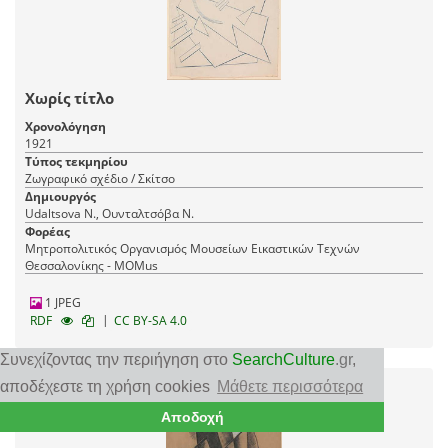
Χωρίς τίτλο
Χρονολόγηση
1921
Τύπος τεκμηρίου
Ζωγραφικό σχέδιο / Σκίτσο
Δημιουργός
Udaltsova N., Ουνταλτσόβα Ν.
Φορέας
Μητροπολιτικός Οργανισμός Μουσείων Εικαστικών Τεχνών
Θεσσαλονίκης - MOMus
1 JPEG
|
RDF
CC BY-SA 4.0
Συνεχίζοντας την περιήγηση στο
SearchCulture
.gr
,
αποδέχεστε τη χρήση cookies
Μάθετε περισσότερα
Αποδοχή