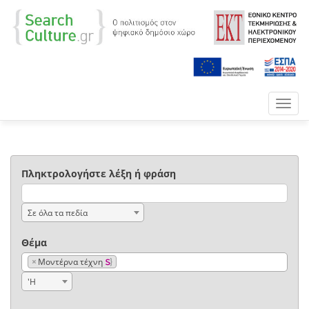
Toggl
navig
Πληκτρολογήστε λέξη ή φράση
Σε όλα τα πεδία
Θέμα
×
Μοντέρνα τέχνη
'Η