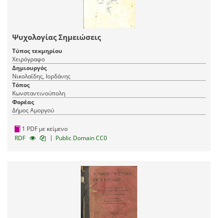
Ψυχολογίας Σημειώσεις
Τύπος τεκμηρίου
Χειρόγραφο
Δημιουργός
Νικολαΐδης, Ιορδάνης
Τόπος
Κωνσταντινούπολη
Φορέας
Δήμος Αμοργού
1 PDF με κείμενο
|
RDF
Public Domain CC0