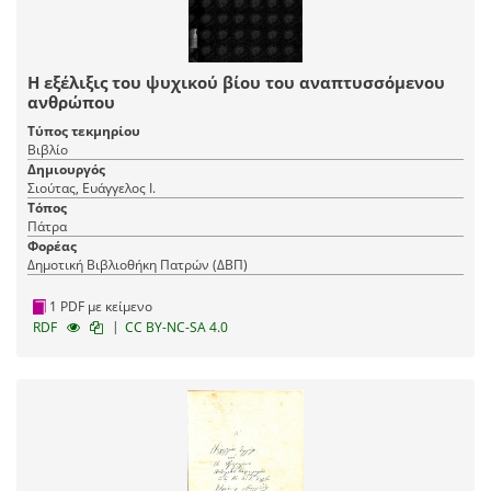
Η εξέλιξις του ψυχικού βίου του αναπτυσσόμενου
ανθρώπου
Τύπος τεκμηρίου
Βιβλίο
Δημιουργός
Σιούτας, Ευάγγελος Ι.
Τόπος
Πάτρα
Φορέας
Δημοτική Βιβλιοθήκη Πατρών (ΔΒΠ)
1 PDF με κείμενο
|
RDF
CC BY-NC-SA 4.0