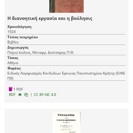
Η διανοητική εργασία και η βούλησις
Χρονολόγηση
1924
Τύπος τεκμηρίου
Βιβλίο
Δημιουργός
Παγιώ Ιούλιος, Μεταφρ. Δούτσαρης Π.Θ.
Τόπος
Αθήνα
Φορέας
Ειδικός Λογαριασμός Κονδυλίων Έρευνας Πανεπιστημίου Κρήτης (ΕΛΚΕ
ΠΚ)
1 PDF
|
RDF
CC BY-NC 4.0