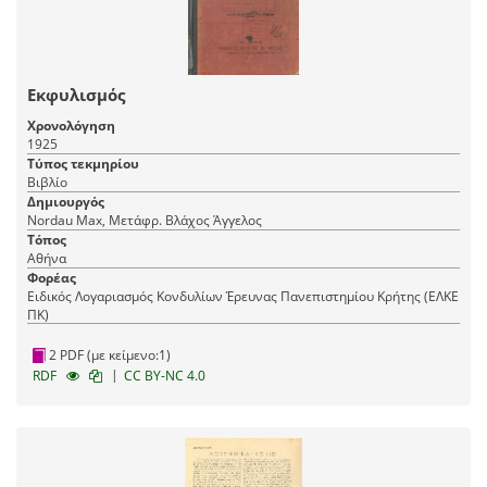
Εκφυλισμός
Χρονολόγηση
1925
Τύπος τεκμηρίου
Βιβλίο
Δημιουργός
Nordau Max, Μετάφρ. Βλάχος Άγγελος
Τόπος
Αθήνα
Φορέας
Ειδικός Λογαριασμός Κονδυλίων Έρευνας Πανεπιστημίου Κρήτης (ΕΛΚΕ
ΠΚ)
2 PDF (με κείμενο:1)
|
RDF
CC BY-NC 4.0