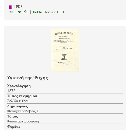
1 PDF
|
RDF
Public Domain CC0
Υγιεινή της Ψυχής
Χρονολόγηση
1872
Τύπος τεκμηρίου
Σελίδα τίτλου
Δημιουργός
Φεουχτερσλέβεν, Ε.
Τόπος
Κωνσταντινούπολη
Φορέας