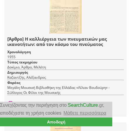
[Άρθρο] Η καλλιέργεια των πνευματικών μας
ικανοτήτων: από τον κόσμο του πνεύματος
Χρονολόγηση
1955
Τύπος τεκμηρίου
Δοκίμιο, Άρθρο, Μελέτη
Δημιουργός
Καζαντζής, Αλέξανδρος
Φορέας
Μεγάλη Μουσική Βιβλιοθήκη της Ελλάδας «Λίλιαν Βουδούρη» -
Σύλλογος Οι Φίλοι της Μουσικής
1 PDF
Συνεχίζοντας την περιήγηση στο
SearchCulture
.gr
,
|
RDF
CC BY-NC 4.0
αποδέχεστε τη χρήση cookies
Μάθετε περισσότερα
Αποδοχή