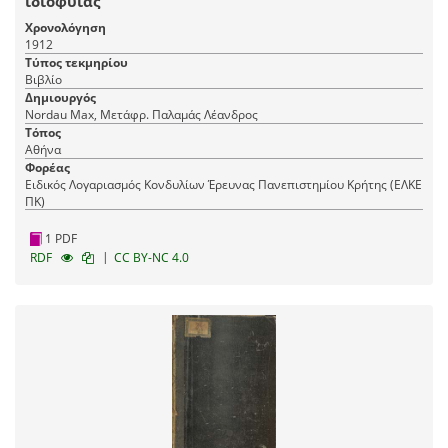
ιδιοφυΐας
Χρονολόγηση
1912
Τύπος τεκμηρίου
Βιβλίο
Δημιουργός
Nordau Max, Μετάφρ. Παλαμάς Λέανδρος
Τόπος
Αθήνα
Φορέας
Ειδικός Λογαριασμός Κονδυλίων Έρευνας Πανεπιστημίου Κρήτης (ΕΛΚΕ
ΠΚ)
1 PDF
|
RDF
CC BY-NC 4.0