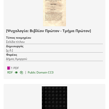
[Ψυχολογία: Βιβλίον Πρώτον - Τμήμα Πρώτον]
Τύπος τεκμηρίου
Σελίδα τίτλου
Δημιουργός
[χ.δ.]
Φορέας
Δήμος Αμοργού
1 PDF
|
RDF
Public Domain CC0