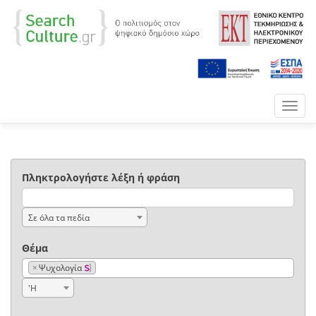
Toggl
navig
Πληκτρολογήστε λέξη ή φράση
Σε όλα τα πεδία
Θέμα
×
Ψυχολογία
'Η