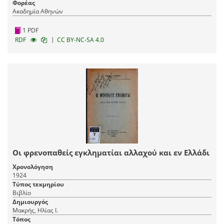
Φορέας
Ακαδημία Αθηνών
1 PDF
|
RDF
CC BY-NC-SA 4.0
Οι φρενοπαθείς εγκληματίαι αλλαχού και εν Ελλάδι
Χρονολόγηση
1924
Τύπος τεκμηρίου
Βιβλίο
Δημιουργός
Μακρής, Ηλίας Ι.
Τόπος