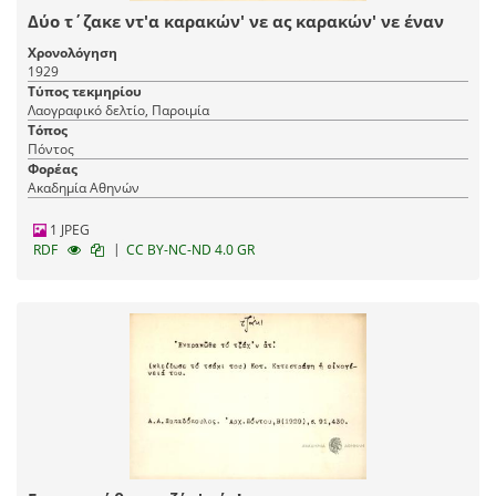
Δύο τ΄ζακε ντ'α καρακών' νε ας καρακών' νε έναν
Χρονολόγηση
1929
Τύπος τεκμηρίου
Λαογραφικό δελτίο, Παροιμία
Τόπος
Πόντος
Φορέας
Ακαδημία Αθηνών
1 JPEG
|
RDF
CC BY-NC-ND 4.0 GR