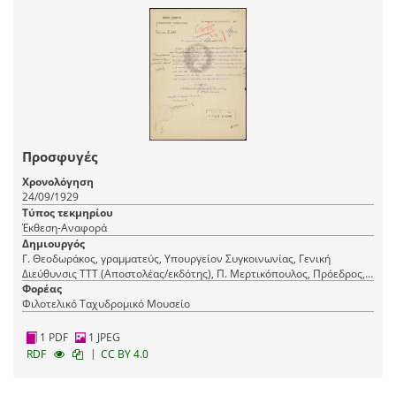
Προσφυγές
Χρονολόγηση
24/09/1929
Τύπος τεκμηρίου
Έκθεση-Αναφορά
Δημιουργός
Γ. Θεοδωράκος, γραμματεύς, Υπουργείον Συγκοινωνίας, Γενική
Διεύθυνσις ΤΤΤ (Αποστολέας/εκδότης), Π. Μερτικόπουλος, Πρόεδρος,
Συμβούλιο Επικρατείας, –, Υπουργείον Συγκοινωνίας (Παραλήπτης)
Φορέας
Φιλοτελικό Ταχυδρομικό Μουσείο
1 PDF
1 JPEG
|
RDF
CC BY 4.0