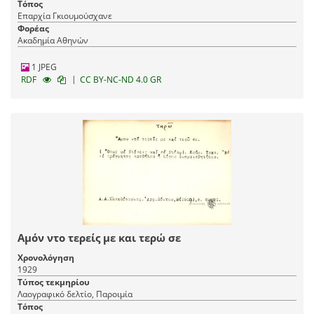
Τόπος
Επαρχία Γκιουμούσχανε
Φορέας
Ακαδημία Αθηνών
1 JPEG
|
RDF
CC BY-NC-ND 4.0 GR
Αμόν ντο τερείς με και τερώ σε
Χρονολόγηση
1929
Τύπος τεκμηρίου
Λαογραφικό δελτίο, Παροιμία
Τόπος