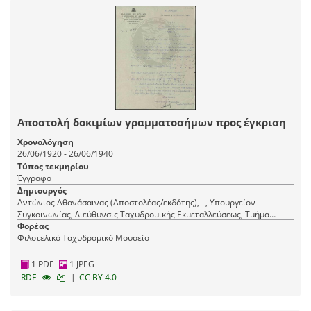
Αποστολή δοκιμίων γραμματοσήμων προς έγκριση
Χρονολόγηση
26/06/1920 - 26/06/1940
Τύπος τεκμηρίου
Έγγραφο
Δημιουργός
Αντώνιος Αθανάσαινας (Αποστολέας/εκδότης), –, Υπουργείον
Συγκοινωνίας, Διεύθυνσις Ταχυδρομικής Εκμεταλλεύσεως, Τμήμα
Επιταγών (Παραλήπτης)
Φορέας
Φιλοτελικό Ταχυδρομικό Μουσείο
1 PDF
1 JPEG
|
RDF
CC BY 4.0