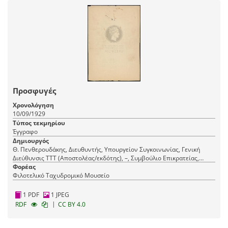
Προσφυγές
Χρονολόγηση
10/09/1929
Τύπος τεκμηρίου
Έγγραφο
Δημιουργός
Θ. Πενθερουδάκης, Διευθυντής, Υπουργείον Συγκοινωνίας, Γενική
Διεύθυνσις ΤΤΤ (Αποστολέας/εκδότης), –, Συμβούλιο Επικρατείας,
Τμήμα α' τάξεως (Παραλήπτης)
Φορέας
Φιλοτελικό Ταχυδρομικό Μουσείο
1 PDF
1 JPEG
|
RDF
CC BY 4.0