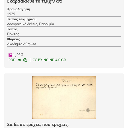
Εκαραακώθε το τζάχ'ν άτ!
Χρονολόγηση
1929
Τύπος τεκμηρίου
Λαογραφικό δελτίο, Παροιμία
Τόπος
Πόντος
Φορέας
Ακαδημία Αθηνών
1 JPEG
|
RDF
CC BY-NC-ND 4.0 GR
Σα δε σε τρέχει, που τρέχεις;