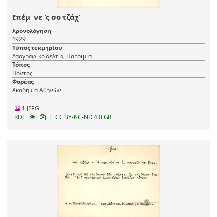
Επέμ' νε 'ς σο τζάχ'
Χρονολόγηση
1929
Τύπος τεκμηρίου
Λαογραφικό δελτίο, Παροιμία
Τόπος
Πόντος
Φορέας
Ακαδημία Αθηνών
1 JPEG
|
RDF
CC BY-NC-ND 4.0 GR