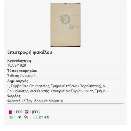
Επιστροφή φακέλου
Χρονολόγηση
10/09/1929
Τύπος τεκμηρίου
Έκθεση-Αναφορά
Δημιουργός
–, Συμβούλιο Επικρατείας, Τμήμα α' τάξεως (Παραλήπτης), Δ.
Ρουμελιώτης, Διευθυντής, Υπουργείον Συγκοινωνίας, Τμήμα
Eκμεταλλεύσεως (Αποστολέας/εκδότης)
Φορέας
Φιλοτελικό Ταχυδρομικό Μουσείο
1 PDF
1 JPEG
|
RDF
CC BY 4.0