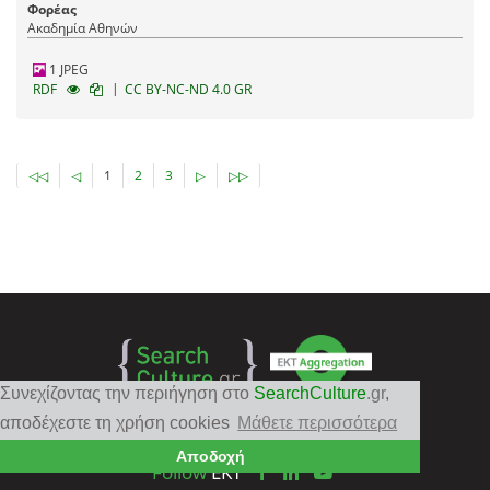
Φορέας
Ακαδημία Αθηνών
1 JPEG
|
RDF
CC BY-NC-ND 4.0 GR
◁◁
◁
1
2
3
▷
▷▷
Συνεχίζοντας την περιήγηση στο
SearchCulture
.gr
,
αποδέχεστε τη χρήση cookies
Μάθετε περισσότερα
Αποδοχή
Follow
EKT