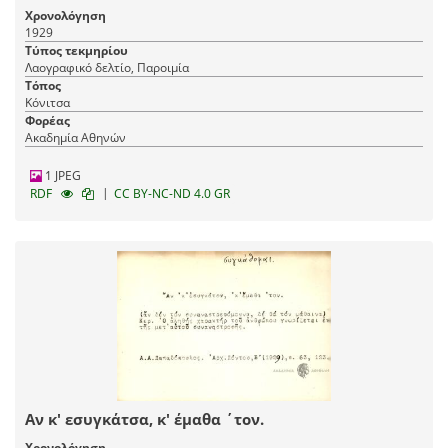
Χρονολόγηση
1929
Τύπος τεκμηρίου
Λαογραφικό δελτίο, Παροιμία
Τόπος
Κόνιτσα
Φορέας
Ακαδημία Αθηνών
1 JPEG
|
RDF
CC BY-NC-ND 4.0 GR
Αν κ' εσυγκάτσα, κ' έμαθα ΄τον.
Χρονολόγηση