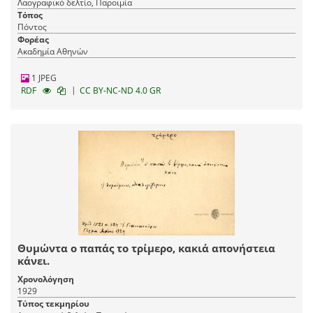
Λαογραφικό δελτίο, Παροιμία
Τόπος
Πόντος
Φορέας
Ακαδημία Αθηνών
1 JPEG
|
RDF
CC BY-NC-ND 4.0 GR
Θυμώντα ο παπάς το τρίμερο, κακιά απονήστεια
κάνει.
Χρονολόγηση
1929
Τύπος τεκμηρίου