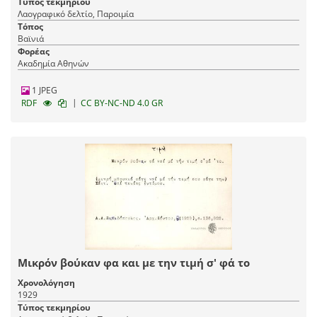
Τύπος τεκμηρίου
Λαογραφικό δελτίο, Παροιμία
Τόπος
Βαϊνιά
Φορέας
Ακαδημία Αθηνών
1 JPEG
|
RDF
CC BY-NC-ND 4.0 GR
Μικρόν βούκαν φα και με την τιμή σ' φά το
Χρονολόγηση
1929
Τύπος τεκμηρίου