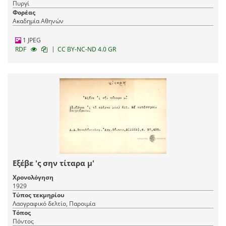
Πυργί
Φορέας
Ακαδημία Αθηνών
1 JPEG
|
RDF
CC BY-NC-ND 4.0 GR
Εξέβε 'ς σην τίταρα μ'
Χρονολόγηση
1929
Τύπος τεκμηρίου
Λαογραφικό δελτίο, Παροιμία
Τόπος
Πόντος