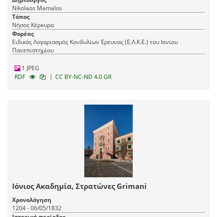
Nikolaos Mamalos
Τόπος
Νήσος Κέρκυρα
Φορέας
Ειδικός Λογαριασμός Κονδυλίων Έρευνας (Ε.Λ.Κ.Ε.) του Ιονίου
Πανεπιστημίου
1 JPEG
|
RDF
CC BY-NC-ND 4.0 GR
Ιόνιος Ακαδημία, Στρατώνες Grimani
Χρονολόγηση
1204 - 06/05/1832
Ιστορική περίοδος