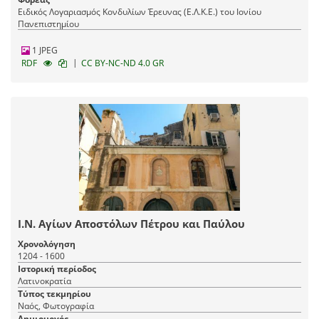
Ειδικός Λογαριασμός Κονδυλίων Έρευνας (Ε.Λ.Κ.Ε.) του Ιονίου
Πανεπιστημίου
1 JPEG
|
RDF
CC BY-NC-ND 4.0 GR
Ι.Ν. Αγίων Αποστόλων Πέτρου και Παύλου
Χρονολόγηση
1204 - 1600
Ιστορική περίοδος
Λατινοκρατία
Τύπος τεκμηρίου
Ναός, Φωτογραφία
Δημιουργός