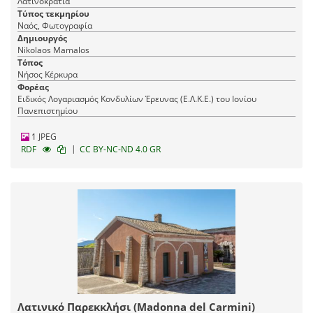
Λατινοκρατία
Τύπος τεκμηρίου
Ναός, Φωτογραφία
Δημιουργός
Nikolaos Mamalos
Τόπος
Νήσος Κέρκυρα
Φορέας
Ειδικός Λογαριασμός Κονδυλίων Έρευνας (Ε.Λ.Κ.Ε.) του Ιονίου
Πανεπιστημίου
1 JPEG
|
RDF
CC BY-NC-ND 4.0 GR
Λατινικό Παρεκκλήσι (Madonna del Carmini)