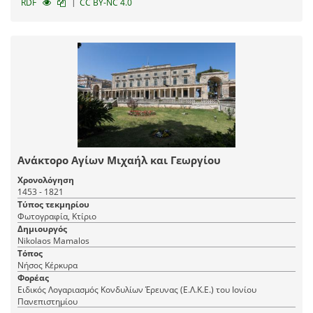
|
RDF
CC BY-NC 4.0
Ανάκτορο Αγίων Μιχαήλ και Γεωργίου
Χρονολόγηση
1453 - 1821
Τύπος τεκμηρίου
Φωτογραφία, Κτίριο
Δημιουργός
Nikolaos Mamalos
Τόπος
Νήσος Κέρκυρα
Φορέας
Ειδικός Λογαριασμός Κονδυλίων Έρευνας (Ε.Λ.Κ.Ε.) του Ιονίου
Πανεπιστημίου