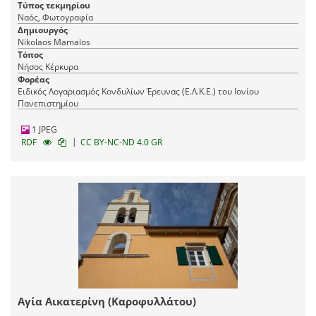
Τύπος τεκμηρίου
Ναός, Φωτογραφία
Δημιουργός
Nikolaos Mamalos
Τόπος
Νήσος Κέρκυρα
Φορέας
Ειδικός Λογαριασμός Κονδυλίων Έρευνας (Ε.Λ.Κ.Ε.) του Ιονίου
Πανεπιστημίου
1 JPEG
|
RDF
CC BY-NC-ND 4.0 GR
Αγία Αικατερίνη (Καροφυλλάτου)