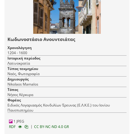
Κωδωνοστάσιο Ανουντσιάτας
Χρονολόγηση
1204 - 1600
Ιστορική περίοδος
Λατινοκρατία
Τύπος τεκμηρίου
Ναός, Φωτογραφία
Δημιουργός
Nikolaos Mamalos
Τόπος
Νήσος Κέρκυρα
Φορέας
Ειδικός Λογαριασμός Κονδυλίων Έρευνας (Ε.Λ.Κ.Ε.) του Ιονίου
Πανεπιστημίου
1 JPEG
|
RDF
CC BY-NC-ND 4.0 GR