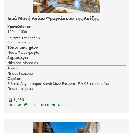
Ιερά Μονή Αγίου Φραγκίσκου της Ασίζης
Χρονολόγηση
1204 - 1600
Ιστορική περίοδος
Λατινοκρατία
Τύπος τεκμηρίου
Ναός, Φωτογραφία
Δημιουργός
Nikolaos Mamalos
Τόπος
Νήσος Κέρκυρα
Φορέας
Ειδικός Λογαριασμός Κονδυλίων Έρευνας (Ε.Λ.Κ.Ε.) του Ιονίου
Πανεπιστημίου
1 JPEG
|
RDF
CC BY-NC-ND 4.0 GR