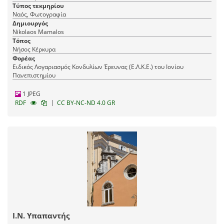
Τύπος τεκμηρίου
Ναός, Φωτογραφία
Δημιουργός
Nikolaos Mamalos
Τόπος
Νήσος Κέρκυρα
Φορέας
Ειδικός Λογαριασμός Κονδυλίων Έρευνας (Ε.Λ.Κ.Ε.) του Ιονίου
Πανεπιστημίου
1 JPEG
|
RDF
CC BY-NC-ND 4.0 GR
Ι.Ν. Υπαπαντής