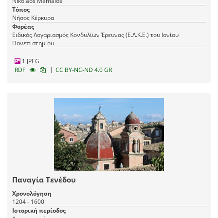
Nikolaos Mamalos
Τόπος
Νήσος Κέρκυρα
Φορέας
Ειδικός Λογαριασμός Κονδυλίων Έρευνας (Ε.Λ.Κ.Ε.) του Ιονίου
Πανεπιστημίου
1 JPEG
|
RDF
CC BY-NC-ND 4.0 GR
Παναγία Τενέδου
Χρονολόγηση
1204 - 1600
Ιστορική περίοδος