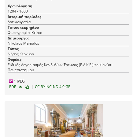
Χρονολόγηση
1204 - 1600
Ιστορική περίοδος
Λατινοκρατία
Τύπος τεκμηρίου
Φωτογραφία, Κτίριο
Δημιουργός
Nikolaos Mamalos
Τόπος
Νήσος Κέρκυρα
Φορέας
Ειδικός Λογαριασμός Κονδυλίων Έρευνας (Ε.Λ.Κ.Ε.) του Ιονίου
Πανεπιστημίου
1 JPEG
|
RDF
CC BY-NC-ND 4.0 GR