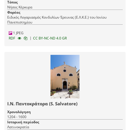
Τόπος
Νήσος Κέρκυρα
Φορέας
Ειδικός Λογαριασμός Κονδυλίων Έρευνας (Ε.Λ.Κ.Ε.) του Ιονίου
Πανεπιστημίου
1 JPEG
|
RDF
CC BY-NC-ND 4.0 GR
Ι.Ν. Παντοκράτορα (S. Salvatore)
Χρονολόγηση
1204 - 1600
Ιστορική περίοδος
Λατινοκρατία