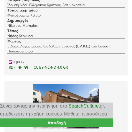
Ίδρυση Νέου Ελληνικού Κράτους, Λατινοκρατία
Τύπος τεκμηρίου
Φωτογραφία, Κτίριο
Δημιουργός
Nikolaos Mamalos
Τόπος
Νήσος Κέρκυρα
Φορέας
Ειδικός Λογαριασμός Κονδυλίων Έρευνας (Ε.Λ.Κ.Ε.) του Ιονίου
Πανεπιστημίου
1 JPEG
|
RDF
CC BY-NC-ND 4.0 GR
Συνεχίζοντας την περιήγηση στο
SearchCulture
.gr
,
αποδέχεστε τη χρήση cookies
Μάθετε περισσότερα
Αποδοχή