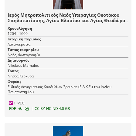
Ιερός Μητροπολιτικός Ναός Υπεραγίας Θεοτόκου
Σπηλαιωτίσσης, Αγίου Βλασίου και Αγίας Θεοδώρας
της Αυγούστης
Χρονολόγηση
1204 - 1600
Ιστορική περίοδος
Λατινοκρατία
Τύπος τεκμηρίου
Ναός, Φωτογραφία
Δημιουργός
Nikolaos Mamalos
Τόπος
Νήσος Κέρκυρα
Φορέας
Ειδικός Λογαριασμός Κονδυλίων Έρευνας (Ε.Λ.Κ.Ε.) του Ιονίου
Πανεπιστημίου
1 JPEG
|
RDF
CC BY-NC-ND 4.0 GR