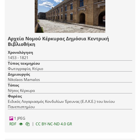
Αρχεία Νομού Κέρκυρας Δημόσια Κεντρική
Βιβλιοθήκη
Χρονολόγηση
1453 - 1821
Τύπος τεκμηρίου
Φωτογραφία, Κτίριο
Δημιουργός
Nikolaos Mamalos
Τόπος
Νήσος Κέρκυρα
Φορέας
Ειδικός Λογαριασμός Κονδυλίων Έρευνας (Ε.Λ.Κ.Ε.) του Ιονίου
Πανεπιστημίου
1 JPEG
|
RDF
CC BY-NC-ND 4.0 GR