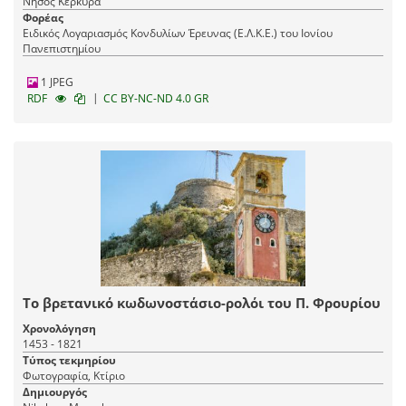
Νήσος Κέρκυρα
Φορέας
Ειδικός Λογαριασμός Κονδυλίων Έρευνας (Ε.Λ.Κ.Ε.) του Ιονίου
Πανεπιστημίου
1 JPEG
|
RDF
CC BY-NC-ND 4.0 GR
Το βρετανικό κωδωνοστάσιο-ρολόι του Π. Φρουρίου
Χρονολόγηση
1453 - 1821
Τύπος τεκμηρίου
Φωτογραφία, Κτίριο
Δημιουργός