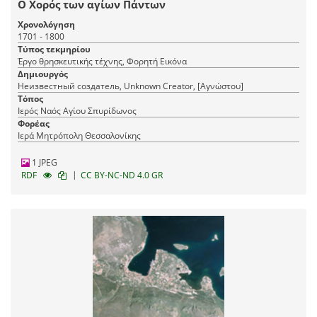
Ο Χορός των αγίων Πάντων
Χρονολόγηση
1701 - 1800
Τύπος τεκμηρίου
Έργο θρησκευτικής τέχνης, Φορητή Εικόνα
Δημιουργός
Неизвестный создатель, Unknown Creator, [Αγνώστου]
Τόπος
Ιερός Ναός Αγίου Σπυρίδωνος
Φορέας
Ιερά Μητρόπολη Θεσσαλονίκης
1 JPEG
|
RDF
CC BY-NC-ND 4.0 GR