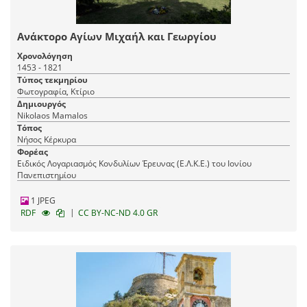
Ανάκτορο Αγίων Μιχαήλ και Γεωργίου
Χρονολόγηση
1453 - 1821
Τύπος τεκμηρίου
Φωτογραφία, Κτίριο
Δημιουργός
Nikolaos Mamalos
Τόπος
Νήσος Κέρκυρα
Φορέας
Ειδικός Λογαριασμός Κονδυλίων Έρευνας (Ε.Λ.Κ.Ε.) του Ιονίου
Πανεπιστημίου
1 JPEG
|
RDF
CC BY-NC-ND 4.0 GR