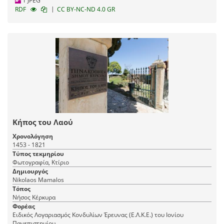
1 JPEG
|
RDF
CC BY-NC-ND 4.0 GR
Κήπος του Λαού
Χρονολόγηση
1453 - 1821
Τύπος τεκμηρίου
Φωτογραφία, Κτίριο
Δημιουργός
Nikolaos Mamalos
Τόπος
Νήσος Κέρκυρα
Φορέας
Ειδικός Λογαριασμός Κονδυλίων Έρευνας (Ε.Λ.Κ.Ε.) του Ιονίου
Πανεπιστημίου