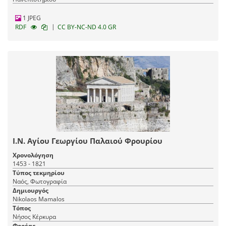
1 JPEG
|
RDF
CC BY-NC-ND 4.0 GR
Ι.Ν. Αγίου Γεωργίου Παλαιού Φρουρίου
Χρονολόγηση
1453 - 1821
Τύπος τεκμηρίου
Ναός, Φωτογραφία
Δημιουργός
Nikolaos Mamalos
Τόπος
Νήσος Κέρκυρα
Φορέας