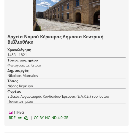
Αρχεία Νομού Κέρκυρας Δημόσια Κεντρική
Βιβλιοθήκη
Χρονολόγηση
1453 - 1821
Τύπος τεκμηρίου
Φωτογραφία, Κτίριο
Δημιουργός
Nikolaos Mamalos
Τόπος
Νήσος Κέρκυρα
Φορέας
Ειδικός Λογαριασμός Κονδυλίων Έρευνας (Ε.Λ.Κ.Ε.) του Ιονίου
Πανεπιστημίου
1 JPEG
|
RDF
CC BY-NC-ND 4.0 GR