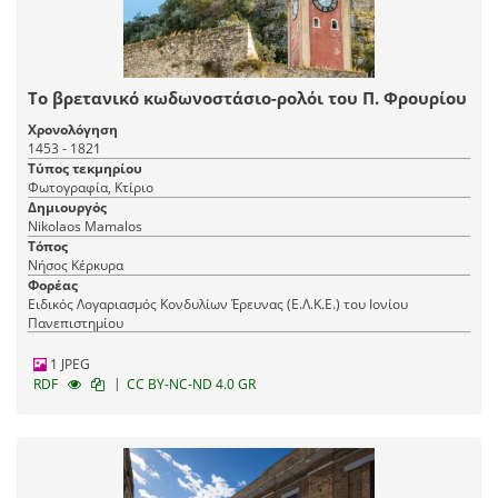
Το βρετανικό κωδωνοστάσιο-ρολόι του Π. Φρουρίου
Χρονολόγηση
1453 - 1821
Τύπος τεκμηρίου
Φωτογραφία, Κτίριο
Δημιουργός
Nikolaos Mamalos
Τόπος
Νήσος Κέρκυρα
Φορέας
Ειδικός Λογαριασμός Κονδυλίων Έρευνας (Ε.Λ.Κ.Ε.) του Ιονίου
Πανεπιστημίου
1 JPEG
|
RDF
CC BY-NC-ND 4.0 GR