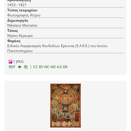
1453 - 1821
Τύπος τεκμηρίου
Φωτογραφία, Κτίριο
Δημιουργός
Nikolaos Mamalos
Τόπος
Νήσος Κέρκυρα
Φορέας
Ειδικός Λογαριασμός Κονδυλίων Έρευνας (Ε.Λ.Κ.Ε.) του Ιονίου
Πανεπιστημίου
1 JPEG
|
RDF
CC BY-NC-ND 4.0 GR