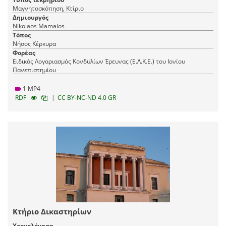
Μαγνητοσκόπηση, Κτίριο
Δημιουργός
Nikolaos Mamalos
Τόπος
Νήσος Κέρκυρα
Φορέας
Ειδικός Λογαριασμός Κονδυλίων Έρευνας (Ε.Λ.Κ.Ε.) του Ιονίου
Πανεπιστημίου
1 MP4
|
RDF
CC BY-NC-ND 4.0 GR
Κτήριο Δικαστηρίων
Χρονολόγηση