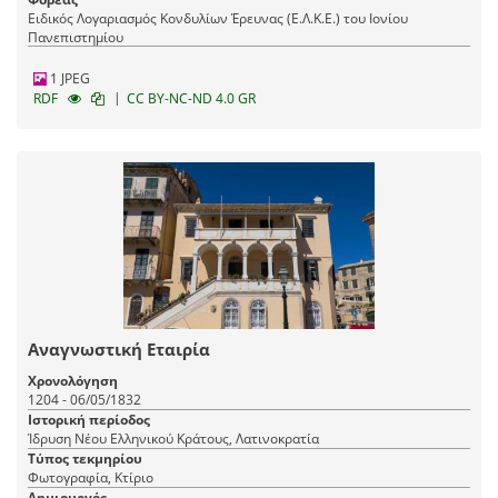
Ειδικός Λογαριασμός Κονδυλίων Έρευνας (Ε.Λ.Κ.Ε.) του Ιονίου
Πανεπιστημίου
1 JPEG
|
RDF
CC BY-NC-ND 4.0 GR
Αναγνωστική Εταιρία
Χρονολόγηση
1204 - 06/05/1832
Ιστορική περίοδος
Ίδρυση Νέου Ελληνικού Κράτους, Λατινοκρατία
Τύπος τεκμηρίου
Φωτογραφία, Κτίριο
Δημιουργός