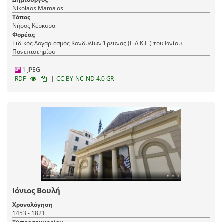
Nikolaos Mamalos
Τόπος
Νήσος Κέρκυρα
Φορέας
Ειδικός Λογαριασμός Κονδυλίων Έρευνας (Ε.Λ.Κ.Ε.) του Ιονίου
Πανεπιστημίου
1 JPEG
|
RDF
CC BY-NC-ND 4.0 GR
Ιόνιος Βουλή
Χρονολόγηση
1453 - 1821
Τύπος τεκμηρίου