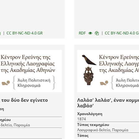
|
|
CC BY-NC-ND 4.0 GR
RDF
CC BY-NC-ND 4.0 G
 του δύο δεν εγίνετο
Λαλάσ' λαλάσ', έναν κομμ
λαβάσ'
ση
Χρονολόγηση
1874
μηρίου
Τύπος τεκμηρίου
δελτίο, Παροιμία
Λαογραφικό δελτίο, Παροιμία
Τόπος