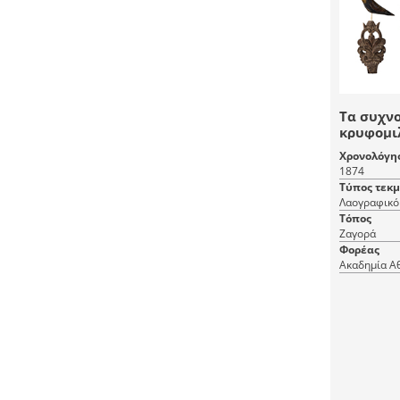
Τα συχν
κρυφομιλ
μηνύματ
Χρονολόγη
1874
Τύπος τεκ
Λαογραφικό 
Τόπος
Ζαγορά
Φορέας
Ακαδημία Α