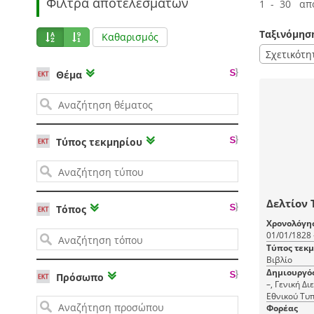
Φίλτρα αποτελεσμάτων
1 - 30 απ
Ταξινόμησ
Καθαρισμός
Σχετικότη
Θέμα
Τύπος τεκμηρίου
Δελτίον 
Τόπος
Χρονολόγη
01/01/1828 
Τύπος τεκ
Βιβλίο
Δημιουργό
Πρόσωπο
–, Γενική Δ
Εθνικού Τυπ
εκδότης)
Φορέας