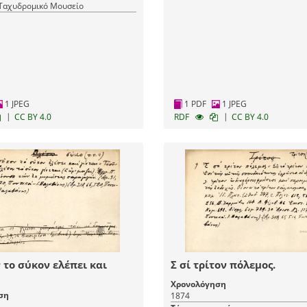
 Ταχυδρομικό Μουσείο
1 JPEG
1 PDF
1 JPEG
|
|
CC BY 4.0
RDF
CC BY 4.0
 το σύκον ελέπει και
Σ σί τρίτον πόλεμος.
Χρονολόγηση
ση
1874