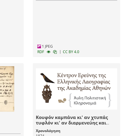
1 JPEG
|
RDF
CC BY 4.0
Κουφόν καμπάνα κι' αν χτυπάς
τυφλόν κι' αν διαρμενεύης και
μεθυσμένον αν κερνάς του κάκου
Χρονολόγηση
τα γυρεύεις
1874