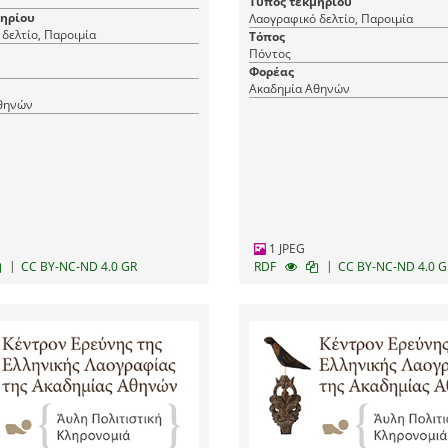
Τύπος τεκμηρίου
μηρίου
Λαογραφικό δελτίο, Παροιμία
δελτίο, Παροιμία
Τόπος
Πόντος
Φορέας
Ακαδημία Αθηνών
θηνών
1 JPEG
|
|
CC BY-NC-ND 4.0 GR
RDF
CC BY-NC-ND 4.0 G