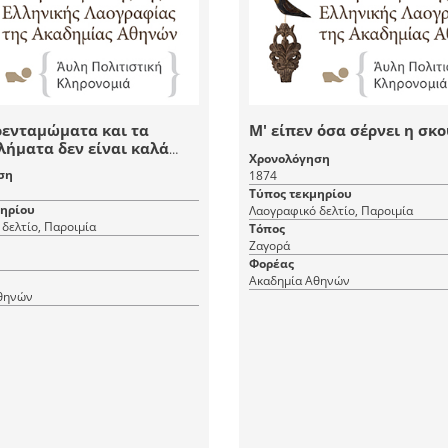
οενταμώματα και τα
Μ' είπεν όσα σέρνει η σκ
ήματα δεν είναι καλά
Χρονολόγηση
α
ση
1874
Τύπος τεκμηρίου
μηρίου
Λαογραφικό δελτίο, Παροιμία
δελτίο, Παροιμία
Τόπος
Ζαγορά
Φορέας
Ακαδημία Αθηνών
θηνών