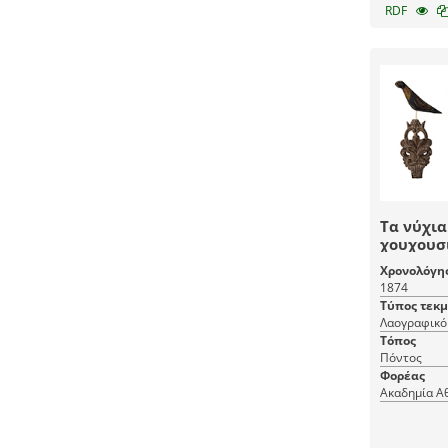
RDF
Τα νύχια
χουχουσι
Χρονολόγη
1874
Τύπος τεκ
Λαογραφικό 
Τόπος
Πόντος
Φορέας
Ακαδημία Α