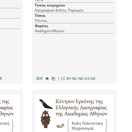
Τύπος τεκμηρίου
Λαογραφικό δελτίο, Παροιμία
Τόπος
Πόντος
Φορέας
Ακαδημία Αθηνών
|
R
RDF
CC BY-NC-ND 4.0 GR