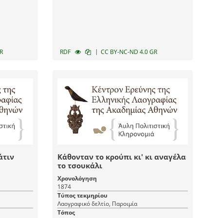
|
R
RDF
CC BY-NC-ND 4.0 GR
άτιν
Κάθονταν το κρούπι κι' κι αναγέλα
το τσουκάλι
Χρονολόγηση
1874
Τύπος τεκμηρίου
Λαογραφικό δελτίο, Παροιμία
Τόπος