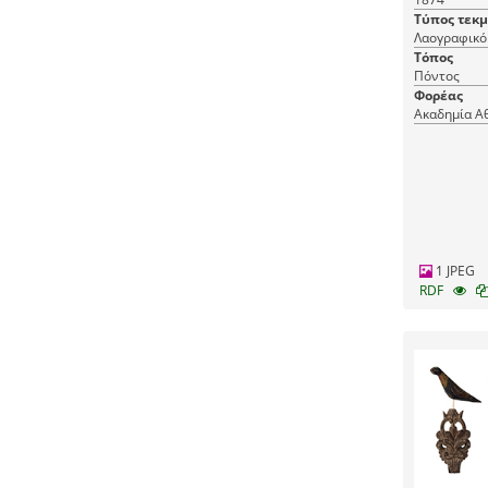
Τύπος τεκ
Λαογραφικό 
Τόπος
Πόντος
Φορέας
Ακαδημία Α
1 JPEG
RDF