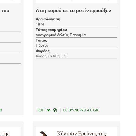
 του
Α ση κυρού ατ το μυτίν ερρούξεν
Χρονολόγηση
1874
Τύπος τεκμηρίου
Λαογραφικό δελτίο, Παροιμία
Τόπος
Πόντος
Φορέας
Ακαδημία Αθηνών
|
R
RDF
CC BY-NC-ND 4.0 GR