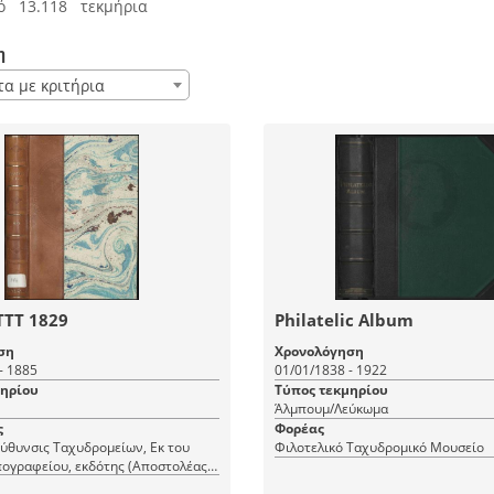
ό 13.118 τεκμήρια
η
τα με κριτήρια
ΤΤΤ 1829
Philatelic Album
ση
Χρονολόγηση
- 1885
01/01/1838 - 1922
μηρίου
Τύπος τεκμηρίου
Άλμπουμ/Λεύκωμα
ς
Φορέας
ιεύθυνσις Ταχυδρομείων, Εκ του
Φιλοτελικό Ταχυδρομικό Μουσείο
ογραφείου, εκδότης (Αποστολέας/