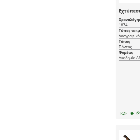
Εχτύπεσε
Χρονολόγη
1874
Τύπος τεκ
Λαογραφικό 
Τόπος
Πόντος
Φορέας
Ακαδημία Α
RDF