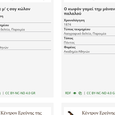
 μ' ς σογ κώλον
Ο κωφόν γαμεί τημ μάναν
παλαλού
ση
Χρονολόγηση
1874
μηρίου
Τύπος τεκμηρίου
δελτίο, Παροιμία
Λαογραφικό δελτίο, Παροιμία
Τόπος
Πόντος
Φορέας
θηνών
Ακαδημία Αθηνών
|
|
CC BY-NC-ND 4.0 GR
RDF
CC BY-NC-ND 4.0 G