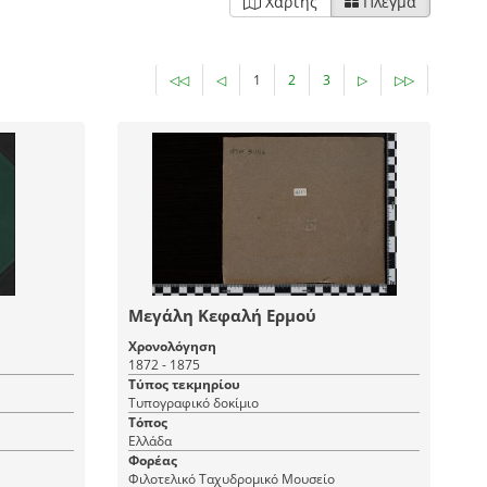
Χάρτης
Πλέγμα
◁◁
◁
1
2
3
▷
▷▷
Μεγάλη Κεφαλή Ερμού
Χρονολόγηση
1872 - 1875
Τύπος τεκμηρίου
Τυπογραφικό δοκίμιο
Τόπος
Ελλάδα
Φορέας
Φιλοτελικό Ταχυδρομικό Μουσείο