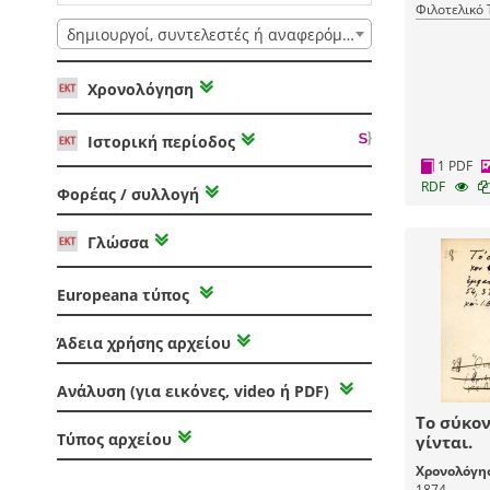
Φιλοτελικό
δημιουργοί, συντελεστές ή αναφερόμενοι
Χρονολόγηση
Ιστορική περίοδος
1 PDF
RDF
Φορέας / συλλογή
Γλώσσα
Europeana τύπος
Άδεια χρήσης αρχείου
Ανάλυση (για εικόνες, video ή PDF)
Το σύκον
Τύπος αρχείου
γίνται.
Χρονολόγη
1874