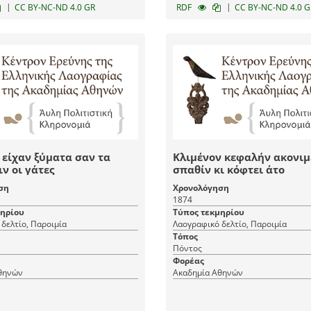
|
|
CC BY-NC-ND 4.0 GR
RDF
CC BY-NC-ND 4.0 G
 είχαν ξύματα σαν τα
Κλιμένον κεφαλήν ακονιμ
ν οι γάτες
σπαθίν κι κόφτει άτο
ση
Χρονολόγηση
1874
μηρίου
Τύπος τεκμηρίου
δελτίο, Παροιμία
Λαογραφικό δελτίο, Παροιμία
Τόπος
Πόντος
Φορέας
θηνών
Ακαδημία Αθηνών