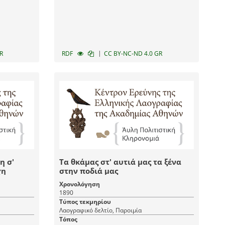
|
R
RDF
CC BY-NC-ND 4.0 GR
η σ'
Τα θκάμας στ' αυτιά μας τα ξένα
χη
στην ποδιά μας
Χρονολόγηση
1890
Τύπος τεκμηρίου
Λαογραφικό δελτίο, Παροιμία
Τόπος