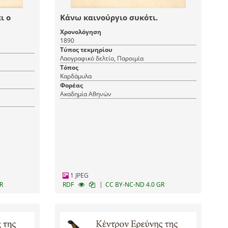
ι ο
Κάνω καινούργιο συκότι.
Χρονολόγηση
1890
Τύπος τεκμηρίου
Λαογραφικό δελτίο, Παροιμία
Τόπος
Καρδάμυλα
Φορέας
Ακαδημία Αθηνών
1 JPEG
|
R
RDF
CC BY-NC-ND 4.0 GR