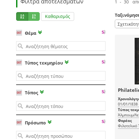
Φίλτρα αποτελεσμάτων
1 - 30 απ
Ταξινόμησ
Καθαρισμός
Σχετικότη
Θέμα
Τύπος τεκμηρίου
Philatel
Τόπος
Χρονολόγη
01/01/1838 
Τύπος τεκ
Άλμπουμ/Λ
Φορέας
Πρόσωπο
Φιλοτελικό