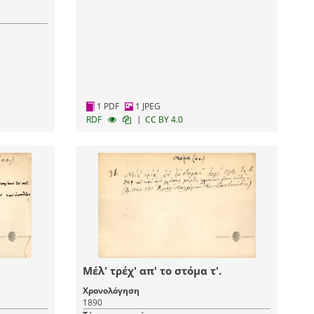
1 PDF
1 JPEG
|
RDF
CC BY 4.0
Μέλ' τρέχ' απ' το στόμα τ'.
Χρονολόγηση
1890