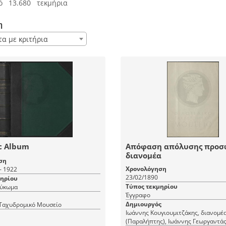
ό 13.680 τεκμήρια
η
τα με κριτήρια
ic Album
Απόφαση απόλυσης προσ
διανομέα
ση
Χρονολόγηση
- 1922
23/02/1890
μηρίου
Τύπος τεκμηρίου
εύκωμα
Έγγραφο
Δημιουργός
 Ταχυδρομικό Μουσείο
Ιωάννης Κουγιουμιτζάκης, διανομέ
(Παραλήπτης), Ιωάννης Γεωργαντάς