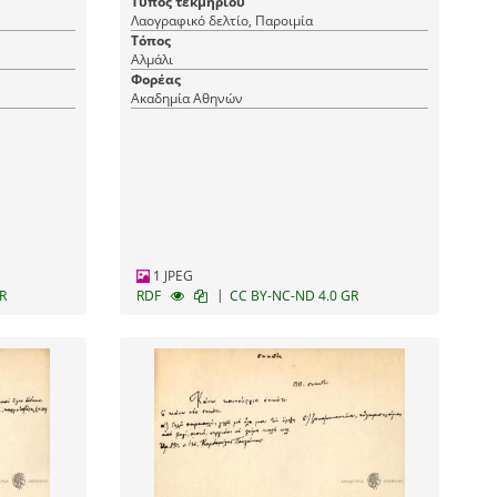
Τύπος τεκμηρίου
Λαογραφικό δελτίο, Παροιμία
Τόπος
Αλμάλι
Φορέας
Ακαδημία Αθηνών
1 JPEG
|
R
RDF
CC BY-NC-ND 4.0 GR