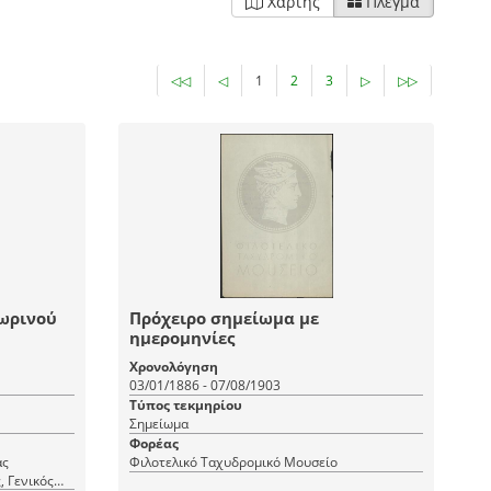
Χάρτης
Πλέγμα
◁◁
◁
1
2
3
▷
▷▷
ωρινού
Πρόχειρο σημείωμα με
ημερομηνίες
Χρονολόγηση
03/01/1886 - 07/08/1903
Τύπος τεκμηρίου
Σημείωμα
Φορέας
ας
Φιλοτελικό Ταχυδρομικό Μουσείο
, Γενικός