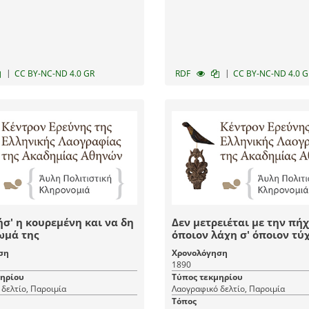
|
|
CC BY-NC-ND 4.0 GR
RDF
CC BY-NC-ND 4.0 G
σ' η κουρεμένη και να δη
Δεν μετρειέται με την πήχ
ωμά της
όποιον λάχη σ' όποιον τύ
ση
Χρονολόγηση
1890
μηρίου
Τύπος τεκμηρίου
δελτίο, Παροιμία
Λαογραφικό δελτίο, Παροιμία
Τόπος