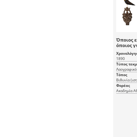
Όποιος ε
όποιος γ
Χρονολόγη
1890
Τύπος τεκ
Λαογραφικό 
Τόπος
Βιθυνία (ισ
Φορέας
Ακαδημία Α