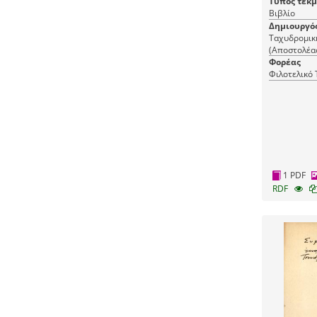
Τύπος τεκ
Βιβλίο
Δημιουργό
Ταχυδρομική
(Αποστολέα
Φορέας
Φιλοτελικό
1 PDF
RDF