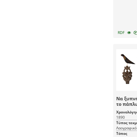
RDF
Να ξυπνή
το πάπλ
Χρονολόγη
1890
Τύπος τεκ
Λαογραφικό 
Τόπος