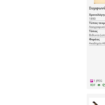
Συμφωνί
Χρονολόγη
1890
Τύπος τεκ
Λαογραφικό 
Τόπος
Βιθυνία (ισ
Φορέας
Ακαδημία Α
1 JPEG
RDF