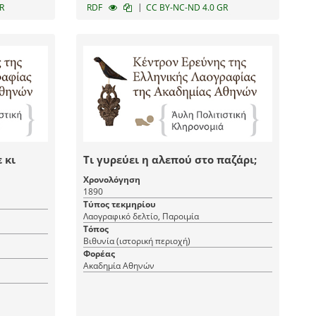
|
R
RDF
CC BY-NC-ND 4.0 GR
 κι
Τι γυρεύει η αλεπού στο παζάρι;
Χρονολόγηση
1890
Τύπος τεκμηρίου
Λαογραφικό δελτίο, Παροιμία
Τόπος
Βιθυνία (ιστορική περιοχή)
Φορέας
Ακαδημία Αθηνών