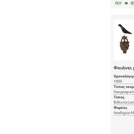
RDF
Φκιάνει 
Χρονολόγη
1890
Τύπος τεκ
Λαογραφικό 
Τόπος
Βιθυνία (ισ
Φορέας
Ακαδημία Α