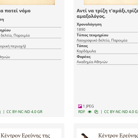
α πατεί νόμο
Αντί να τρίζη τ'αμάξι,τρίζε
αμαξολόγος.
ση
Χρονολόγηση
1890
μηρίου
Τύπος τεκμηρίου
δελτίο, Παροιμία
Λαογραφικό δελτίο, Παροιμία
Τόπος
τορική περιοχή)
Καρδάμυλα
Φορέας
θηνών
Ακαδημία Αθηνών
1 JPEG
|
|
CC BY-NC-ND 4.0 GR
RDF
CC BY-NC-ND 4.0 G