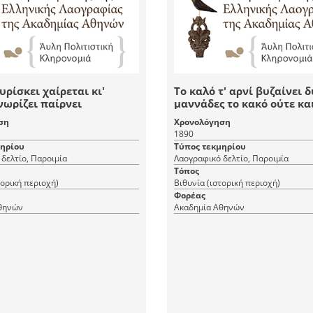
υρίσκει χαίρεται κι'
Το καλό τ' αρνί βυζαίνει 
νωρίζει παίρνει
μαννάδες το κακό ούτε κα
μάννα του
ση
Χρονολόγηση
1890
μηρίου
Τύπος τεκμηρίου
δελτίο, Παροιμία
Λαογραφικό δελτίο, Παροιμία
Τόπος
τορική περιοχή)
Βιθυνία (ιστορική περιοχή)
Φορέας
θηνών
Ακαδημία Αθηνών