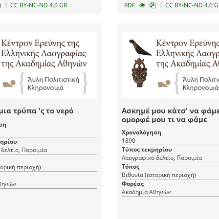
|
|
CC BY-NC-ND 4.0 GR
RDF
CC BY-NC-ND 4.0 G
μια τρύπα 'ς το νερό
Ασκημέ μου κάτσ' να φάμε
ομορφέ μου τι να φάμε
ση
Χρονολόγηση
1890
μηρίου
Τύπος τεκμηρίου
δελτίο, Παροιμία
Λαογραφικό δελτίο, Παροιμία
Τόπος
τορική περιοχή)
Βιθυνία (ιστορική περιοχή)
Φορέας
θηνών
Ακαδημία Αθηνών