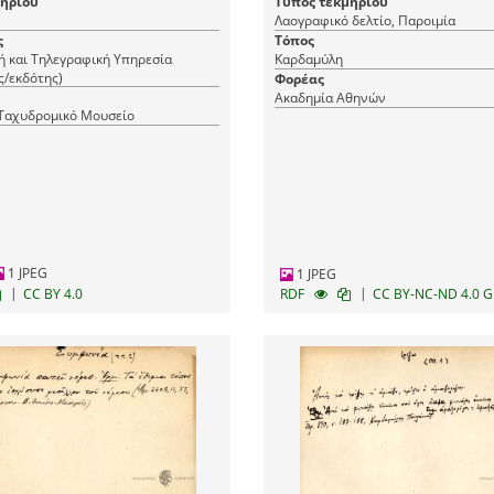
μηρίου
Τύπος τεκμηρίου
Λαογραφικό δελτίο, Παροιμία
ς
Τόπος
 και Τηλεγραφική Υπηρεσία
Καρδαμύλη
ς/εκδότης)
Φορέας
Ακαδημία Αθηνών
 Ταχυδρομικό Μουσείο
1 JPEG
1 JPEG
|
|
CC BY 4.0
RDF
CC BY-NC-ND 4.0 G