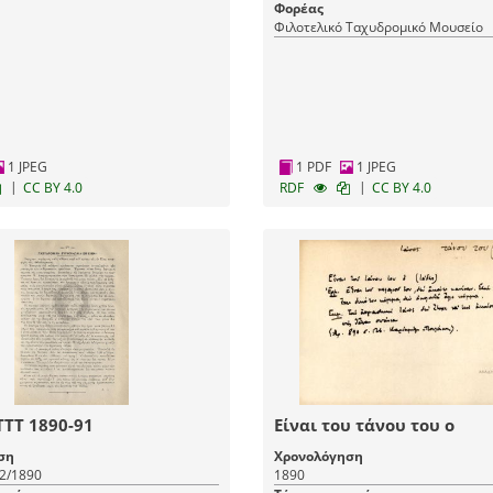
Διευθυντής των Ταχυδρομείων και
Φορέας
Τηλεγράφων (Αποστολέας/εκδότης)
Φιλοτελικό Ταχυδρομικό Μουσείο
1 JPEG
1 PDF
1 JPEG
|
|
CC BY 4.0
RDF
CC BY 4.0
ΤΤΤ 1890-91
Είναι του τάνου του ο
ση
Χρονολόγηση
12/1890
1890