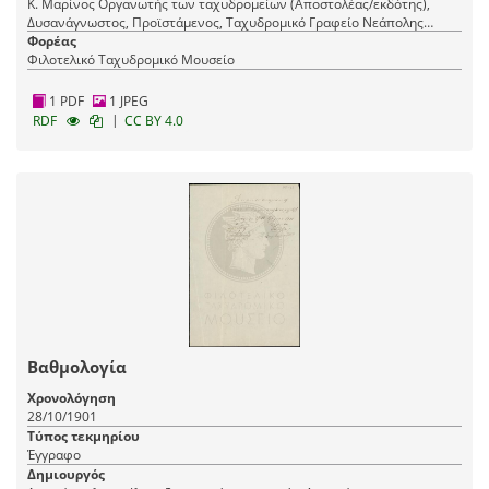
Κ. Μαρίνος Οργανωτής των ταχυδρομείων (Αποστολέας/εκδότης),
Δυσανάγνωστος, Προϊστάμενος, Ταχυδρομικό Γραφείο Νεάπολης
(Παραλήπτης)
Φορέας
Φιλοτελικό Ταχυδρομικό Μουσείο
1 PDF
1 JPEG
|
RDF
CC BY 4.0
Βαθμολογία
Χρονολόγηση
28/10/1901
Τύπος τεκμηρίου
Έγγραφο
Δημιουργός