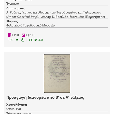
Έγγραφο
Δημιουργός
Α. Ρούκης, Γενικός Διευθυντής των Ταχυδρομείων και Τηλεγράφων
(Αποστολέας/εκδότης), Ιωάννης Κ. Βασιλιάς, διανομέας (Παραλήπτης)
Φορέας
Φιλοτελικό Ταχυδρομικό Μουσείο
1 PDF
1 JPEG
|
RDF
CC BY 4.0
Προαγωγή διανομέα από Β' σε Α' τάξεως
Χρονολόγηση
09/06/1901
Τύπος τεκμηρίου