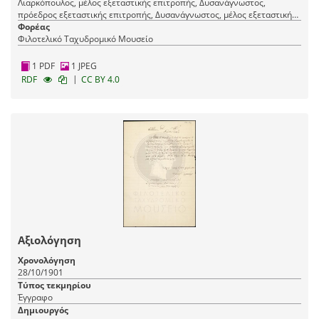
Λιαρκόπουλος, μέλος εξεταστικής επιτροπής, Δυσανάγνωστος,
πρόεδρος εξεταστικής επιτροπής, Δυσανάγνωστος, μέλος εξεταστικής
επιτροπής (Παραλήπτης), Ιωάν. Γ. Ορφανάκης (Αποστολέας/εκδότης)
Φορέας
Φιλοτελικό Ταχυδρομικό Μουσείο
1 PDF
1 JPEG
|
RDF
CC BY 4.0
Αξιολόγηση
Χρονολόγηση
28/10/1901
Τύπος τεκμηρίου
Έγγραφο
Δημιουργός