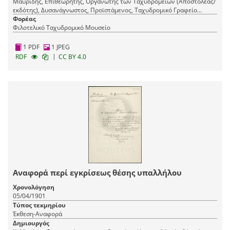
Μαυρίδης, Επιθεωρητής, Οργανωτής των Ταχυδρομείων (Αποστολέας/
εκδότης), Δυσανάγνωστος, Προϊστάμενος, Ταχυδρομικό Γραφείο
Νεάπολης (Παραλήπτης)
Φορέας
Φιλοτελικό Ταχυδρομικό Μουσείο
1 PDF
1 JPEG
|
RDF
CC BY 4.0
Αναφορά περί εγκρίσεως θέσης υπαλλήλου
Χρονολόγηση
05/04/1901
Τύπος τεκμηρίου
Έκθεση-Αναφορά
Δημιουργός