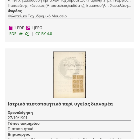
–, Γενική Διεύθυνση Κρητικών Tαχυδρομείων (Παραλήπτης), Γεώργιος Ι.
Παπαδάκης, κάτοικος (Αποστολέας/εκδότης), Εμμανουήλ Γ. Χαρικλάκης,
Φορέας
κάτοικος (Αποστολέας/εκδότης)
Φιλοτελικό Ταχυδρομικό Μουσείο
1 PDF
1 JPEG
|
RDF
CC BY 4.0
Ιατρικό πιστοποιητικό περί υγείας διανομέα
Χρονολόγηση
27/10/1901
Τύπος τεκμηρίου
Πιστοποιητικό
Δημιουργός