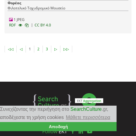
Φορέας
Φιλοτελικό Ταχυδρομικό Μουσείο
1 JPEG
|
RDF
CC BY 4.0
◁◁
◁
1
2
3
▷
▷▷
Συνεχίζοντας την περιήγηση στο
SearchCulture
.gr
,
αποδέχεστε τη χρήση cookies
Μάθετε περισσότερα
Αποδοχή
Follow
EKT