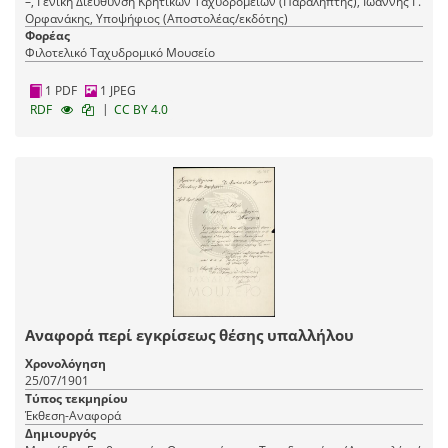
–, Γενική Διεύθυνση Κρητικών Tαχυδρομείων (Παραλήπτης), Ιωάννης Γ.
Ορφανάκης, Υποψήφιος (Αποστολέας/εκδότης)
Φορέας
Φιλοτελικό Ταχυδρομικό Μουσείο
1 PDF
1 JPEG
|
RDF
CC BY 4.0
Αναφορά περί εγκρίσεως θέσης υπαλλήλου
Χρονολόγηση
25/07/1901
Τύπος τεκμηρίου
Έκθεση-Αναφορά
Δημιουργός