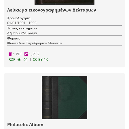
Λεύκωμα εικονογραφημένων Δελταρίων
Χρονολόγηση
01/01/1901 - 1903
Τύπος τεκμηρίου
Άλμπουμ/Λεύκωμα
Φορέας
Φιλοτελικό Ταχυδρομικό Μουσείο
1 PDF
1 JPEG
|
RDF
CC BY 4.0
Philatelic Album