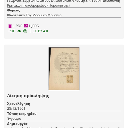
Γεώργιος Σερβάκης, ιατρός (Αποστολέας/εκδότης), –, Γενική Διεύθυνση
Κρητικών Tαχυδρομείων (Παραλήπτης)
Φορέας
Φιλοτελικό Ταχυδρομικό Μουσείο
1 PDF
1 JPEG
|
RDF
CC BY 4.0
Αίτηση πρόσληψης
Χρονολόγηση
28/12/1901
Τύπος τεκμηρίου
Έγγραφο
Δημιουργός