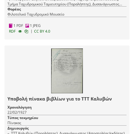
Τμήμα Ταχυδρομικού Ταμιευτηρίου (Παραλήπτης), Δυσανάγνωστος
(Αποστολέας/εκδότης)
Φορέας
Φιλοτελικό Ταχυδρομικό Μουσείο
1 PDF
1 JPEG
|
RDF
CC BY 4.0
Υποβολή πίνακα βιβλίων για το ΤΤΤ Καλυβών
Χρονολόγηση
22/02/1927
Τύπος τεκμηρίου
Πίνακας
Δημιουργός
–, ΤΤΤ Καλυβών (Παραλήπτης), Δυσανάγνωστος (Αποστολέας/εκδότης)