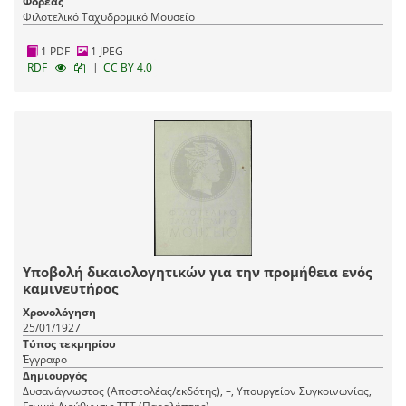
Φορέας
Φιλοτελικό Ταχυδρομικό Μουσείο
1 PDF
1 JPEG
|
RDF
CC BY 4.0
Υποβολή δικαιολογητικών για την προμήθεια ενός
καμινευτήρος
Χρονολόγηση
25/01/1927
Τύπος τεκμηρίου
Έγγραφο
Δημιουργός
Δυσανάγνωστος (Αποστολέας/εκδότης), –, Υπουργείον Συγκοινωνίας,