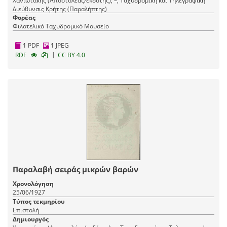
Χανιωτάκης (Αποστολέας/εκδότης), –, Ταχυδρομική και Τηλεγραφική
Διεύθυνσις Κρήτης (Παραλήπτης)
Φορέας
Φιλοτελικό Ταχυδρομικό Μουσείο
1 PDF
1 JPEG
|
RDF
CC BY 4.0
Παραλαβή σειράς μικρών βαρών
Χρονολόγηση
25/06/1927
Τύπος τεκμηρίου
Επιστολή
Δημιουργός