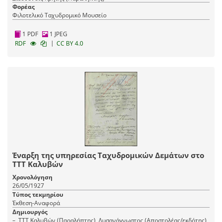
Φορέας
Φιλοτελικό Ταχυδρομικό Μουσείο
1 PDF
1 JPEG
|
RDF
CC BY 4.0
Έναρξη της υπηρεσίας Ταχυδρομικών Δεμάτων στο
ΤΤΤ Καλυβών
Χρονολόγηση
26/05/1927
Τύπος τεκμηρίου
Έκθεση-Αναφορά
Δημιουργός
–, ΤΤΤ Καλυβών (Παραλήπτης), Δυσανάγνωστος (Αποστολέας/εκδότης)