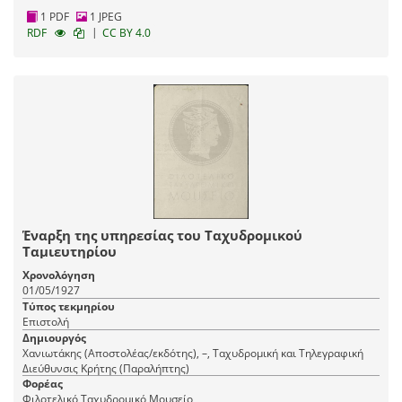
1 PDF
1 JPEG
|
RDF
CC BY 4.0
Έναρξη της υπηρεσίας του Ταχυδρομικού
Ταμιευτηρίου
Χρονολόγηση
01/05/1927
Τύπος τεκμηρίου
Επιστολή
Δημιουργός
Χανιωτάκης (Αποστολέας/εκδότης), –, Ταχυδρομική και Τηλεγραφική
Διεύθυνσις Κρήτης (Παραλήπτης)
Φορέας
Φιλοτελικό Ταχυδρομικό Μουσείο