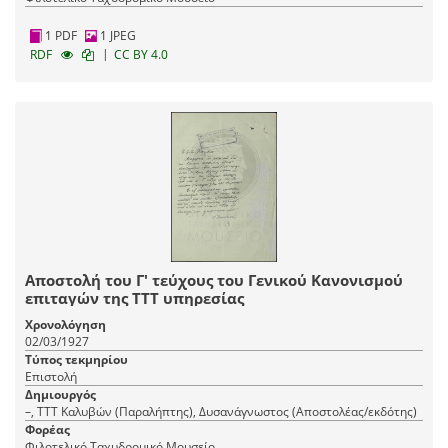
1 PDF
1 JPEG
|
RDF
CC BY 4.0
Αποστολή του Γ' τεύχους του Γενικού Κανονισμού
επιταγών της ΤΤΤ υπηρεσίας
Χρονολόγηση
02/03/1927
Τύπος τεκμηρίου
Επιστολή
Δημιουργός
–, ΤΤΤ Καλυβών (Παραλήπτης), Δυσανάγνωστος (Αποστολέας/εκδότης)
Φορέας
Φιλοτελικό Ταχυδρομικό Μουσείο