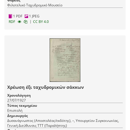
Φορέας
Φιλοτελικό Ταχυδρομικό Μουσείο
1 PDF
1 JPEG
|
RDF
CC BY 4.0
Χρέωση έξι ταχυδρομικών σάκκων
Χρονολόγηση
27/07/1927
Τύπος τεκμηρίου
Επιστολή
Δημιουργός
Δυσανάγνωστος (Αποστολέας/εκδότης), –, Υπουργείον Συγκοινωνίας,
Γενική Διεύθυνσις ΤΤΤ (Παραλήπτης)