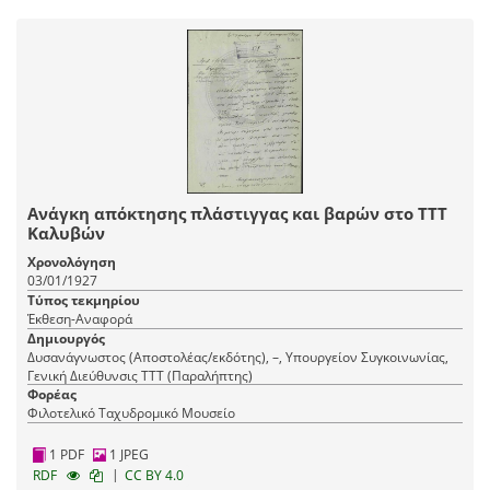
Ανάγκη απόκτησης πλάστιγγας και βαρών στο ΤΤΤ
Καλυβών
Χρονολόγηση
03/01/1927
Τύπος τεκμηρίου
Έκθεση-Αναφορά
Δημιουργός
Δυσανάγνωστος (Αποστολέας/εκδότης), –, Υπουργείον Συγκοινωνίας,
Γενική Διεύθυνσις ΤΤΤ (Παραλήπτης)
Φορέας
Φιλοτελικό Ταχυδρομικό Μουσείο
1 PDF
1 JPEG
|
RDF
CC BY 4.0