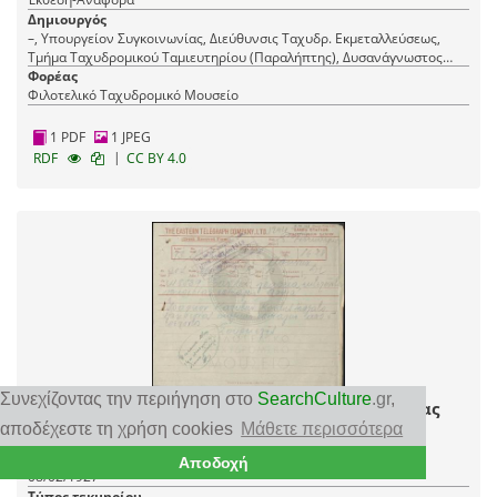
Δημιουργός
–, Υπουργείον Συγκοινωνίας, Διεύθυνσις Ταχυδρ. Εκμεταλλεύσεως,
Τμήμα Ταχυδρομικού Ταμιευτηρίου (Παραλήπτης), Δυσανάγνωστος
(Αποστολέας/εκδότης)
Φορέας
Φιλοτελικό Ταχυδρομικό Μουσείο
1 PDF
1 JPEG
|
RDF
CC BY 4.0
Συνεχίζοντας την περιήγηση στο
SearchCulture
.gr
,
Αναφορά έναρξης της λειτουργίας της υπηρεσίας
τηλεγραφικών επιταγών
αποδέχεστε τη χρήση cookies
Μάθετε περισσότερα
Χρονολόγηση
Αποδοχή
08/02/1927
Τύπος τεκμηρίου