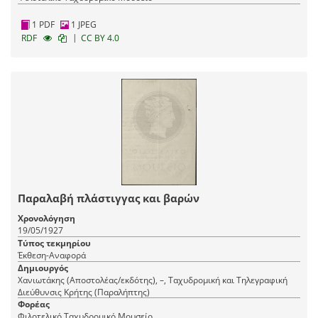
1 PDF
1 JPEG
|
RDF
CC BY 4.0
Παραλαβή πλάστιγγας και βαρών
Χρονολόγηση
19/05/1927
Τύπος τεκμηρίου
Έκθεση-Αναφορά
Δημιουργός
Χανιωτάκης (Αποστολέας/εκδότης), –, Ταχυδρομική και Τηλεγραφική
Διεύθυνσις Κρήτης (Παραλήπτης)
Φορέας
Φιλοτελικό Ταχυδρομικό Μουσείο