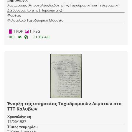
Δημιουργός
Χανιωτάκης (Αποστολέας/εκδότης), –, Ταχυδρομική και Τηλεγραφική
Διεύθυνσις Κρήτης (Παραλήπτης)
Φορέας
Φιλοτελικό Ταχυδρομικό Μουσείο
1 PDF
1 JPEG
|
RDF
CC BY 4.0
Έναρξη της υπηρεσίας Ταχυδρομικών Δεμάτων στο
ΤΤΤ Καλυβών
Χρονολόγηση
17/06/1927
Τύπος τεκμηρίου
Έκθεση-Αναφορά