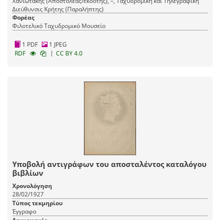
Χανιωτάκης (Αποστολέας/εκδότης), –, Ταχυδρομική και Τηλεγραφική
Διεύθυνσις Κρήτης (Παραλήπτης)
Φορέας
Φιλοτελικό Ταχυδρομικό Μουσείο
1 PDF
1 JPEG
|
RDF
CC BY 4.0
Υποβολή αντιγράφων του αποσταλέντος καταλόγου
βιβλίων
Χρονολόγηση
28/02/1927
Τύπος τεκμηρίου
Έγγραφο