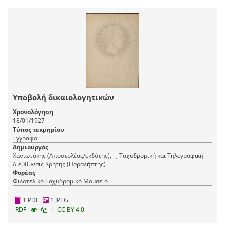
Υποβολή δικαιολογητικών
Χρονολόγηση
18/01/1927
Τύπος τεκμηρίου
Έγγραφο
Δημιουργός
Χανιωτάκης (Αποστολέας/εκδότης), –, Ταχυδρομική και Τηλεγραφική
Διεύθυνσις Κρήτης (Παραλήπτης)
Φορέας
Φιλοτελικό Ταχυδρομικό Μουσείο
1 PDF
1 JPEG
|
RDF
CC BY 4.0