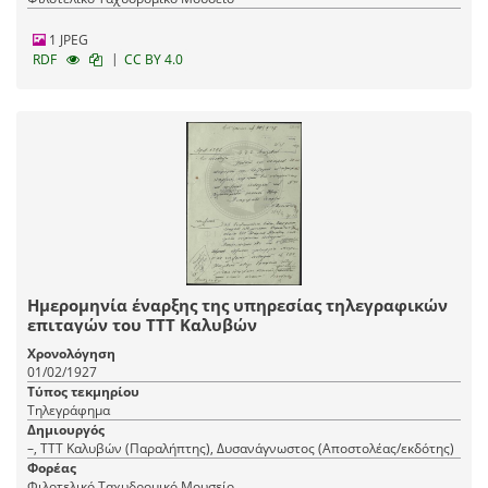
1 JPEG
|
RDF
CC BY 4.0
Ημερομηνία έναρξης της υπηρεσίας τηλεγραφικών
επιταγών του ΤΤΤ Καλυβών
Χρονολόγηση
01/02/1927
Τύπος τεκμηρίου
Τηλεγράφημα
Δημιουργός
–, ΤΤΤ Καλυβών (Παραλήπτης), Δυσανάγνωστος (Αποστολέας/εκδότης)
Φορέας
Φιλοτελικό Ταχυδρομικό Μουσείο