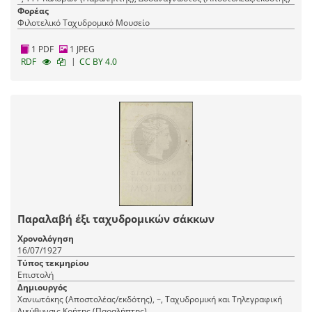
Φορέας
Φιλοτελικό Ταχυδρομικό Μουσείο
1 PDF
1 JPEG
|
RDF
CC BY 4.0
Παραλαβή έξι ταχυδρομικών σάκκων
Χρονολόγηση
16/07/1927
Τύπος τεκμηρίου
Επιστολή
Δημιουργός
Χανιωτάκης (Αποστολέας/εκδότης), –, Ταχυδρομική και Τηλεγραφική
Διεύθυνσις Κρήτης (Παραλήπτης)