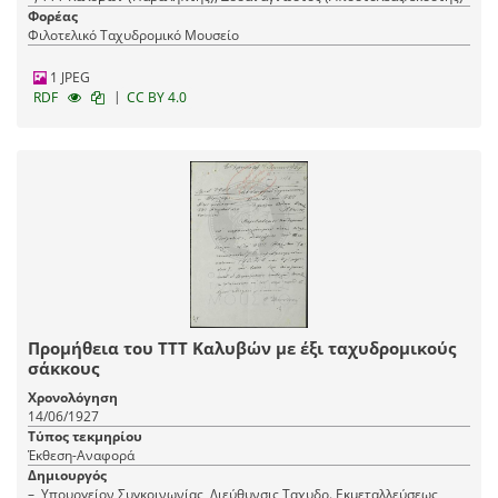
Φορέας
Φιλοτελικό Ταχυδρομικό Μουσείο
1 JPEG
|
RDF
CC BY 4.0
Προμήθεια του ΤΤΤ Καλυβών με έξι ταχυδρομικούς
σάκκους
Χρονολόγηση
14/06/1927
Τύπος τεκμηρίου
Έκθεση-Αναφορά
Δημιουργός
–, Υπουργείον Συγκοινωνίας, Διεύθυνσις Ταχυδρ. Εκμεταλλεύσεως,