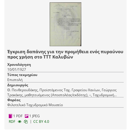
Έγκριση δαπάνης για την προμήθεια ενός πυραύνου
προς χρήση στο ΤΤΤ Καλυβών
Χρονολόγηση
10/01/1927
Τύπος τεκμηρίου
Επιστολή
Δημιουργός
Θ. Πενθερουδάκης, Προϊστάμενος Ταχ. Γραφείου Χανίων, Γεώργιος
Τρακάκης, μαθητευόμενος (Αποστολέας/εκδότης), –, Ταχυδρομική
Τηλεγραφική και Τηλεφωνική Διεύθυνσις Κρήτης (Παραλήπτης)
Φορέας
Φιλοτελικό Ταχυδρομικό Μουσείο
1 PDF
1 JPEG
|
RDF
CC BY 4.0