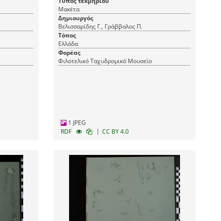
Τύπος τεκμηρίου
Μακέτα
Δημιουργός
Βελισσαρίδης Γ., Γράββαλος Π.
Τόπος
Ελλάδα
Φορέας
Φιλοτελικό Ταχυδρομικό Μουσείο
1 JPEG
|
RDF
CC BY 4.0