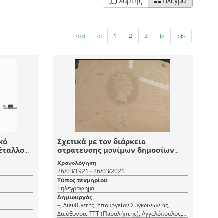
Χάρτης
Πλέγμα
◁◁
◁
1
2
3
▷
▷▷
κό
Σχετικά με τον διάρκεια
έταλλο
στράτευσης μονίμων δημοσίων
υπαλλήλων
Χρονολόγηση
ήρα
26/03/1921 - 26/03/2021
Τύπος τεκμηρίου
Τηλεγράφημα
Δημιουργός
–, Διευθυντής, Υπουργείον Συγκοινωνίας,
Διεύθυνσις ΤΤΤ (Παραλήπτης), Αγγελόπουλος,