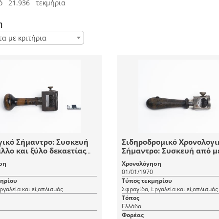
ό 21.936 τεκμήρια
η
τα με κριτήρια
γικό Σήμαντρο: Συσκευή
Σιδηροδρομικό Χρονολογι
λλο και ξύλο δεκαετίας
Σήμαντρο: Συσκευή από μ
εριστρεφόμενο
και ξύλο δεκαετίας '70 με
ση
Χρονολόγηση
ήρα
περιστρεφόμενο αριθμητ
01/01/1970
μηρίου
Τύπος τεκμηρίου
ργαλεία και εξοπλισμός
Σφραγίδα, Εργαλεία και εξοπλισμός
Τόπος
Ελλάδα
Φορέας