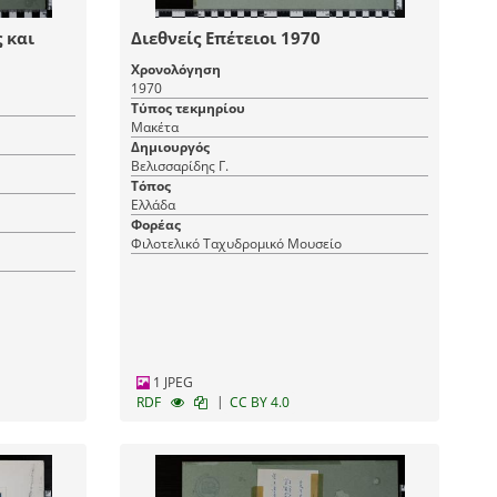
 και
Διεθνείς Επέτειοι 1970
Χρονολόγηση
1970
Τύπος τεκμηρίου
Μακέτα
Δημιουργός
Βελισσαρίδης Γ.
Τόπος
Ελλάδα
Φορέας
Φιλοτελικό Ταχυδρομικό Μουσείο
1 JPEG
|
RDF
CC BY 4.0