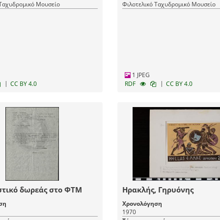
 Ταχυδρομικό Μουσείο
Φιλοτελικό Ταχυδρομικό Μουσείο
1 JPEG
|
|
CC BY 4.0
RDF
CC BY 4.0
στικό δωρεάς στο ΦΤΜ
Ηρακλής, Γηρυόνης
ση
Χρονολόγηση
1970