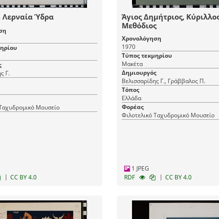
 Λερναία Ύδρα
Άγιος Δημήτριος, Κύριλλος
Μεθόδιος
ση
Χρονολόγηση
1970
μηρίου
Τύπος τεκμηρίου
Μακέτα
ς
Δημιουργός
ς Γ.
Βελισσαρίδης Γ., Γράββαλος Π.
Τόπος
Ελλάδα
Φορέας
 Ταχυδρομικό Μουσείο
Φιλοτελικό Ταχυδρομικό Μουσείο
1 JPEG
|
|
CC BY 4.0
RDF
CC BY 4.0