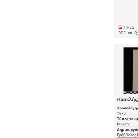
1 JPEG
RDF
Ηρακλής,
Χρονολόγη
1970
Τύπος τεκ
Μακέτα
Δημιουργό
Γράββαλος 