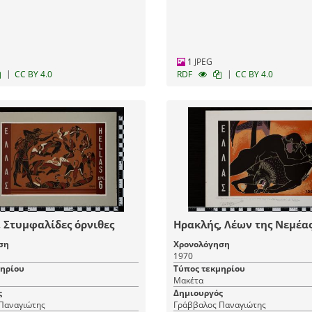
1 JPEG
|
|
CC BY 4.0
RDF
CC BY 4.0
 Στυμφαλίδες όρνιθες
Ηρακλής, Λέων της Νεμέα
ση
Χρονολόγηση
1970
μηρίου
Τύπος τεκμηρίου
Μακέτα
ς
Δημιουργός
Παναγιώτης
Γράββαλος Παναγιώτης