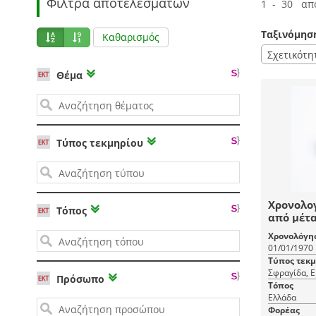
Φίλτρα αποτελεσμάτων
1 - 30 απ
Ταξινόμησ
Καθαρισμός
Σχετικότη
Θέμα
Τύπος τεκμηρίου
Χρονολο
Τόπος
από μέτα
΄70 με π
Χρονολόγη
αριθμητ
01/01/1970
Τύπος τεκ
Σφραγίδα, Ε
Πρόσωπο
Τόπος
Ελλάδα
Φορέας