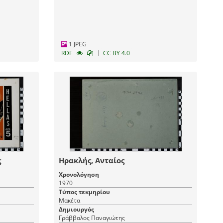
1 JPEG
|
RDF
CC BY 4.0
ς
Ηρακλής, Ανταίος
Χρονολόγηση
1970
Τύπος τεκμηρίου
Μακέτα
Δημιουργός
Γράββαλος Παναγιώτης