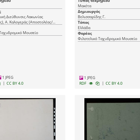
μηρίου
Τύπος τεκμηρίου
Μακέτα
ς
Δημιουργός
ική Διεύθυνσις Λακωνίας
Βελισσαρίδης Γ.
), Α. Καλογεράς (Αποστολέας/
Τόπος
Ελλάδα
 Ταχυδρομικό Μουσείο
Φορέας
Φιλοτελικό Ταχυδρομικό Μουσείο
1 JPEG
1 JPEG
|
|
CC BY 4.0
RDF
CC BY 4.0