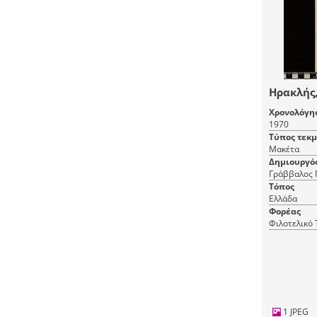
Ηρακλής
Χρονολόγη
1970
Τύπος τεκ
Μακέτα
Δημιουργό
Γράββαλος 
Τόπος
Ελλάδα
Φορέας
Φιλοτελικό
1 JPEG