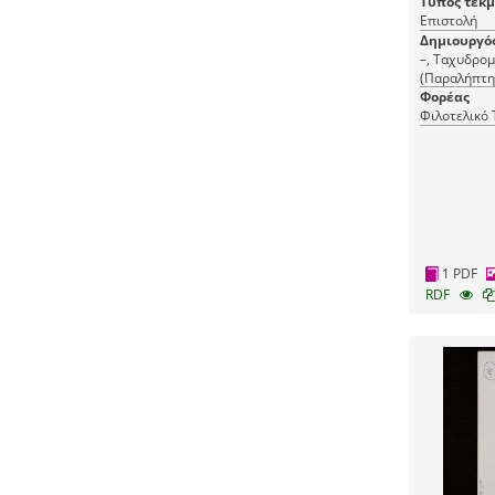
Τύπος τεκ
Επιστολή
Δημιουργό
–, Ταχυδρομ
(Παραλήπτης
εκδότης)
Φορέας
Φιλοτελικό
1 PDF
RDF