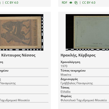
|
|
CC BY 4.0
RDF
CC BY 4.0
 Κένταυρος Νέσσος
Ηρακλής, Κέρβερος
ση
Χρονολόγηση
1970
μηρίου
Τύπος τεκμηρίου
Μακέτα
ς
Δημιουργός
Παναγιώτης
Γράββαλος Παναγιώτης
Τόπος
Ελλάδα
Φορέας
 Ταχυδρομικό Μουσείο
Φιλοτελικό Ταχυδρομικό Μουσείο