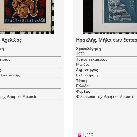
, Αχελώος
Ηρακλής, Μήλα των Εσπε
ση
Χρονολόγηση
1970
μηρίου
Τύπος τεκμηρίου
Μακέτα
ς
Δημιουργός
Παναγιώτης
Βελισσαρίδης Γ.
Τόπος
Ελλάδα
Φορέας
 Ταχυδρομικό Μουσείο
Φιλοτελικό Ταχυδρομικό Μουσείο
1 JPEG