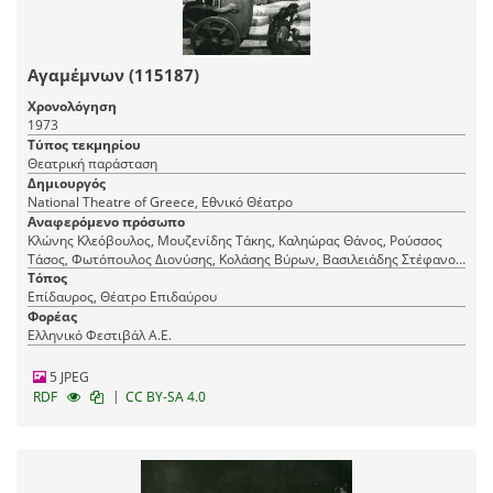
Αγαμέμνων (115187)
Χρονολόγηση
1973
Τύπος τεκμηρίου
Θεατρική παράσταση
Δημιουργός
National Theatre of Greece, Εθνικό Θέατρο
Αναφερόμενο πρόσωπο
Κλώνης Κλεόβουλος, Μουζενίδης Τάκης, Καληώρας Θάνος, Ρούσσος
Τάσος, Φωτόπουλος Διονύσης, Κολάσης Βύρων, Βασιλειάδης Στέφανος,
Βόκοβιτς Στέλιος, Βαφιάς Γρηγόρης, Γεωργίου Γιώργος, Αρώνη Μαίρη,
Τόπος
Νικολούδη Ζουζού, Κανάκης Βασίλης, Βουλαλάς Τάκης, Κυριακίδης
Επίδαυρος, Θέατρο Επιδαύρου
Στέφανος, Παναγιώτου Κάκια, Μπινιάρης Γκίκας, Δημήτριεφ Θόδωρος
Φορέας
Ελληνικό Φεστιβάλ Α.Ε.
5 JPEG
|
RDF
CC BY-SA 4.0