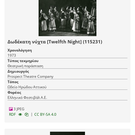
Δωδέκατη νύχτα [Twelfth Night] (115231)
Χρονολόγηση
1973
Τύπος τεκμηρίου
Θεατρική παράσταση
Δημιουργός
Prospect Theatre Company
Τόπος
Ωδείο Ηρώδου Αττικού
Φορέας
Ελληνικό Φεστιβάλ Α.Ε.
3 JPEG
|
RDF
CC BY-SA 4.0