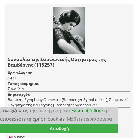
Συναυλία της Συμφωνικής Ορχήστρας της
Βαμβέργης (115257)
Χρονολόγηση
1973
Τύπος τεκμηρίου
Συναυλία
Δημιουργός
Bamberg Symphony Orchestra [Bamberger Symphoniker], Συμφωνική
Ορχήστρα της Βαμβέργης [Bamberger Symphoniker]
Τόπος
Συνεχίζοντας την περιήγηση στο
SearchCulture
.gr
,
Ωδείο Ηρώδου Αττικού
αποδέχεστε τη χρήση cookies
Μάθετε περισσότερα
Φορέας
Ελληνικό Φεστιβάλ Α.Ε.
Αποδοχή
2 JPEG