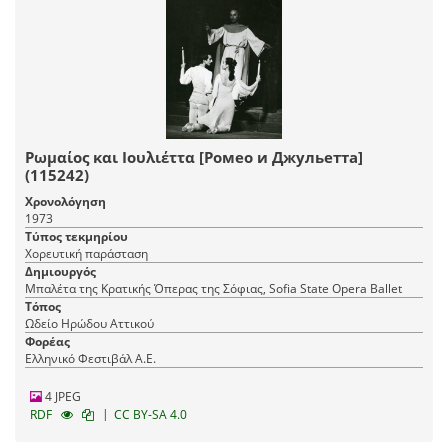
Ρωμαίος και Ιουλιέττα [Ромео и Джульетта]
(115242)
Χρονολόγηση
1973
Τύπος τεκμηρίου
Χορευτική παράσταση
Δημιουργός
Μπαλέτα της Κρατικής Όπερας της Σόφιας, Sofia State Opera Ballet
Τόπος
Ωδείο Ηρώδου Αττικού
Φορέας
Ελληνικό Φεστιβάλ Α.Ε.
4 JPEG
|
RDF
CC BY-SA 4.0