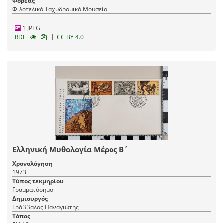
Φορέας
Φιλοτελικό Ταχυδρομικό Μουσείο
1 JPEG
|
RDF
CC BY 4.0
Ελληνική Μυθολογία Μέρος Β΄
Χρονολόγηση
1973
Τύπος τεκμηρίου
Γραμματόσημο
Δημιουργός
Γράββαλος Παναγιώτης
Τόπος