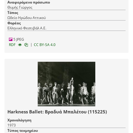
Αναφερόμενο πρόσωπο
Θυμής Γιώργος
Τόπος
Ωδείο Ηρώδου Αττικού
Φορέας
Ελληνικό Φεστιβάλ Α.Ε.
5 JPEG
|
RDF
CC BY-SA 4.0
Harkness Ballet: Βραδυά Μπαλέτου (115225)
Χρονολόγηση
1973
Τύπος τεκμηρίου