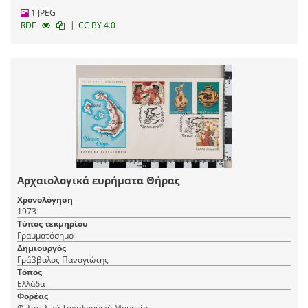
1 JPEG
|
RDF
CC BY 4.0
Αρχαιολογικά ευρήματα Θήρας
Χρονολόγηση
1973
Τύπος τεκμηρίου
Γραμματόσημο
Δημιουργός
Γράββαλος Παναγιώτης
Τόπος
Ελλάδα
Φορέας
Φιλοτελικό Ταχυδρομικό Μουσείο