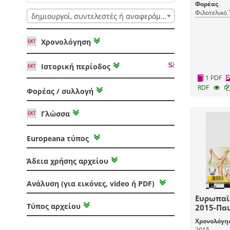
Διευθυντής 
Φορέας
Φιλοτελικό
δημιουργοί, συντελεστές ή αναφερόμενοι
Χρονολόγηση
Ιστορική περίοδος
1 PDF
RDF
Φορέας / συλλογή
Γλώσσα
Europeana τύπος
Άδεια χρήσης αρχείου
Ανάλυση (για εικόνες, video ή PDF)
Ευρωπαϊ
Τύπος αρχείου
2015-Παι
Χρονολόγη
2015