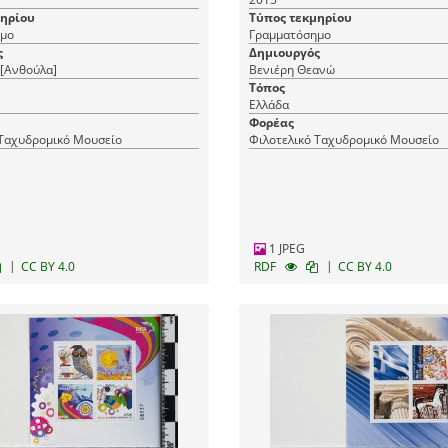
μηρίου
Τύπος τεκμηρίου
μο
Γραμματόσημο
ς
Δημιουργός
 [Ανθούλα]
Βενιέρη Θεανώ
Τόπος
Ελλάδα
Φορέας
 Ταχυδρομικό Μουσείο
Φιλοτελικό Ταχυδρομικό Μουσείο
1 JPEG
|
|
CC BY 4.0
RDF
CC BY 4.0