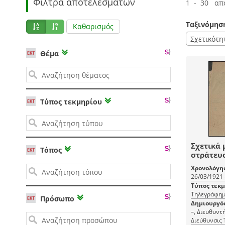
Φίλτρα αποτελεσμάτων
1 - 30 απ
Ταξινόμησ
Καθαρισμός
Σχετικότη
Θέμα
Τύπος τεκμηρίου
Σχετικά 
Τόπος
στράτευ
υπαλλή
Χρονολόγη
26/03/1921 
Τύπος τεκ
Τηλεγράφη
Πρόσωπο
Δημιουργό
–, Διευθυντ
Διεύθυνσις 