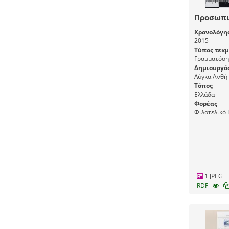
Προσωπι
Χρονολόγη
2015
Τύπος τεκ
Γραμματόση
Δημιουργό
Λύγκα Ανθή
Τόπος
Ελλάδα
Φορέας
Φιλοτελικό
1 JPEG
RDF