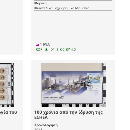
ς
Φορέας
Φιλοτελικό Ταχυδρομικό Μουσείο
1 JPEG
|
RDF
CC BY 4.0
ργία του
100 χρόνια από την ίδρυση της
ΕΣΗΕΑ
Χρονολόγηση
2015