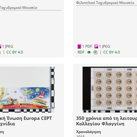
(Αποστολέας/εκδότης)
γραμματέας, Αλ. Παπαλεξίου, ιατρό
Φιλοτελικό Ταχυδρομικό Μουσείο
 Ταχυδρομικό Μουσείο
1 JPEG
1 PDF
1 JPEG
|
|
CC BY 4.0
RDF
CC BY 4.0
κή Ένωση Europa CEPT
350 χρόνια από τη λειτου
χνίδια
Κολλεγίου Φλαγγίνη
ση
Χρονολόγηση
2015