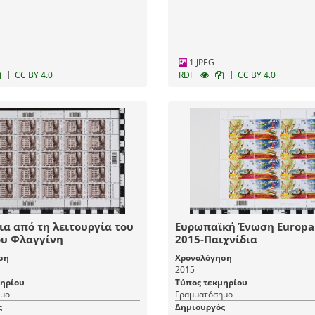
1 JPEG
|
|
CC BY 4.0
RDF
CC BY 4.0
ια από τη λειτουργία του
Ευρωπαϊκή Ένωση Europa
ου Φλαγγίνη
2015-Παιχνίδια
ση
Χρονολόγηση
2015
μηρίου
Τύπος τεκμηρίου
μο
Γραμματόσημο
ς
Δημιουργός