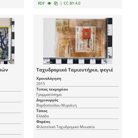
|
RDF
CC BY 4.0
μών
Ταχυδρομικό Ταμιευτήριο, φεγιέ
Χρονολόγηση
2015
Τύπος τεκμηρίου
Γραμματόσημο
Δημιουργός
Βαρδοπούλου Μυρσίνη
Τόπος
Ελλάδα
Φορέας
Φιλοτελικό Ταχυδρομικό Μουσείο