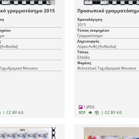
κό γραμματόσημο 2015
Προσωπικό γραμματόσημ
ση
Χρονολόγηση
2015
μηρίου
Τύπος τεκμηρίου
μο
Γραμματόσημο
ς
Δημιουργός
 [Ανθούλα]
Λύγκα Ανθή [Ανθούλα]
Τόπος
Ελλάδα
Φορέας
 Ταχυδρομικό Μουσείο
Φιλοτελικό Ταχυδρομικό Μουσείο
1 JPEG
|
|
CC BY 4.0
RDF
CC BY 4.0