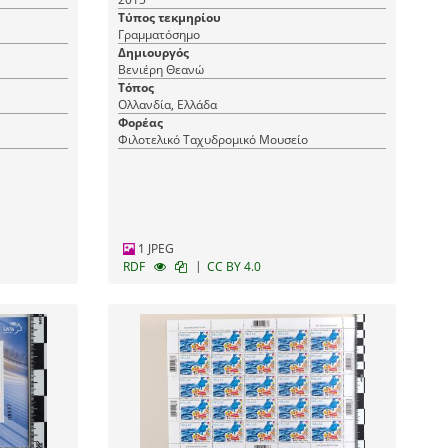
Τύπος τεκμηρίου
Γραμματόσημο
Δημιουργός
Βενιέρη Θεανώ
Τόπος
Ολλανδία, Ελλάδα
Φορέας
Φιλοτελικό Ταχυδρομικό Μουσείο
1 JPEG
|
RDF
CC BY 4.0