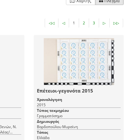
Χάρτης
Πλέγμα
◁◁
◁
1
2
3
▷
▷▷
Επέτειοι-γεγονότα 2015
Χρονολόγηση
2015
Τύπος τεκμηρίου
Γραμματόσημο
Δημιουργός
βενών, Ν.
Βαρδοπούλου Μυρσίνη
λέας/
Τόπος
Ελλάδα