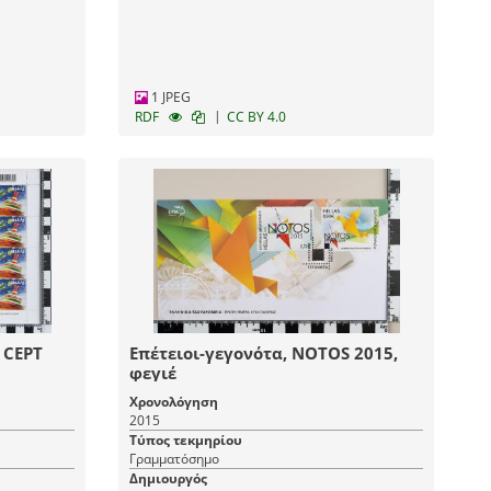
1 JPEG
|
RDF
CC BY 4.0
 CEPT
Επέτειοι-γεγονότα, NOTOS 2015,
φεγιέ
Χρονολόγηση
2015
Τύπος τεκμηρίου
Γραμματόσημο
Δημιουργός