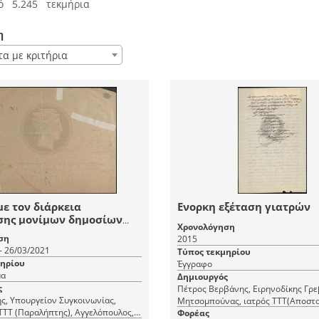
ό 5.245 τεκμήρια
η
τα με κριτήρια
με τον διάρκεια
Ενορκη εξέταση γιατρών
σης μονίμων δημοσίων
Χρονολόγηση
λων
ση
2015
- 26/03/2021
Τύπος τεκμηρίου
μηρίου
Έγγραφο
μα
Δημιουργός
ς
Πέτρος Βερβάνης, Ειρηνοδίκης Γρε
ής, Υπουργείον Συγκοινωνίας,
Μητσομπούνας, ιατρός ΤΤΤ(Αποστο
ΤΤΤ (Παραλήπτης), Αγγελόπουλος,
εκδότης), – (Παραλήπτης), Λ. Χαρίσης,
Φορέας