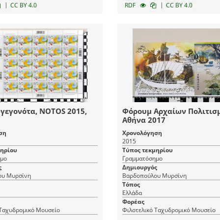
|
|
CC BY 4.0
RDF
CC BY 4.0
-γεγονότα, NOTOS 2015,
Φόρουμ Αρχαίων Πολιτισ
Αθήνα 2017
ση
Χρονολόγηση
2015
μηρίου
Τύπος τεκμηρίου
μο
Γραμματόσημο
ς
Δημιουργός
ου Μυρσίνη
Βαρδοπούλου Μυρσίνη
Τόπος
Ελλάδα
Φορέας
 Ταχυδρομικό Μουσείο
Φιλοτελικό Ταχυδρομικό Μουσείο