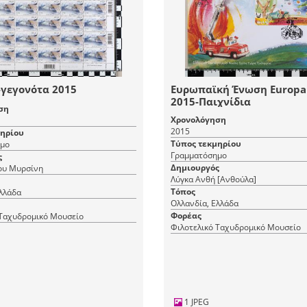
-γεγονότα 2015
Ευρωπαϊκή Ένωση Europa
2015-Παιχνίδια
ση
Χρονολόγηση
2015
μηρίου
Τύπος τεκμηρίου
μο
Γραμματόσημο
ς
Δημιουργός
ου Μυρσίνη
Λύγκα Ανθή [Ανθούλα]
Τόπος
λλάδα
Ολλανδία, Ελλάδα
Φορέας
 Ταχυδρομικό Μουσείο
Φιλοτελικό Ταχυδρομικό Μουσείο
1 JPEG