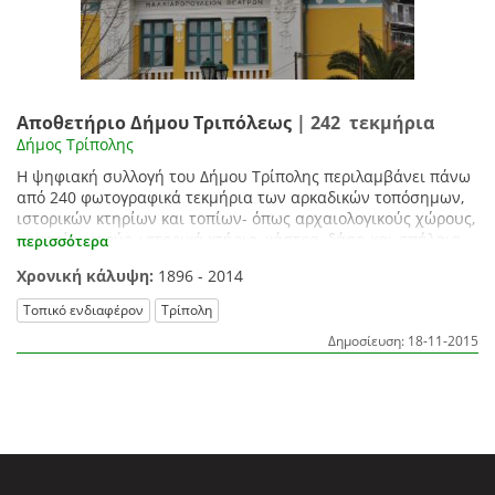
Αποθετήριο Δήμου Τριπόλεως
| 242 τεκμήρια
Δήμος Τρίπολης
Η ψηφιακή συλλογή του Δήμου Τρίπολης περιλαμβάνει πάνω
από 240 φωτογραφικά τεκμήρια των αρκαδικών τοπόσημων,
ιστορικών κτηρίων και τοπίων- όπως αρχαιολογικούς χώρους,
μουσεία, ναούς, ιστορικά κτήρια, κάστρα, δάση και σπήλαια.
περισσότερα
Χρονική κάλυψη:
1896 - 2014
Τοπικό ενδιαφέρον
Τρίπολη
Δημοσίευση: 18-11-2015