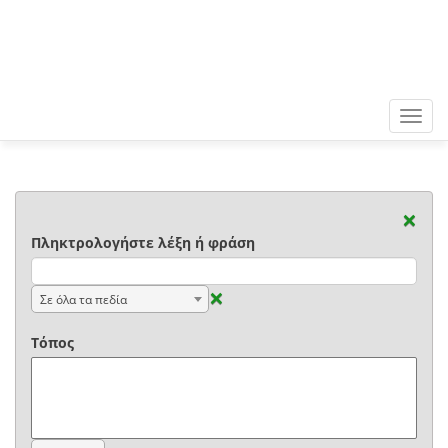
Toggl
navig
×
Πληκτρολογήστε λέξη ή φράση
×
Σε όλα τα πεδία
Τόπος