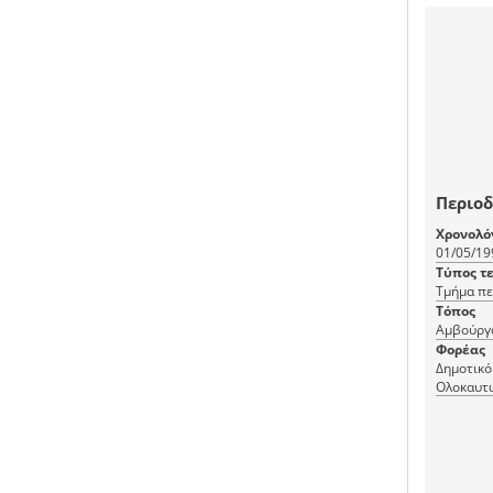
Περιοδ
Χρονολό
01/05/19
Τύπος τ
Τμήμα πε
Τόπος
Αμβούργ
Φορέας
Δημοτικό
Ολοκαυτ