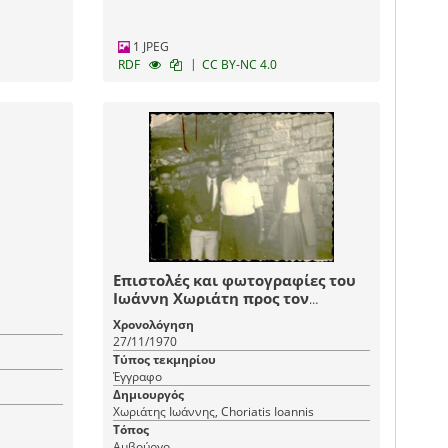
1 JPEG
|
RDF
CC BY-NC 4.0
Επιστολές και φωτογραφίες του
Ιωάννη Χωριάτη προς τον
Γεώργιο Μυλωνά
Χρονολόγηση
27/11/1970
Τύπος τεκμηρίου
Έγγραφο
Δημιουργός
Χωριάτης Ιωάννης, Choriatis Ioannis
Τόπος
Αμβούργο