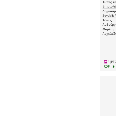
Τύπος τ
Επιστολή
Δημιουρ
Sevdalis 
Τόπος
Αμβούργ
Φορέας
Αρχεία Σ
3 JPE
RDF