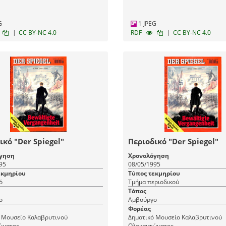
G
1 JPEG
|
|
CC BY-NC 4.0
RDF
CC BY-NC 4.0
ικό "Der Spiegel"
Περιοδικό "Der Spiegel"
γηση
Χρονολόγηση
95
08/05/1995
εκμηρίου
Τύπος τεκμηρίου
ό
Τμήμα περιοδικού
Τόπος
ο
Αμβούργο
Φορέας
 Μουσείο Καλαβρυτινού
Δημοτικό Μουσείο Καλαβρυτινού
ώματος
Ολοκαυτώματος