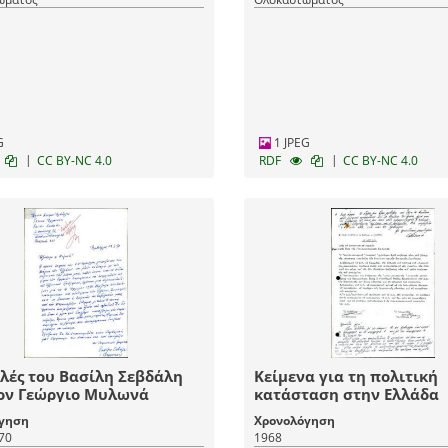
G
1 JPEG
|
|
CC BY-NC 4.0
RDF
CC BY-NC 4.0
λές του Βασίλη Σεβδάλη
Κείμενα για τη πολιτική
ον Γεώργιο Μυλωνά
κατάσταση στην Ελλάδα
γηση
Χρονολόγηση
70
1968