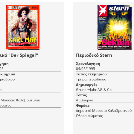
ικό "Der Spiegel"
Περιοδικό Stern
γηση
Χρονολόγηση
95
04/05/1995
εκμηρίου
Τύπος τεκμηρίου
ριοδικού
Τμήμα περιοδικού
Δημιουργός
ο
Gruner+Jahr AG & Co
Τόπος
 Μουσείο Καλαβρυτινού
Αμβούργο
ώματος
Φορέας
Δημοτικό Μουσείο Καλαβρυτινού
Ολοκαυτώματος