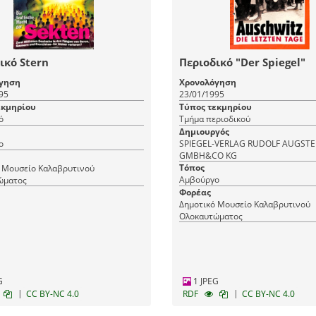
ικό Stern
Περιοδικό "Der Spiegel"
γηση
Χρονολόγηση
95
23/01/1995
εκμηρίου
Τύπος τεκμηρίου
ό
Τμήμα περιοδικού
Δημιουργός
ο
SPIEGEL-VERLAG RUDOLF AUGSTE
GMBH&CO KG
Τόπος
 Μουσείο Καλαβρυτινού
Αμβούργο
ώματος
Φορέας
Δημοτικό Μουσείο Καλαβρυτινού
Ολοκαυτώματος
G
1 JPEG
|
|
CC BY-NC 4.0
RDF
CC BY-NC 4.0