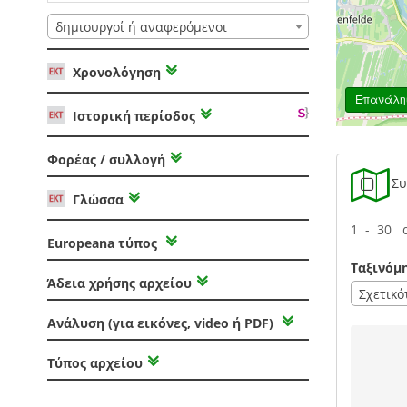
δημιουργοί ή αναφερόμενοι
Χρονολόγηση
Επανάληψ
Ιστορική περίοδος
Φορέας / συλλογή
Συν
Γλώσσα
1 - 30 
Europeana τύπος
Ταξινόμ
Άδεια χρήσης αρχείου
Σχετικό
Ανάλυση (για εικόνες, video ή PDF)
Τύπος αρχείου