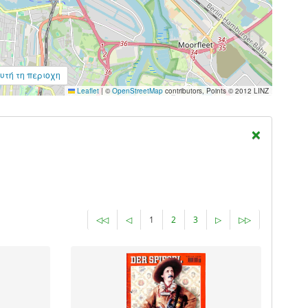
υτή τη περιοχη
Leaflet
|
©
OpenStreetMap
contributors, Points © 2012 LINZ
×
◁◁
◁
1
2
3
▷
▷▷