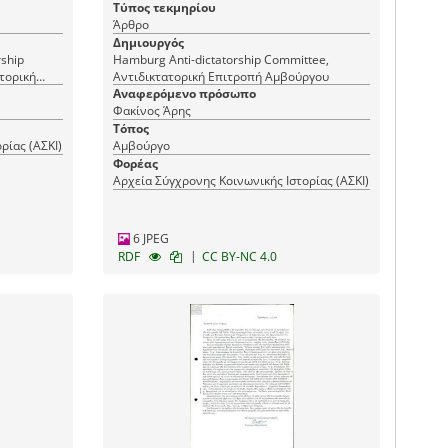
Τύπος τεκμηρίου
Άρθρο
Δημιουργός
rship
Hamburg Anti-dictatorship Committee,
ατορική
Αντιδικτατορική Επιτροπή Αμβούργου
Αναφερόμενο πρόσωπο
Φακίνος Άρης
Τόπος
ρίας (ΑΣΚΙ)
Αμβούργο
Φορέας
Αρχεία Σύγχρονης Κοινωνικής Ιστορίας (ΑΣΚΙ)
6 JPEG
|
RDF
CC BY-NC 4.0