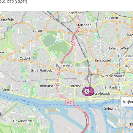
ια στο χάρτη
5
Αμβο