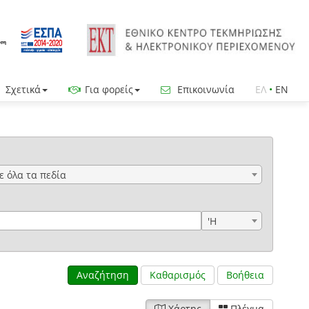
Σχετικά
Για φορείς
Επικοινωνία
ΕΛ
•
EN
ε όλα τα πεδία
'Η
Αναζήτηση
Καθαρισμός
Βοήθεια
Χάρτης
Πλέγμα