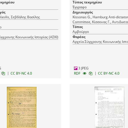
εκμηρίου
Τύπος τεκμηρίου
Έγγραφο
γός
Δημιουργός
Vasilis, Σεβδάλης Βασίλης
Kissonas G., Hamburg Anti-dictato
Committee, Κίσσονας Γ., Αντιδικτ
Επιτροπή Αμβούργου
Τόπος
ο
Αμβούργο
Φορέας
ύγχρονης Κοινωνικής Ιστορίας (ΑΣΚΙ)
Αρχεία Σύγχρονης Κοινωνικής Ιστο
G
3 JPEG
|
|
CC BY-NC 4.0
RDF
CC BY-NC 4.0