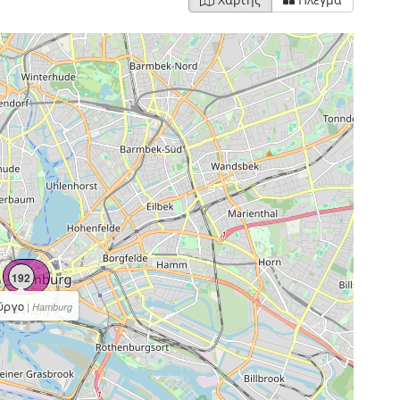
192
ύργο
| Hamburg