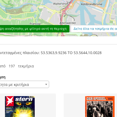
η αναζήτησης με φίλτρο αυτή τη περιοχη
Δείτε όλα τα τεκμήρια σε α
τεταγμένες πλαισίου: 53.5363,9.9236 TO 53.5644,10.0028
από 197 τεκμήρια
ηση
τητα με κριτήρια