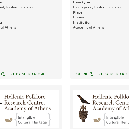
e
Item type
nd, Folklore field card
Folk Legend, Folklore field card
Place
Florina
on
Institution
of Athens
Academy of Athens
|
|
CC BY-NC-ND 4.0 GR
RDF
CC BY-NC-ND 4.0 