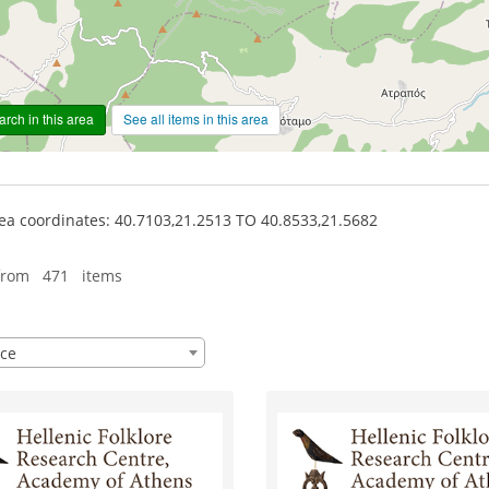
rch in this area
See all items in this area
a coordinates: 40.7103,21.2513 TO 40.8533,21.5682
from 471 items
ce