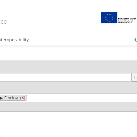
teroperability
I
 Florina )
1