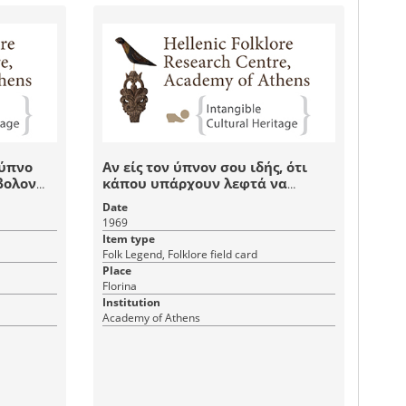
 ύπνο
Αν είς τον ύπνον σου ιδής, ότι
βολον
κάπου υπάρχουν λεφτά να
κλησίας
σηκωθής και να πάς αμίλητος
Date
τά
στον τόπον, που είδες να ειπής
1969
εκεί ‘’καλημέρα’’ και θα τα εύρης
Item type
αμέσως, αλλοιώς αν το
Folk Legend, Folklore field card
μαρτυρήση σε κάποιον, θα τα
Place
εύρης όλα κάρβουνα.
Florina
Institution
Academy of Athens