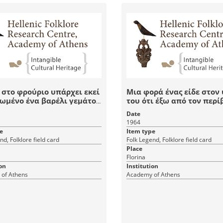
στο φρούριο υπάρχει εκεί
Μια φορά ένας είδε στον
ωμένο ένα βαρέλι γεμάτο
του ότι έξω από τον περί
σάφι και το φυλάει ένα
του νεκροταφείου της εκ
Date
ιο φίδι
μας υπάρχουν πολλά λεφ
1964
e
Item type
nd, Folklore field card
Folk Legend, Folklore field card
Place
Florina
on
Institution
of Athens
Academy of Athens