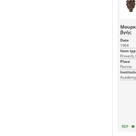
Μουρκά
βγής
Date
1964
Item typ
Proverb, 
Place
Florina
Instituti
Academy 
RDF