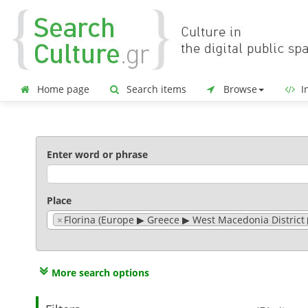
Home page
Search items
Browse
In
Enter word or phrase
Place
×
Florina (Europe ▶ Greece ▶ West Macedonia District ▶
More search options