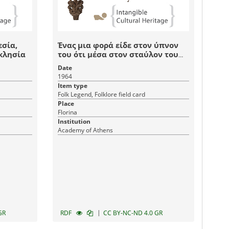
εσία,
Ένας μια φορά είδε στον ύπνον
κλησία
του ότι μέσα στον σταύλον του
σπιτιού του ήταν κρυμμένος
Date
θησαυρός
1964
Item type
Folk Legend, Folklore field card
Place
Florina
Institution
Academy of Athens
|
GR
RDF
CC BY-NC-ND 4.0 GR