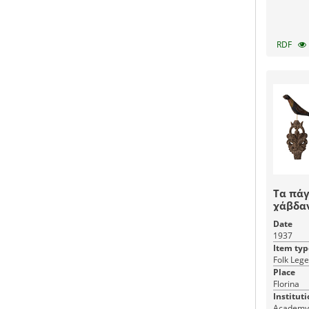
RDF
Τα πάγ
χάβδαν
φωτιά 
Date
σάνταλ
1937
χεριών
Item typ
Folk Lege
Place
Florina
Instituti
Academy 