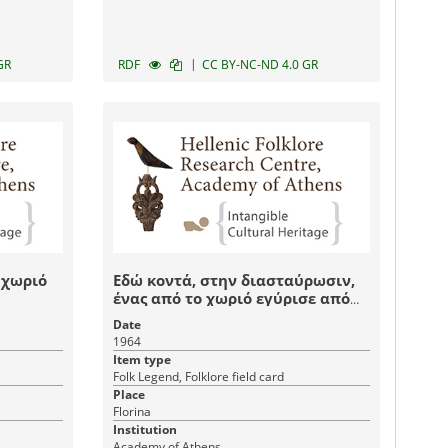
|
GR
RDF
CC BY-NC-ND 4.0 GR
 χωριό
Εδώ κοντά, στην διασταύρωσιν,
ένας από το χωριό εγύρισε από
την πόλιν Σάββατον βράδυ, όπου
Date
είχε πάει να πουλήση τα φρούτα
1964
του
Item type
Folk Legend, Folklore field card
Place
Florina
Institution
Academy of Athens