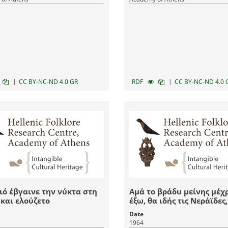
|
|
CC BY-NC-ND 4.0 GR
RDF
CC BY-NC-ND 4.0 
ιό έβγαινε την νύκτα στη
Αμά το βράδυ μείνης μέχ
και ελούζετο
έξω, θα ιδής τις Νεράϊδες
βγαίνουν μέσα από τα
Date
καταπράσινα πυκνά δάσ
1964