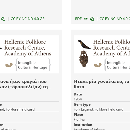
|
|
CC BY-NC-ND 4.0 GR
RDF
CC BY-NC-ND 4.0 
ανα ήταν τραγιά που
Ήτανε μία γυναίκα εις το
αν (=δρασκέλιζαν) τη
Κότα
και φαίνονταν'' τα
Date
α και τα μάνταλα''(=ίχνη
1964
 και ποδιών)
e
Item type
nd, Folklore field card
Folk Legend, Folklore field card
Place
Florina
on
Institution
of Athens
Academy of Athens