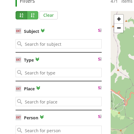
Filters
471 items 
Clear
+
−
Subject
Type
Place
Person