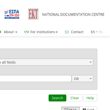
About
For institutions
Contact
ΕΛ
•
ΕΝ
n all fields
OR
Search
Clear
Help
Map
Grid