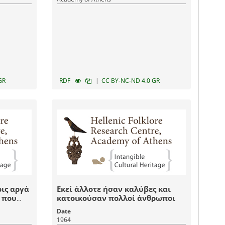
|
GR
RDF
CC BY-NC-ND 4.0 GR
ρις αργά
Εκεί άλλοτε ήσαν καλύβες και
, που
κατοικούσαν πολλοί άνθρωποι
Date
η
1964