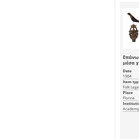
Επάνω 
μέσα χ
με χρυ
Date
τεράστ
1964
Item typ
Folk Lege
Place
Florina
Instituti
Academy 