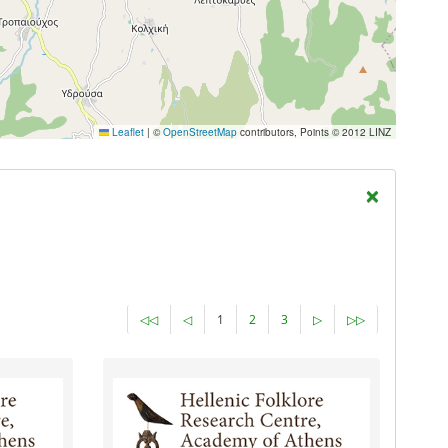
Leaflet
|
©
OpenStreetMap
contributors, Points © 2012 LINZ
×
◁◁
◁
1
2
3
▷
▷▷