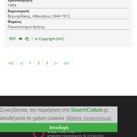
Χρονολόγηση
1909
Δημιουργός
Βερναρδάκης, Αθανάσιος,1844-1912.
Φορέας
Πανεπιστήμιο Κρήτης
|
RDF
In Copyright (InC)
◁◁
◁
1
2
3
▷
▷▷
Συνεχίζοντας την περιήγηση στο
SearchCulture
.gr
,
αποδέχεστε τη χρήση cookies
Μάθετε περισσότερα
Αποδοχή