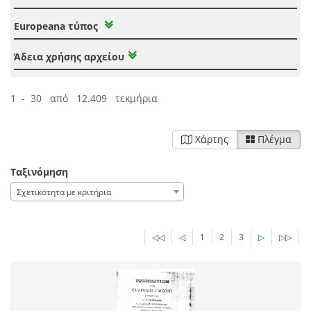
Europeana τύπος
Άδεια χρήσης αρχείου
1 - 30 από 12.409 τεκμήρια
Χάρτης
Πλέγμα
Ταξινόμηση
Σχετικότητα με κριτήρια
◁◁
◁
1
2
3
▷
▷▷