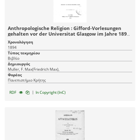
Anthropologische Religion : Gifford-Vorlesungen
gehalten vor der Universitat Glasgow im Jahre 1891
/ von F. Max Muller. Aus dem Englischen ubersetzt
Χρονολόγηση
von Dr. Moritz Winternitz.
1894
Τύπος τεκμηρίου
Βιβλίο
Δημιουργός
Muller, F. Max(Friedrich Max),
Φορέας
Πανεπιστήμιο Κρήτης
|
RDF
In Copyright (InC)