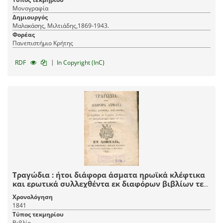
Μονογραφία
Δημιουργός
Μαλακάσης, Μιλτιάδης,1869-1943.
Φορέας
Πανεπιστήμιο Κρήτης
|
RDF
In Copyright (InC)
Τραγώδια : ήτοι διάφορα άσματα ηρωϊκά κλέφτικα
και ερωτικά συλλεχθέντα εκ διαφόρων βιβλίων τε
και αντιγράφων προς τέρψιν και διασκέδασιν των
Χρονολόγηση
ανθρώπων.
1841
Τύπος τεκμηρίου
Βιβλίο