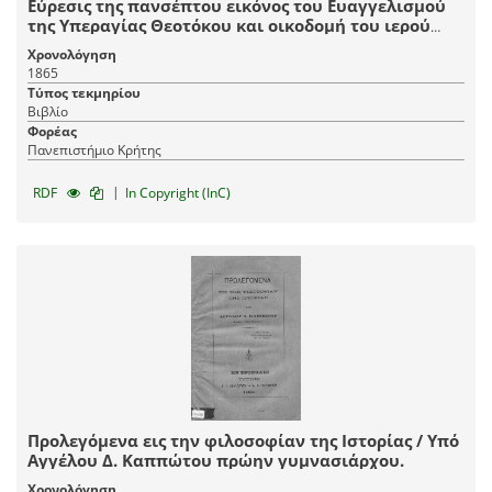
Εύρεσις της πανσέπτου εικόνος του Ευαγγελισμού
της Υπεραγίας Θεοτόκου και οικοδομή του ιερού
ναού της Ευαγγελιστρίας εις την νήσον Τήνον.
Χρονολόγηση
1865
Τύπος τεκμηρίου
Βιβλίο
Φορέας
Πανεπιστήμιο Κρήτης
|
RDF
In Copyright (InC)
Προλεγόμενα εις την φιλοσοφίαν της Ιστορίας / Υπό
Αγγέλου Δ. Καππώτου πρώην γυμνασιάρχου.
Χρονολόγηση