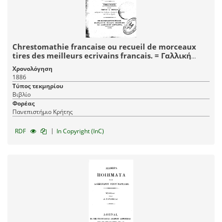
Chrestomathie francaise ou recueil de morceaux
tires des meilleurs ecrivains francais. = Γαλλική
χρηστομάθεια ήτοι απάνθισμα εκ δοκιμωτ. Γαλλ.
Χρονολόγηση
συγγραφέων μετά σημειώσεων βιογραφικών,
1886
ιστορικών, γεωγραφικών και γλωσσικών.
Τύπος τεκμηρίου
Βιβλίο
Φορέας
Πανεπιστήμιο Κρήτης
|
RDF
In Copyright (InC)