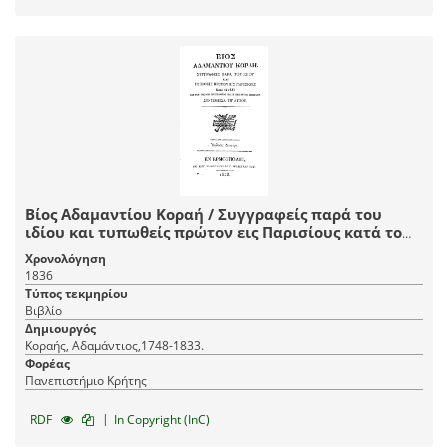
Βίος Αδαμαντίου Κοραή / Συγγραφείς παρά του
ιδίου και τυπωθείς πρώτον εις Παρισίους κατά το
1833 εις τον οποίον προστίθεται και η επιτάφιος
Χρονολόγηση
επιγραφή συντεθείσα υπ' αυτού.
1836
Τύπος τεκμηρίου
Βιβλίο
Δημιουργός
Κοραής, Αδαμάντιος,1748-1833.
Φορέας
Πανεπιστήμιο Κρήτης
|
RDF
In Copyright (InC)