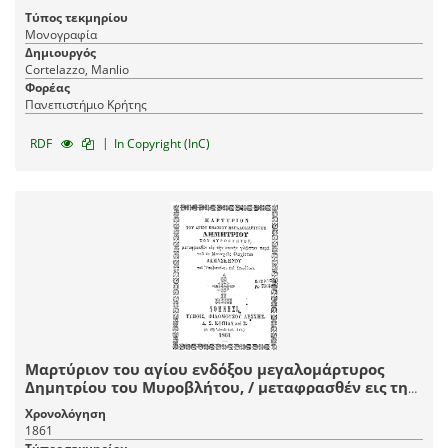
Τύπος τεκμηρίου
Μονογραφία
Δημιουργός
Cortelazzo, Manlio
Φορέας
Πανεπιστήμιο Κρήτης
|
RDF
In Copyright (InC)
Μαρτύριον του αγίου ενδόξου μεγαλομάρτυρος
Δημητρίου του Μυροβλήτου, / μεταφρασθέν εις την
κοινήν γλώτταν παρά του εν Μοναχοίς ελαχίστου
Χρονολόγηση
Δαμασκηνού του Υποδιακόνου και Στουδίτου.
1861