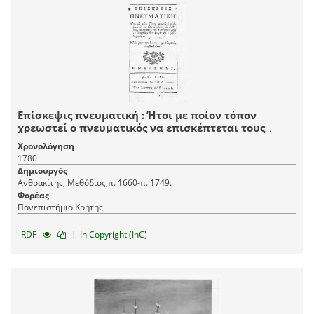
Επίσκεψις πνευματική : Ήτοι με ποίον τόπον
χρεωστεί ο πνευματικός να επισκέπτεται τους
ασθενείς, να εξετάζη την συνείδησιν, και να
Χρονολόγηση
διορθώνη τας ψυχάς των εξομολογουμένων.
1780
Δημιουργός
Ανθρακίτης, Μεθόδιος,π. 1660-π. 1749.
Φορέας
Πανεπιστήμιο Κρήτης
|
RDF
In Copyright (InC)