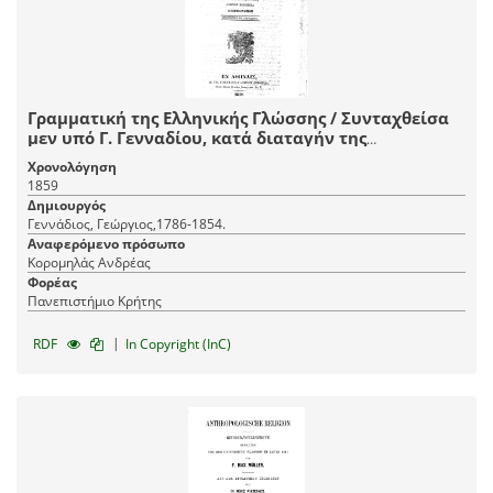
Γραμματική της Ελληνικής Γλώσσης / Συνταχθείσα
μεν υπό Γ. Γενναδίου, κατά διαταγήν της
κυβερνήσεως προς χρήσιν των Ελληνικών Σχολείων
Χρονολόγηση
του Κράτους. Εκδοείσα δε το τέταρτον δαπάνη
1859
Ανδρέου Κορομηλά στερεοτύπως επηυξημένη και
Δημιουργός
διωρθωμένη.
Γεννάδιος, Γεώργιος,1786-1854.
Αναφερόμενο πρόσωπο
Κορομηλάς Ανδρέας
Φορέας
Πανεπιστήμιο Κρήτης
|
RDF
In Copyright (InC)