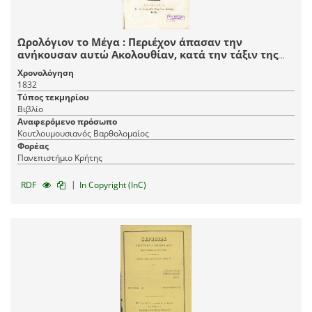
Ωρολόγιον το Μέγα : Περιέχον άπασαν την
ανήκουσαν αυτώ Ακολουθίαν, κατά την τάξιν της
Ανατολικής του Χριστού Εκκλησίας, και εξαιρέτως
Χρονολόγηση
των υποκειμένων αυτή ευαγών Μοναστηρίων, /
1832
Διορθωθέν και εις τρία μέρη διαιρεθέν υπό
Τύπος τεκμηρίου
Βαρθολομαίου Κουτλουμουσιανού του Ιμβρίου υφ΄
Βιβλίο
ου περιεγράφη σαφέστερον και περιστατικώτερον
Αναφερόμενο πρόσωπο
η ιστορία πολλών του Μηνολογίου εορτών, και νυν
Κουτλουμουσιανός Βαρθολομαίος
πρώτον τύποις εξεδόθη.
Φορέας
Πανεπιστήμιο Κρήτης
|
RDF
In Copyright (InC)