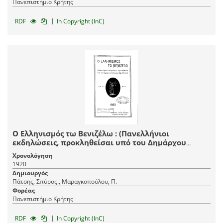
Πανεπιστήμιο Κρήτης
|
RDF
In Copyright (InC)
Ο Ελληνισμός τω Βενιζέλω : (Πανελλήνιοι
εκδηλώσεις, προκληθείσαι υπό του Δημάρχου
Αθηναίων Σπ. Πάτση.) / επιμελεία Π.
Χρονολόγηση
Μαραγκοπούλου.
1920
Δημιουργός
Πάτσης, Σπύρος., Μαραγκοπούλου, Π.
Φορέας
Πανεπιστήμιο Κρήτης
|
RDF
In Copyright (InC)