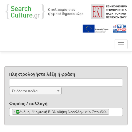
Toggl
navig
Πληκτρολογήστε λέξη ή φράση
Σε όλα τα πεδία
Φορέας / συλλογή
×
Ανέμη - Ψηφιακή Βιβλιοθήκη Νεοελληνικών Σπουδών