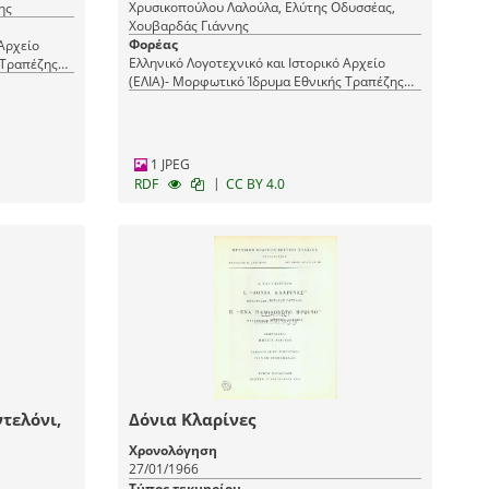
Χρυσικοπούλου Λαλούλα, Ελύτης Οδυσσέας,
ης
Χουβαρδάς Γιάννης
Φορέας
 Αρχείο
Ελληνικό Λογοτεχνικό και Ιστορικό Αρχείο
 Τραπέζης
(ΕΛΙΑ)- Μορφωτικό Ίδρυμα Εθνικής Τραπέζης
(ΜΙΕΤ)
1 JPEG
|
RDF
CC BY 4.0
ντελόνι,
Δόνια Κλαρίνες
Χρονολόγηση
27/01/1966
Τύπος τεκμηρίου