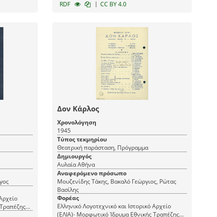
|
RDF
CC BY 4.0
Δον Κάρλος
Χρονολόγηση
1945
Τύπος τεκμηρίου
Θεατρική παράσταση, Πρόγραμμα
Δημιουργός
Αυλαία Αθήνα
Αναφερόμενο πρόσωπο
γος
Μουζενίδης Τάκης, Βακαλό Γεώργιος, Ρώτας
Βασίλης
Φορέας
 Αρχείο
Ελληνικό Λογοτεχνικό και Ιστορικό Αρχείο
 Τραπέζης
(ΕΛΙΑ)- Μορφωτικό Ίδρυμα Εθνικής Τραπέζης