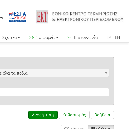
Σχετικά
Για φορείς
Επικοινωνία
ΕΛ
•
EN
ε όλα τα πεδία
Αναζήτηση
Καθαρισμός
Βοήθεια
Χάρτης
Πλέγμα