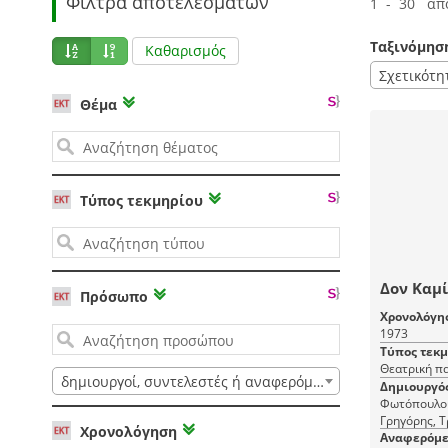
Φίλτρα αποτελεσμάτων
1 - 30 απ
Ταξινόμησ
Καθαρισμός
Σχετικότη
Θέμα
Τύπος τεκμηρίου
Δον Καμ
Πρόσωπο
Χρονολόγη
1973
Τύπος τεκ
Θεατρική π
δημιουργοί, συντελεστές ή αναφερόμενοι
Δημιουργό
Φωτόπουλου Μίμη Αθήν
Γρηγόρης, Τ
Χρονολόγηση
Αναφερόμε