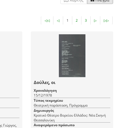
◁◁
◁
1
2
3
▷
▷▷
Δούλες, οι
Χρονολόγηση
15/12/1978
Τύπος τεκμηρίου
Θεατρική παράσταση, Πρόγραμμα
Δημιουργός
Κρατικό Θέατρο Βορείου Ελλάδος: Νέα Σκηνή
Θεσσαλονίκη
Αναφερόμενο πρόσωπο
ς Γιώργος,