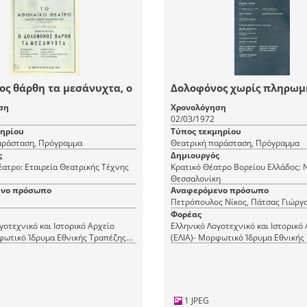
ς θάρθη τα μεσάνυχτα, ο
Δολοφόνος χωρίς πληρωμ
ση
Χρονολόγηση
02/03/1972
μηρίου
Τύπος τεκμηρίου
αράσταση, Πρόγραμμα
Θεατρική παράσταση, Πρόγραμμα
ς
Δημιουργός
ατρο: Εταιρεία Θεατρικής Τέχνης
Κρατικό Θέατρο Βορείου Ελλάδος: 
Θεσσαλονίκη
νο πρόσωπο
Αναφερόμενο πρόσωπο
Πετρόπουλος Νίκος, Πάτσας Γιώργ
Φορέας
γοτεχνικό και Ιστορικό Αρχείο
Ελληνικό Λογοτεχνικό και Ιστορικό
φωτικό Ίδρυμα Εθνικής Τραπέζης
(ΕΛΙΑ)- Μορφωτικό Ίδρυμα Εθνικής
(ΜΙΕΤ)
1 JPEG