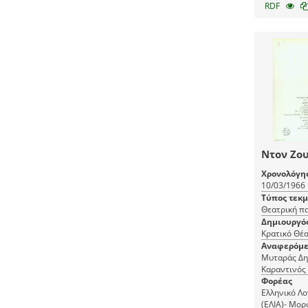
RDF
Ντον Ζο
Χρονολόγη
10/03/1966
Τύπος τεκ
Θεατρική π
Δημιουργό
Αναφερόμε
Μυταράς Δη
Καραντινός
Φορέας
Ελληνικό Λο
(ΕΛΙΑ)- Μορ