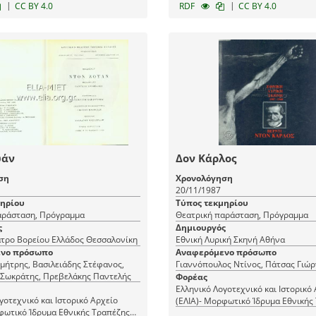
|
|
CC BY 4.0
RDF
CC BY 4.0
υάν
Δον Κάρλος
ση
Χρονολόγηση
20/11/1987
μηρίου
Τύπος τεκμηρίου
αράσταση, Πρόγραμμα
Θεατρική παράσταση, Πρόγραμμα
ς
Δημιουργός
Κρατικό Θέατρο Βορείου Ελλάδος Θεσσαλονίκη
Εθνική Λυρική Σκηνή Αθήνα
νο πρόσωπο
Αναφερόμενο πρόσωπο
μήτρης, Βασιλειάδης Στέφανος,
Γιαννόπουλος Ντίνος, Πάτσας Γιώρ
 Σωκράτης, Πρεβελάκης Παντελής
Φορέας
Ελληνικό Λογοτεχνικό και Ιστορικό
γοτεχνικό και Ιστορικό Αρχείο
(ΕΛΙΑ)- Μορφωτικό Ίδρυμα Εθνικής
φωτικό Ίδρυμα Εθνικής Τραπέζης
(ΜΙΕΤ)