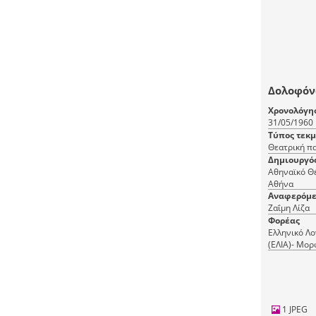
Δολοφόνο
Χρονολόγη
31/05/1960
Τύπος τεκ
Θεατρική π
Δημιουργό
Αθηναϊκό Θέ
Αθήνα
Αναφερόμε
Ζαΐμη Λίζα
Φορέας
Ελληνικό Λο
(ΕΛΙΑ)- Μορ
(ΜΙΕΤ)
1 JPEG