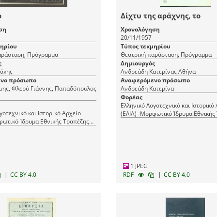
ο
Δίχτυ της αράχνης, το
ση
Χρονολόγηση
20/11/1957
μηρίου
Τύπος τεκμηρίου
αράσταση, Πρόγραμμα
Θεατρική παράσταση, Πρόγραμμα
ς
Δημιουργός
Τάκης
Ανδρεάδη Κατερίνας Αθήνα
νο πρόσωπο
Αναφερόμενο πρόσωπο
μης, Φλερύ Γιάννης, Παπαδόπουλος
Ανδρεάδη Κατερίνα
Φορέας
Ελληνικό Λογοτεχνικό και Ιστορικό
γοτεχνικό και Ιστορικό Αρχείο
(ΕΛΙΑ)- Μορφωτικό Ίδρυμα Εθνικής
φωτικό Ίδρυμα Εθνικής Τραπέζης
(ΜΙΕΤ)
1 JPEG
|
|
CC BY 4.0
RDF
CC BY 4.0