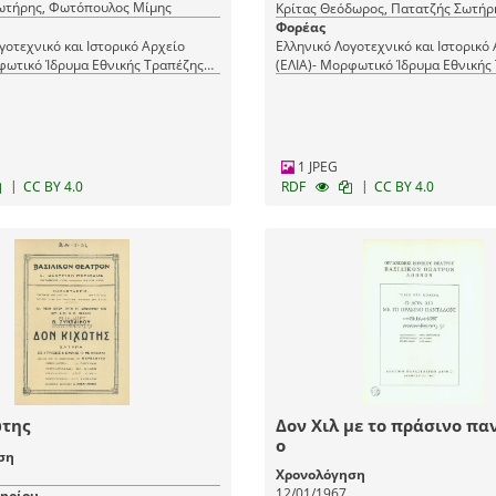
ωτήρης, Φωτόπουλος Μίμης
Κρίτας Θεόδωρος, Πατατζής Σωτήρ
Φορέας
γοτεχνικό και Ιστορικό Αρχείο
Ελληνικό Λογοτεχνικό και Ιστορικό
φωτικό Ίδρυμα Εθνικής Τραπέζης
(ΕΛΙΑ)- Μορφωτικό Ίδρυμα Εθνικής
(ΜΙΕΤ)
1 JPEG
|
|
CC BY 4.0
RDF
CC BY 4.0
ώτης
Δον Χιλ με το πράσινο πα
ο
ση
Χρονολόγηση
12/01/1967
μηρίου