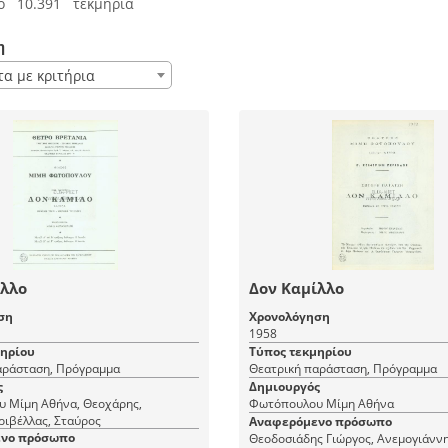
ό 10.391 τεκμήρια
η
τα με κριτήρια
ίλλο
Δον Καμίλλο
ση
Χρονολόγηση
1958
μηρίου
Τύπος τεκμηρίου
αράσταση, Πρόγραμμα
Θεατρική παράσταση, Πρόγραμμα
ς
Δημιουργός
α, Θεοχάρης,
Φωτόπουλου Μίμη Αθήνα
ριβέλλας, Σταύρος
Αναφερόμενο πρόσωπο
νο πρόσωπο
Θεοδοσιάδης Γιώργος, Ανεμογιάννη