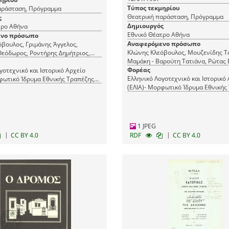
Τύπος τεκμηρίου
αράσταση, Πρόγραμμα
Θεατρική παράσταση, Πρόγραμμα
ς
Δημιουργός
Εθνικό Θέατρο Αθήνα
Εθνικό Θέατρο Αθήνα
νο πρόσωπο
Αναφερόμενο πρόσωπο
βουλος, Γριμάνης Άγγελος,
Κλώνης Κλεόβουλος, Μουζενίδης Τ
Θεόδωρος, Ροντήρης Δημήτριος,
Μαμάκη - Βαρούτη Τατιάνα, Ρώτας 
ώνης
Φωκάς Αντώνης
Φορέας
γοτεχνικό και Ιστορικό Αρχείο
Ελληνικό Λογοτεχνικό και Ιστορικό
φωτικό Ίδρυμα Εθνικής Τραπέζης
(ΕΛΙΑ)- Μορφωτικό Ίδρυμα Εθνικής
(ΜΙΕΤ)
1 JPEG
|
|
CC BY 4.0
RDF
CC BY 4.0