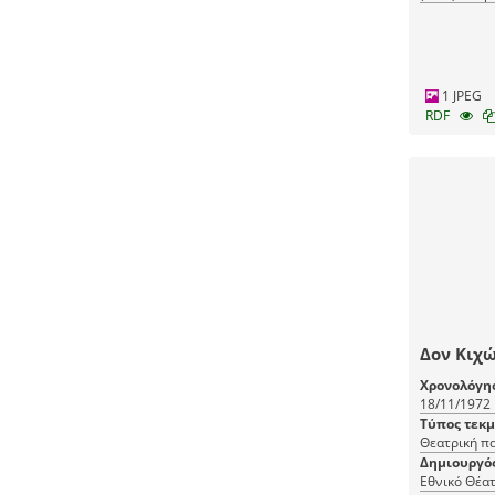
(ΜΙΕΤ)
1 JPEG
RDF
Δον Κιχ
Χρονολόγη
18/11/1972
Τύπος τεκ
Θεατρική π
Δημιουργό