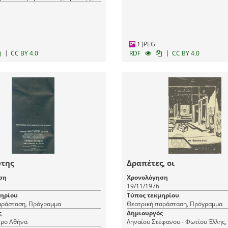
1 JPEG
|
|
CC BY 4.0
RDF
CC BY 4.0
ώτης
Δραπέτες, οι
ση
Χρονολόγηση
19/11/1976
μηρίου
Τύπος τεκμηρίου
αράσταση, Πρόγραμμα
Θεατρική παράσταση, Πρόγραμμα
ς
Δημιουργός
Εθνικό Θέατρο Αθήνα
Ληναίου Στέφανου - Φωτίου Έλλης,