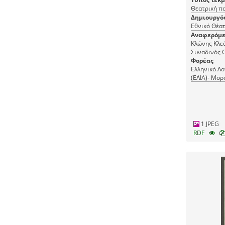
Θεατρική π
Δημιουργό
Αναφερόμε
Κλώνης Κλεό
Συναδινός 
Φωκάς Αντ
Φορέας
Ελληνικό Λο
(ΕΛΙΑ)- Μορ
(ΜΙΕΤ)
1 JPEG
RDF