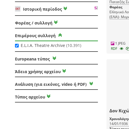
Πατατζής Σ
Φορέας
Ιστορική περίοδος
Ελληνικό Λο
(ΕΛΙΑ)- Μορ
(ΜΙΕΤ)
Φορέας / συλλογή
Επιμέρους συλλογή
1 JPEG
E.L.I.A. Theatre Archive
(10.391)
RDF
Europeana τύπος
Άδεια χρήσης αρχείου
Ανάλυση (για εικόνες, video ή PDF)
Τύπος αρχείου
Δον Κιχ
Χρονολόγη
14/01/1936
Τύπος τεκ