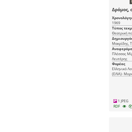
Δρόμος, 
Χρονολόγη
1969
Τύπος τεκ
Θεατρική π
Δημιουργό
Μακρίδης, 
Αναφερόμε
Πλέσσας Μί
Λευτέρης
Φορέας
Ελληνικό Λο
(ΕΛΙΑ)- Μορ
(ΜΙΕΤ)
1 JPEG
RDF