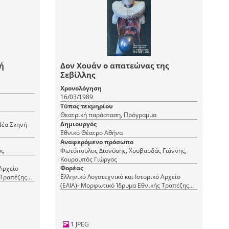
ή
Δον Χουάν ο απατεώνας της
Σεβίλλης
Χρονολόγηση
16/03/1989
Τύπος τεκμηρίου
Θεατρική παράσταση, Πρόγραμμα
Δημιουργός
Νέα Σκηνή
Εθνικό Θέατρο Αθήνα
Αναφερόμενο πρόσωπο
ος
Φωτόπουλος Διονύσης, Χουβαρδάς Γιάννης,
Κουρουπός Γιώργος
Φορέας
 Αρχείο
Ελληνικό Λογοτεχνικό και Ιστορικό Αρχείο
 Τραπέζης
(ΕΛΙΑ)- Μορφωτικό Ίδρυμα Εθνικής Τραπέζης
(ΜΙΕΤ)
1 JPEG