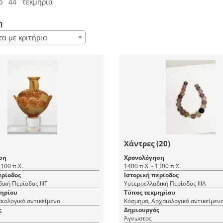
ό 44 τεκμήρια
η
τα με κριτήρια
Χάντρες (20)
ση
Χρονολόγηση
1100 π.Χ.
1400 π.Χ. - 1300 π.Χ.
ερίοδος
Ιστορική περίοδος
ική Περίοδος ΙΙΙΓ
Υστεροελλαδική Περίοδος ΙΙΙΑ
μηρίου
Τύπος τεκμηρίου
αιολογικό αντικείμενο
Κόσμημα, Αρχαιολογικό αντικείμεν
ς
Δημιουργός
Άγνωστος