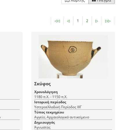
◁◁
◁
1
2
▷
▷▷
Σκύφος
Χρονολόγηση
1180 π.Χ. - 1150 π.Χ.
Ιστορική περίοδος
Υστεροελλαδική Περίοδος ΙΙΙΓ
Τύπος τεκμηρίου
ο
Αγγείο, Αρχαιολογικό αντικείμενο
Δημιουργός
Άγνωστος