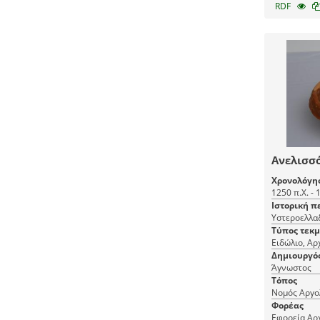
RDF
Ανελισσό
Χρονολόγη
1250 π.Χ. - 
Ιστορική π
Υστεροελλαδ
Τύπος τεκ
Ειδώλιο, Αρ
Δημιουργό
Άγνωστος
Τόπος
Νομός Αργο
Φορέας
Εφορεία Αρ