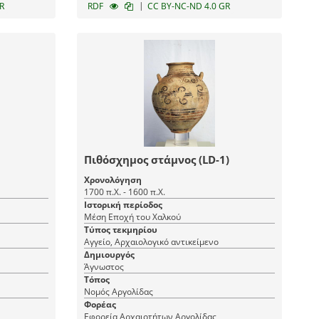
|
R
RDF
CC BY-NC-ND 4.0 GR
Πιθόσχημος στάμνος (LD-1)
Χρονολόγηση
1700 π.Χ. - 1600 π.Χ.
Ιστορική περίοδος
Μέση Εποχή του Χαλκού
Τύπος τεκμηρίου
Αγγείο, Αρχαιολογικό αντικείμενο
Δημιουργός
Άγνωστος
Τόπος
Νομός Αργολίδας
Φορέας
Εφορεία Αρχαιοτήτων Αργολίδας