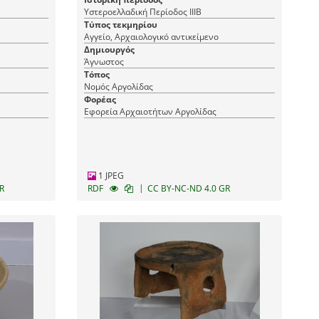
Υστεροελλαδική Περίοδος ΙΙΙΒ
Τύπος τεκμηρίου
Αγγείο, Αρχαιολογικό αντικείμενο
Δημιουργός
Άγνωστος
Τόπος
Νομός Αργολίδας
Φορέας
Εφορεία Αρχαιοτήτων Αργολίδας
1 JPEG
|
R
RDF
CC BY-NC-ND 4.0 GR