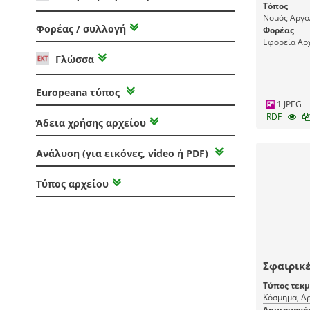
Τόπος
Νομός Αργο
Φορέας / συλλογή
Φορέας
Εφορεία Αρ
Γλώσσα
Europeana τύπος
1 JPEG
RDF
Άδεια χρήσης αρχείου
Ανάλυση (για εικόνες, video ή PDF)
Τύπος αρχείου
Σφαιρικέ
Τύπος τεκ
Κόσμημα, Αρ
Δημιουργό