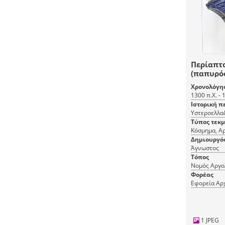
Περίαπτο
(παπυρό
Χρονολόγη
1300 π.Χ. - 
Ιστορική π
Υστεροελλαδ
Τύπος τεκ
Κόσμημα, Αρ
Δημιουργό
Άγνωστος
Τόπος
Νομός Αργο
Φορέας
Εφορεία Αρ
1 JPEG