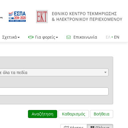
Σχετικά
Για φορείς
Επικοινωνία
ΕΛ
•
EN
ε όλα τα πεδία
Αναζήτηση
Καθαρισμός
Βοήθεια
Χάρτης
Πλέγμα