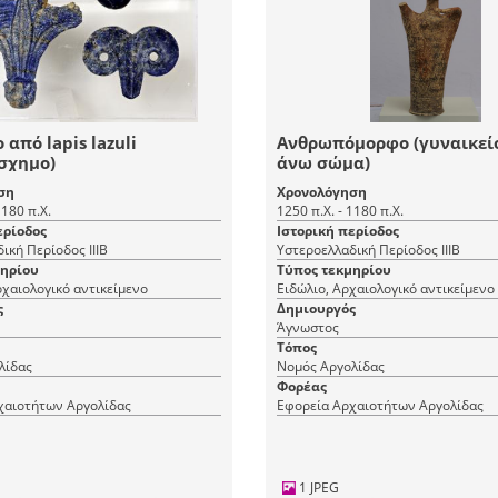
 από lapis lazuli
Ανθρωπόμορφο (γυναικεί
σχημο)
άνω σώμα)
ση
Χρονολόγηση
1180 π.Χ.
1250 π.Χ. - 1180 π.Χ.
ερίοδος
Ιστορική περίοδος
ική Περίοδος ΙΙΙΒ
Υστεροελλαδική Περίοδος ΙΙΙΒ
μηρίου
Τύπος τεκμηρίου
χαιολογικό αντικείμενο
Ειδώλιο, Αρχαιολογικό αντικείμενο
ς
Δημιουργός
Άγνωστος
Τόπος
λίδας
Νομός Αργολίδας
Φορέας
χαιοτήτων Αργολίδας
Εφορεία Αρχαιοτήτων Αργολίδας
1 JPEG