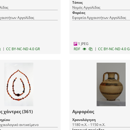
Τόπος
λίδας
Νομός Αργολίδας
Φορέας
χαιοτήτων Αργολίδας
Εφορεία Αρχαιοτήτων Αργολίδας
1 JPEG
|
|
CC BY-NC-ND 4.0 GR
RDF
CC BY-NC-ND 4.0 G
ς χάντρες (361)
Αμφορέας
μηρίου
Χρονολόγηση
χαιολογικό αντικείμενο
1180 π.Χ. - 1150 π.Χ.
ς
Ιστορική περίοδος