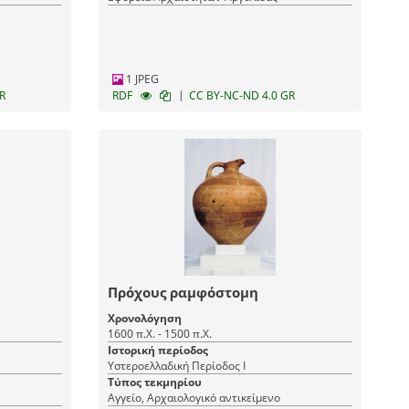
1 JPEG
|
R
RDF
CC BY-NC-ND 4.0 GR
Πρόχους ραμφόστομη
Χρονολόγηση
1600 π.Χ. - 1500 π.Χ.
Ιστορική περίοδος
Υστεροελλαδική Περίοδος Ι
Τύπος τεκμηρίου
Αγγείο, Αρχαιολογικό αντικείμενο