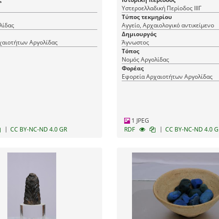
Υστεροελλαδική Περίοδος ΙΙΙΓ
Τύπος τεκμηρίου
λίδας
Αγγείο, Αρχαιολογικό αντικείμενο
Δημιουργός
χαιοτήτων Αργολίδας
Άγνωστος
Τόπος
Νομός Αργολίδας
Φορέας
Εφορεία Αρχαιοτήτων Αργολίδας
1 JPEG
|
|
CC BY-NC-ND 4.0 GR
RDF
CC BY-NC-ND 4.0 G