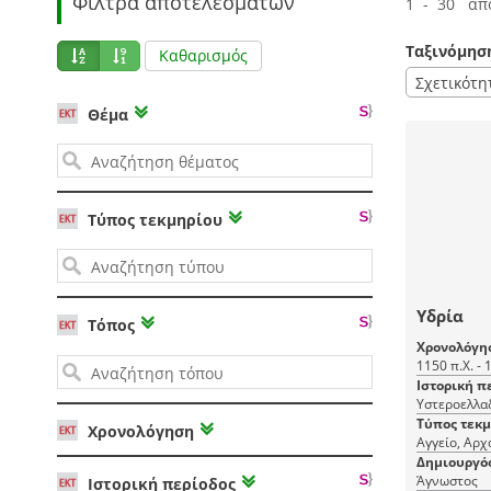
Φίλτρα αποτελεσμάτων
1 - 30 απ
Ταξινόμησ
Καθαρισμός
Σχετικότη
Θέμα
Τύπος τεκμηρίου
Υδρία
Τόπος
Χρονολόγη
1150 π.Χ. - 
Ιστορική π
Υστεροελλαδ
Τύπος τεκ
Χρονολόγηση
Αγγείο, Αρχ
Δημιουργό
Άγνωστος
Ιστορική περίοδος