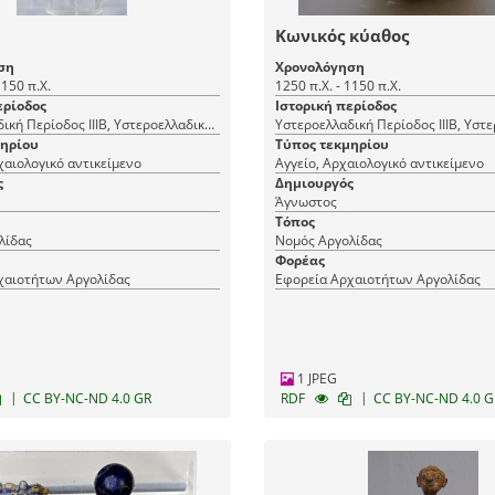
Κωνικός κύαθος
ση
Χρονολόγηση
1150 π.Χ.
1250 π.Χ. - 1150 π.Χ.
ερίοδος
Ιστορική περίοδος
Υστεροελλαδική Περίοδος ΙΙΙΒ, Υστεροελλαδική Περίοδος ΙΙΙΓ
μηρίου
Τύπος τεκμηρίου
χαιολογικό αντικείμενο
Αγγείο, Αρχαιολογικό αντικείμενο
ς
Δημιουργός
Άγνωστος
Τόπος
λίδας
Νομός Αργολίδας
Φορέας
χαιοτήτων Αργολίδας
Εφορεία Αρχαιοτήτων Αργολίδας
1 JPEG
|
|
CC BY-NC-ND 4.0 GR
RDF
CC BY-NC-ND 4.0 G