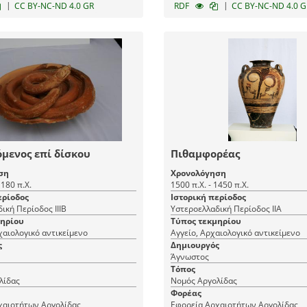
|
|
CC BY-NC-ND 4.0 GR
RDF
CC BY-NC-ND 4.0 G
μενος επί δίσκου
Πιθαμφορέας
ση
Χρονολόγηση
1180 π.Χ.
1500 π.Χ. - 1450 π.Χ.
ερίοδος
Ιστορική περίοδος
ική Περίοδος ΙΙΙΒ
Υστεροελλαδική Περίοδος ΙΙΑ
μηρίου
Τύπος τεκμηρίου
χαιολογικό αντικείμενο
Αγγείο, Αρχαιολογικό αντικείμενο
ς
Δημιουργός
Άγνωστος
Τόπος
λίδας
Νομός Αργολίδας
Φορέας
χαιοτήτων Αργολίδας
Εφορεία Αρχαιοτήτων Αργολίδας