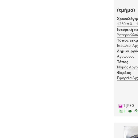
(τμήμα)
Χρονολόγη
1250 π.Χ. - 
Ιστορική π
Τύπος τεκ
Ειδώλιο, Αρ
Δημιουργό
Άγνωστος
Τόπος
Νομός Αργο
Φορέας
Εφορεία Αρ
1 JPEG
RDF