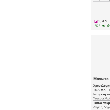
1 JPEG
RDF
Μόνωτο 
Χρονολόγη
1600 π.Χ. - 
Ιστορική π
Υστεροελλαδ
Τύπος τεκ
Αγγείο, Αρχ