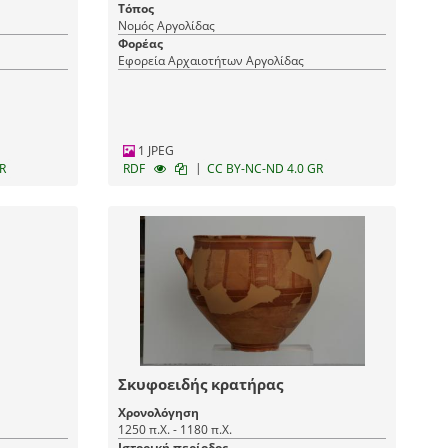
Τόπος
Νομός Αργολίδας
Φορέας
Εφορεία Αρχαιοτήτων Αργολίδας
1 JPEG
|
R
RDF
CC BY-NC-ND 4.0 GR
Σκυφοειδής κρατήρας
Χρονολόγηση
1250 π.Χ. - 1180 π.Χ.
Ιστορική περίοδος