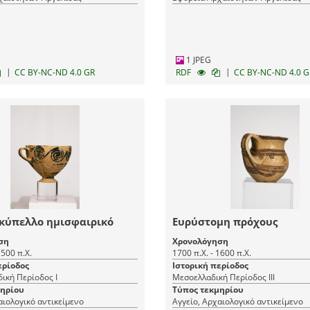
1 JPEG
|
|
CC BY-NC-ND 4.0 GR
RDF
CC BY-NC-ND 4.0 G
κύπελλο ημισφαιρικό
Ευρύστομη πρόχους
ση
Χρονολόγηση
1500 π.Χ.
1700 π.Χ. - 1600 π.Χ.
ερίοδος
Ιστορική περίοδος
ική Περίοδος Ι
Μεσοελλαδική Περίοδος ΙΙΙ
μηρίου
Τύπος τεκμηρίου
αιολογικό αντικείμενο
Αγγείο, Αρχαιολογικό αντικείμενο