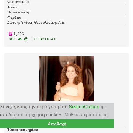
Φωτογραφία
Τόπος
Θεσσαλονίκη
Φορέας
Διεθνής Έκθεση Θεσσαλονίκης Α.Ε.
1 JPEG
|
RDF
CC BY-NC 4.0
29ο Φεστιβάλ Ελληνικού Τραγουδιού
Συνεχίζοντας την περιήγηση στο
SearchCulture
.gr
,
1990:Φωτογραφία 39
αποδέχεστε τη χρήση cookies
Μάθετε περισσότερα
Χρονολόγηση
Αποδοχή
1990
Τύπος τεκμηρίου