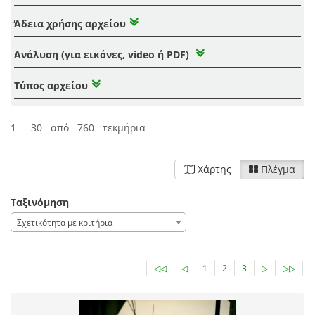
Άδεια χρήσης αρχείου
Ανάλυση (για εικόνες, video ή PDF)
Τύπος αρχείου
1 - 30 από 760 τεκμήρια
Χάρτης
Πλέγμα
Ταξινόμηση
Σχετικότητα με κριτήρια
◁◁
◁
1
2
3
▷
▷▷