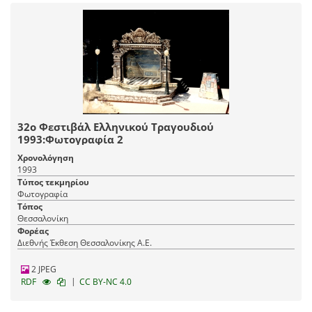
32ο Φεστιβάλ Ελληνικού Τραγουδιού
1993:Φωτογραφία 2
Χρονολόγηση
1993
Τύπος τεκμηρίου
Φωτογραφία
Τόπος
Θεσσαλονίκη
Φορέας
Διεθνής Έκθεση Θεσσαλονίκης Α.Ε.
2 JPEG
|
RDF
CC BY-NC 4.0