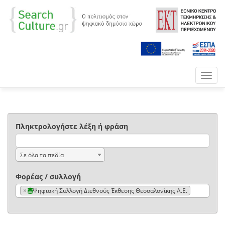
Toggl
navig
Πληκτρολογήστε λέξη ή φράση
Σε όλα τα πεδία
Φορέας / συλλογή
×
Ψηφιακή Συλλογή Διεθνούς Έκθεσης Θεσσαλονίκης Α.Ε.