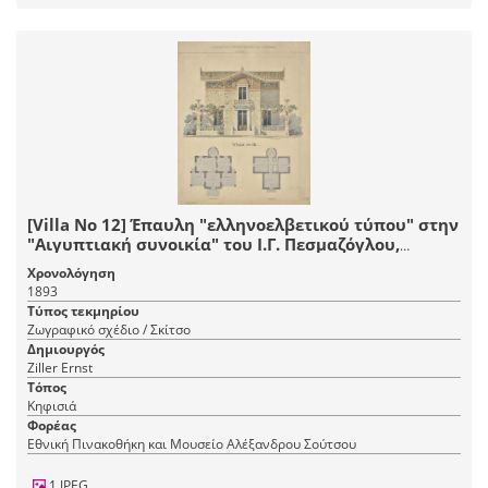
[Villa Nο 12] Έπαυλη "ελληνοελβετικού τύπου" στην
"Αιγυπτιακή συνοικία" του Ι.Γ. Πεσμαζόγλου,
Κηφισιά. Κύρια όψη, κατόψεις ισογείου, ορόφου
Χρονολόγηση
1893
Τύπος τεκμηρίου
Ζωγραφικό σχέδιο / Σκίτσο
Δημιουργός
Ziller Ernst
Τόπος
Κηφισιά
Φορέας
Εθνική Πινακοθήκη και Μουσείο Αλέξανδρου Σούτσου
1 JPEG