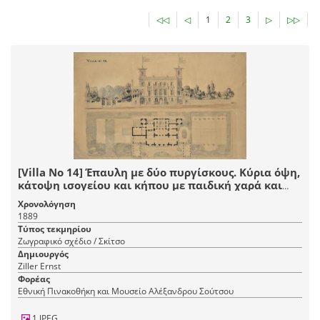
◁◁
◁
1
2
3
▷
▷▷
[Villa Nο 14] Έπαυλη με δύο πυργίσκους. Κύρια όψη,
κάτοψη ισογείου και κήπου με παιδική χαρά και
βοηθητικό κτήριο
Χρονολόγηση
1889
Τύπος τεκμηρίου
Ζωγραφικό σχέδιο / Σκίτσο
Δημιουργός
Ziller Ernst
Φορέας
Εθνική Πινακοθήκη και Μουσείο Αλέξανδρου Σούτσου
1 JPEG