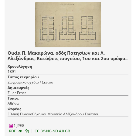
Οικία Π. Μακαρώνα, οδός Πατησίων και Λ.
Αλεξάνδρας. Κατόψεις ισογείου, 1ου και 2ου ορόφου
τριπλοκατοικίας
Χρονολόγηση
1891
Τύπος τεκμηρίου
Ζωγραφικό σχέδιο / Σκίτσο
Δημιουργός
Ziller Ernst
Τόπος
Αθήνα
Φορέας
Εθνική Πινακοθήκη και Μουσείο Αλέξανδρου Σούτσου
1 JPEG
|
RDF
CC BY-NC-ND 4.0 GR