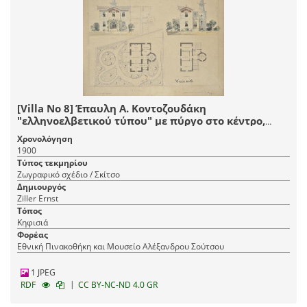
[Villa Nο 8] Έπαυλη Α. Κοντοζουδάκη
"ελληνοελβετικού τύπου" με πύργο στο κέντρο,
Κηφισιά. Κύρια και πλάγια όψη, κάτοψη ισογείου
Χρονολόγηση
και ορόφου
1900
Τύπος τεκμηρίου
Ζωγραφικό σχέδιο / Σκίτσο
Δημιουργός
Ziller Ernst
Τόπος
Κηφισιά
Φορέας
Εθνική Πινακοθήκη και Μουσείο Αλέξανδρου Σούτσου
1 JPEG
|
RDF
CC BY-NC-ND 4.0 GR