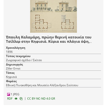
Έπαυλη Καλαμάρη, πρώην θερινή κατοικία του
Τσίλλερ στην Κηφισιά. Κύρια και πλάγια όψη,
κάτοψη ισογείου και ορόφου με τη στέγη
Χρονολόγηση
1896
Τύπος τεκμηρίου
Ζωγραφικό σχέδιο / Σκίτσο
Δημιουργός
Ziller Ernst
Τόπος
Κηφισιά
Φορέας
Εθνική Πινακοθήκη και Μουσείο Αλέξανδρου Σούτσου
1 JPEG
|
RDF
CC BY-NC-ND 4.0 GR