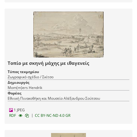
Toπίο με σκηνή μάχης με ιθαγενείς
Τύπος τεκμηρίου
Ζωγραφικό σχέδιο / Σκίτσο
Δημιουργός
Mom(m)ers Hendrik
Φορέας
Εθνική Πινακοθήκη και Μουσείο Αλέξανδρου Σούτσου
1 JPEG
|
RDF
CC BY-NC-ND 4.0 GR