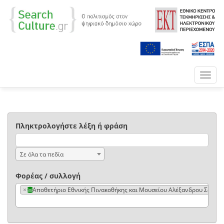
Toggl
navig
Πληκτρολογήστε λέξη ή φράση
Σε όλα τα πεδία
Φορέας / συλλογή
×
Αποθετήριο Εθνικής Πινακοθήκης και Μουσείου Αλέξανδρου Σούτσ