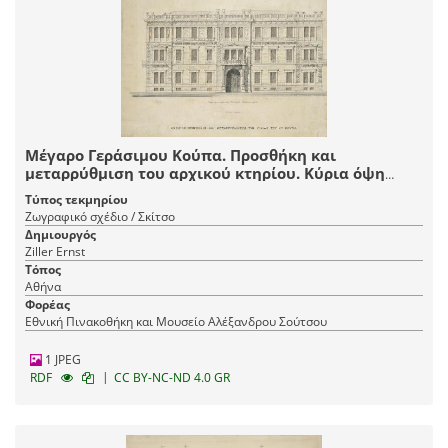
Μέγαρο Γεράσιμου Κούπα. Προσθήκη και
μεταρρύθμιση του αρχικού κτηρίου. Κύρια όψη
προς την οδό Πανεπιστημίου
Τύπος τεκμηρίου
Ζωγραφικό σχέδιο / Σκίτσο
Δημιουργός
Ziller Ernst
Τόπος
Αθήνα
Φορέας
Εθνική Πινακοθήκη και Μουσείο Αλέξανδρου Σούτσου
1 JPEG
|
RDF
CC BY-NC-ND 4.0 GR