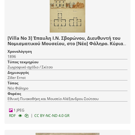
[Villa No 3] Έπαυλη Ι.Ν. Σβορώνου, Διευθυντή του
Νομισματικού Μουσείου, στο [Νέο] Φάληρο. Κύρια
όψη, κατόψεις ισογείου, ορόφου
Χρονολόγηση
1896
Τύπος τεκμηρίου
Ζωγραφικό σχέδιο / Σκίτσο
Δημιουργός
Ziller Ernst
Τόπος
Νέο Φάληρο
Φορέας
Εθνική Πινακοθήκη και Μουσείο Αλέξανδρου Σούτσου
1 JPEG
|
RDF
CC BY-NC-ND 4.0 GR