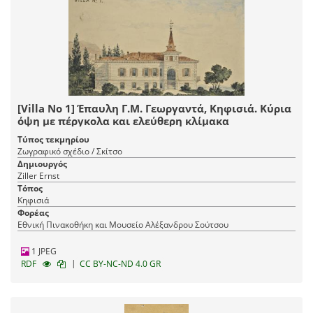
[Villa Νo 1] Έπαυλη Γ.Μ. Γεωργαντά, Κηφισιά. Κύρια
όψη με πέργκολα και ελεύθερη κλίμακα
Τύπος τεκμηρίου
Ζωγραφικό σχέδιο / Σκίτσο
Δημιουργός
Ziller Ernst
Τόπος
Κηφισιά
Φορέας
Εθνική Πινακοθήκη και Μουσείο Αλέξανδρου Σούτσου
1 JPEG
|
RDF
CC BY-NC-ND 4.0 GR