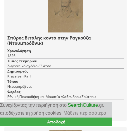
Σπύρος Βιτάλης κοντά στην Ραγκούζα
(Ντουμπρόβνικ)
Χρονολόγηση
1826
Τύπος τεκμηρίου
Ζωγραφικό σχέδιο / Σκίτσο
Δημιουργός
Krazeisen Karl
Τόπος
Ντουμπρόβνικ
Φορέας
Εθνική Πινακοθήκη και Μουσείο Αλέξανδρου Σούτσου
Συνεχίζοντας την περιήγηση στο
SearchCulture
.gr
,
1 JPEG
|
αποδέχεστε τη χρήση cookies
Μάθετε περισσότερα
RDF
CC BY-NC-ND 4.0 GR
Αποδοχή