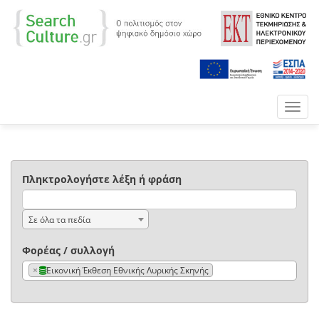
Toggl
navig
Πληκτρολογήστε λέξη ή φράση
Σε όλα τα πεδία
Φορέας / συλλογή
×
Εικονική Έκθεση Εθνικής Λυρικής Σκηνής