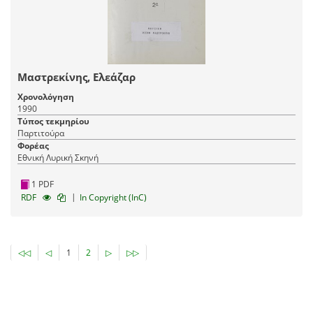
Μαστρεκίνης, Ελεάζαρ
Χρονολόγηση
1990
Τύπος τεκμηρίου
Παρτιτούρα
Φορέας
Εθνική Λυρική Σκηνή
1 PDF
|
RDF
In Copyright (InC)
◁◁
◁
1
2
▷
▷▷