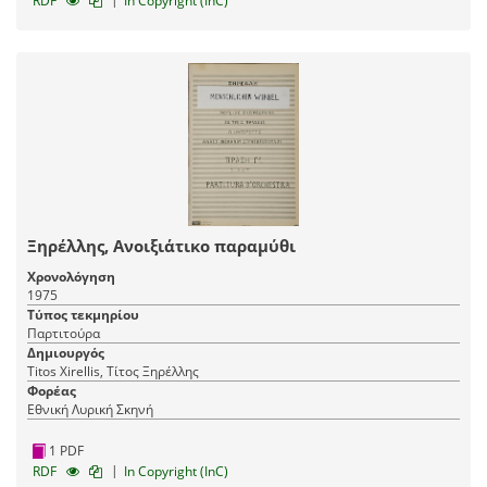
RDF
In Copyright (InC)
Ξηρέλλης, Ανοιξιάτικο παραμύθι
Χρονολόγηση
1975
Τύπος τεκμηρίου
Παρτιτούρα
Δημιουργός
Titos Xirellis, Τίτος Ξηρέλλης
Φορέας
Εθνική Λυρική Σκηνή
1 PDF
|
RDF
In Copyright (InC)