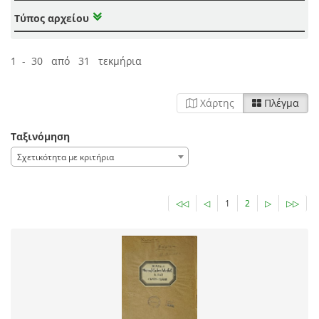
Τύπος αρχείου
1 - 30 από 31 τεκμήρια
Χάρτης
Πλέγμα
Ταξινόμηση
Σχετικότητα με κριτήρια
◁◁
◁
1
2
▷
▷▷