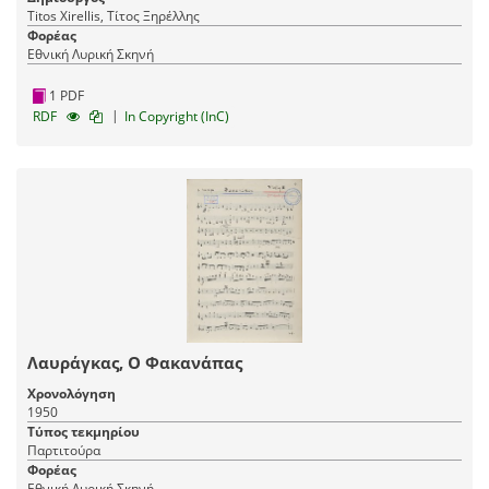
Titos Xirellis, Τίτος Ξηρέλλης
Φορέας
Εθνική Λυρική Σκηνή
1 PDF
|
RDF
In Copyright (InC)
Λαυράγκας, Ο Φακανάπας
Χρονολόγηση
1950
Τύπος τεκμηρίου
Παρτιτούρα
Φορέας
Εθνική Λυρική Σκηνή