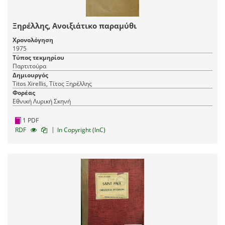
Ξηρέλλης, Ανοιξιάτικο παραμύθι
Χρονολόγηση
1975
Τύπος τεκμηρίου
Παρτιτούρα
Δημιουργός
Titos Xirellis, Τίτος Ξηρέλλης
Φορέας
Εθνική Λυρική Σκηνή
1 PDF
|
RDF
In Copyright (InC)