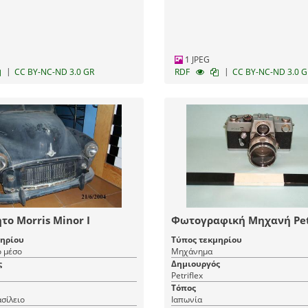
1 JPEG
|
|
CC BY-NC-ND 3.0 GR
RDF
CC BY-NC-ND 3.0 G
το Morris Minor I
Φωτογραφική Μηχανή Petr
μηρίου
Τύπος τεκμηρίου
 μέσο
Μηχάνημα
ς
Δημιουργός
Petriflex
Τόπος
σίλειο
Ιαπωνία