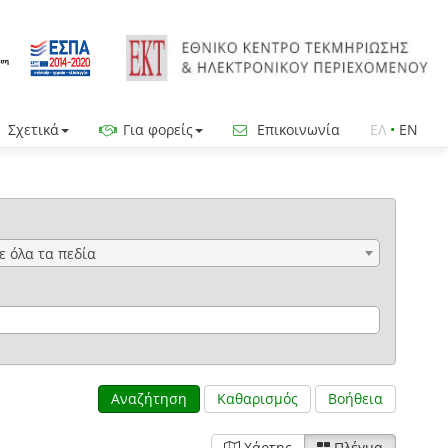
Σχετικά
Για φορείς
Επικοινωνία
ΕΛ
•
EN
ε όλα τα πεδία
Αναζήτηση
Καθαρισμός
Βοήθεια
Χάρτης
Πλέγμα