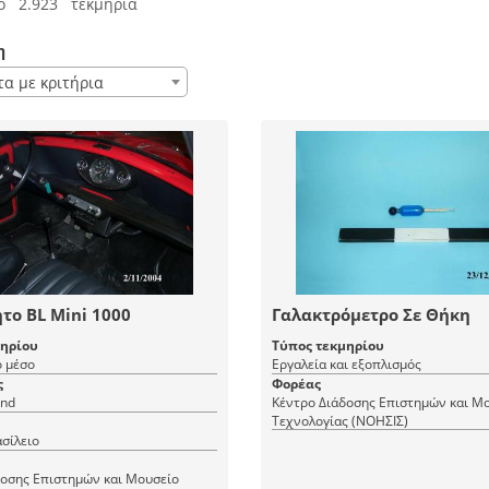
ό 2.923 τεκμήρια
η
τα με κριτήρια
το BL Mini 1000
Γαλακτρόμετρο Σε Θήκη
μηρίου
Τύπος τεκμηρίου
 μέσο
Εργαλεία και εξοπλισμός
ς
Φορέας
and
Κέντρο Διάδοσης Επιστημών και Μ
Τεχνολογίας (ΝΟΗΣΙΣ)
σίλειο
δοσης Επιστημών και Μουσείο