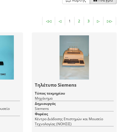
◁◁
◁
1
2
3
▷
▷▷
Τηλέτυπο Siemens
Τύπος τεκμηρίου
Μηχάνημα
Δημιουργός
ουσείο
Siemens
Φορέας
Κέντρο Διάδοσης Επιστημών και Μουσείο
Τεχνολογίας (ΝΟΗΣΙΣ)