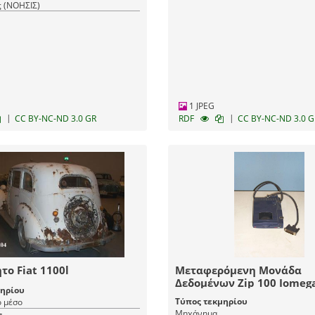
ς (ΝΟΗΣΙΣ)
1 JPEG
|
|
CC BY-NC-ND 3.0 GR
RDF
CC BY-NC-ND 3.0 G
το Fiat 1100l
Μεταφερόμενη Μονάδα
Δεδομένων Zip 100 Iomeg
μηρίου
Τύπος τεκμηρίου
 μέσο
Μηχάνημα
ς