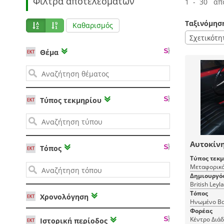
Φίλτρα αποτελεσμάτων
1 - 30 απ
Ταξινόμησ
Καθαρισμός
Σχετικότη
Θέμα
Τύπος τεκμηρίου
Αυτοκίνη
Τόπος
Τύπος τεκ
Μεταφορικό
Δημιουργό
British Leyl
Τόπος
Χρονολόγηση
Ηνωμένο Βα
Φορέας
Κέντρο Διά
Ιστορική περίοδος