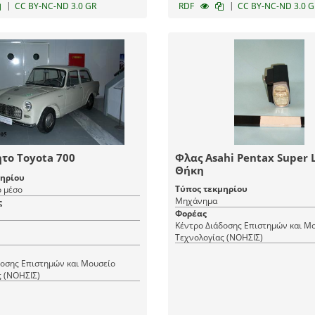
|
|
CC BY-NC-ND 3.0 GR
RDF
CC BY-NC-ND 3.0 G
το Toyota 700
Φλας Asahi Pentax Super Li
Θήκη
μηρίου
Τύπος τεκμηρίου
 μέσο
Μηχάνημα
ς
Φορέας
Κέντρο Διάδοσης Επιστημών και Μ
Τεχνολογίας (ΝΟΗΣΙΣ)
δοσης Επιστημών και Μουσείο
ς (ΝΟΗΣΙΣ)