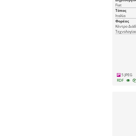
Fiat
Τόπος
Ιταλία
Φορέας
Κέντρο Διά
Τεχνολογία
5 JPEG
RDF