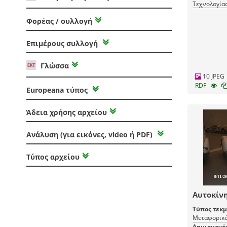
Τεχνολογία
Φορέας / συλλογή
Επιμέρους συλλογή
Γλώσσα
10 JPEG
RDF
Europeana τύπος
Άδεια χρήσης αρχείου
Ανάλυση (για εικόνες, video ή PDF)
Τύπος αρχείου
Αυτοκίνη
Τύπος τεκ
Μεταφορικό
Δημιουργό