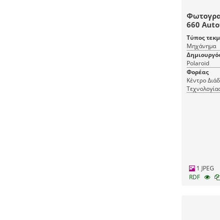
Φωτογρα
660 Auto
Τύπος τεκ
Μηχάνημα
Δημιουργό
Polaroid
Φορέας
Κέντρο Διά
Τεχνολογία
1 JPEG
RDF