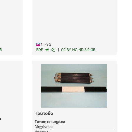
1 JPEG
|
R
RDF
CC BY-NC-ND 3.0 GR
Τρίποδο
a
Τύπος τεκμηρίου
Μηχάνημα
Φορέας