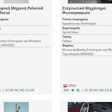
φική Μηχανή Polaroid
Στεγνωτικό Μηχάνημα
focus
Φωτογραφιών
μηρίου
Τύπος τεκμηρίου
Εργαλεία και εξοπλισμός
ς
Δημιουργός
Sprint Vitau
Τόπος
δοσης Επιστημών και Μουσείο
Γαλλία
ς (ΝΟΗΣΙΣ)
Φορέας
Κέντρο Διάδοσης Επιστημών και Μ
Τεχνολογίας (ΝΟΗΣΙΣ)
3 JPEG
|
|
CC BY-NC-ND 3.0 GR
RDF
CC BY-NC-ND 3.0 G