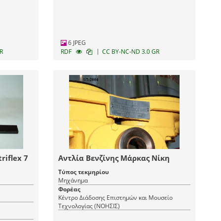
6 JPEG
|
R
RDF
CC BY-NC-ND 3.0 GR
iflex 7
Αντλία Βενζίνης Μάρκας Νίκη
Τύπος τεκμηρίου
Μηχάνημα
Φορέας
Κέντρο Διάδοσης Επιστημών και Μουσείο
Τεχνολογίας (ΝΟΗΣΙΣ)