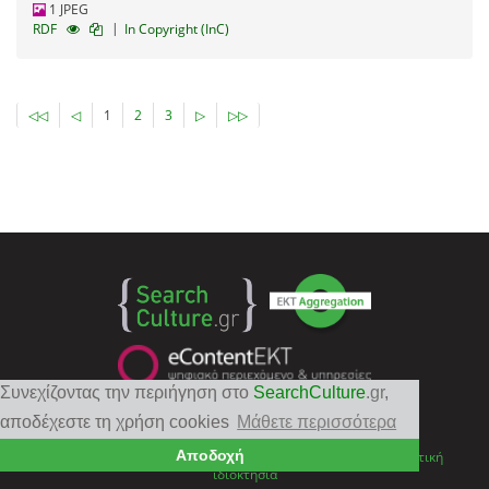
1 JPEG
|
RDF
In Copyright (InC)
◁◁
◁
1
2
3
▷
▷▷
Συνεχίζοντας την περιήγηση στο
SearchCulture
.gr
,
Follow
EKT
αποδέχεστε τη χρήση cookies
Μάθετε περισσότερα
Αποδοχή
Επικοινωνία
|
Πολιτική Απορρήτου
|
Όροι Χρήσης
|
Πνευματική
ιδιοκτησία