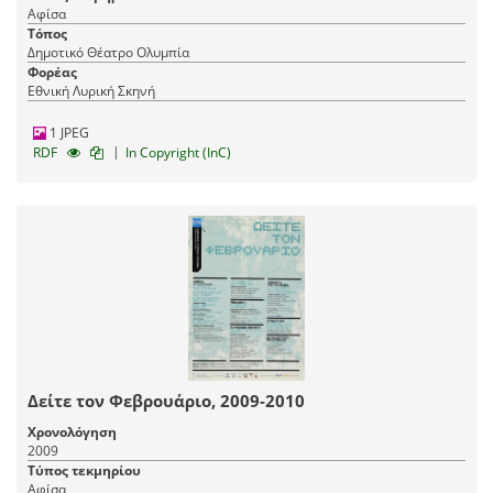
Αφίσα
Τόπος
Δημοτικό Θέατρο Ολυμπία
Φορέας
Εθνική Λυρική Σκηνή
1 JPEG
|
RDF
In Copyright (InC)
Δείτε τον Φεβρουάριο, 2009-2010
Χρονολόγηση
2009
Τύπος τεκμηρίου
Αφίσα