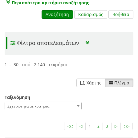
Περισσότερα κριτήρια αναζήτησης
Αναζήτηση
Καθαρισμός
Βοήθεια
Φίλτρα αποτελεσμάτων
1 - 30 από 2.140 τεκμήρια
Χάρτης
Πλέγμα
Ταξινόμηση
Σχετικότητα με κριτήρια
◁◁
◁
1
2
3
▷
▷▷