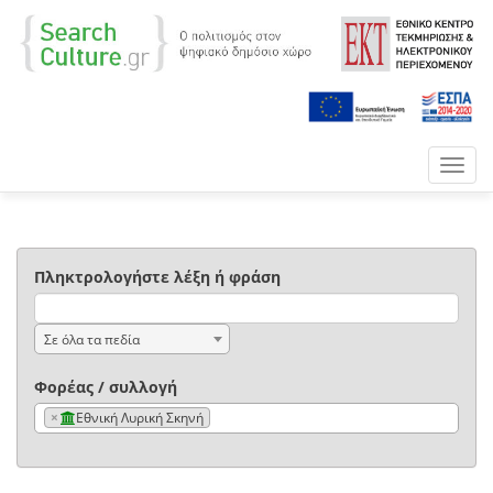
Toggl
navig
Πληκτρολογήστε λέξη ή φράση
Σε όλα τα πεδία
Φορέας / συλλογή
×
Εθνική Λυρική Σκηνή