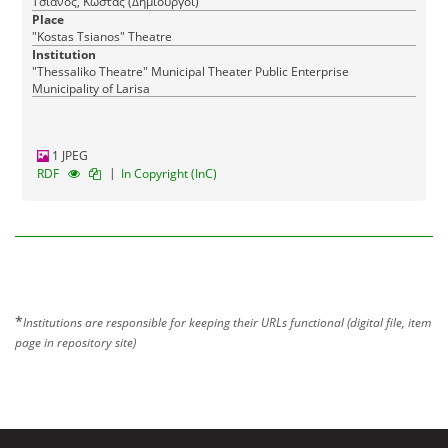
Τσιάνος, Κώστας (Δημιουργοί)
Place
"Kostas Tsianos" Theatre
Institution
"Thessaliko Theatre" Municipal Theater Public Enterprise
Municipality of Larisa
1 JPEG
|
RDF
In Copyright (InC)
*
Institutions are responsible for keeping their URLs functional (digital file, item
page in repository site)