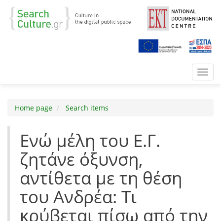
Toggl
navig
Home page
Search items
Ενώ μέλη του Ε.Γ.
ζητάνε όξυνση,
αντίθετα με τη θέση
του Ανδρέα: Τι
κρύβεται πίσω από την