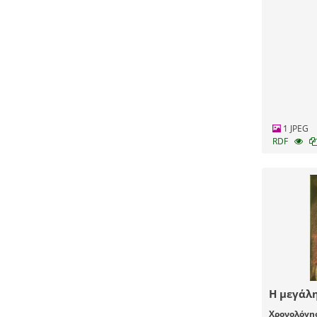
1 JPEG
RDF
Η μεγάλ
Χρονολόγη