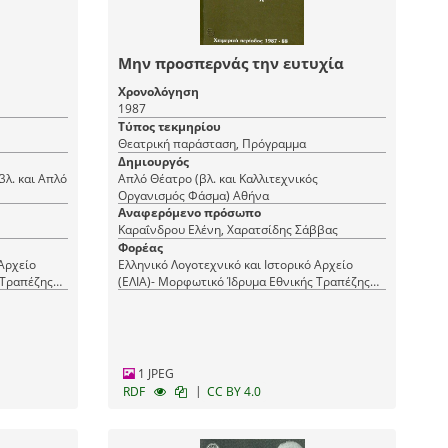
Μην προσπερνάς την ευτυχία
Χρονολόγηση
1987
Τύπος τεκμηρίου
Θεατρική παράσταση, Πρόγραμμα
Δημιουργός
βλ. και Απλό
Απλό Θέατρο (βλ. και Καλλιτεχνικός
Οργανισμός Φάσμα) Αθήνα
Αναφερόμενο πρόσωπο
Καραΐνδρου Ελένη, Χαρατσίδης Σάββας
Φορέας
 Αρχείο
Ελληνικό Λογοτεχνικό και Ιστορικό Αρχείο
 Τραπέζης
(ΕΛΙΑ)- Μορφωτικό Ίδρυμα Εθνικής Τραπέζης
(ΜΙΕΤ)
1 JPEG
|
RDF
CC BY 4.0