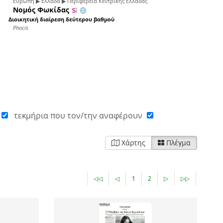
Ευρώπη ▶ Ελλάδα ▶ Περιφέρεια Κεντρικής Ελλάδας
Νομός Φωκίδας
Διοικητική διαίρεση δεύτερου βαθμού
Phocis
τεκμήρια που τον/την αναφέρουν
Χάρτης
Πλέγμα
◁◁
◁
1
2
▷
▷▷