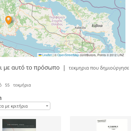
Leaflet
|
©
OpenStreetMap
contributors, Points © 2012 LINZ
ι με αυτό το πρόσωπο
|
τεκμηρια που δημιούργησε
ό 55 τεκμήρια
η
τα με κριτήρια