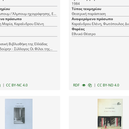
1984
μηρίου
Τύπος τεκμηρίου
Μουσικό άλμπουμ / Άλμπουμ ηχογράφησης, Εξώφυλλο δίσκου, Μουσικός δίσκος
Θεατρική παράσταση
νο πρόσωπο
Αναφερόμενο πρόσωπο
 Μαρία, Καραΐνδρου Ελένη
Καραΐνδρου Ελένη, Φωτόπουλος Δι
Φορέας
Εθνικό Θέατρο
σική Βιβλιοθήκη της Ελλάδας
δούρη» - Σύλλογος Οι Φίλοι της
|
|
CC BY-NC 4.0
RDF
CC BY-ND 4.0