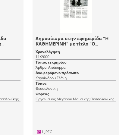
ίδα
Δημοσίευμα στην εφημερίδα "Η
η
ΚΑΘΗΜΕΡΙΝΗ" με τίτλο "Ο
νίκη"
Νοέμβρης της Ελένης Καραΐνδρου"
Χρονολόγηση
11/2000
Τύπος τεκμηρίου
Άρθρο, Απόκομμα
Αναφερόμενο πρόσωπο
Καραΐνδρου Ελένη
Τόπος
Θεσσαλονίκη
Φορέας
σσαλονίκης
Οργανισμός Μεγάρου Μουσικής Θεσσαλονίκης
1 JPEG