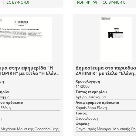
|
|
CC BY-NC 4.0
RDF
CC BY-NC 4.0
υμα στην εφημερίδα "Η
Δημοσίευμα στο περιοδικό "
ΡΙΚΗ" με τίτλο "Η Ελένη
ΖΑΠΙΝΓΚ" με τίτλο "Ελένη
ρου στο Μέγαρο
"Καραΐνδρου
ση
Χρονολόγηση
νίκης"
11/2000
μηρίου
Τύπος τεκμηρίου
κομμα
Άρθρο, Απόκομμα
νο πρόσωπο
Αναφερόμενο πρόσωπο
 Ελένη
Καραΐνδρου Ελένη
Τόπος
η
Θεσσαλονίκη
Φορέας
 Μεγάρου Μουσικής Θεσσαλονίκης
Οργανισμός Μεγάρου Μουσικής Θε