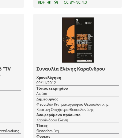
|
RDF
CC BY-NC 4.0
TV
Συναυλία Ελένης Καραϊνδρου
Χρονολόγηση
09/11/2012
Τύπος τεκμηρίου
Αφίσα
Δημιουργός
Φεστιβάλ Κινηματογράφου Θεσσαλονίκης,
Κρατική Ορχήστρα Θεσσαλονίκης
Αναφερόμενο πρόσωπο
Καραΐνδρου Ελένη
Τόπος
σσαλονίκης
Θεσσαλονίκη
Φορέας