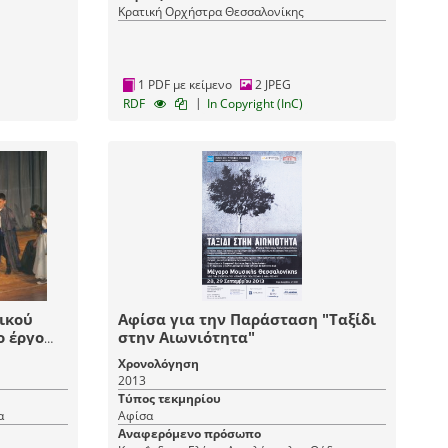
Κρατική Ορχήστρα Θεσσαλονίκης
1 PDF με κείμενο
2 JPEG
|
RDF
In Copyright (InC)
ικού
Αφίσα για την Παράσταση "Ταξίδι
ο έργο
στην Αιωνιότητα"
στεριών"
Χρονολόγηση
2013
Τύπος τεκμηρίου
α
Αφίσα
Αναφερόμενο πρόσωπο