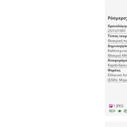
Ρόσμερσ
Χρονολόγη
25/12/1991
Τύπος τεκ
Θεατρική π
Δημιουργό
Καλλιτεχνικ
Θέατρο)
Αναφερόμε
Καραΐνδρου 
Φορέας
Ελληνικό Λο
(ΕΛΙΑ)- Μορ
(ΜΙΕΤ)
1 JPEG
RDF