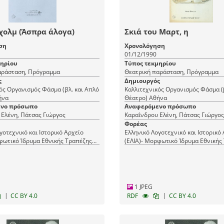
χολμ (Άσπρα άλογα)
Σκιά του Μαρτ, η
ση
Χρονολόγηση
01/12/1990
μηρίου
Τύπος τεκμηρίου
αράσταση, Πρόγραμμα
Θεατρική παράσταση, Πρόγραμμα
ς
Δημιουργός
ός Οργανισμός Φάσμα (βλ. και Απλό
Καλλιτεχνικός Οργανισμός Φάσμα (
 Αθήνα
Θέατρο) Αθήνα
νο πρόσωπο
Αναφερόμενο πρόσωπο
Ελένη, Πάτσας Γιώργος
Καραΐνδρου Ελένη, Πάτσας Γιώργος
Φορέας
γοτεχνικό και Ιστορικό Αρχείο
Ελληνικό Λογοτεχνικό και Ιστορικό
φωτικό Ίδρυμα Εθνικής Τραπέζης
(ΕΛΙΑ)- Μορφωτικό Ίδρυμα Εθνικής
(ΜΙΕΤ)
1 JPEG
|
|
CC BY 4.0
RDF
CC BY 4.0