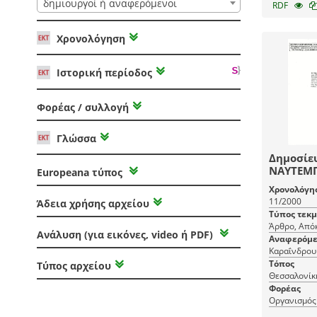
δημιουργοί ή αναφερόμενοι
RDF
Χρονολόγηση
Ιστορική περίοδος
Φορέας / συλλογή
Γλώσσα
Δημοσίε
ΝΑΥΤΕΜΠΟ
Europeana τύπος
Καραΐνδ
Χρονολόγη
Θεσσαλο
11/2000
Άδεια χρήσης αρχείου
Τύπος τεκ
Άρθρο, Από
Ανάλυση (για εικόνες, video ή PDF)
Αναφερόμε
Καραΐνδρου
Τόπος
Τύπος αρχείου
Θεσσαλονίκ
Φορέας
Οργανισμός