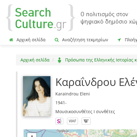
Αρχική σελίδα
Αναζήτηση τεκμηρίων
Πλοή
Αρχική σελίδα
Πρόσωπα της Ελληνικής Ιστορίας κ
Καραΐνδρου Ελέ
Karaïndrou Eleni
1941-
Μουσικοσυνθέτες I συνθέτες
VIAF