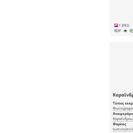
1 JPEG
RDF
Καραΐνδ
Τύπος τεκ
Φωτογραφί
Αναφερόμε
Καραΐνδρου
Φορέας
Ινστιτούτο 