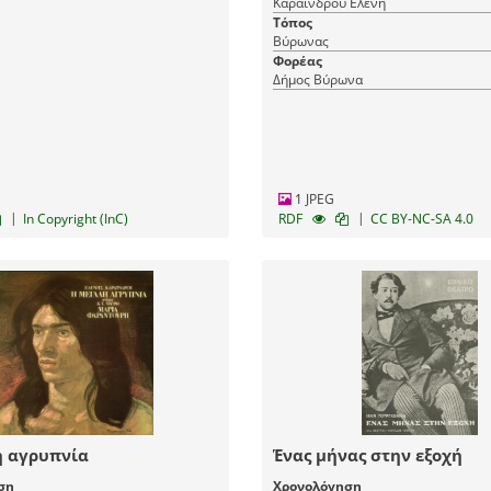
Καραΐνδρου Ελένη
Τόπος
Βύρωνας
Φορέας
Δήμος Βύρωνα
1 JPEG
|
|
In Copyright (InC)
RDF
CC BY-NC-SA 4.0
η αγρυπνία
Ένας μήνας στην εξοχή
ση
Χρονολόγηση