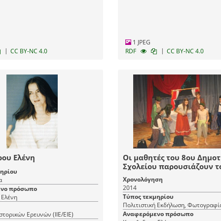
1 JPEG
|
|
CC BY-NC 4.0
RDF
CC BY-NC 4.0
ρου Ελένη
Οι μαθητές του 8ου Δημοτ
Σχολείου παρουσιάζουν τ
μηρίου
"Αμέλια, η νεράιδα των α
Χρονολόγηση
α
του Δημήτρη Αδάμη
2014
νο πρόσωπο
Τύπος τεκμηρίου
 Ελένη
Πολιτιστική Εκδήλωση, Φωτογραφί
Αναφερόμενο πρόσωπο
Ιστορικών Ερευνών (ΙΙΕ/ΕΙΕ)