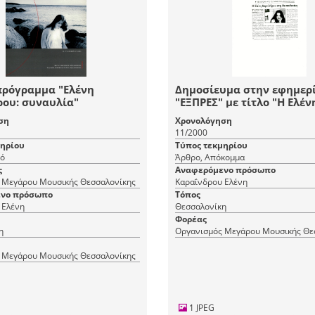
πρόγραμμα "Ελένη
Δημοσίευμα στην εφημερ
ρου: συναυλία"
"ΕΞΠΡΕΣ" με τίτλο "Η Ελέν
Καραΐνδρου στη Θεσσαλο
ση
Χρονολόγηση
11/2000
μηρίου
Τύπος τεκμηρίου
κό
Άρθρο, Απόκομμα
ς
Αναφερόμενο πρόσωπο
 Μεγάρου Μουσικής Θεσσαλονίκης
Καραΐνδρου Ελένη
νο πρόσωπο
Τόπος
 Ελένη
Θεσσαλονίκη
Φορέας
η
Οργανισμός Μεγάρου Μουσικής Θε
 Μεγάρου Μουσικής Θεσσαλονίκης
1 JPEG