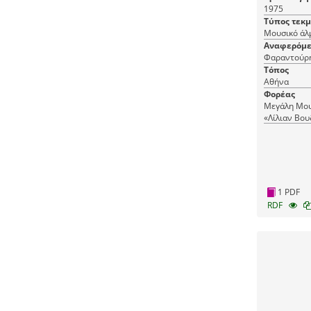
1975
Τύπος τεκ
Αναφερόμε
Φαραντούρη
Τόπος
Αθήνα
Φορέας
Μεγάλη Μου
«Λίλιαν Βου
Μουσικής
1 PDF
RDF