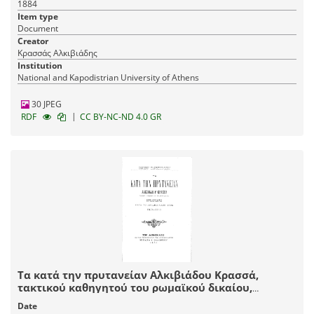
1884
Κοσμήτορος της Σχολής Αλκιβιάδου Κρασσά
Item type
Document
Creator
Κρασσάς Αλκιβιάδης
Institution
National and Kapodistrian University of Athens
30 JPEG
|
RDF
CC BY-NC-ND 4.0 GR
Τα κατά την πρυτανείαν Αλκιβιάδου Κρασσά,
τακτικού καθηγητού του ρωμαϊκού δικαίου,
πρυτανεύσαντος κατά το ακαδημαϊκόν έτος 1899-
Date
1900 / Εθνικόν Πανεπιστήμιον.