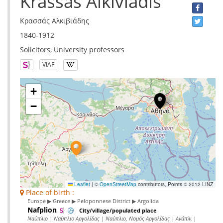
Krassas Alkiviadis
Κρασσάς Αλκιβιάδης
1840-1912
Solicitors, University professors
VIAF
+
−
Leaflet
|
©
OpenStreetMap
contributors, Points © 2012 LINZ
Place of birth :
Europe ▶ Greece ▶ Peloponnese District ▶ Argolida
Nafplion
City/village/populated place
Ναύπλιο | Ναύπλιο Αργολίδας | Ναύπλιο, Νομός Αργολίδας | Ανάπλι |