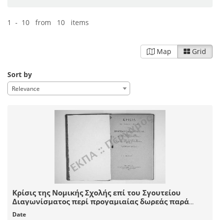
1 - 10 from 10 items
Map
Grid
Sort by
Relevance
Κρίσις της Νομικής Σχολής επί του Σγουτείου
Διαγωνίσματος περί προγαμιαίας δωρεάς παρά
Ρωμαίοις και Βυζαντινοίς. Αναγνωσθείσα τη 28
Date
Μαΐου 1884 εν τω Εθνικώ Πανεπιστημίω υπό του