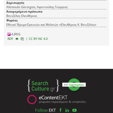
Δημιουργός
Afentoulis Gerorgios, Αφεντούλης Γεώργιος
Αναφερόμενο πρόσωπο
Βενιζέλος Ελευθέριος
Φορέας
Εθνικό Ίδρυμα Ερευνών και Μελετών «Ελευθέριος Κ. Βενιζέλος»
4 JPEG
|
RDF
CC BY-NC 4.0
Follow
EKT