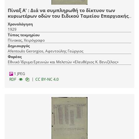
Πίναξ Α' : Διά να συμπληρωθή το δίκτυον των
κυριωτέρων οδών του Ειδικού Ταμείου Επαρχιακής
Οδοποιϊας Βόλου πρέπει να γίνουν.
Χρονολόγηση
1929
Τύπος τεκμηρίου
Πίνακας, Χειρόγραφο
Δημιουργός
Afentoulis Gerorgios, Αφεντούλης Γεώργιος
Φορέας
Εθνικό Ίδρυμα Ερευνών και Μελετών «Ελευθέριος Κ. Βενιζέλος»
1 JPEG
|
RDF
CC BY-NC 4.0