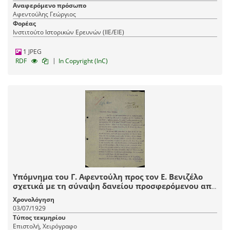
Αναφερόμενο πρόσωπο
Αφεντούλης Γεώργιος
Φορέας
Ινστιτούτο Ιστορικών Ερευνών (ΙΙΕ/ΕΙΕ)
1 JPEG
|
RDF
In Copyright (InC)
Υπόμνημα του Γ. Αφεντούλη προς τον Ε. Βενιζέλο
σχετικά με τη σύναψη δανείου προσφερόμενου από
τον Πολυμέρη για την κατασκευή άρτιου δικτύου
Χρονολόγηση
οδοποιίας στο Πήλιο.
03/07/1929
Τύπος τεκμηρίου
Επιστολή, Χειρόγραφο