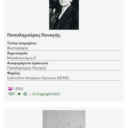
Παπαληγούρας Παναγής
Τύπος τεκμηρίου
Φωτογραφία
Δημιουργός
Μεγαλοκονόμος Κ.
Αναφερόμενο πρόσωπο
Παπαληγούρας Παναγής
Φορέας
Ινστιτούτο Ιστορικών Ερευνών (ΙΙΕ/ΕΙΕ)
1 JPEG
|
RDF
In Copyright (InC)