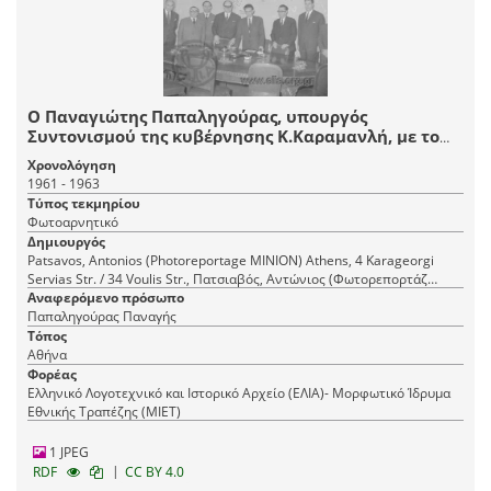
Ο Παναγιώτης Παπαληγούρας, υπουργός
Συντονισμού της κυβέρνησης Κ.Καραμανλή, με το
επιτελείο του.
Χρονολόγηση
1961 - 1963
Τύπος τεκμηρίου
Φωτοαρνητικό
Δημιουργός
Patsavos, Antonios (Photoreportage ΜΙΝΙΟΝ) Athens, 4 Karageorgi
Servias Str. / 34 Voulis Str., Πατσιαβός, Αντώνιος (Φωτορεπορτάζ
Αναφερόμενο πρόσωπο
ΜΙΝΙΟΝ) Αθήνα, Καραγεώργη Σερβίας 4 / Βουλής 34
Παπαληγούρας Παναγής
Τόπος
Αθήνα
Φορέας
Ελληνικό Λογοτεχνικό και Ιστορικό Αρχείο (ΕΛΙΑ)- Μορφωτικό Ίδρυμα
Εθνικής Τραπέζης (ΜΙΕΤ)
1 JPEG
|
RDF
CC BY 4.0