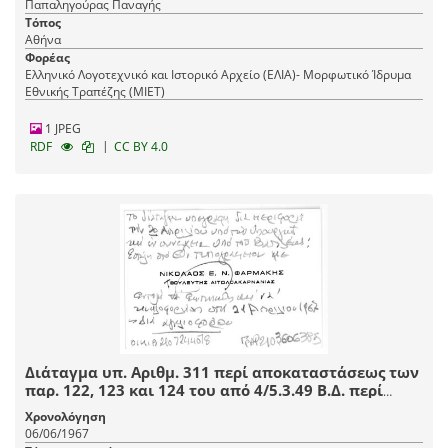
Παπαληγούρας Παναγής
Τόπος
Αθήνα
Φορέας
Ελληνικό Λογοτεχνικό και Ιστορικό Αρχείο (ΕΛΙΑ)- Μορφωτικό Ίδρυμα
Εθνικής Τραπέζης (ΜΙΕΤ)
1 JPEG
|
RDF
CC BY 4.0
Διάταγμα υπ. Αριθμ. 311 περί αποκαταστάσεως των
παρ. 122, 123 και 124 του από 4/5.3.49 Β.Δ. περί
κυρώσεως κανονισμού της εν ταις πόλεσι και
Χρονολόγηση
φρουρίοις υπηρεσίας των στρατευμάτων
06/06/1967