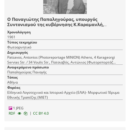
Ο Παναγιώτης Παπαληγούρας, υπουργός
Συντονισμού της κυβέρνησης Κ.Καραμανλή,
συνομιλεί με συνεργάτες του.
Χρονολόγηση
1961
Τύπος τεκμηρίου
Φωτοαρνητικό
Δημιουργός
Patsavos, Antonios (Photoreportage ΜΙΝΙΟΝ) Athens, 4 Karageorgi
Servias Str. / 34 Voulis Str., Πατσιαβός, Αντώνιος (Φωτορεπορτάζ
Αναφερόμενο πρόσωπο
ΜΙΝΙΟΝ) Αθήνα, Καραγεώργη Σερβίας 4 / Βουλής 34
Παπαληγούρας Παναγής
Τόπος
Αθήνα
Φορέας
Ελληνικό Λογοτεχνικό και Ιστορικό Αρχείο (ΕΛΙΑ)- Μορφωτικό Ίδρυμα
Εθνικής Τραπέζης (ΜΙΕΤ)
1 JPEG
|
RDF
CC BY 4.0