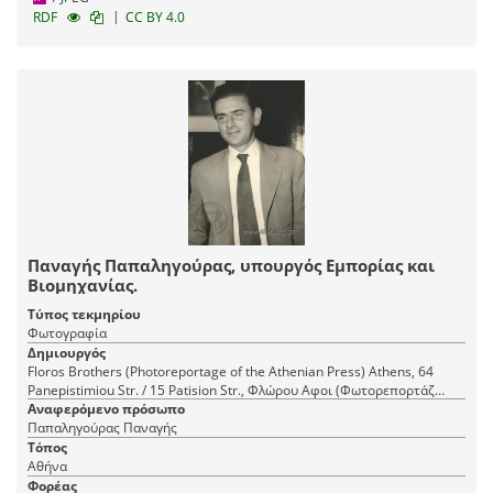
|
RDF
CC BY 4.0
Παναγής Παπαληγούρας, υπουργός Εμπορίας και
Βιομηχανίας.
Τύπος τεκμηρίου
Φωτογραφία
Δημιουργός
Floros Brothers (Photoreportage of the Athenian Press) Athens, 64
Panepistimiou Str. / 15 Patision Str., Φλώρου Αφοι (Φωτορεπορτάζ
Αναφερόμενο πρόσωπο
Αθηναϊκού Τύπου) Αθήνα, Πανεπιστημίου 64 / Πατησίων 15
Παπαληγούρας Παναγής
Τόπος
Αθήνα
Φορέας