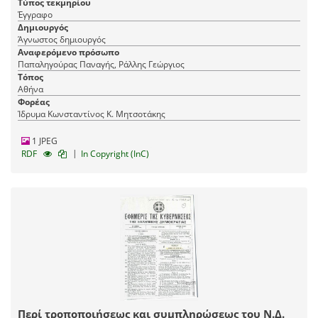
Τύπος τεκμηρίου
Έγγραφο
Δημιουργός
Άγνωστος δημιουργός
Αναφερόμενο πρόσωπο
Παπαληγούρας Παναγής, Ράλλης Γεώργιος
Τόπος
Αθήνα
Φορέας
Ίδρυμα Κωνσταντίνος Κ. Μητσοτάκης
1 JPEG
|
RDF
In Copyright (InC)
Περί τροποποιήσεως και συμπληρώσεως του Ν.Δ.