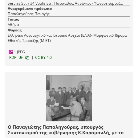
Servias Str. / 34 Voulis Str., Πατσιαβός, Αντώνιος (Φωτορεπορτάζ
Αναφερόμενο πρόσωπο
ΜΙΝΙΟΝ) Αθήνα, Καραγεώργη Σερβίας 4 / Βουλής 34
Παπαληγούρας Παναγής
Τόπος
Αθήνα
Φορέας
Ελληνικό Λογοτεχνικό και Ιστορικό Αρχείο (ΕΛΙΑ)- Μορφωτικό Ίδρυμα
Εθνικής Τραπέζης (ΜΙΕΤ)
1 JPEG
|
RDF
CC BY 4.0
Ο Παναγιώτης Παπαληγούρας, υπουργός
Συντονισμού της κυβέρνησης Κ.Καραμανλή, με το
επιτελείο του.