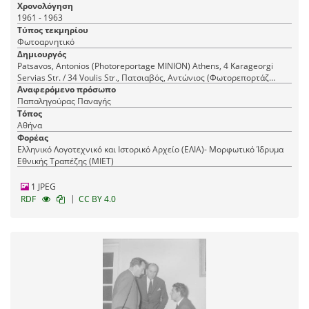
Χρονολόγηση
1961 - 1963
Τύπος τεκμηρίου
Φωτοαρνητικό
Δημιουργός
Patsavos, Antonios (Photoreportage ΜΙΝΙΟΝ) Athens, 4 Karageorgi
Servias Str. / 34 Voulis Str., Πατσιαβός, Αντώνιος (Φωτορεπορτάζ
Αναφερόμενο πρόσωπο
ΜΙΝΙΟΝ) Αθήνα, Καραγεώργη Σερβίας 4 / Βουλής 34
Παπαληγούρας Παναγής
Τόπος
Αθήνα
Φορέας
Ελληνικό Λογοτεχνικό και Ιστορικό Αρχείο (ΕΛΙΑ)- Μορφωτικό Ίδρυμα
Εθνικής Τραπέζης (ΜΙΕΤ)
1 JPEG
|
RDF
CC BY 4.0