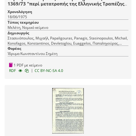
1369/73 "περί μετατροπής της Ελληνικής Τραπέζης
Βιομηχανικής Αναπτύξεως εις Ανώνυμον
Χρονολόγηση
Τραπεζικήν Εταιρείαν" και τινών άλλων διατάξεων
18/06/1975
Τύπος τεκμηρίου
Μελέτη, Νομικό κείμενο
Δημιουργός
Στασινόπουλος, Μιχαήλ, Papaligouras, Panagis, Stasinopoulos, Michail,
Konofagos, Konstantinos, Devletoglou, Euaggelos, Παπαληγούρας,
Παναγής, Δεβλέτογλου, Ευάγγελος, Κονοφάγος, Κωνσταντίνος
Φορέας
Ίδρυμα Κωνσταντίνου Σημίτη
1 PDF με κείμενο
|
RDF
CC BY-NC-SA 4.0