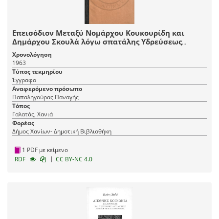
Επεισόδιον Μεταξύ Νομάρχου Κουκουρίδη και
Δημάρχου Σκουλά λόγω σπατάλης Υδρεύσεως
Κοινότητος Γαλατά
Χρονολόγηση
1963
Τύπος τεκμηρίου
Έγγραφο
Αναφερόμενο πρόσωπο
Παπαληγούρας Παναγής
Τόπος
Γαλατάς, Χανιά
Φορέας
Δήμος Χανίων- Δημοτική Βιβλιοθήκη
1 PDF με κείμενο
|
RDF
CC BY-NC 4.0