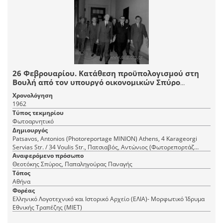
26 Φεβρουαρίου. Κατάθεση προϋπολογισμού στη
Βουλή από τον υπουργό οικονομικών Σπύρο
Θεοτόκη. Δεξιά, ο Παναγής Παπαληγούρας.
Χρονολόγηση
1962
Τύπος τεκμηρίου
Φωτοαρνητικό
Δημιουργός
Patsavos, Antonios (Photoreportage ΜΙΝΙΟΝ) Athens, 4 Karageorgi
Servias Str. / 34 Voulis Str., Πατσιαβός, Αντώνιος (Φωτορεπορτάζ
Αναφερόμενο πρόσωπο
ΜΙΝΙΟΝ) Αθήνα, Καραγεώργη Σερβίας 4 / Βουλής 34
Θεοτόκης Σπύρος, Παπαληγούρας Παναγής
Τόπος
Αθήνα
Φορέας
Ελληνικό Λογοτεχνικό και Ιστορικό Αρχείο (ΕΛΙΑ)- Μορφωτικό Ίδρυμα
Εθνικής Τραπέζης (ΜΙΕΤ)