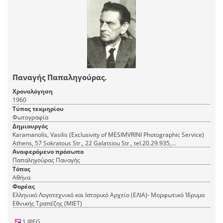
Παναγής Παπαληγούρας.
Χρονολόγηση
1960
Τύπος τεκμηρίου
Φωτογραφία
Δημιουργός
Karamanolis, Vasilis (Exclusivity of MESIMVRINI Photographic Service)
Athens, 57 Sokratous Str., 22 Galatsiou Str., tel.20.29.935,
Καραμανώλης, Βασίλης (Αποκλειστικότης Φωτογραφικής Υπηρεσίας
Αναφερόμενο πρόσωπο
ΜΕΣΗΜΒΡΙΝΗΣ) Αθήνα, Σωκράτους 57, Γαλατσίου 22, τηλ.20.29.935
Παπαληγούρας Παναγής
Τόπος
Αθήνα
Φορέας
Ελληνικό Λογοτεχνικό και Ιστορικό Αρχείο (ΕΛΙΑ)- Μορφωτικό Ίδρυμα
Εθνικής Τραπέζης (ΜΙΕΤ)
1 JPEG