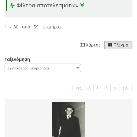
Φίλτρα αποτελεσμάτων
1 - 30 από 59 τεκμήρια
Χάρτης
Πλέγμα
Ταξινόμηση
Σχετικότητα με κριτήρια
◁◁
◁
1
2
▷
▷▷