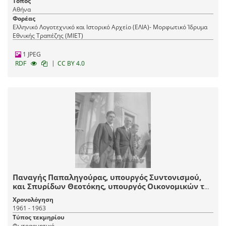
Τόπος
Αθήνα
Φορέας
Ελληνικό Λογοτεχνικό και Ιστορικό Αρχείο (ΕΛΙΑ)- Μορφωτικό Ίδρυμα
Εθνικής Τραπέζης (ΜΙΕΤ)
1 JPEG
|
RDF
CC BY 4.0
Παναγής Παπαληγούρας, υπουργός Συντονισμού,
και Σπυρίδων Θεοτόκης, υπουργός Οικονομικών της
κυβέρνησης Κ. Καραμανλή.
Χρονολόγηση
1961 - 1963
Τύπος τεκμηρίου
Φωτοαρνητικό