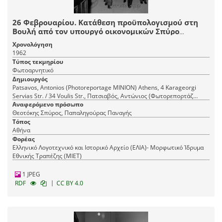
26 Φεβρουαρίου. Κατάθεση προϋπολογισμού στη
Βουλή από τον υπουργό οικονομικών Σπύρο
Θεοτόκη. Δεξιά, ο Παναγής Παπαληγούρας.
Χρονολόγηση
1962
Τύπος τεκμηρίου
Φωτοαρνητικό
Δημιουργός
Patsavos, Antonios (Photoreportage ΜΙΝΙΟΝ) Athens, 4 Karageorgi
Servias Str. / 34 Voulis Str., Πατσιαβός, Αντώνιος (Φωτορεπορτάζ
Αναφερόμενο πρόσωπο
ΜΙΝΙΟΝ) Αθήνα, Καραγεώργη Σερβίας 4 / Βουλής 34
Θεοτόκης Σπύρος, Παπαληγούρας Παναγής
Τόπος
Αθήνα
Φορέας
Ελληνικό Λογοτεχνικό και Ιστορικό Αρχείο (ΕΛΙΑ)- Μορφωτικό Ίδρυμα
Εθνικής Τραπέζης (ΜΙΕΤ)
1 JPEG
|
RDF
CC BY 4.0