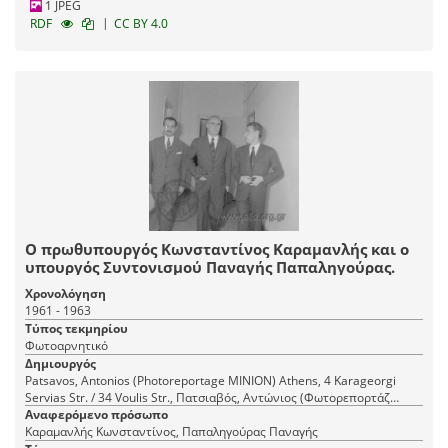
1 JPEG
|
RDF
CC BY 4.0
Ο πρωθυπουργός Κωνσταντίνος Καραμανλής και ο
υπουργός Συντονισμού Παναγής Παπαληγούρας.
Χρονολόγηση
1961 - 1963
Τύπος τεκμηρίου
Φωτοαρνητικό
Δημιουργός
Patsavos, Antonios (Photoreportage ΜΙΝΙΟΝ) Athens, 4 Karageorgi
Servias Str. / 34 Voulis Str., Πατσιαβός, Αντώνιος (Φωτορεπορτάζ
Αναφερόμενο πρόσωπο
ΜΙΝΙΟΝ) Αθήνα, Καραγεώργη Σερβίας 4 / Βουλής 34
Καραμανλής Κωνσταντίνος, Παπαληγούρας Παναγής