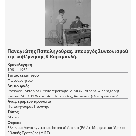
Παναγιώτης Παπαληγούρας, υπουργός Συντονισμού
της κυβέρνησης Κ.Καραμανλή.
Χρονολόγηση
1961 - 1963
Τύπος τεκμηρίου
Φωτοαρνητικό
Δημιουργός
Patsavos, Antonios (Photoreportage ΜΙΝΙΟΝ) Athens, 4 Karageorgi
Servias Str. / 34 Voulis Str., Πατσιαβός, Αντώνιος (Φωτορεπορτάζ
Αναφερόμενο πρόσωπο
ΜΙΝΙΟΝ) Αθήνα, Καραγεώργη Σερβίας 4 / Βουλής 34
Παπαληγούρας Παναγής
Τόπος
Αθήνα
Φορέας
Ελληνικό Λογοτεχνικό και Ιστορικό Αρχείο (ΕΛΙΑ)- Μορφωτικό Ίδρυμα
Εθνικής Τραπέζης (ΜΙΕΤ)