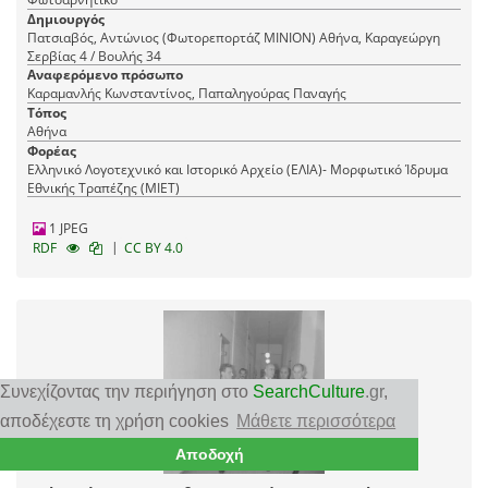
Δημιουργός
Πατσιαβός, Αντώνιος (Φωτορεπορτάζ ΜΙΝΙΟΝ) Αθήνα, Καραγεώργη
Σερβίας 4 / Βουλής 34
Αναφερόμενο πρόσωπο
Καραμανλής Κωνσταντίνος, Παπαληγούρας Παναγής
Τόπος
Αθήνα
Φορέας
Ελληνικό Λογοτεχνικό και Ιστορικό Αρχείο (ΕΛΙΑ)- Μορφωτικό Ίδρυμα
Εθνικής Τραπέζης (ΜΙΕΤ)
1 JPEG
|
RDF
CC BY 4.0
Συνεχίζοντας την περιήγηση στο
SearchCulture
.gr
,
αποδέχεστε τη χρήση cookies
Μάθετε περισσότερα
Αποδοχή