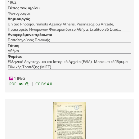
1962
Τύπος τεκμηρίου
Φωτογραφία
Δημιουργός
United Photojournalists Agency Athens, Pesmazoglou Arcade,
Πρακτορείο Ηνωμένων Φωτορεπόρτερ Αθήνα, Σταδίου 36 Στοά
Πεσμαζόγλου, τηλ. 22-348
Αναφερόμενο πρόσωπο
Παπαληγούρας Παναγής
Τόπος
Αθήνα
Φορέας
Ελληνικό Λογοτεχνικό και Ιστορικό Αρχείο (ΕΛΙΑ)- Μορφωτικό Ίδρυμα
Εθνικής Τραπέζης (ΜΙΕΤ)
1 JPEG
|
RDF
CC BY 4.0