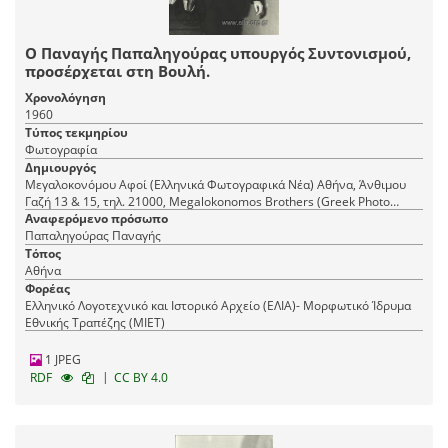
Ο Παναγής Παπαληγούρας υπουργός Συντονισμού,
προσέρχεται στη Βουλή.
Χρονολόγηση
1960
Τύπος τεκμηρίου
Φωτογραφία
Δημιουργός
Μεγαλοκονόμου Αφοί (Ελληνικά Φωτογραφικά Νέα) Αθήνα, Άνθιμου
Γαζή 13 & 15, τηλ. 21000, Megalokonomos Brothers (Greek Photo
Αναφερόμενο πρόσωπο
News) Athens, 15 Anthimou Gazi Str., tel. 21000
Παπαληγούρας Παναγής
Τόπος
Αθήνα
Φορέας
Ελληνικό Λογοτεχνικό και Ιστορικό Αρχείο (ΕΛΙΑ)- Μορφωτικό Ίδρυμα
Εθνικής Τραπέζης (ΜΙΕΤ)
1 JPEG
|
RDF
CC BY 4.0