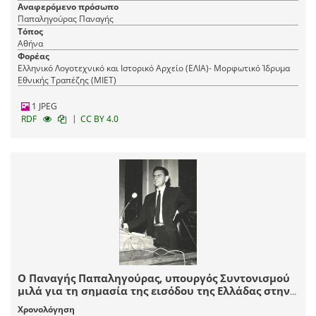
Ζαλοκώστα 7-9, Kourmpetis, Κ. - Varnalidis, D. - Skouras, G. - Tsagkris
Αναφερόμενο πρόσωπο
ΑTh. (Greek Photo Agency) Athens, 6 Omirou Str., 7-9 Zalokosta Str. tel.
Παπαληγούρας Παναγής
22423
Τόπος
Αθήνα
Φορέας
Ελληνικό Λογοτεχνικό και Ιστορικό Αρχείο (ΕΛΙΑ)- Μορφωτικό Ίδρυμα
Εθνικής Τραπέζης (ΜΙΕΤ)
1 JPEG
|
RDF
CC BY 4.0
Ο Παναγής Παπαληγούρας, υπουργός Συντονισμού
μιλά για τη σημασία της εισόδου της Ελλάδας στην
Κοινή Αγορά.
Χρονολόγηση