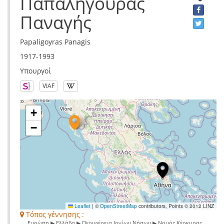
Παπαληγούρας
Παναγής
Papaligoyras Panagis
1917-1993
Υπουργοί
VIAF
+
−
Leaflet
|
©
OpenStreetMap
contributors, Points © 2012 LINZ
Τόπος γέννησης :
Ευρώπη ▶ Ελλάδα ▶ Περιφέρεια Ιονίων Νήσων ▶ Νομός Κέρκυρας