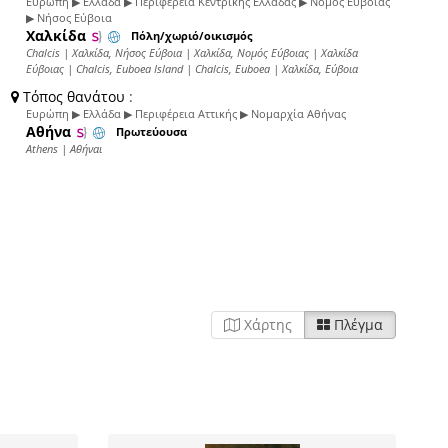
Ευρώπη ▶ Ελλάδα ▶ Περιφέρεια Κεντρικής Ελλάδας ▶ Νομός Εύβοιας
▶ Νήσος Εύβοια
Χαλκίδα
Πόλη/χωριό/οικισμός
Chalcis | Χαλκίδα, Νήσος Εύβοια | Χαλκίδα, Νομός Εύβοιας | Χαλκίδα
Εύβοιας | Chalcis, Euboea Island | Chalcis, Euboea | Χαλκίδα, Εύβοια
Τόπος θανάτου
:
Ευρώπη ▶ Ελλάδα ▶ Περιφέρεια Αττικής ▶ Νομαρχία Αθήνας
Αθήνα
Πρωτεύουσα
Athens | Αθήναι
Χάρτης
Πλέγμα