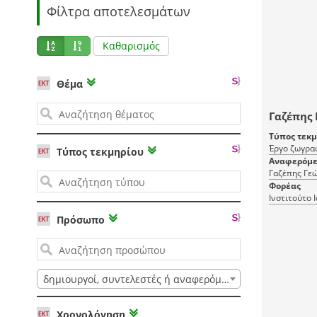
Φίλτρα αποτελεσμάτων
Καθαρισμός
Θέμα
Γαζέπης 
Τύπος τεκ
Έργο ζωγρα
Τύπος τεκμηρίου
Αναφερόμε
Γαζέπης Γε
Φορέας
Ινστιτούτο 
Πρόσωπο
δημιουργοί, συντελεστές ή αναφερόμενοι
Χρονολόγηση