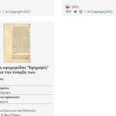
1 JPEG
|
|
In Copyright (InC)
RDF
In Copyright (InC)
ς εφημερίδας "Εφημερίς"
με την έναρξη των
ων του καθηγητή της
ση
λογίας και
ογικής Κλινικής Γ.
μηρίου
ρόγραφο
νο πρόσωπο
ώργιος
υμα Ερευνών και Μελετών
 Κ. Βενιζέλος»