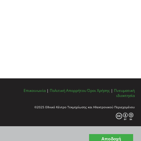
Επικοινωνία
|
Πολιτική Απορρήτου
Όροι Χρήσης
|
Πνευματική
ιδιοκτησία
©2025 Εθνικό Κέντρο Τεκμηρίωσης και Ηλεκτρονικού Περιεχομένου
Αποδοχή