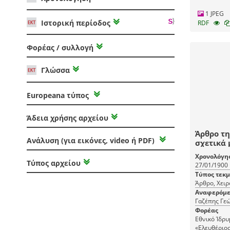
1 JPEG
Ιστορική περίοδος
RDF
Φορέας / συλλογή
Γλώσσα
Europeana τύπος
Άδεια χρήσης αρχείου
Άρθρο τη
Ανάλυση (για εικόνες, video ή PDF)
σχετικά 
μαθημάτ
Χρονολόγη
Οφθαλμο
Τύπος αρχείου
27/01/1900
Οφθαλμολ
Τύπος τεκ
Γαζέπη.
Άρθρο, Χει
Αναφερόμε
Γαζέπης Γε
Φορέας
Εθνικό Ίδρ
«Ελευθέριος