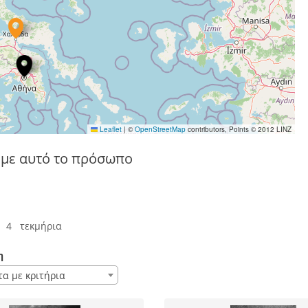
Leaflet
|
©
OpenStreetMap
contributors, Points © 2012 LINZ
 με αυτό το πρόσωπο
 4 τεκμήρια
η
τα με κριτήρια