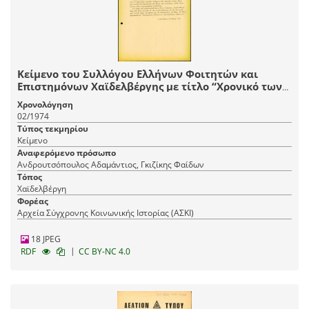
Κείμενο του Συλλόγου Ελλήνων Φοιτητών και
Επιστημόνων Χαϊδελβέργης με τίτλο “Χρονικό των
τελευταίων γεγονότων στην Ελλάδα”
Χρονολόγηση
02/1974
Τύπος τεκμηρίου
Κείμενο
Αναφερόμενο πρόσωπο
Ανδρουτσόπουλος Αδαμάντιος, Γκιζίκης Φαίδων
Τόπος
Χαϊδελβέργη
Φορέας
Αρχεία Σύγχρονης Κοινωνικής Ιστορίας (ΑΣΚΙ)
18 JPEG
|
RDF
CC BY-NC 4.0