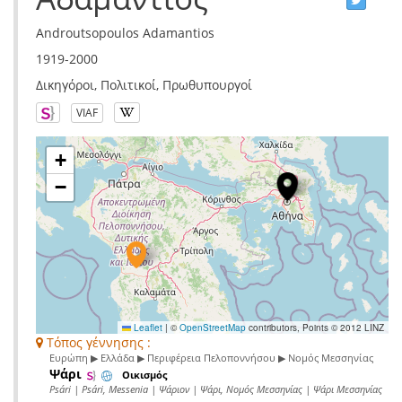
Androutsopoulos Adamantios
1919-2000
Δικηγόροι, Πολιτικοί, Πρωθυπουργοί
VIAF
+
−
Leaflet
|
©
OpenStreetMap
contributors, Points © 2012 LINZ
Τόπος γέννησης :
Ευρώπη ▶ Ελλάδα ▶ Περιφέρεια Πελοποννήσου ▶ Νομός Μεσσηνίας
Ψάρι
Οικισμός
Psári | Psári, Messenia | Ψάριον | Ψάρι, Νομός Μεσσηνίας | Ψάρι Μεσσηνίας