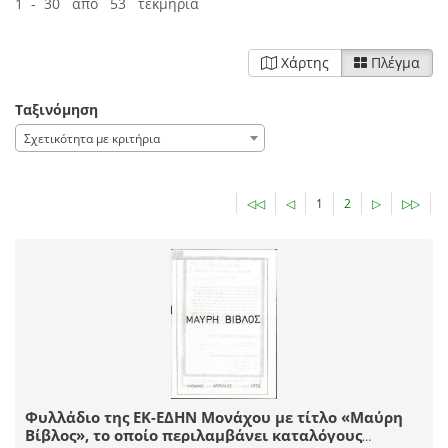
1 - 30 από 53 τεκμήρια
Χάρτης
Πλέγμα
Ταξινόμηση
Σχετικότητα με κριτήρια
◁◁
◁
1
2
▷
▷▷
Φυλλάδιο της ΕΚ-ΕΔΗΝ Μονάχου με τίτλο «Μαύρη
Βίβλος», το οποίο περιλαμβάνει καταλόγους