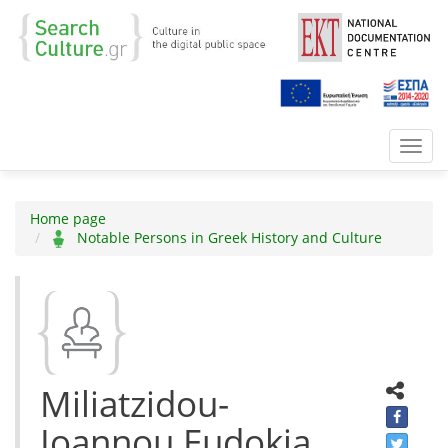
Toggl
navig
Home page
Notable Persons in Greek History and Culture
Miliatzidou-
Iοannou Eudokia