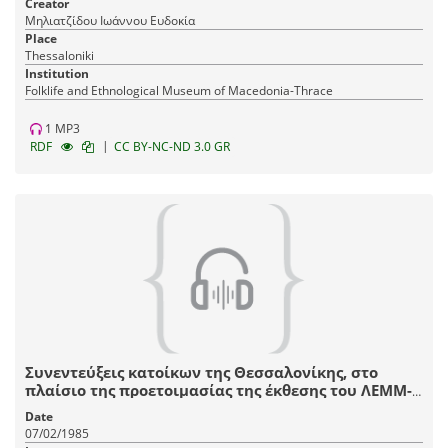
Creator
Μηλιατζίδου Ιωάννου Ευδοκία
Place
Thessaloniki
Institution
Fοlklife and Ethnological Museum of Macedonia-Thrace
1 MP3
|
RDF
CC BY-NC-ND 3.0 GR
Συνεντεύξεις κατοίκων της Θεσσαλονίκης, στο
πλαίσιο της προετοιμασίας της έκθεσης του ΛΕΜΜ-
Θ "Αστικό Σπίτι Θεσσαλονίκης, 1880-1912".
Date
07/02/1985