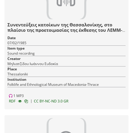
Συνεντεύξεις κατοίκων της Θεσσαλονίκης, στο
πλαίσιο της προετοιμασίας της έκθεσης του ΛΕΜΜ-
Θ "Αστικό Σπίτι Θεσσαλονίκης, 1880-1912".
Date
07/02/1985
Item type
Sound recording
Creator
Μηλιατζίδου Ιωάννου Ευδοκία
Place
Thessaloniki
Institution
Fοlklife and Ethnological Museum of Macedonia-Thrace
1 MP3
|
RDF
CC BY-NC-ND 3.0 GR