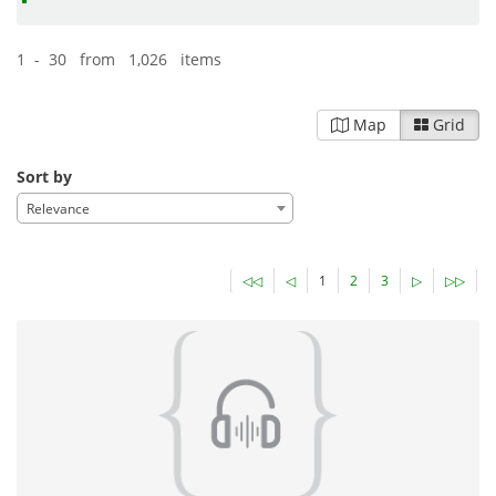
1 - 30 from 1,026 items
Map
Grid
Sort by
Relevance
◁◁
◁
1
2
3
▷
▷▷