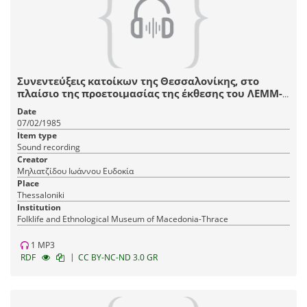
Συνεντεύξεις κατοίκων της Θεσσαλονίκης, στο
πλαίσιο της προετοιμασίας της έκθεσης του ΛΕΜΜ-
Θ "Αστικό Σπίτι Θεσσαλονίκης, 1880-1912".
Date
07/02/1985
Item type
Sound recording
Creator
Μηλιατζίδου Ιωάννου Ευδοκία
Place
Thessaloniki
Institution
Fοlklife and Ethnological Museum of Macedonia-Thrace
1 MP3
|
RDF
CC BY-NC-ND 3.0 GR