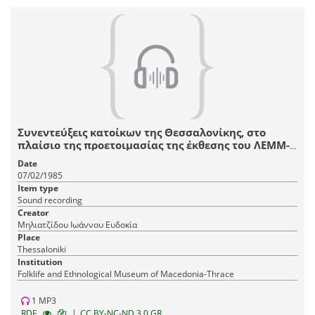
Συνεντεύξεις κατοίκων της Θεσσαλονίκης, στο
πλαίσιο της προετοιμασίας της έκθεσης του ΛΕΜΜ-
Θ "Αστικό Σπίτι Θεσσαλονίκης, 1880-1912".
Date
07/02/1985
Item type
Sound recording
Creator
Μηλιατζίδου Ιωάννου Ευδοκία
Place
Thessaloniki
Institution
Fοlklife and Ethnological Museum of Macedonia-Thrace
1 MP3
|
RDF
CC BY-NC-ND 3.0 GR