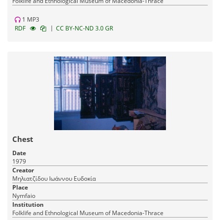
Fοlklife and Ethnological Museum of Macedonia-Thrace
1 MP3
|
RDF
CC BY-NC-ND 3.0 GR
Chest
Date
1979
Creator
Μηλιατζίδου Ιωάννου Ευδοκία
Place
Nymfaio
Institution
Fοlklife and Ethnological Museum of Macedonia-Thrace