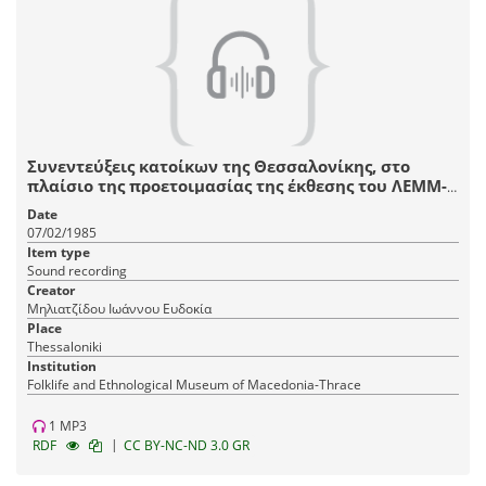
Συνεντεύξεις κατοίκων της Θεσσαλονίκης, στο
πλαίσιο της προετοιμασίας της έκθεσης του ΛΕΜΜ-
Θ "Αστικό Σπίτι Θεσσαλονίκης, 1880-1912".
Date
07/02/1985
Item type
Sound recording
Creator
Μηλιατζίδου Ιωάννου Ευδοκία
Place
Thessaloniki
Institution
Fοlklife and Ethnological Museum of Macedonia-Thrace
1 MP3
|
RDF
CC BY-NC-ND 3.0 GR