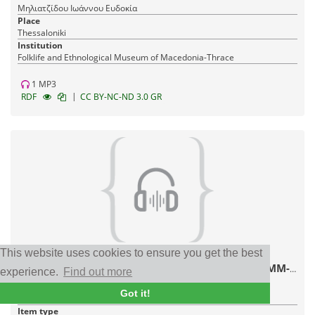
Μηλιατζίδου Ιωάννου Ευδοκία
Place
Thessaloniki
Institution
Fοlklife and Ethnological Museum of Macedonia-Thrace
1 MP3
|
RDF
CC BY-NC-ND 3.0 GR
This website uses cookies to ensure you get the best
Συνεντεύξεις κατοίκων της Θεσσαλονίκης, στο
πλαίσιο της προετοιμασίας της έκθεσης του ΛΕΜΜ-
experience.
Find out more
Θ "Αστικό Σπίτι Θεσσαλονίκης, 1880-1912".
Date
Got it!
07/02/1985
Item type