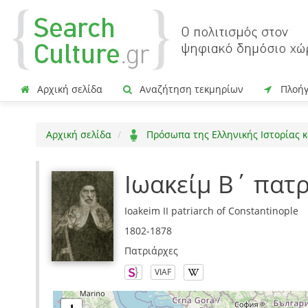
Αρχική σελίδα
Αναζήτηση τεκμηρίων
Πλοή
Αρχική σελίδα
Πρόσωπα της Ελληνικής Ιστορίας κ
Ιωακείμ Β΄ πατ
Ioakeim II patriarch of Constantinople
1802-1878
Πατριάρχες
VIAF