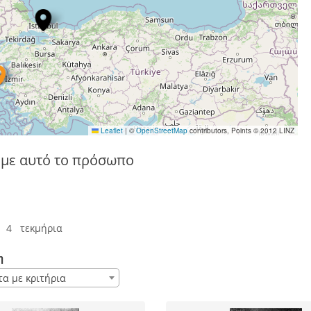
Leaflet
|
©
OpenStreetMap
contributors, Points © 2012 LINZ
 με αυτό το πρόσωπο
 4 τεκμήρια
η
τα με κριτήρια