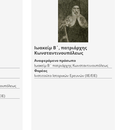
Ιωακείμ Β΄, πατριάρχης
Κωνσταντινουπόλεως
Αναφερόμενο πρόσωπο
Ιωακείμ Β΄ πατριάρχης Κωνσταντινουπόλεως
Φορέας
Ινστιτούτο Ιστορικών Ερευνών (ΙΙΕ/ΕΙΕ)
νουπόλεως
ΕΙΕ)