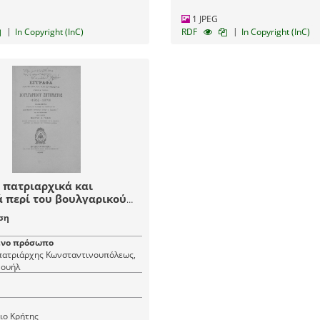
1 JPEG
|
|
In Copyright (InC)
RDF
In Copyright (InC)
 πατριαρχικά και
 περί του βουλγαρικού
ς (1852-1873) /
ση
να ευλογία και κελεύσει
αγιωτάτου οικουμενικού
νο πρόσωπο
ου κυρίου κ. Ιωακείμ Γ΄
 πατριάρχης Κωνσταντινουπόλεως,
 Θεσσαλονίκης
νουήλ
ύντος Μανουήλ Ιω.
__
ιο Κρήτης