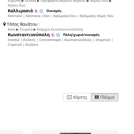
Ευρώπη ▶ Ελλάδα ▶ Περιφέρεια Βορείου Αιγαίου ▶ Νομός Χίου ▶
Νήσος Χίος
Καλλιμασιά
Οικισμός
Kalimasia | Kalimasia, Chios | Καλλιμασιά Χίου | Καλλιμασιά, Νομός Χίου
Τόπος θανάτου
:
Ασία ▶ Τουρκία ▶ Επαρχία Κωνσταντινούπολης
Κωνσταντινούπολη
Πόλη/χωριό/οικισμός
Istanbul | Βυζαντίς | Constantinople | Κωνσταντινούπολις | Ισταμπούλ |
Σταμπούλ | Βυζάντιο
Χάρτης
Πλέγμα