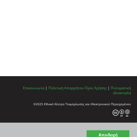
Επικοινωνία
|
Πολιτική Απορρήτου
Όροι Χρήσης
|
Πνευματική
ιδιοκτησία
©2025 Εθνικό Κέντρο Τεκμηρίωσης και Ηλεκτρονικού Περιεχομένου
Αποδοχή