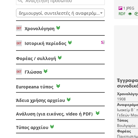
1 JPEG
δημιουργοί, συντελεστές ή αναφερόμενοι
RDF
Χρονολόγηση
Ιστορική περίοδος
Φορέας / συλλογή
Γλώσσα
Έγγραφα
συνοδικά
Europeana τύπος
ζητήματο
Χρονολόγη
Εκδιδομέ
1908
Άδεια χρήσης αρχείου
του παν
Αναφερόμε
Πατριάρχ
Ιωακείμ Β΄
του από
Ανάλυση (για εικόνες, video ή PDF)
Γεδεών Μα
επιστατο
Τόπος
Γεδεών _
Βουλγαρία
Τύπος αρχείου
Φορέας
Πανεπιστήμ